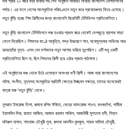
দীর্ঘ প্রায় ২০ বছর বন্ধ থাকার পর সেই অনুষ্ঠান আবারও ফিরছে বাংলাদেশ টেলিভিশনের
পর্দায়। এর ফলে দেশের সাংস্কৃতিক পরিমণ্ডলে নতুন করে প্রাণচাঞ্চল্য ফিরে এসেছে।
নতুন কুঁড়ি হচ্ছে শিশু শিল্পীদের জন্য বাংলাদেশি রিয়েলিটি টেলিভিশন প্রতিযোগিতা।
নতুন কুঁড়ি বাংলাদেশ টেলিভিশনে শুরু হওয়ার প্রথম বছর থেকেই দেশজুড়ে ব্যাপক সাড়া
ফেলে দিয়েছিল। শিশুদের কণ্ঠে আবৃত্তি, শুদ্ধ উচ্চারণে গান, মনোমুগ্ধকর অভিনয় আর
হৃদয়ছোঁয়া নৃত্য- এসব যেন দর্শকদের নতুন আশায় ভরিয়ে তুলেছিল। এটি শুধু একটি
প্রতিযোগিতা ছিল না, ছিল শিশুদের শিল্পী হয়ে ওঠার প্রথম পাঠশালা।
এই অনুষ্ঠানের মঞ্চ থেকে উঠে এসেছেন অসংখ্য গুণী শিল্পী। আজ যারা বাংলাদেশের
নাটক, সংগীত, নৃত্যসহ সংস্কৃতির প্রতিটি ক্ষেত্রে উজ্জ্বল নক্ষত্র, তাদের অনেকেরই
যাত্রা শুরু ‘নতুন কুঁড়ি’ থেকে।
নুসরাত ইমরোজ তিশা, রুমানা রশিদ ঈষিতা, মেহের আফরোজ শাওন, কনকচাঁপা, শামীমা
ইয়াসমিন দিবা, রাহাত আজিম, আজাদ রহমান শাকিল, আজমিরী সুলতানা হলী, সিহান
মনিরুল হাসান, শাহনাজ চৌধুরী লুনা, রুদাবা আদনীন কুমকুম, গায়ক সামিনা চৌধুরী,