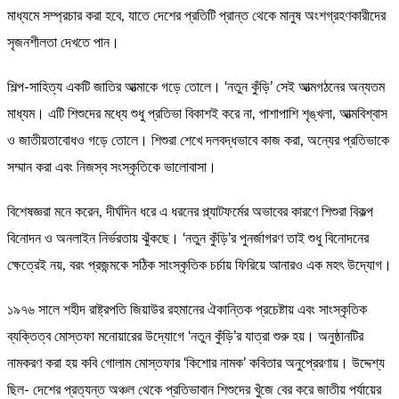
মাধ্যমে সম্প্রচার করা হবে, যাতে দেশের প্রতিটি প্রান্ত থেকে মানুষ অংশগ্রহণকারীদের
সৃজনশীলতা দেখতে পান।
শিল্প-সাহিত্য একটি জাতির আত্মাকে গড়ে তোলে। ‘নতুন কুঁড়ি’ সেই আত্মগঠনের অন্যতম
মাধ্যম। এটি শিশুদের মধ্যে শুধু প্রতিভা বিকাশই করে না, পাশাপাশি শৃঙ্খলা, আত্মবিশ্বাস
ও জাতীয়তাবোধও গড়ে তোলে। শিশুরা শেখে দলবদ্ধভাবে কাজ করা, অন্যের প্রতিভাকে
সম্মান করা এবং নিজস্ব সংস্কৃতিকে ভালোবাসা।
বিশেষজ্ঞরা মনে করেন, দীর্ঘদিন ধরে এ ধরনের প্ল্যাটফর্মের অভাবের কারণে শিশুরা বিকল্প
বিনোদন ও অনলাইন নির্ভরতায় ঝুঁকছে। ‘নতুন কুঁড়ি’র পুনর্জাগরণ তাই শুধু বিনোদনের
ক্ষেত্রেই নয়, বরং প্রজন্মকে সঠিক সাংস্কৃতিক চর্চায় ফিরিয়ে আনারও এক মহৎ উদ্যোগ।
১৯৭৬ সালে শহীদ রাষ্ট্রপতি জিয়াউর রহমানের ঐকান্তিক প্রচেষ্টায় এবং সাংস্কৃতিক
ব্যক্তিত্ব মোস্তফা মনোয়ারের উদ্যোগে ‘নতুন কুঁড়ি’র যাত্রা শুরু হয়। অনুষ্ঠানটির
নামকরণ করা হয় কবি গোলাম মোস্তফার ‘কিশোর নামক’ কবিতার অনুপ্রেরণায়। উদ্দেশ্য
ছিল- দেশের প্রত্যন্ত অঞ্চল থেকে প্রতিভাবান শিশুদের খুঁজে বের করে জাতীয় পর্যায়ের