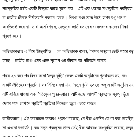
সাংস্কৃতিক চর্চার একটি বিস্তৃত ধারার সূচনা করা। এটি এক ধরনের সাংস্কৃতিক প্রক্রিয়া,
যা জাতীয় জীবনে দীর্ঘমেয়াদি প্রভাব ফেলে। শিশুরা যখন মঞ্চে উঠে, তখন শুধু গান বা
আবৃত্তিই করে না- তারা আত্মবিশ্বাস, নেতৃত্ব, জাতীয়তাবোধ ও দলবদ্ধ কাজের শিক্ষা
গ্রহণ করে।
অভিভাবকরাও এ নিয়ে উচ্ছ্বসিত। এক অভিভাবক বলেন, ‘আমার সন্তান ছোট শহরে বড়
হচ্ছে। জাতীয় মঞ্চে ওঠার এমন সুযোগ ওর জীবনে বড় পরিবর্তন আনবে।’
প্রায় ২০ বছর পর ফিরে আসা ‘নতুন কুঁড়ি’ কেবল একটি অনুষ্ঠানের পুনরারম্ভ নয়, বরং
একটি ঐতিহ্যের পুনর্জন্ম। সব মিলিয়ে বলা যায়, ‘নতুন কুঁড়ি ২০২৫’ শুধু একটি অনুষ্ঠান নয়,
এটি হারিয়ে যাওয়া এক ঐতিহ্যের পুনরুদ্ধার। এটি হচ্ছে আগামী প্রজন্মের স্বপ্ন ছুঁয়ে
দেখার মঞ্চ, যেখানে প্রতিটি প্রতিভা নিজেকে তুলে ধরতে পারবে
জাতীয়ভাবে। এই আয়োজন আবারও প্রমাণ করেছে, যে বীজ একদিন রোপণ করা হয়েছিল,
তা এখনো শুকায়নি। বরং নতুন প্রজন্মের হাতে সেই বীজ আবারও অঙ্কুরিত হয়েছে, নতুন