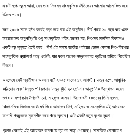
একটি মঞ্চে তুলে আনা, যেন তারা নিজস্ব সাংস্কৃতিক ঐতিহ্যের আলোয় আলোকিত হয়ে
উঠতে পারে।
তবে ২০০৬ সালে হঠাৎ করেই বন্ধ হয়ে যায় এই অনুষ্ঠান। দীর্ঘ প্রায় ২০ বছর ধরে এমন
আয়োজনের অনুপস্থিতি শুধু সাংস্কৃতিক পরিমণ্ডলেই নয়, শিশুদের মানসিক বিকাশেও
একটি বড় শূন্যতা তৈরি করে। দীর্ঘ এই সময়ে জাতীয় পর্যায়ের তেমন কোনো শিশু-কিশোর
সাংস্কৃতিক প্ল্যাটফর্ম গড়ে ওঠেনি, যার ফলে অনেক সম্ভাবনাময় প্রতিভা হারিয়ে গিয়েছিল
নীরবে।
অবশেষে সেই প্রতীক্ষার অবসান ঘটে ২০২৫ সালের ১৭ আগস্ট। নতুন রূপে, আধুনিক
কাঠামোয় এবং বিস্তৃত পরিকল্পনায় ‘নতুন কুঁড়ি ২০২৫’-এর আনুষ্ঠানিক উদ্বোধন করেন
তথ্য ও সম্প্রচার উপদেষ্টা মো. মাহফুজ আলম। উদ্বোধনী বক্তব্যে তিনি বলেন,
‘রাজনৈতিক বিভাজনের ঊর্ধ্বে গিয়ে আমাদের শিল্প, সাহিত্য ও সংস্কৃতির এই আয়োজন
আগামী প্রজন্মকে সৃজনশীল করে গড়ে তুলবে। এটি একটি নতুন যুগের সূচনা।’
প্রথম থেকেই এই আয়োজন জনগণের ব্যাপক সাড়া পেয়েছে। সামাজিক যোগাযোগ