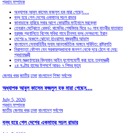
প্রধান সম্পাদক
অধ্যাপক আবুল কাসেম ফজলুল হক মারা গেছেন….
বন্ধ হয়ে গেল দেশের একমাত্র সচল রাডার
কানাডাকে হারিয়ে সবার আগে কোয়ার্টার ফাইনালে মরক্কো
তেহরান মেট্রোতে রেকর্ড: খামেনির শেষবিদায় ঘিরে ৭০ লাখ যাত্রীর যাতায়াত
হরমুজ প্রণালিতে বিশেষ সুবিধা পাবে চীনসহ বন্ধু দেশগুলো: ইরান
দেশের ৯ অঞ্চলে ঝোড়ো হাওয়াসহ বজ্রবৃষ্টির আভাস
বাংলাদেশ সেনাবাহিনীর সুনাম আন্তর্জাতিক অঙ্গনে সুবিদিত: রাষ্ট্রপতি
নিরাপত্তা কৌশল যেন সরকারপ্রধানকে জনগণ থেকে দূরে ঠেলে না দেয়:
প্রধানমন্ত্রী
তথ্য মন্ত্রণালয়ের বিদ্যমান আইন যুগোপযোগী করা হবে: তথ্যমন্ত্রী
২৪ ঘণ্টায় হামের উপসর্গে আরও ৭ শিশুর মৃত্যু
জেলার খবর
জাতীয়
ঢাকা
বাংলাদেশ
শিক্ষা
সর্বশেষ
অধ্যাপক আবুল কাসেম ফজলুল হক মারা গেছেন….
July 5, 2026
প্রধান সম্পাদক
জাতীয়
জেলার খবর
ঢাকা
বাংলাদেশ
সর্বশেষ
বন্ধ হয়ে গেল দেশের একমাত্র সচল রাডার