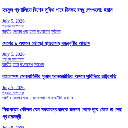
হরমুজ প্রণালিতে বিশেষ সুবিধা পাবে চীনসহ বন্ধু দেশগুলো: ইরান
July 5, 2026
প্রধান সম্পাদক
জাতীয়
জেলার খবর
ঢাকা
বাংলাদেশ
সর্বশেষ
দেশের ৯ অঞ্চলে ঝোড়ো হাওয়াসহ বজ্রবৃষ্টির আভাস
July 5, 2026
প্রধান সম্পাদক
জাতীয়
ঢাকা
বাংলাদেশ
সর্বশেষ
বাংলাদেশ সেনাবাহিনীর সুনাম আন্তর্জাতিক অঙ্গনে সুবিদিত: রাষ্ট্রপতি
July 5, 2026
প্রধান সম্পাদক
জাতীয়
জেলার খবর
ঢাকা
বাংলাদেশ
রাজনীতি
সর্বশেষ
নিরাপত্তা কৌশল যেন সরকারপ্রধানকে জনগণ থেকে দূরে ঠেলে না দেয়:
প্রধানমন্ত্রী
July 5, 2026