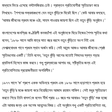
মাধ্যমে ফিরে এসেছে নস্টালজিয়ার ঢেউ। প্রাক্তন প্রতিযোগীরা স্মৃতিচারণ করে
লিখছেন- ‘শৈশবের শুক্রবারগুলো যেন নতুন কুঁড়িকে ঘিরেই ছিল।’ কেউ আবার বলছেন,
‘আমার জীবনের প্রথম মঞ্চে ওঠা, সাহস পাওয়ার জায়গা ছিল এই নতুন কুঁড়ি অনুষ্ঠান।’
বাংলাদেশের জনপ্রিয় কণ্ঠশিল্পী কনকচাঁপা এই অনুষ্ঠানকে ঘিরে নিজের শৈশব স্মৃতির কথা
বলেন, ‘১৯৭৮ সালে আমি মাত্র সাত বছর বয়সে নতুন কুঁড়িতে অংশ নিই এবং
দেশাত্মবোধক গানে প্রথম স্থান অর্জন করি। সেই আনন্দ আজও আমার জীবনের শ্রেষ্ঠ
স্মৃতিগুলোর একটি।’ তিনি বলেন, ‘নতুন কুঁড়ি আগের মতোই শিশুদের স্বপ্ন গড়ার
প্ল্যাটফর্ম হিসেবে কাজ করবে। শুধু পুরস্কারের আশায় নয়, স্বীকৃতির জন্য এই
প্রতিযোগিতার প্রয়োজনীয়তা অপরিসীম।’
১৯৭৭ সালে ‘ক’ গ্রুপে একক অভিনয়ে প্রথম এবং ১৯৭৮ সালে ছড়াগানে প্রথম হয়ে
‘নতুন কুঁড়ি’র মঞ্চে জায়গা করে নিয়েছিলেন আজাদ রহমান শাকিল। সেই মধুর স্মৃতিচারণ
করতে গিয়ে তিনি বাসস’কে বলেন ‘দীর্ঘ প্রায় ২০ বছর পর আবারও ‘নতুন কুঁড়ি’ শুরু হচ্ছে
এটা আমার জন্য এক অশেষ আনন্দের বিষয়। এই অনুষ্ঠান শুধু একটি প্রতিযোগিতা নয়,