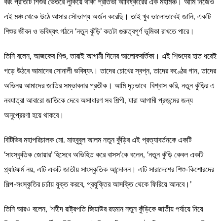
বরং প্রতিটি শিশুর ভেতরে লুকিয়ে থাকা প্রতিভা আবিষ্কারের এক মহামঞ্চ। আমি নিজেও
এই মঞ্চ থেকে উঠে আসার সৌভাগ্য অর্জন করেছি। তাই খুব ভালোভাবেই জানি, একটি
শিশুর জীবন ও ভবিষ্যৎ গঠনে ‘নতুন কুঁড়ি’ কতটা গুরুত্বপূর্ণ ভূমিকা রাখতে পারে।
তিনি বলেন, আজকের শিশু, তারাই আগামী দিনের আলোকবর্তিকা। এই শিশুদের হাত ধরেই
গড়ে উঠবে আমাদের সোনালী ভবিষ্যৎ। তাদের চোখের স্বপ্ন, তাদের কণ্ঠের গান, তাদের
অভিনয় আমাদের জাতির সম্ভাবনার প্রতীক। আমি দৃঢ়ভাবে বিশ্বাস করি, নতুন কুঁড়ির এ
নবযাত্রা আবারো জাতিকে দেবে অসাধারণ সব শিল্পী, যারা আগামী প্রজন্মের জন্য
অনুপ্রেরণা হয়ে থাকবে।
বিটিভির মহাপরিচালক মো. মাহবুবুল আলম নতুন কুঁড়ির এই প্রত্যাবর্তনকে একটি
‘সাংস্কৃতিক জোয়ার’ হিসেবে অভিহিত করে বাসস’কে বলেন, ‘নতুন কুঁড়ি কেবল একটি
প্ল্যাটফর্ম নয়, এটি একটি জাতীয় সাংস্কৃতিক আন্দোলন। এটি সারাদেশের শিশু-কিশোরদের
শিল্প-সংস্কৃতির চর্চায় যুক্ত করবে, প্রযুক্তির আসক্তি থেকে ফিরিয়ে আনবে।’
তিনি আরও বলেন, ‘শহীদ রাষ্ট্রপতি জিয়াউর রহমান নতুন কুঁড়িকে জাতীয় পর্যায়ে নিয়ে