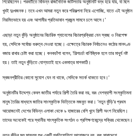
গিয়েছিলেন। পরবর্তীতে বিভিন্ন রাজনৈতিক জটিলতায় অনুষ্ঠানটি বন্ধ হয়ে যায়, যা ছিল
খুবই দুঃখজনক। তবে এখন আমরা নতুন করে পরিকল্পনা নিয়ে এগোচ্ছি, যাতে এই অনুষ্ঠান
নিয়মিতভাবে হয় এবং আগামীর প্রতিভাবান প্রজন্ম সামনে চলে আসে।’
এছাড়া নতুন কুঁড়ি অনুষ্ঠানের বিচারিক প্যানেলের বিচারপ্রক্রিয়া যেন স্বচ্ছ ও নিরপেক্ষ
হয়, সেদিকে সর্বোচ্চ গুরুত্ব দেওয়া হচ্ছে। এক্ষেত্রে বিচারক নির্বাচনেও কঠোর মানদণ্ড
বজায় রাখার চেষ্টা করা হচ্ছে। কনকচাঁপা বলেন, ‘শিল্পচর্চা বাণিজ্যিক হলে তার মাধুর্য নষ্ট
হয়। তাই নতুন কুঁড়িতে যোগ্যতাই হবে একমাত্র মাপকাঠি।
স্বজনপ্রীতির কোনো সুযোগ যেন না থাকে, সেদিকে সতর্ক থাকতে হবে।’
অনুষ্ঠানটির উদ্দেশ্য কেবল জাতীয় পর্যায়ে শিল্পী তৈরি করা নয়, বরং দেশব্যাপী সংস্কৃতিমনা
মানুষ তৈরির মাধ্যমে জাতির সাংস্কৃতিক ভিত্তিকে মজবুত করা। ‘নতুন কুঁড়ি’র প্রথম
আয়োজনেই দেশের বিভিন্ন এলাকা থেকে ৯ হাজারের বেশি খুদে শিল্পী অংশ নিয়েছিল।
তাদের অনেকেই পরে স্থানীয় সাংস্কৃতিক সংগঠন ও প্রশিক্ষণকেন্দ্রে সক্রিয় থেকেছেন।
নতুন কুঁড়ির মূল সাফল্য শুধু একটি প্রতিযোগিতা আয়োজনে নয়, বরং সারাদেশে