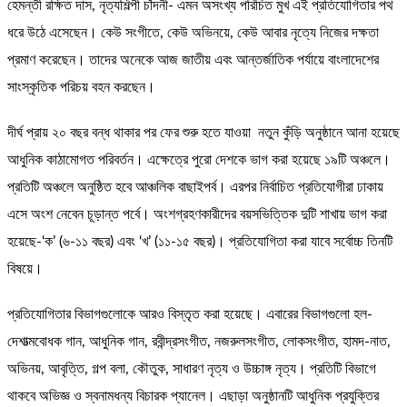
হেমন্তী রক্ষিত দাস, নৃত্যশিল্পী চাঁদনী- এমন অসংখ্য পরিচিত মুখ এই প্রতিযোগিতার পথ
ধরে উঠে এসেছেন। কেউ সংগীতে, কেউ অভিনয়ে, কেউ আবার নৃত্যে নিজের দক্ষতা
প্রমাণ করেছেন। তাদের অনেকে আজ জাতীয় এবং আন্তর্জাতিক পর্যায়ে বাংলাদেশের
সাংস্কৃতিক পরিচয় বহন করছেন।
দীর্ঘ প্রায় ২০ বছর বন্ধ থাকার পর ফের শুরু হতে যাওয়া নতুন কুঁড়ি অনুষ্ঠানে আনা হয়েছে
আধুনিক কাঠামোগত পরিবর্তন। এক্ষেত্রে পুরো দেশকে ভাগ করা হয়েছে ১৯টি অঞ্চলে।
প্রতিটি অঞ্চলে অনুষ্ঠিত হবে আঞ্চলিক বাছাইপর্ব। এরপর নির্বাচিত প্রতিযোগীরা ঢাকায়
এসে অংশ নেবেন চূড়ান্ত পর্বে। অংশগ্রহণকারীদের বয়সভিত্তিক দুটি শাখায় ভাগ করা
হয়েছে-‘ক’ (৬-১১ বছর) এবং ‘খ’ (১১-১৫ বছর)। প্রতিযোগিতা করা যাবে সর্বোচ্চ তিনটি
বিষয়ে।
প্রতিযোগিতার বিভাগগুলোকে আরও বিস্তৃত করা হয়েছে। এবারের বিভাগগুলো হল-
দেশাত্মবোধক গান, আধুনিক গান, রবীন্দ্রসংগীত, নজরুলসংগীত, লোকসংগীত, হামদ-নাত,
অভিনয়, আবৃত্তি, গল্প বলা, কৌতুক, সাধারণ নৃত্য ও উচ্চাঙ্গ নৃত্য। প্রতিটি বিভাগে
থাকবে অভিজ্ঞ ও স্বনামধন্য বিচারক প্যানেল। এছাড়া অনুষ্ঠানটি আধুনিক প্রযুক্তির