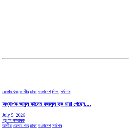
সম্পাদক ও ব্যবস্থাপনা পরিচালকঃ এস.এম.এ মনসুর মাসুদ
সম্পাদক ও প্রকাশকঃ কামরুননাহার
ব্যবস্থাপনা সম্পাদকঃ মোঃ আবু নাছের ইকবাল চৌধুরী
ডেপুটি এডিটরঃ মোঃ মোস্তাফিজুর রহমান খান
জয়েন্ট এডিটরঃ মোঃ রবিউল ইসলাম
সহকারী সম্পাদকঃ শাহ রাশিদুল ইসলাম রাসেল
৩৮ মা ভবন (তৃতীয় তলা) বীর মুক্তিযোদ্ধা কুতুবউদ্দিন রোড, সেক্টর #৮ আব্দুল্লাহপুর
উত্তরা পূর্ব, ঢাকা-১২৩০।
অফিস ফোন নম্বরঃ ০২-৪৪৮৯১০১৮, মোবাঃ০১৯৭০৫৭২৯৩৪, ০১৭১৩৩৯৪৭৯৯
ইমেইলঃ channel7bd@gmail.com, অফিসঃ ০২-৪৪৮৯১০১৮
জেলার খবর
জাতীয়
ঢাকা
বাংলাদেশ
শিক্ষা
সর্বশেষ
অধ্যাপক আবুল কাসেম ফজলুল হক মারা গেছেন….
July 5, 2026
প্রধান সম্পাদক
জাতীয়
জেলার খবর
ঢাকা
বাংলাদেশ
সর্বশেষ