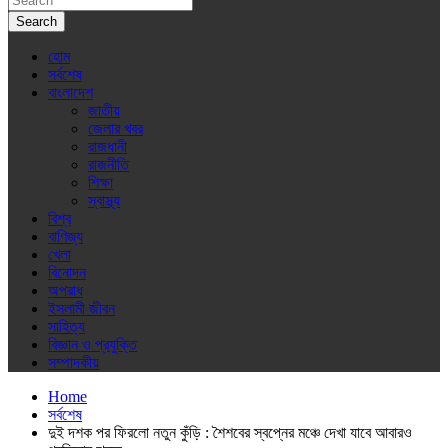
Search
হোম
সর্বশেষ
বাংলাদেশ
জাতীয়
জেলার খবর
রাজধানী
রাজনীতি
শিক্ষা
স্বাস্থ্য
বিশ্ব
বাণিজ্য
খেলা
বিনোদন
অপরাধ
ইসলামী জীবন
সাহিত্য
বিজ্ঞান ও প্রযুক্তি
সম্পাদকীয়
Home
সর্বশেষ
দুই দশক পর ফিরলো নতুন কুঁড়ি : শৈশবের স্বপ্নের মঞ্চে দেখা যাবে আবারও