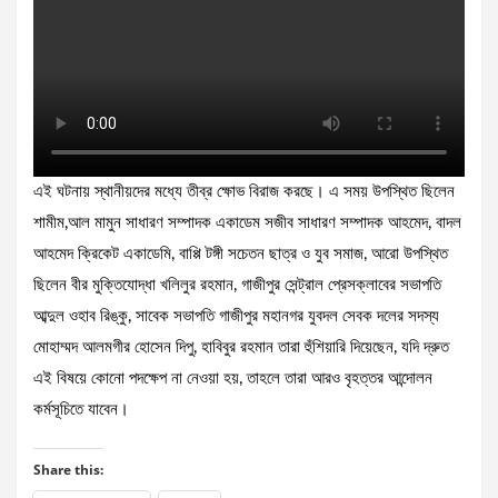
এই ঘটনায় স্থানীয়দের মধ্যে তীব্র ক্ষোভ বিরাজ করছে। এ সময় উপস্থিত ছিলেন
শামীম,আল মামুন সাধারণ সম্পাদক একাডেম সজীব সাধারণ সম্পাদক আহমেদ, বাদল
আহমেদ ক্রিকেট একাডেমি, বাপ্পি টঙ্গী সচেতন ছাত্র ও যুব সমাজ, আরো উপস্থিত
ছিলেন বীর মুক্তিযোদ্ধা খলিলুর রহমান, গাজীপুর সেন্ট্রাল প্রেসক্লাবের সভাপতি
আব্দুল ওহাব রিঙ্কু, সাবেক সভাপতি গাজীপুর মহানগর যুবদল সেবক দলের সদস্য
মোহাম্মদ আলমগীর হোসেন দিপু, হাবিবুর রহমান তারা হুঁশিয়ারি দিয়েছেন, যদি দ্রুত
এই বিষয়ে কোনো পদক্ষেপ না নেওয়া হয়, তাহলে তারা আরও বৃহত্তর আন্দোলন
কর্মসূচিতে যাবেন।
Share this: