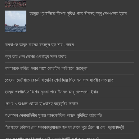
হরমুজ প্রণালিতে বিশেষ সুবিধা পাবে চীনসহ বন্ধু দেশগুলো: ইরান
অধ্যাপক আবুল কাসেম ফজলুল হক মারা গেছেন….
বন্ধ হয়ে গেল দেশের একমাত্র সচল রাডার
কানাডাকে হারিয়ে সবার আগে কোয়ার্টার ফাইনালে মরক্কো
তেহরান মেট্রোতে রেকর্ড: খামেনির শেষবিদায় ঘিরে ৭০ লাখ যাত্রীর যাতায়াত
হরমুজ প্রণালিতে বিশেষ সুবিধা পাবে চীনসহ বন্ধু দেশগুলো: ইরান
দেশের ৯ অঞ্চলে ঝোড়ো হাওয়াসহ বজ্রবৃষ্টির আভাস
বাংলাদেশ সেনাবাহিনীর সুনাম আন্তর্জাতিক অঙ্গনে সুবিদিত: রাষ্ট্রপতি
নিরাপত্তা কৌশল যেন সরকারপ্রধানকে জনগণ থেকে দূরে ঠেলে না দেয়: প্রধানমন্ত্রী
তথ্য মন্ত্রণালয়ের বিদ্যমান আইন যুগোপযোগী করা হবে: তথ্যমন্ত্রী