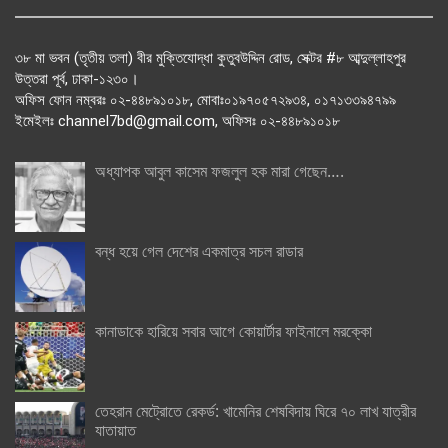
৩৮ মা ভবন (তৃতীয় তলা) বীর মুক্তিযোদ্ধা কুতুবউদ্দিন রোড, সেক্টর #৮ আব্দুল্লাহপুর
উত্তরা পূর্ব, ঢাকা-১২৩০।
অফিস ফোন নম্বরঃ ০২-৪৪৮৯১০১৮, মোবাঃ০১৯৭০৫৭২৯৩৪, ০১৭১৩৩৯৪৭৯৯
ইমেইলঃ channel7bd@gmail.com, অফিসঃ ০২-৪৪৮৯১০১৮
অধ্যাপক আবুল কাসেম ফজলুল হক মারা গেছেন….
বন্ধ হয়ে গেল দেশের একমাত্র সচল রাডার
কানাডাকে হারিয়ে সবার আগে কোয়ার্টার ফাইনালে মরক্কো
তেহরান মেট্রোতে রেকর্ড: খামেনির শেষবিদায় ঘিরে ৭০ লাখ যাত্রীর
যাতায়াত