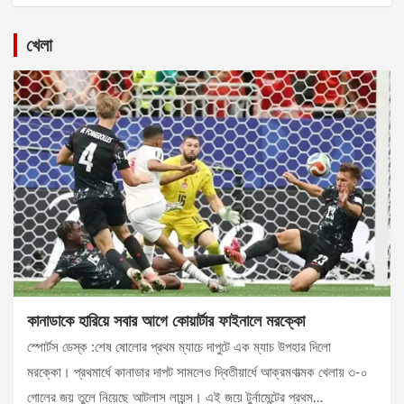
খেলা
কানাডাকে হারিয়ে সবার আগে কোয়ার্টার ফাইনালে মরক্কো
স্পোর্টস ডেস্ক :শেষ ষোলোর প্রথম ম্যাচে দাপুটে এক ম্যাচ উপহার দিলো
মরক্কো। প্রথমার্ধে কানাডার দাপট সামলেও দ্বিতীয়ার্ধে আক্রমণাত্মক খেলায় ৩-০
গোলের জয় তুলে নিয়েছে আটলাস লায়ন্স। এই জয়ে টুর্নামেন্টের প্রথম…