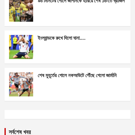
৯৬ মিনিটের গোলে জাপানকে হারিয়ে শেষ ১৬-তে ব্রাজিল
ইংল্যান্ডকে রুখে দিলো ঘানা….
শেষ মুহূর্তের গোলে নকআউটে পৌঁছে গেলো জার্মানি
সর্বশেষ খবর