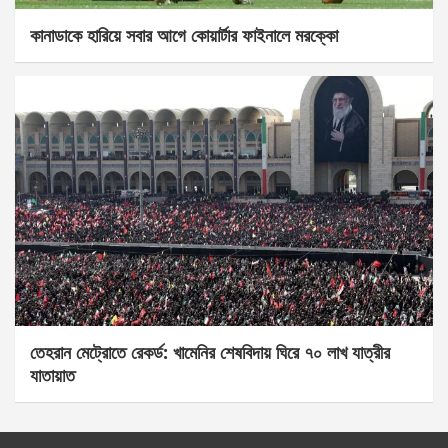
কানাডাকে হারিয়ে সবার আগে কোয়ার্টার ফাইনালে মরক্কো
তেহরান মেট্রোতে রেকর্ড: খামেনির শেষবিদায় ঘিরে ৭০ লাখ যাত্রীর
যাতায়াত