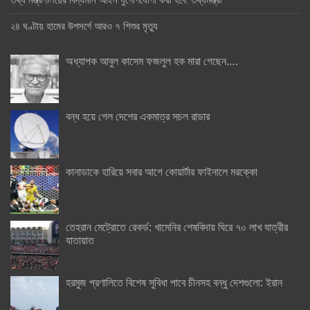
২৪ ঘণ্টায় হামের উপসর্গে আরও ৭ শিশুর মৃত্যু
অধ্যাপক আবুল কাসেম ফজলুল হক মারা গেছেন….
বন্ধ হয়ে গেল দেশের একমাত্র সচল রাডার
কানাডাকে হারিয়ে সবার আগে কোয়ার্টার ফাইনালে মরক্কো
তেহরান মেট্রোতে রেকর্ড: খামেনির শেষবিদায় ঘিরে ৭০ লাখ যাত্রীর
যাতায়াত
হরমুজ প্রণালিতে বিশেষ সুবিধা পাবে চীনসহ বন্ধু দেশগুলো: ইরান