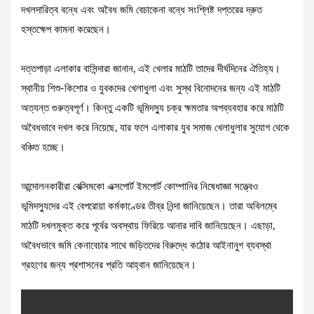
দখলদারিত্ব বন্ধে এবং অবৈধ জমি বেচাকেনা বন্ধে সংশ্লিষ্ট দপ্তরের দ্রুত
হস্তক্ষেপ কামনা করেছেন।
দত্তপাড়া এলাকার বাসিন্দারা জানান, এই খেলার মাঠটি তাদের দীর্ঘদিনের ঐতিহ্য।
স্থানীয় শিশু-কিশোর ও যুবকদের খেলাধুলা এবং সুস্থ বিনোদনের জন্য এই মাঠটি
অত্যন্ত গুরুত্বপূর্ণ। কিন্তু একটি ভূমিদস্যু চক্র ক্ষমতার অপব্যবহার করে মাঠটি
অবৈধভাবে দখল করে নিয়েছে, যার ফলে এলাকার যুব সমাজ খেলাধুলার সুযোগ থেকে
বঞ্চিত হচ্ছে।
আন্দোলনকারীরা বেক্সিমকো এক্সপোর্ট ইমপোর্ট কোম্পানির নিষেধাজ্ঞা সত্ত্বেও
ভূমিদস্যুদের এই বেপরোয়া কর্মকাণ্ডের তীব্র নিন্দা জানিয়েছেন। তারা অবিলম্বে
মাঠটি দখলমুক্ত করে পূর্বের অবস্থায় ফিরিয়ে আনার দাবি জানিয়েছেন। এছাড়া,
অবৈধভাবে জমি কেনাবেচার সাথে জড়িতদের বিরুদ্ধে কঠোর আইনানুগ ব্যবস্থা
গ্রহণের জন্য প্রশাসনের প্রতি আহ্বান জানিয়েছেন।