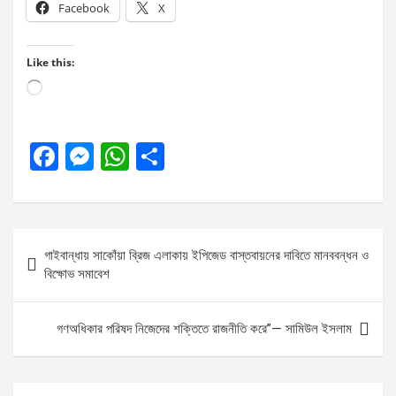
Facebook
X
Like this:
Loading…
F
M
W
S
a
es
h
h
ce
se
at
ar
b
n
s
e
Post
গাইবান্ধায় সাকোঁয়া ব্রিজ এলাকায় ইপিজেড বাস্তবায়নের দাবিতে মানববন্ধন ও
o
g
A
navigation
বিক্ষোভ সমাবেশ
o
er
p
k
p
গণঅধিকার পরিষদ নিজেদের শক্তিতে রাজনীতি করে”— সামিউল ইসলাম