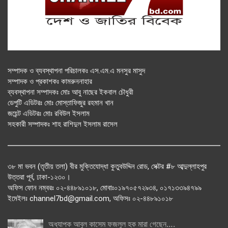
সম্পাদক ও ব্যবস্থাপনা পরিচালকঃ এস.এম.এ মনসুর মাসুদ
সম্পাদক ও প্রকাশকঃ কামরুননাহার
ব্যবস্থাপনা সম্পাদকঃ মোঃ আবু নাছের ইকবাল চৌধুরী
ডেপুটি এডিটরঃ মোঃ মোস্তাফিজুর রহমান খান
জয়েন্ট এডিটরঃ মোঃ রবিউল ইসলাম
সহকারী সম্পাদকঃ শাহ রাশিদুল ইসলাম রাসেল
৩৮ মা ভবন (তৃতীয় তলা) বীর মুক্তিযোদ্ধা কুতুবউদ্দিন রোড, সেক্টর #৮ আব্দুল্লাহপুর
উত্তরা পূর্ব, ঢাকা-১২৩০।
অফিস ফোন নম্বরঃ ০২-৪৪৮৯১০১৮, মোবাঃ০১৯৭০৫৭২৯৩৪, ০১৭১৩৩৯৪৭৯৯
ইমেইলঃ channel7bd@gmail.com, অফিসঃ ০২-৪৪৮৯১০১৮
অধ্যাপক আবুল কাসেম ফজলুল হক মারা গেছেন….