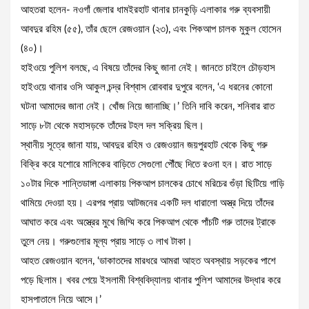
আহতরা হলেন- নওগাঁ জেলার ধামইরহাট থানার চানকুড়ি এলাকার গরু ব্যবসায়ী
আবদুর রহিম (৫৫), তাঁর ছেলে রেজওয়ান (২৩), এবং পিকআপ চালক মুকুল হোসেন
(৪০)।
হাইওয়ে পুলিশ বলছে, এ বিষয়ে তাঁদের কিছু জানা নেই। জানতে চাইলে চৌড়হাস
হাইওয়ে থানার ওসি আকুল চন্দ্র বিশ্বাস রোববার দুপুরে বলেন, ‘এ ধরনের কোনো
ঘটনা আমাদের জানা নেই। খোঁজ নিয়ে জানাচ্ছি।’ তিনি দাবি করেন, শনিবার রাত
সাড়ে ৮টা থেকে মহাসড়কে তাঁদের টহল দল সক্রিয় ছিল।
স্থানীয় সূত্রে জানা যায়, আবদুর রহিম ও রেজওয়ান জয়পুরহাট থেকে কিছু গরু
বিক্রি করে যশোরে মালিকের বাড়িতে সেগুলো পৌঁছে দিতে রওনা হন। রাত সাড়ে
১০টার দিকে শান্তিডাঙ্গা এলাকায় পিকআপ চালকের চোখে মরিচের গুঁড়া ছিটিয়ে গাড়ি
থামিয়ে দেওয়া হয়। এরপর প্রায় আটজনের একটি দল ধারালো অস্ত্র দিয়ে তাঁদের
আঘাত করে এবং অস্ত্রের মুখে জিম্মি করে পিকআপ থেকে পাঁচটি গরু তাদের ট্রাকে
তুলে নেয়। গরুগুলোর মূল্য প্রায় সাড়ে ৩ লাখ টাকা।
আহত রেজওয়ান বলেন, ‘ডাকাতদের মারধরে আমরা আহত অবস্থায় সড়কের পাশে
পড়ে ছিলাম। খবর পেয়ে ইসলামী বিশ্ববিদ্যালয় থানার পুলিশ আমাদের উদ্ধার করে
হাসপাতালে নিয়ে আসে।’