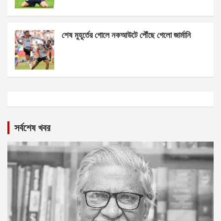
শেষ মুহূর্তের গোলে নকআউটে পৌঁছে গেলো জার্মানি
সর্বশেষ খবর