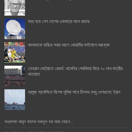
বন্ধ হয়ে গেল দেশের একমাত্র সচল রাডার
কানাডাকে হারিয়ে সবার আগে কোয়ার্টার ফাইনালে মরক্কো
তেহরান মেট্রোতে রেকর্ড: খামেনির শেষবিদায় ঘিরে ৭০ লাখ যাত্রীর
যাতায়াত
হরমুজ প্রণালিতে বিশেষ সুবিধা পাবে চীনসহ বন্ধু দেশগুলো: ইরান
অধ্যাপক আবুল কাসেম ফজলুল হক মারা গেছেন….