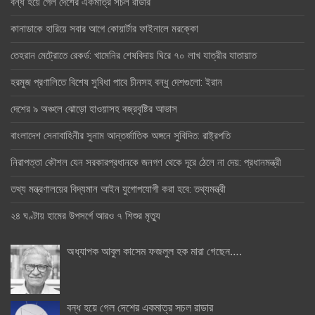
বন্ধ হয়ে গেল দেশের একমাত্র সচল রাডার
কানাডাকে হারিয়ে সবার আগে কোয়ার্টার ফাইনালে মরক্কো
তেহরান মেট্রোতে রেকর্ড: খামেনির শেষবিদায় ঘিরে ৭০ লাখ যাত্রীর যাতায়াত
হরমুজ প্রণালিতে বিশেষ সুবিধা পাবে চীনসহ বন্ধু দেশগুলো: ইরান
দেশের ৯ অঞ্চলে ঝোড়ো হাওয়াসহ বজ্রবৃষ্টির আভাস
বাংলাদেশ সেনাবাহিনীর সুনাম আন্তর্জাতিক অঙ্গনে সুবিদিত: রাষ্ট্রপতি
নিরাপত্তা কৌশল যেন সরকারপ্রধানকে জনগণ থেকে দূরে ঠেলে না দেয়: প্রধানমন্ত্রী
তথ্য মন্ত্রণালয়ের বিদ্যমান আইন যুগোপযোগী করা হবে: তথ্যমন্ত্রী
২৪ ঘণ্টায় হামের উপসর্গে আরও ৭ শিশুর মৃত্যু
অধ্যাপক আবুল কাসেম ফজলুল হক মারা গেছেন….
বন্ধ হয়ে গেল দেশের একমাত্র সচল রাডার