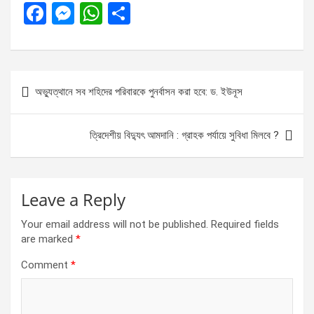
F
M
W
S
a
es
h
h
ce
se
at
ar
b
n
s
e
Post
অভ্যুত্থানে সব শহিদের পরিবারকে পুনর্বাসন করা হবে: ড. ইউনূস
o
g
A
navigation
o
er
p
ত্রিদেশীয় বিদ্যুৎ আমদানি : গ্রাহক পর্যায়ে সুবিধা মিলবে ?
k
p
Leave a Reply
Your email address will not be published.
Required fields
are marked
*
Comment
*