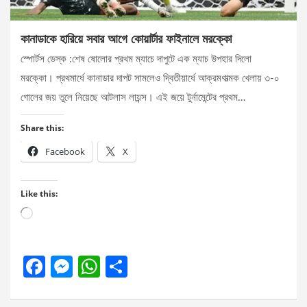
কানাডাকে হারিয়ে সবার আগে কোয়ার্টার ফাইনালে মরক্কো
স্পোর্টস ডেস্ক :শেষ ষোলোর প্রথম ম্যাচে দাপুটে এক ম্যাচ উপহার দিলো
মরক্কো। প্রথমার্ধে কানাডার দাপট সামলেও দ্বিতীয়ার্ধে আক্রমণাত্মক খেলায় ৩-০
গোলের জয় তুলে নিয়েছে আটলাস লায়ন্স। এই জয়ে টুর্নামেন্টের প্রথম…
Share this:
Facebook
X
Like this:
Loading…
F
M
W
S
a
es
h
h