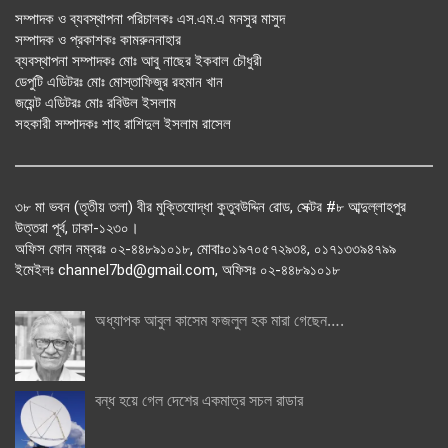
সম্পাদক ও ব্যবস্থাপনা পরিচালকঃ এস.এম.এ মনসুর মাসুদ
সম্পাদক ও প্রকাশকঃ কামরুননাহার
ব্যবস্থাপনা সম্পাদকঃ মোঃ আবু নাছের ইকবাল চৌধুরী
ডেপুটি এডিটরঃ মোঃ মোস্তাফিজুর রহমান খান
জয়েন্ট এডিটরঃ মোঃ রবিউল ইসলাম
সহকারী সম্পাদকঃ শাহ রাশিদুল ইসলাম রাসেল
৩৮ মা ভবন (তৃতীয় তলা) বীর মুক্তিযোদ্ধা কুতুবউদ্দিন রোড, সেক্টর #৮ আব্দুল্লাহপুর
উত্তরা পূর্ব, ঢাকা-১২৩০।
অফিস ফোন নম্বরঃ ০২-৪৪৮৯১০১৮, মোবাঃ০১৯৭০৫৭২৯৩৪, ০১৭১৩৩৯৪৭৯৯
ইমেইলঃ channel7bd@gmail.com, অফিসঃ ০২-৪৪৮৯১০১৮
অধ্যাপক আবুল কাসেম ফজলুল হক মারা গেছেন….
বন্ধ হয়ে গেল দেশের একমাত্র সচল রাডার