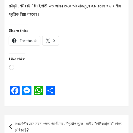
চৌধুরী, শ্রীবরদী-ঝিনাইগাতী-০৩ আসন থেকে ডাঃ মাহমুদুল হক রুবেল ধানের শীষ
প্রতীক নিয়া লড়বেন।
Share this:
Facebook
X
Like this:
Loading…
F
M
W
S
a
es
h
h
ce
se
at
ar
b
n
s
e
Post
বিএনপি’র মনোনয়ন পেতে প্রার্থীদের দৌঁড়ঝাপ তুঙ্গে : দলীয় “হাইকমান্ডের” হাতে
o
g
A
navigation
চাবিকাঠি?