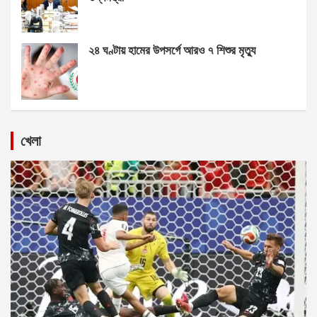
২৪ ঘণ্টায় হামের উপসর্গে আরও ৭ শিশুর মৃত্যু
খেলা