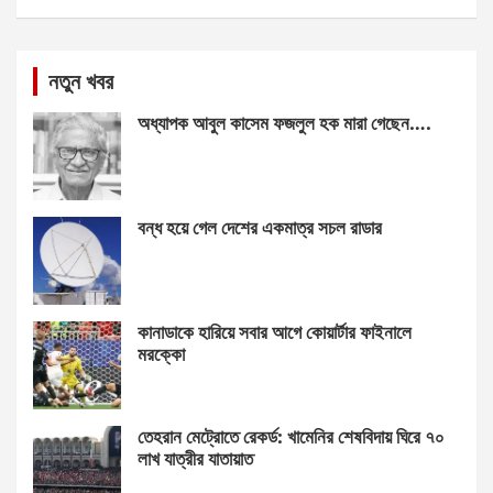
নতুন খবর
অধ্যাপক আবুল কাসেম ফজলুল হক মারা গেছেন….
বন্ধ হয়ে গেল দেশের একমাত্র সচল রাডার
কানাডাকে হারিয়ে সবার আগে কোয়ার্টার ফাইনালে
মরক্কো
তেহরান মেট্রোতে রেকর্ড: খামেনির শেষবিদায় ঘিরে ৭০
লাখ যাত্রীর যাতায়াত