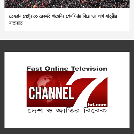
তেহরান মেট্রোতে রেকর্ড: খামেনির শেষবিদায় ঘিরে ৭০ লাখ যাত্রীর
যাতায়াত