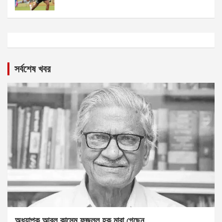
সর্বশেষ খবর
অধ্যাপক আবুল কাসেম ফজলুল হক মারা গেছেন….