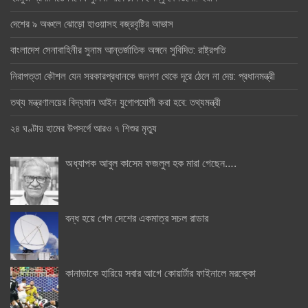
দেশের ৯ অঞ্চলে ঝোড়ো হাওয়াসহ বজ্রবৃষ্টির আভাস
বাংলাদেশ সেনাবাহিনীর সুনাম আন্তর্জাতিক অঙ্গনে সুবিদিত: রাষ্ট্রপতি
নিরাপত্তা কৌশল যেন সরকারপ্রধানকে জনগণ থেকে দূরে ঠেলে না দেয়: প্রধানমন্ত্রী
তথ্য মন্ত্রণালয়ের বিদ্যমান আইন যুগোপযোগী করা হবে: তথ্যমন্ত্রী
২৪ ঘণ্টায় হামের উপসর্গে আরও ৭ শিশুর মৃত্যু
অধ্যাপক আবুল কাসেম ফজলুল হক মারা গেছেন….
বন্ধ হয়ে গেল দেশের একমাত্র সচল রাডার
কানাডাকে হারিয়ে সবার আগে কোয়ার্টার ফাইনালে মরক্কো