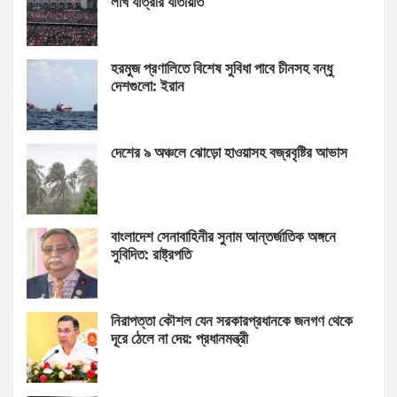
লাখ যাত্রীর যাতায়াত
হরমুজ প্রণালিতে বিশেষ সুবিধা পাবে চীনসহ বন্ধু
দেশগুলো: ইরান
দেশের ৯ অঞ্চলে ঝোড়ো হাওয়াসহ বজ্রবৃষ্টির আভাস
বাংলাদেশ সেনাবাহিনীর সুনাম আন্তর্জাতিক অঙ্গনে
সুবিদিত: রাষ্ট্রপতি
নিরাপত্তা কৌশল যেন সরকারপ্রধানকে জনগণ থেকে
দূরে ঠেলে না দেয়: প্রধানমন্ত্রী