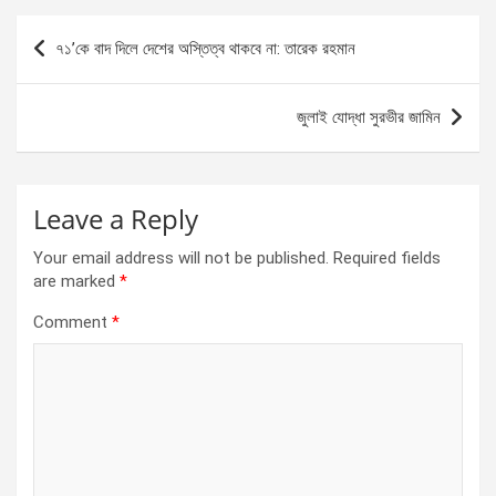
b
n
s
e
Post
৭১’কে বাদ দিলে দেশের অস্তিত্ব থাকবে না‍‍: তারেক রহমান
o
g
A
navigation
o
er
p
জুলাই যোদ্ধা সুরভীর জামিন
k
p
Leave a Reply
Your email address will not be published.
Required fields
are marked
*
Comment
*