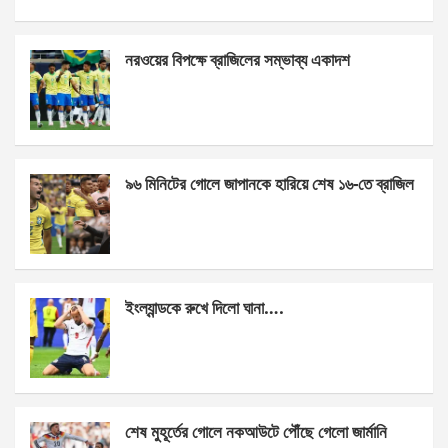
a
es
h
h
ce
se
at
ar
নরওয়ের বিপক্ষে ব্রাজিলের সম্ভাব্য একাদশ
b
n
s
e
o
g
A
o
er
p
k
p
৯৬ মিনিটের গোলে জাপানকে হারিয়ে শেষ ১৬-তে ব্রাজিল
ইংল্যান্ডকে রুখে দিলো ঘানা….
শেষ মুহূর্তের গোলে নকআউটে পৌঁছে গেলো জার্মানি