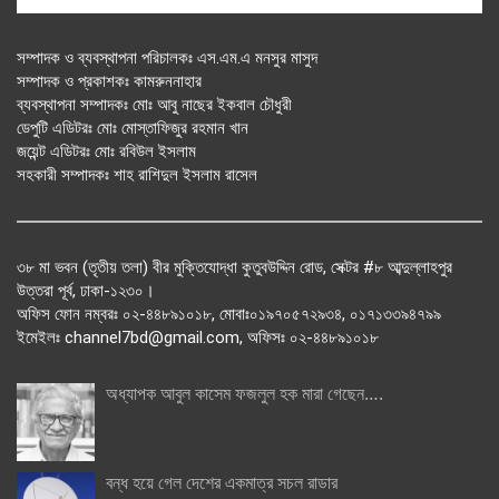
সম্পাদক ও ব্যবস্থাপনা পরিচালকঃ এস.এম.এ মনসুর মাসুদ
সম্পাদক ও প্রকাশকঃ কামরুননাহার
ব্যবস্থাপনা সম্পাদকঃ মোঃ আবু নাছের ইকবাল চৌধুরী
ডেপুটি এডিটরঃ মোঃ মোস্তাফিজুর রহমান খান
জয়েন্ট এডিটরঃ মোঃ রবিউল ইসলাম
সহকারী সম্পাদকঃ শাহ রাশিদুল ইসলাম রাসেল
৩৮ মা ভবন (তৃতীয় তলা) বীর মুক্তিযোদ্ধা কুতুবউদ্দিন রোড, সেক্টর #৮ আব্দুল্লাহপুর
উত্তরা পূর্ব, ঢাকা-১২৩০।
অফিস ফোন নম্বরঃ ০২-৪৪৮৯১০১৮, মোবাঃ০১৯৭০৫৭২৯৩৪, ০১৭১৩৩৯৪৭৯৯
ইমেইলঃ channel7bd@gmail.com, অফিসঃ ০২-৪৪৮৯১০১৮
অধ্যাপক আবুল কাসেম ফজলুল হক মারা গেছেন….
বন্ধ হয়ে গেল দেশের একমাত্র সচল রাডার