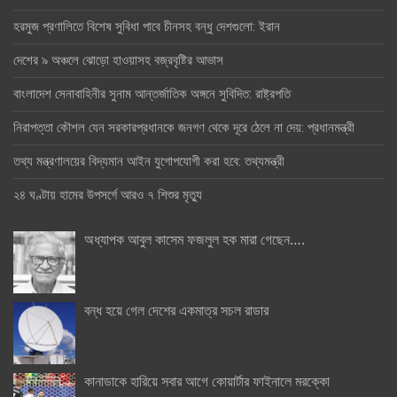
হরমুজ প্রণালিতে বিশেষ সুবিধা পাবে চীনসহ বন্ধু দেশগুলো: ইরান
দেশের ৯ অঞ্চলে ঝোড়ো হাওয়াসহ বজ্রবৃষ্টির আভাস
বাংলাদেশ সেনাবাহিনীর সুনাম আন্তর্জাতিক অঙ্গনে সুবিদিত: রাষ্ট্রপতি
নিরাপত্তা কৌশল যেন সরকারপ্রধানকে জনগণ থেকে দূরে ঠেলে না দেয়: প্রধানমন্ত্রী
তথ্য মন্ত্রণালয়ের বিদ্যমান আইন যুগোপযোগী করা হবে: তথ্যমন্ত্রী
২৪ ঘণ্টায় হামের উপসর্গে আরও ৭ শিশুর মৃত্যু
অধ্যাপক আবুল কাসেম ফজলুল হক মারা গেছেন….
বন্ধ হয়ে গেল দেশের একমাত্র সচল রাডার
কানাডাকে হারিয়ে সবার আগে কোয়ার্টার ফাইনালে মরক্কো