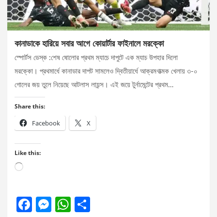
কানাডাকে হারিয়ে সবার আগে কোয়ার্টার ফাইনালে মরক্কো
স্পোর্টস ডেস্ক :শেষ ষোলোর প্রথম ম্যাচে দাপুটে এক ম্যাচ উপহার দিলো
মরক্কো। প্রথমার্ধে কানাডার দাপট সামলেও দ্বিতীয়ার্ধে আক্রমণাত্মক খেলায় ৩-০
গোলের জয় তুলে নিয়েছে আটলাস লায়ন্স। এই জয়ে টুর্নামেন্টের প্রথম…
Share this:
Facebook
X
Like this:
Loading…
F
M
W
S