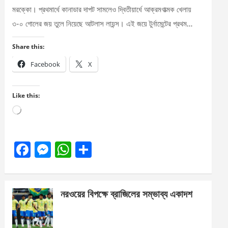
মরক্কো। প্রথমার্ধে কানাডার দাপট সামলেও দ্বিতীয়ার্ধে আক্রমণাত্মক খেলায়
৩-০ গোলের জয় তুলে নিয়েছে আটলাস লায়ন্স। এই জয়ে টুর্নামেন্টের প্রথম…
Share this:
Facebook
X
Like this:
Loading…
F
M
W
S
a
es
h
h
ce
se
at
ar
নরওয়ের বিপক্ষে ব্রাজিলের সম্ভাব্য একাদশ
b
n
s
e
o
g
A