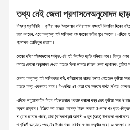
তথ্য নেই জেলা প্রশাসনেঅনুমোদন ছাড়া
নিজস্ব প্রতিনিধি ॥ কুষ্টিয়া সদর উপজেলার বালিয়াপাড়া পশুরহাট নির্ধারিত দিনের 
তারা বলছেন, এতে অন্যান্য হাট মালিকরা বড় ধরনের ক্ষতির মুখে পড়বেন। এদিকে হাট
প্রশাসক তৌফিকুর রহমান।
দেশের দক্ষিণপশ্চিমাঞ্চলের সর্ববৃহৎ এই হাট নিয়মিত প্রতি শনিবার বসে। কিন্তু 
বসাতে কোনো অনুমোদন নেওয়া হয়েছে কিনা জানতে চাইলে জেলা প্রশাসক, কুষ্টিয়া 
জেলার অন্যান্য হাট মালিকদের দাবি, বালিয়াপাড়া হাটের ইজারা পেয়েছেন কুষ্টিয়া
হয়েছে অন্য একজনের নামে। বিএনপির ওই নেতা তার ক্ষমতার দাপট দেখিয়ে এককভা
এদিকে অনুমোদনহীন নিয়ম বহিভ’তভাবে পশুহাট বসানো বন্ধ চেয়ে কুষ্টিয়া সদর উপজেলা 
আব্দুল মান্নান। চিঠিতে বলা হয়েছে, আসন্ন ঈদুল আজহা উপলক্ষে পশু ক্রয়-বিক্রয়ের
মাধ্যমে জানতে পারছি, তারা (বালিয়াপাড়া) আগামী ৩ জুন (আজ) উপজেলা প্রশাসনে
পার্শ্ববর্তী অন্যান্য পশুহাটের ইজারাদাররা আর্থিক ক্ষতির সম্মুখীন হবে। এ অবস্থায