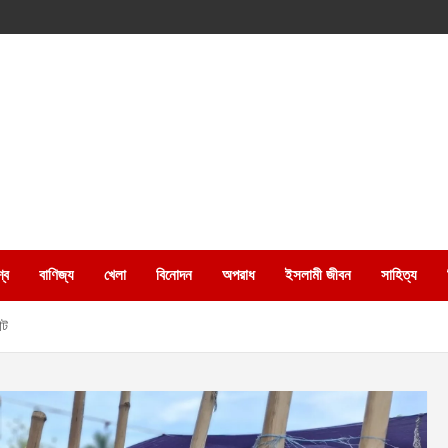
্ব
বাণিজ্য
খেলা
বিনোদন
অপরাধ
ইসলামী জীবন
সাহিত্য
াট