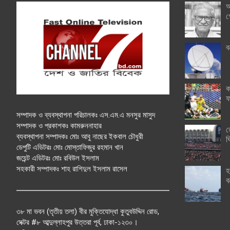
অ
গ
ব
ক
ফ
সম্পাদক ও ব্যবস্থাপনা পরিচালকঃ এস.এম.এ মনসুর মাসুদ
সম্পাদক ও প্রকাশকঃ কামরুননাহার
ত
ব্যবস্থাপনা সম্পাদকঃ মোঃ আবু নাছের ইকবাল চৌধুরী
ঘ
ডেপুটি এডিটরঃ মোঃ মোস্তাফিজুর রহমান খান
জয়েন্ট এডিটরঃ মোঃ রবিউল ইসলাম
সহকারী সম্পাদকঃ শাহ রাশিদুল ইসলাম রাসেল
হ
ব
৩৮ মা ভবন (তৃতীয় তলা) বীর মুক্তিযোদ্ধা কুতুবউদ্দিন রোড,
সেক্টর #৮ আব্দুল্লাহপুর উত্তরা পূর্ব, ঢাকা-১২৩০।