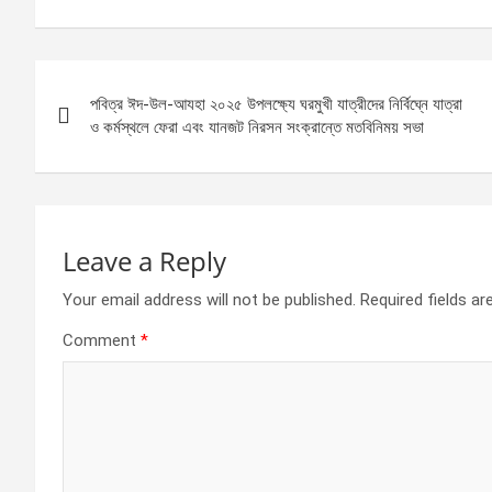
ce
se
at
ar
b
n
s
e
Post
o
g
A
পবিত্র ঈদ-উল-আযহা ২০২৫ উপলক্ষ্যে ঘরমুখী যাত্রীদের নির্বিঘ্নে যাত্রা
navigation
o
er
p
ও কর্মস্থলে ফেরা এবং যানজট নিরসন সংক্রান্তে মতবিনিময় সভা
k
p
Leave a Reply
Your email address will not be published.
Required fields a
Comment
*