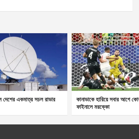
েল দেশের একমাত্র সচল রাডার
কানাডাকে হারিয়ে সবার আগে কোয়া
ফাইনালে মরক্কো