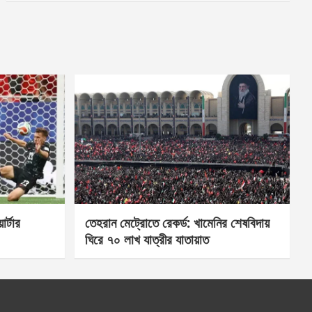
র্টার
তেহরান মেট্রোতে রেকর্ড: খামেনির শেষবিদায়
ঘিরে ৭০ লাখ যাত্রীর যাতায়াত