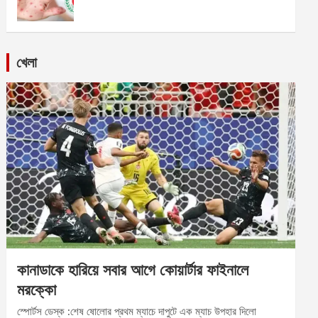
খেলা
কানাডাকে হারিয়ে সবার আগে কোয়ার্টার ফাইনালে
মরক্কো
স্পোর্টস ডেস্ক :শেষ ষোলোর প্রথম ম্যাচে দাপুটে এক ম্যাচ উপহার দিলো