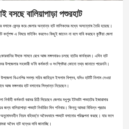
ই বসছে বালিয়াপাড়া পশুরহাট
বাইরে বসাকে কেন্দ্র করে জেলার অন্যান্য হাট মালিকদের মধ্যে অসন্তোষ তৈরি হয়েছে।
 কর্তৃপক্ষ এ বিষয়ে মাইকিং করলেও কিছুই জানেন না বলে দাবি করছেন কুষ্টিয়া জেলা
এবার কোরবানির ঈদকে সামনে রেখে আজ মঙ্গলবারও চলছে হাটের কার্যক্রম। এদিন হাট
সদর উপজেলার সহকারী ভ’মি কর্মকর্তা ও সংশ্লিষ্টরা কোনো তথ্য জানাতে পারেননি।
 সদর উপজেলা বিএনপির সদস্য সচিব জাহিদুল ইসলাম বিপ্লব, যদিও হাটটি নিলাম নেওয়া
বে আজ মঙ্গলবার হাট বসানোর সিদ্ধান্ত নিয়েছেন।
নির্বাহী কর্মকর্তা বরাবর চিঠি দিয়েছেন জেলার মধুপুর ইটভাটা পশুহাটের ইজারাদার
 জন্য বালিয়াপাড়া পশুহাট নির্ধারিত দিন শনিবার। কিন্তু আমরা বিভিন্ন প্রচার
র অনুমোদনহীন নিয়ম বহিভর্’ত অবৈধভাবে পশুহাট বসানোর পরিকল্পনা করছে। যার ফলে
় আমরা অবৈধ হাট বন্ধের দাবি জানাচ্ছি।