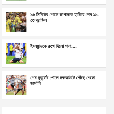
o
er
p
k
p
৯৬ মিনিটের গোলে জাপানকে হারিয়ে শেষ ১৬-
তে ব্রাজিল
ইংল্যান্ডকে রুখে দিলো ঘানা….
শেষ মুহূর্তের গোলে নকআউটে পৌঁছে গেলো
জার্মানি