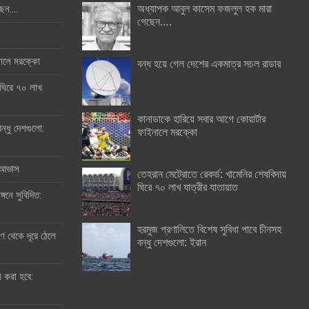
অধ্যাপক আবুল কাসেম ফজলুল হক মারা
ছেন….
গেছেন….
ইনালে মরক্কো
বন্ধ হয়ে গেল দেশের একমাত্র সচল রাডার
 ঘিরে ৭০ লাখ
কানাডাকে হারিয়ে সবার আগে কোয়ার্টার
ন্ধু দেশগুলো:
ফাইনালে মরক্কো
র আভাস
তেহরান মেট্রোতে রেকর্ড: খামেনির শেষবিদায়
ঘিরে ৭০ লাখ যাত্রীর যাতায়াত
্গনে সুবিদিত:
হরমুজ প্রণালিতে বিশেষ সুবিধা পাবে চীনসহ
 থেকে দূরে ঠেলে
বন্ধু দেশগুলো: ইরান
ী করা হবে: