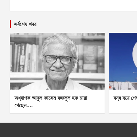
সর্বশেষ খবর
অধ্যাপক আবুল কাসেম ফজলুল হক মারা
বন্ধ হয়ে গ
গেছেন….