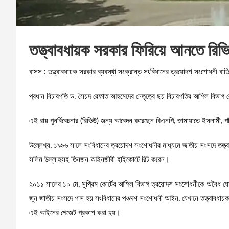
তত্ত্বাবধায়ক সরকার ফিরিয়ে আনতে রিভি
বাসস : তত্ত্বাবধায়ক সরকার ব্যবস্থা সংক্রান্ত সংবিধানের ত্রয়োদশ সংশোধনী বাতি
প্রধান বিচারপতি ড. সৈয়দ রেফাত আহমেদের নেতৃত্বে ছয় বিচারপতির আপিল বিভাগ বেঞ
এই রায় পুনর্বিবেচনার (রিভিউ) জন্য আবেদন করেছেন বিএনপি, জামায়াতে ইসলামী, 
উল্লেখ্য, ১৯৯৬ সালে সংবিধানের ত্রয়োদশ সংশোধনীর মাধ্যমে জাতীয় সংসদে তত্ত্
সলিম উল্লাহসহ তিনজন আইনজীবী হাইকোর্টে রিট করেন।
২০১১ সালের ১০ মে, সুপ্রিম কোর্টের আপিল বিভাগ ত্রয়োদশ সংশোধনীকে অবৈধ ঘো
জুন জাতীয় সংসদে পাস হয় সংবিধানের পঞ্চদশ সংশোধনী আইন, যেখানে তত্ত্বাবধা
এই আইনের গেজেট প্রকাশ করা হয়।