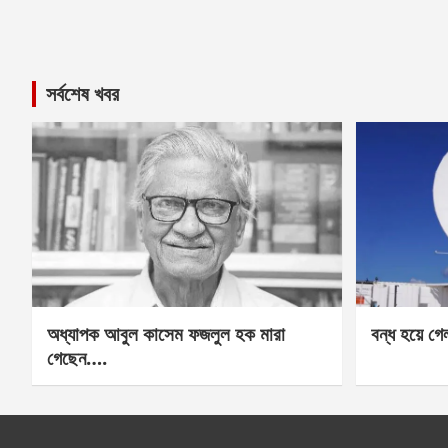
সর্বশেষ খবর
অধ্যাপক আবুল কাসেম ফজলুল হক মারা
বন্ধ হয়ে গ
গেছেন….