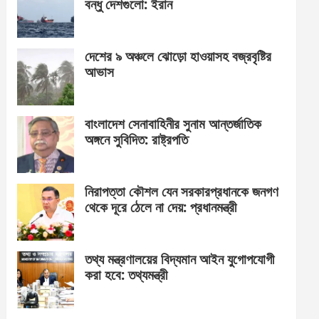
বন্ধু দেশগুলো: ইরান
দেশের ৯ অঞ্চলে ঝোড়ো হাওয়াসহ বজ্রবৃষ্টির
আভাস
বাংলাদেশ সেনাবাহিনীর সুনাম আন্তর্জাতিক
অঙ্গনে সুবিদিত: রাষ্ট্রপতি
নিরাপত্তা কৌশল যেন সরকারপ্রধানকে জনগণ
থেকে দূরে ঠেলে না দেয়: প্রধানমন্ত্রী
তথ্য মন্ত্রণালয়ের বিদ্যমান আইন যুগোপযোগী
করা হবে: তথ্যমন্ত্রী