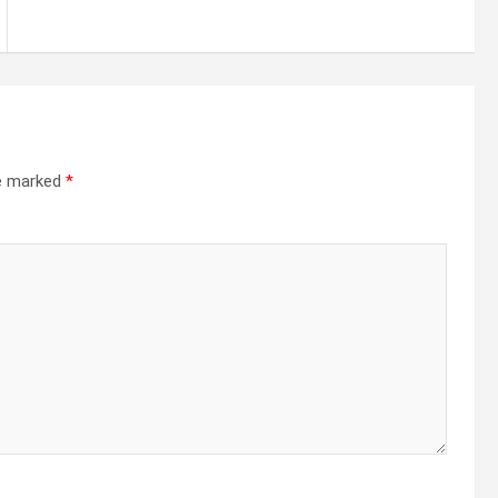
re marked
*