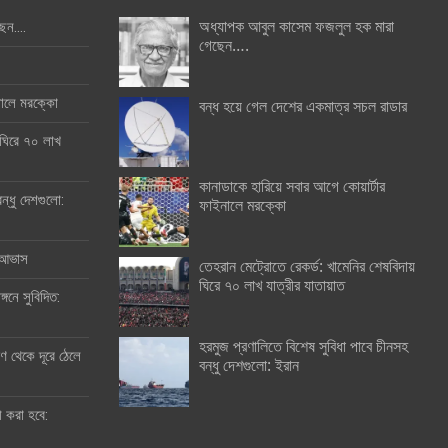
অধ্যাপক আবুল কাসেম ফজলুল হক মারা
ছেন….
গেছেন….
ইনালে মরক্কো
বন্ধ হয়ে গেল দেশের একমাত্র সচল রাডার
 ঘিরে ৭০ লাখ
কানাডাকে হারিয়ে সবার আগে কোয়ার্টার
ন্ধু দেশগুলো:
ফাইনালে মরক্কো
র আভাস
তেহরান মেট্রোতে রেকর্ড: খামেনির শেষবিদায়
ঘিরে ৭০ লাখ যাত্রীর যাতায়াত
্গনে সুবিদিত:
হরমুজ প্রণালিতে বিশেষ সুবিধা পাবে চীনসহ
 থেকে দূরে ঠেলে
বন্ধু দেশগুলো: ইরান
ী করা হবে: