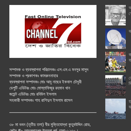
অ
গ
ব
ক
ফ
সম্পাদক ও ব্যবস্থাপনা পরিচালকঃ এস.এম.এ মনসুর মাসুদ
সম্পাদক ও প্রকাশকঃ কামরুননাহার
ত
ব্যবস্থাপনা সম্পাদকঃ মোঃ আবু নাছের ইকবাল চৌধুরী
ঘ
ডেপুটি এডিটরঃ মোঃ মোস্তাফিজুর রহমান খান
জয়েন্ট এডিটরঃ মোঃ রবিউল ইসলাম
সহকারী সম্পাদকঃ শাহ রাশিদুল ইসলাম রাসেল
হ
ব
৩৮ মা ভবন (তৃতীয় তলা) বীর মুক্তিযোদ্ধা কুতুবউদ্দিন রোড,
সেক্টর #৮ আব্দুল্লাহপুর উত্তরা পূর্ব, ঢাকা-১২৩০।