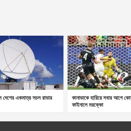
েল দেশের একমাত্র সচল রাডার
কানাডাকে হারিয়ে সবার আগে কোয়া
ফাইনালে মরক্কো