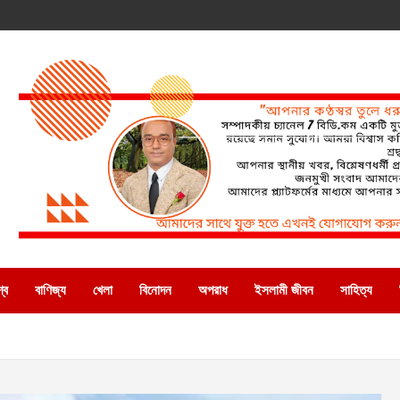
্ব
বাণিজ্য
খেলা
বিনোদন
অপরাধ
ইসলামী জীবন
সাহিত্য