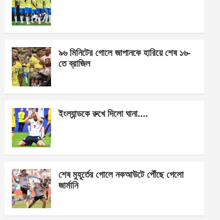
o
g
A
o
er
p
k
p
৯৬ মিনিটের গোলে জাপানকে হারিয়ে শেষ ১৬-
তে ব্রাজিল
ইংল্যান্ডকে রুখে দিলো ঘানা….
শেষ মুহূর্তের গোলে নকআউটে পৌঁছে গেলো
জার্মানি