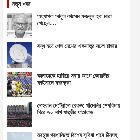
নতুন খবর
অধ্যাপক আবুল কাসেম ফজলুল হক মারা
গেছেন….
বন্ধ হয়ে গেল দেশের একমাত্র সচল রাডার
কানাডাকে হারিয়ে সবার আগে কোয়ার্টার
ফাইনালে মরক্কো
তেহরান মেট্রোতে রেকর্ড: খামেনির শেষবিদায়
ঘিরে ৭০ লাখ যাত্রীর যাতায়াত
হরমুজ প্রণালিতে বিশেষ সুবিধা পাবে চীনসহ