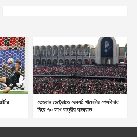
র্টার
তেহরান মেট্রোতে রেকর্ড: খামেনির শেষবিদায়
ঘিরে ৭০ লাখ যাত্রীর যাতায়াত