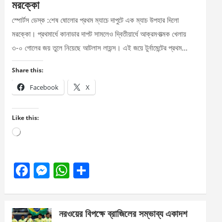
মরক্কো
স্পোর্টস ডেস্ক :শেষ ষোলোর প্রথম ম্যাচে দাপুটে এক ম্যাচ উপহার দিলো
মরক্কো। প্রথমার্ধে কানাডার দাপট সামলেও দ্বিতীয়ার্ধে আক্রমণাত্মক খেলায়
৩-০ গোলের জয় তুলে নিয়েছে আটলাস লায়ন্স। এই জয়ে টুর্নামেন্টের প্রথম…
Share this:
Facebook
X
Like this:
Loading…
F
M
W
S
a
es
h
h
ce
se
at
ar
নরওয়ের বিপক্ষে ব্রাজিলের সম্ভাব্য একাদশ
b
n
s
e