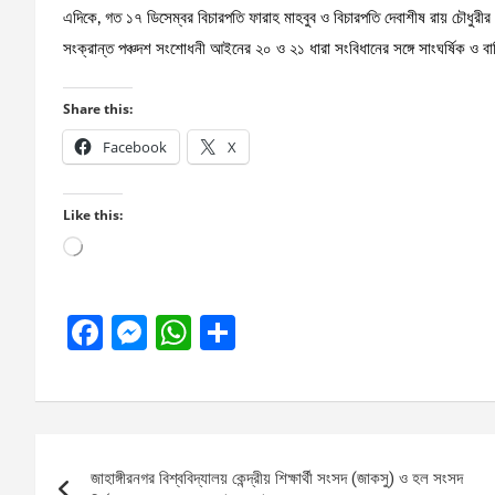
এদিকে, গত ১৭ ডিসেম্বর বিচারপতি ফারাহ মাহবুব ও বিচারপতি দেবাশীষ রায় চৌধুরীর স
সংক্রান্ত পঞ্চদশ সংশোধনী আইনের ২০ ও ২১ ধারা সংবিধানের সঙ্গে সাংঘর্ষিক ও ব
Share this:
Facebook
X
Like this:
Loading…
F
M
W
S
a
es
h
h
ce
se
at
ar
b
n
s
e
Post
o
g
A
জাহাঙ্গীরনগর বিশ্ববিদ্যালয় কেন্দ্রীয় শিক্ষার্থী সংসদ (জাকসু) ও হল সংসদ