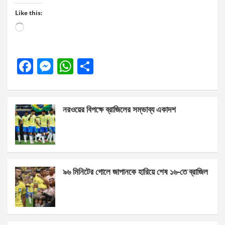
Like this:
Loading…
F
M
W
S
a
es
h
h
ce
se
at
ar
নরওয়ের বিপক্ষে ব্রাজিলের সম্ভাব্য একাদশ
b
n
s
e
o
g
A
o
er
p
k
p
৯৬ মিনিটের গোলে জাপানকে হারিয়ে শেষ ১৬-তে ব্রাজিল