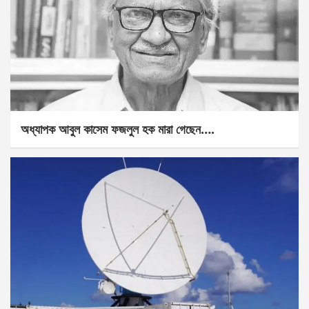
অধ্যাপক আবুল কাসেম ফজলুল হক মারা গেছেন….