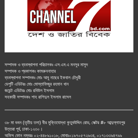
সম্পাদক ও ব্যবস্থাপনা পরিচালকঃ এস.এম.এ মনসুর মাসুদ
সম্পাদক ও প্রকাশকঃ কামরুননাহার
ব্যবস্থাপনা সম্পাদকঃ মোঃ আবু নাছের ইকবাল চৌধুরী
ডেপুটি এডিটরঃ মোঃ মোস্তাফিজুর রহমান খান
জয়েন্ট এডিটরঃ মোঃ রবিউল ইসলাম
সহকারী সম্পাদকঃ শাহ রাশিদুল ইসলাম রাসেল
৩৮ মা ভবন (তৃতীয় তলা) বীর মুক্তিযোদ্ধা কুতুবউদ্দিন রোড, সেক্টর #৮ আব্দুল্লাহপুর
উত্তরা পূর্ব, ঢাকা-১২৩০।
অফিস ফোন নম্বরঃ ০২-৪৪৮৯১০১৮, মোবাঃ০১৯৭০৫৭২৯৩৪, ০১৭১৩৩৯৪৭৯৯