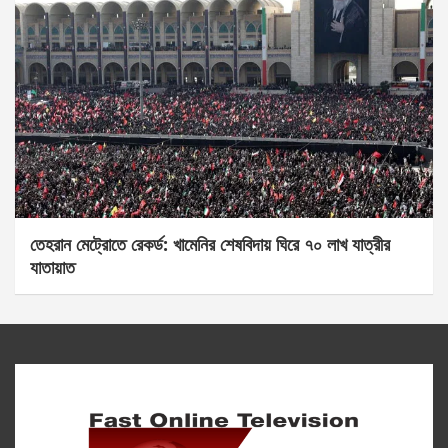
তেহরান মেট্রোতে রেকর্ড: খামেনির শেষবিদায় ঘিরে ৭০ লাখ যাত্রীর
যাতায়াত