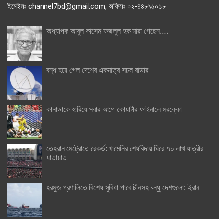
ইমেইলঃ channel7bd@gmail.com, অফিসঃ ০২-৪৪৮৯১০১৮
অধ্যাপক আবুল কাসেম ফজলুল হক মারা গেছেন….
বন্ধ হয়ে গেল দেশের একমাত্র সচল রাডার
কানাডাকে হারিয়ে সবার আগে কোয়ার্টার ফাইনালে মরক্কো
তেহরান মেট্রোতে রেকর্ড: খামেনির শেষবিদায় ঘিরে ৭০ লাখ যাত্রীর
যাতায়াত
হরমুজ প্রণালিতে বিশেষ সুবিধা পাবে চীনসহ বন্ধু দেশগুলো: ইরান