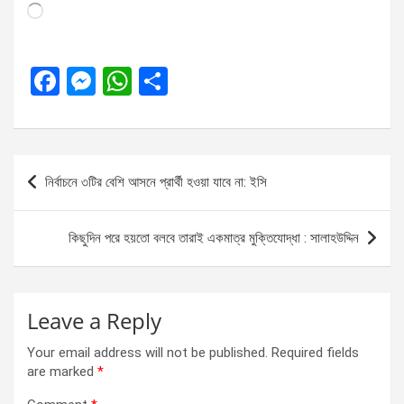
Loading…
F
M
W
S
a
es
h
h
ce
se
at
ar
b
n
s
e
Post
নির্বাচনে ৩টির বেশি আসনে প্রার্থী হওয়া যাবে না: ইসি
o
g
A
navigation
o
er
p
কিছুদিন পরে হয়তো বলবে তারাই একমাত্র মুক্তিযোদ্ধা : সালাহউদ্দিন
k
p
Leave a Reply
Your email address will not be published.
Required fields
are marked
*