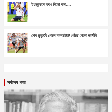
ইংল্যান্ডকে রুখে দিলো ঘানা….
শেষ মুহূর্তের গোলে নকআউটে পৌঁছে গেলো জার্মানি
সর্বশেষ খবর