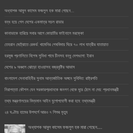
অধ্যাপক আবুল কাসেম ফজলুল হক মারা গেছেন….
বন্ধ হয়ে গেল দেশের একমাত্র সচল রাডার
কানাডাকে হারিয়ে সবার আগে কোয়ার্টার ফাইনালে মরক্কো
তেহরান মেট্রোতে রেকর্ড: খামেনির শেষবিদায় ঘিরে ৭০ লাখ যাত্রীর যাতায়াত
হরমুজ প্রণালিতে বিশেষ সুবিধা পাবে চীনসহ বন্ধু দেশগুলো: ইরান
দেশের ৯ অঞ্চলে ঝোড়ো হাওয়াসহ বজ্রবৃষ্টির আভাস
বাংলাদেশ সেনাবাহিনীর সুনাম আন্তর্জাতিক অঙ্গনে সুবিদিত: রাষ্ট্রপতি
নিরাপত্তা কৌশল যেন সরকারপ্রধানকে জনগণ থেকে দূরে ঠেলে না দেয়: প্রধানমন্ত্রী
তথ্য মন্ত্রণালয়ের বিদ্যমান আইন যুগোপযোগী করা হবে: তথ্যমন্ত্রী
২৪ ঘণ্টায় হামের উপসর্গে আরও ৭ শিশুর মৃত্যু
অধ্যাপক আবুল কাসেম ফজলুল হক মারা গেছেন….