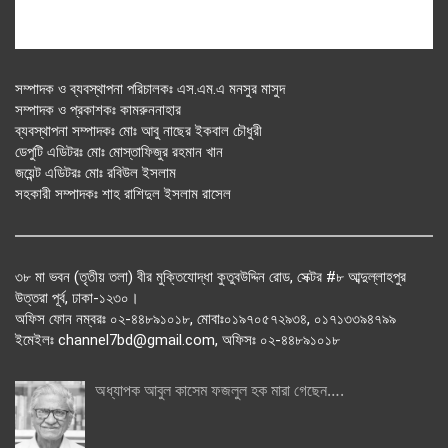
সম্পাদক ও ব্যবস্থাপনা পরিচালকঃ এস.এম.এ মনসুর মাসুদ
সম্পাদক ও প্রকাশকঃ কামরুননাহার
ব্যবস্থাপনা সম্পাদকঃ মোঃ আবু নাছের ইকবাল চৌধুরী
ডেপুটি এডিটরঃ মোঃ মোস্তাফিজুর রহমান খান
জয়েন্ট এডিটরঃ মোঃ রবিউল ইসলাম
সহকারী সম্পাদকঃ শাহ রাশিদুল ইসলাম রাসেল
৩৮ মা ভবন (তৃতীয় তলা) বীর মুক্তিযোদ্ধা কুতুবউদ্দিন রোড, সেক্টর #৮ আব্দুল্লাহপুর
উত্তরা পূর্ব, ঢাকা-১২৩০।
অফিস ফোন নম্বরঃ ০২-৪৪৮৯১০১৮, মোবাঃ০১৯৭০৫৭২৯৩৪, ০১৭১৩৩৯৪৭৯৯
ইমেইলঃ channel7bd@gmail.com, অফিসঃ ০২-৪৪৮৯১০১৮
অধ্যাপক আবুল কাসেম ফজলুল হক মারা গেছেন….