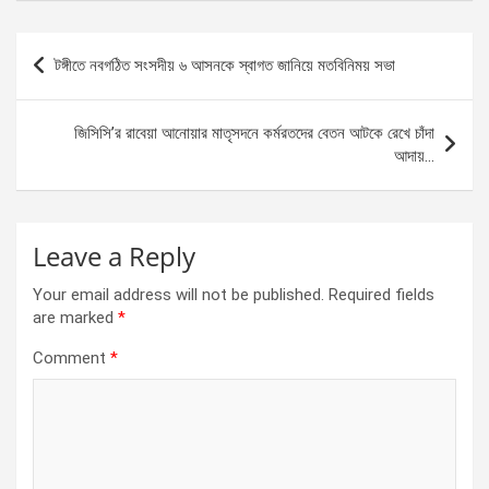
ce
se
at
ar
b
n
s
e
Post
টঙ্গীতে নবগঠিত সংসদীয় ৬ আসনকে স্বাগত জানিয়ে মতবিনিময় সভা
o
g
A
navigation
o
er
p
জিসিসি’র রাবেয়া আনোয়ার মাতৃসদনে কর্মরতদের বেতন আটকে রেখে চাঁদা
k
p
আদায়…
Leave a Reply
Your email address will not be published.
Required fields
are marked
*
Comment
*