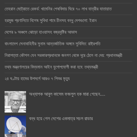
তেহরান মেট্রোতে রেকর্ড: খামেনির শেষবিদায় ঘিরে ৭০ লাখ যাত্রীর যাতায়াত
হরমুজ প্রণালিতে বিশেষ সুবিধা পাবে চীনসহ বন্ধু দেশগুলো: ইরান
দেশের ৯ অঞ্চলে ঝোড়ো হাওয়াসহ বজ্রবৃষ্টির আভাস
বাংলাদেশ সেনাবাহিনীর সুনাম আন্তর্জাতিক অঙ্গনে সুবিদিত: রাষ্ট্রপতি
নিরাপত্তা কৌশল যেন সরকারপ্রধানকে জনগণ থেকে দূরে ঠেলে না দেয়: প্রধানমন্ত্রী
তথ্য মন্ত্রণালয়ের বিদ্যমান আইন যুগোপযোগী করা হবে: তথ্যমন্ত্রী
২৪ ঘণ্টায় হামের উপসর্গে আরও ৭ শিশুর মৃত্যু
অধ্যাপক আবুল কাসেম ফজলুল হক মারা গেছেন….
বন্ধ হয়ে গেল দেশের একমাত্র সচল রাডার