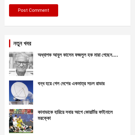
নতুন খবর
অধ্যাপক আবুল কাসেম ফজলুল হক মারা গেছেন….
বন্ধ হয়ে গেল দেশের একমাত্র সচল রাডার
কানাডাকে হারিয়ে সবার আগে কোয়ার্টার ফাইনালে
মরক্কো