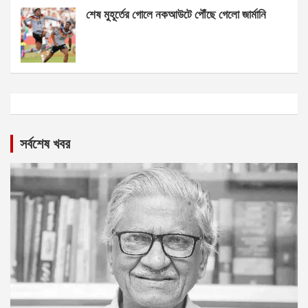
শেষ মুহূর্তের গোলে নকআউটে পৌঁছে গেলো জার্মানি
সর্বশেষ খবর