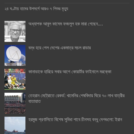
২৪ ঘণ্টায় হামের উপসর্গে আরও ৭ শিশুর মৃত্যু
অধ্যাপক আবুল কাসেম ফজলুল হক মারা গেছেন….
বন্ধ হয়ে গেল দেশের একমাত্র সচল রাডার
কানাডাকে হারিয়ে সবার আগে কোয়ার্টার ফাইনালে মরক্কো
তেহরান মেট্রোতে রেকর্ড: খামেনির শেষবিদায় ঘিরে ৭০ লাখ যাত্রীর
যাতায়াত
হরমুজ প্রণালিতে বিশেষ সুবিধা পাবে চীনসহ বন্ধু দেশগুলো: ইরান