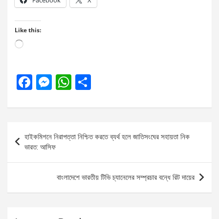
Facebook
X
Like this:
Loading…
F
M
W
S
a
es
h
h
ce
se
at
ar
b
n
s
e
Post
হাইকমিশনে নিরাপত্তা নিশ্চিত করতে ব্যর্থ হলে জাতিসংঘের সহায়তা নিক
o
g
A
navigation
ভারত: আসিফ
o
er
p
k
p
বাংলাদেশে ভারতীয় টিভি চ্যানেলের সম্প্রচার বন্ধে রিট দায়ের