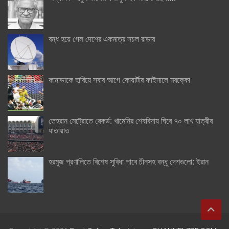
বন্ধ হয়ে গেল দেশের একমাত্র সচল রাডার
কানাডাকে হারিয়ে সবার আগে কোয়ার্টার ফাইনালে মরক্কো
তেহরান মেট্রোতে রেকর্ড: খামেনির শেষবিদায় ঘিরে ৭০ লাখ যাত্রীর
যাতায়াত
হরমুজ প্রণালিতে বিশেষ সুবিধা পাবে চীনসহ বন্ধু দেশগুলো: ইরান