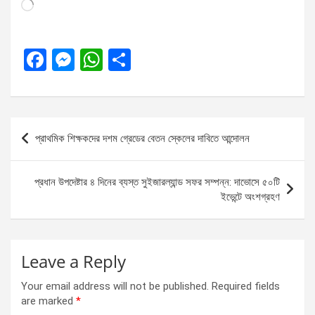
Loading…
F
M
W
S
a
es
h
h
ce
se
at
ar
b
n
s
e
Post
প্রাথমিক শিক্ষকদের দশম গ্রেডের বেতন স্কেলের দাবিতে আন্দোলন
o
g
A
navigation
o
er
p
প্রধান উপদেষ্টার ৪ দিনের ব্যস্ত সুইজারল্যান্ড সফর সম্পন্ন: দাভোসে ৫০টি
k
p
ইভেন্টে অংশগ্রহণ
Leave a Reply
Your email address will not be published.
Required fields
are marked
*