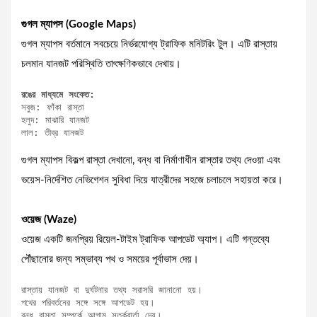
গুগল ম্যাপস (Google Maps)
গুগল ম্যাপস বর্তমানে সবচেয়ে নির্ভরযোগ্য ট্রাফিক মনিটরিং টুল। এটি রাস্তায়
চলমান যানজট পরিস্থিতি তাৎক্ষণিকভাবে দেখায়।
রঙের মাধ্যমে সংকেত:
সবুজ: ফাঁকা রাস্তা

হলুদ: মাঝারি যানজট

লাল: তীব্র যানজট
গুগল ম্যাপস বিকল্প রাস্তা দেখানো, বন্ধ বা নির্মাণাধীন রাস্তার তথ্য দেওয়া এবং
ভয়েস-নির্দেশিত নেভিগেশন সুবিধা দিয়ে যাত্রীদের সহজে চলাচলে সহায়তা করে।
ওয়েজ (Waze)
ওয়েজ একটি জনপ্রিয় রিয়েল-টাইম ট্রাফিক আপডেট অ্যাপ। এটি গন্তব্যে
পৌঁছানোর জন্য সম্ভাব্য পথ ও সময়ের পূর্বাভাস দেয়।
রাস্তায় যানজট বা দুর্ঘটনার তথ্য সরাসরি জানানো হয়।

পথের পরিবর্তনের সঙ্গে সঙ্গে আপডেট হয়।

বন্ধ রাস্তা সম্পর্কে আগাম সতর্কবার্তা দেয়।