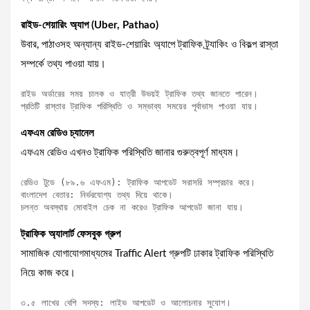
রাইড-শেয়ারিং অ্যাপ (Uber, Pathao)
উবার, পাঠাওসহ অন্যান্য রাইড-শেয়ারিং অ্যাপে ট্রাফিক ট্র্যাকিং ও বিকল্প রাস্তা
সম্পর্কে তথ্য পাওয়া যায়।
রাইড অর্ডারের সময় চালক ও যাত্রী উভয়ই ট্রাফিক তথ্য জানতে পারেন।

প্রতিটি রাস্তার ট্রাফিক পরিস্থিতি ও সম্ভাব্য সময়ের পূর্বাভাস পাওয়া যায়।
এফএম রেডিও চ্যানেল
এফএম রেডিও এখনও ট্রাফিক পরিস্থিতি জানার গুরুত্বপূর্ণ মাধ্যম।
রেডিও টুডে (৮৯.৬ এফএম): ট্রাফিক আপডেট সরাসরি সম্প্রচার করে।

বাংলাদেশ বেতার: নির্ভরযোগ্য তথ্য দিয়ে থাকে।

চলন্ত অবস্থায় মোবাইল চেক না করেও ট্রাফিক আপডেট জানা যায়।
ট্রাফিক অ্যালার্ট ফেসবুক গ্রুপ
সামাজিক যোগাযোগমাধ্যমের Traffic Alert গ্রুপটি ঢাকার ট্রাফিক পরিস্থিতি
নিয়ে কাজ করে।
৩.৫ লাখের বেশি সদস্য: লাইভ আপডেট ও আলোচনার সুযোগ।
