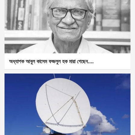
অধ্যাপক আবুল কাসেম ফজলুল হক মারা গেছেন….