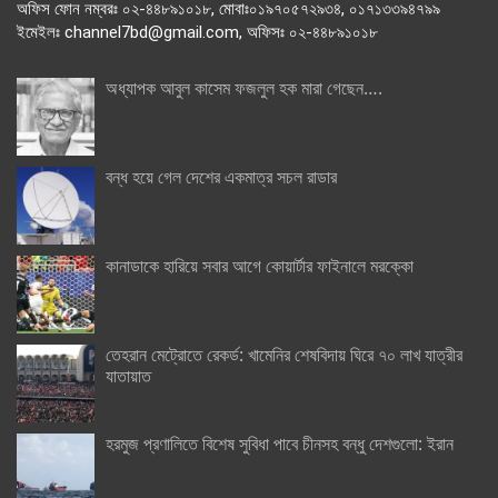
অফিস ফোন নম্বরঃ ০২-৪৪৮৯১০১৮, মোবাঃ০১৯৭০৫৭২৯৩৪, ০১৭১৩৩৯৪৭৯৯
ইমেইলঃ channel7bd@gmail.com, অফিসঃ ০২-৪৪৮৯১০১৮
অধ্যাপক আবুল কাসেম ফজলুল হক মারা গেছেন….
বন্ধ হয়ে গেল দেশের একমাত্র সচল রাডার
কানাডাকে হারিয়ে সবার আগে কোয়ার্টার ফাইনালে মরক্কো
তেহরান মেট্রোতে রেকর্ড: খামেনির শেষবিদায় ঘিরে ৭০ লাখ যাত্রীর
যাতায়াত
হরমুজ প্রণালিতে বিশেষ সুবিধা পাবে চীনসহ বন্ধু দেশগুলো: ইরান