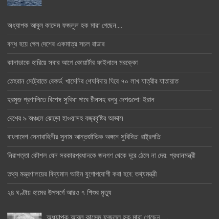
অধ্যাপক আবুল কাসেম ফজলুল হক মারা গেছেন….
বন্ধ হয়ে গেল দেশের একমাত্র সচল রাডার
কানাডাকে হারিয়ে সবার আগে কোয়ার্টার ফাইনালে মরক্কো
তেহরান মেট্রোতে রেকর্ড: খামেনির শেষবিদায় ঘিরে ৭০ লাখ যাত্রীর যাতায়াত
হরমুজ প্রণালিতে বিশেষ সুবিধা পাবে চীনসহ বন্ধু দেশগুলো: ইরান
দেশের ৯ অঞ্চলে ঝোড়ো হাওয়াসহ বজ্রবৃষ্টির আভাস
বাংলাদেশ সেনাবাহিনীর সুনাম আন্তর্জাতিক অঙ্গনে সুবিদিত: রাষ্ট্রপতি
নিরাপত্তা কৌশল যেন সরকারপ্রধানকে জনগণ থেকে দূরে ঠেলে না দেয়: প্রধানমন্ত্রী
তথ্য মন্ত্রণালয়ের বিদ্যমান আইন যুগোপযোগী করা হবে: তথ্যমন্ত্রী
২৪ ঘণ্টায় হামের উপসর্গে আরও ৭ শিশুর মৃত্যু
অধ্যাপক আবুল কাসেম ফজলুল হক মারা গেছেন….