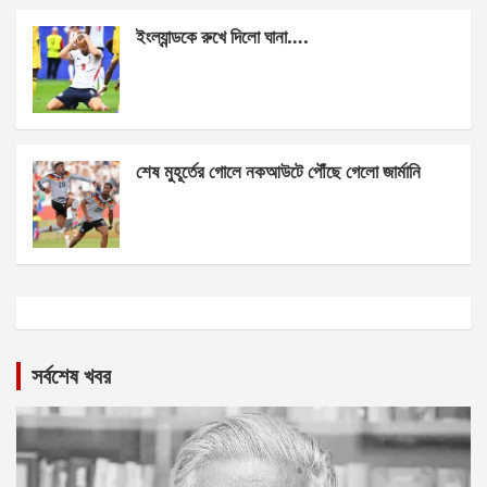
ইংল্যান্ডকে রুখে দিলো ঘানা….
শেষ মুহূর্তের গোলে নকআউটে পৌঁছে গেলো জার্মানি
সর্বশেষ খবর