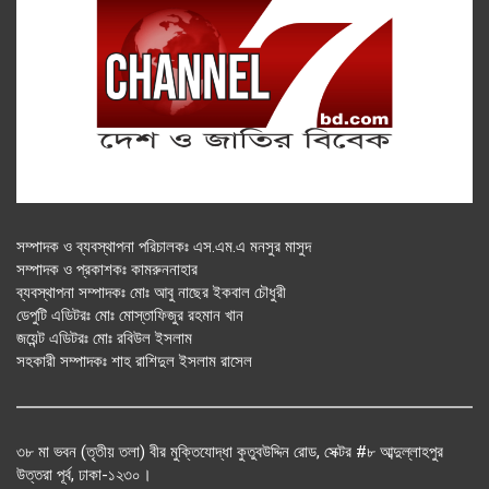
সম্পাদক ও ব্যবস্থাপনা পরিচালকঃ এস.এম.এ মনসুর মাসুদ
সম্পাদক ও প্রকাশকঃ কামরুননাহার
ব্যবস্থাপনা সম্পাদকঃ মোঃ আবু নাছের ইকবাল চৌধুরী
ডেপুটি এডিটরঃ মোঃ মোস্তাফিজুর রহমান খান
জয়েন্ট এডিটরঃ মোঃ রবিউল ইসলাম
সহকারী সম্পাদকঃ শাহ রাশিদুল ইসলাম রাসেল
৩৮ মা ভবন (তৃতীয় তলা) বীর মুক্তিযোদ্ধা কুতুবউদ্দিন রোড, সেক্টর #৮ আব্দুল্লাহপুর
উত্তরা পূর্ব, ঢাকা-১২৩০।