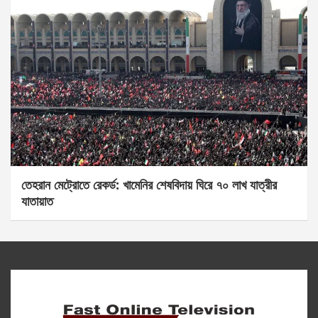
তেহরান মেট্রোতে রেকর্ড: খামেনির শেষবিদায় ঘিরে ৭০ লাখ যাত্রীর
যাতায়াত