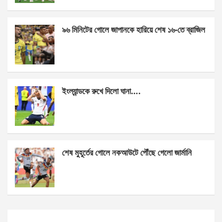
o
er
p
k
p
৯৬ মিনিটের গোলে জাপানকে হারিয়ে শেষ ১৬-তে ব্রাজিল
ইংল্যান্ডকে রুখে দিলো ঘানা….
শেষ মুহূর্তের গোলে নকআউটে পৌঁছে গেলো জার্মানি