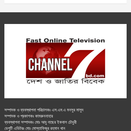
সম্পাদক ও ব্যবস্থাপনা পরিচালকঃ এস.এম.এ মনসুর মাসুদ
সম্পাদক ও প্রকাশকঃ কামরুননাহার
ব্যবস্থাপনা সম্পাদকঃ মোঃ আবু নাছের ইকবাল চৌধুরী
ডেপুটি এডিটরঃ মোঃ মোস্তাফিজুর রহমান খান