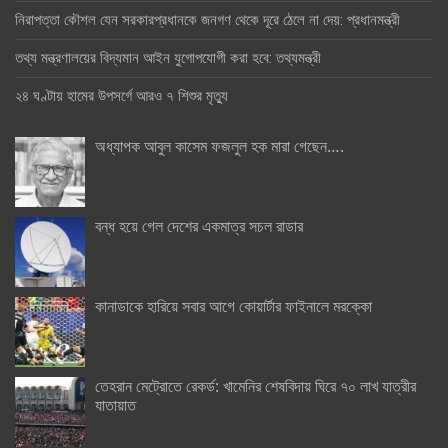
নিরাপত্তা কৌশল যেন সরকারপ্রধানকে জনগণ থেকে দূরে ঠেলে না দেয়: প্রধানমন্ত্রী
তথ্য মন্ত্রণালয়ের বিদ্যমান আইন যুগোপযোগী করা হবে: তথ্যমন্ত্রী
২৪ ঘণ্টায় হামের উপসর্গে আরও ৭ শিশুর মৃত্যু
অধ্যাপক আবুল কাসেম ফজলুল হক মারা গেছেন….
বন্ধ হয়ে গেল দেশের একমাত্র সচল রাডার
কানাডাকে হারিয়ে সবার আগে কোয়ার্টার ফাইনালে মরক্কো
তেহরান মেট্রোতে রেকর্ড: খামেনির শেষবিদায় ঘিরে ৭০ লাখ যাত্রীর
যাতায়াত