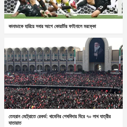
কানাডাকে হারিয়ে সবার আগে কোয়ার্টার ফাইনালে মরক্কো
তেহরান মেট্রোতে রেকর্ড: খামেনির শেষবিদায় ঘিরে ৭০ লাখ যাত্রীর
যাতায়াত