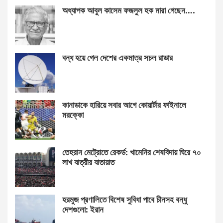
অধ্যাপক আবুল কাসেম ফজলুল হক মারা গেছেন….
বন্ধ হয়ে গেল দেশের একমাত্র সচল রাডার
কানাডাকে হারিয়ে সবার আগে কোয়ার্টার ফাইনালে
মরক্কো
তেহরান মেট্রোতে রেকর্ড: খামেনির শেষবিদায় ঘিরে ৭০
লাখ যাত্রীর যাতায়াত
হরমুজ প্রণালিতে বিশেষ সুবিধা পাবে চীনসহ বন্ধু
দেশগুলো: ইরান