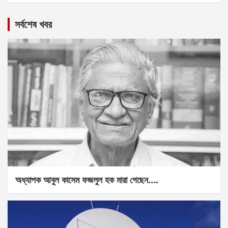
সর্বশেষ খবর
অধ্যাপক আবুল কাসেম ফজলুল হক মারা গেছেন….