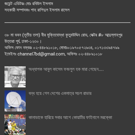
জয়েন্ট এডিটরঃ মোঃ রবিউল ইসলাম
সহকারী সম্পাদকঃ শাহ রাশিদুল ইসলাম রাসেল
৩৮ মা ভবন (তৃতীয় তলা) বীর মুক্তিযোদ্ধা কুতুবউদ্দিন রোড, সেক্টর #৮ আব্দুল্লাহপুর
উত্তরা পূর্ব, ঢাকা-১২৩০।
অফিস ফোন নম্বরঃ ০২-৪৪৮৯১০১৮, মোবাঃ০১৯৭০৫৭২৯৩৪, ০১৭১৩৩৯৪৭৯৯
ইমেইলঃ channel7bd@gmail.com, অফিসঃ ০২-৪৪৮৯১০১৮
অধ্যাপক আবুল কাসেম ফজলুল হক মারা গেছেন….
বন্ধ হয়ে গেল দেশের একমাত্র সচল রাডার
কানাডাকে হারিয়ে সবার আগে কোয়ার্টার ফাইনালে মরক্কো