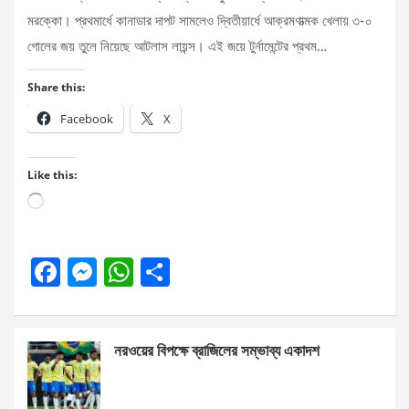
মরক্কো। প্রথমার্ধে কানাডার দাপট সামলেও দ্বিতীয়ার্ধে আক্রমণাত্মক খেলায় ৩-০
গোলের জয় তুলে নিয়েছে আটলাস লায়ন্স। এই জয়ে টুর্নামেন্টের প্রথম…
Share this:
Facebook
X
Like this:
Loading…
F
M
W
S
a
es
h
h
ce
se
at
ar
নরওয়ের বিপক্ষে ব্রাজিলের সম্ভাব্য একাদশ
b
n
s
e
o
g
A