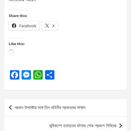
Share this:
Facebook
X
Like this:
Loading…
F
M
W
S
a
es
h
h
ce
se
at
ar
b
n
s
e
Post
প্রধান উপদেষ্টার সঙ্গে তিন বাহিনীর প্রধানদের সাক্ষাৎ
o
g
A
navigation
o
er
p
ভূমিকম্পে হতাহতের ঘটনায় শোক প্রকাশ শিবিরের