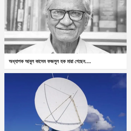
অধ্যাপক আবুল কাসেম ফজলুল হক মারা গেছেন….