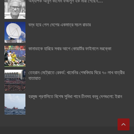
অধ্যাপক আবুল কাসেম ফজলুল হক মারা গেছেন….
বন্ধ হয়ে গেল দেশের একমাত্র সচল রাডার
কানাডাকে হারিয়ে সবার আগে কোয়ার্টার ফাইনালে মরক্কো
তেহরান মেট্রোতে রেকর্ড: খামেনির শেষবিদায় ঘিরে ৭০ লাখ যাত্রীর
যাতায়াত
হরমুজ প্রণালিতে বিশেষ সুবিধা পাবে চীনসহ বন্ধু দেশগুলো: ইরান