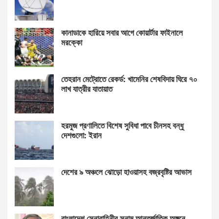
কানাডাকে হারিয়ে সবার আগে কোয়ার্টার ফাইনালে
মরক্কো
তেহরান মেট্রোতে রেকর্ড: খামেনির শেষবিদায় ঘিরে ৭০
লাখ যাত্রীর যাতায়াত
হরমুজ প্রণালিতে বিশেষ সুবিধা পাবে চীনসহ বন্ধু
দেশগুলো: ইরান
দেশের ৯ অঞ্চলে ঝোড়ো হাওয়াসহ বজ্রবৃষ্টির আভাস
বাংলাদেশ সেনাবাহিনীর সুনাম আন্তর্জাতিক অঙ্গনে