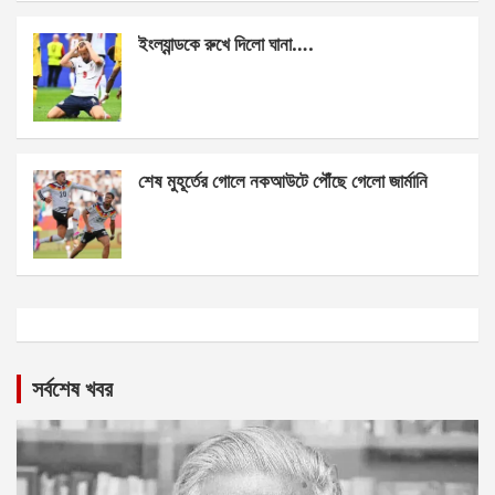
ইংল্যান্ডকে রুখে দিলো ঘানা….
শেষ মুহূর্তের গোলে নকআউটে পৌঁছে গেলো জার্মানি
সর্বশেষ খবর