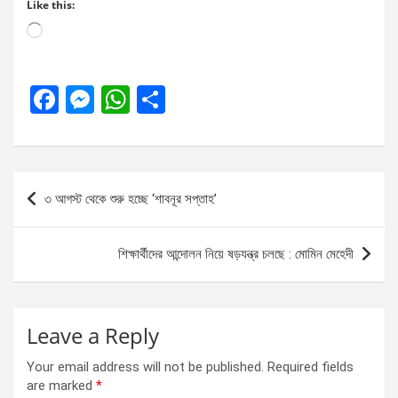
Like this:
Loading…
F
M
W
S
a
es
h
h
ce
se
at
ar
b
n
s
e
Post
৩ আগস্ট থেকে শুরু হচ্ছে ‘শাবনূর সপ্তাহ’
o
g
A
navigation
o
er
p
শিক্ষার্থীদের আন্দোলন নিয়ে ষড়যন্ত্র চলছে : মোমিন মেহেদী
k
p
Leave a Reply
Your email address will not be published.
Required fields
are marked
*