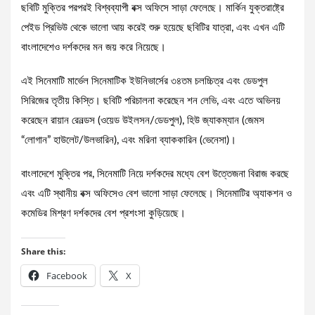
ছবিটি মুক্তির পরপরই বিশ্বব্যাপী বক্স অফিসে সাড়া ফেলেছে। মার্কিন যুক্তরাষ্ট্রে
পেইড প্রিভিউ থেকে ভালো আয় করেই শুরু হয়েছে ছবিটির যাত্রা, এবং এখন এটি
বাংলাদেশেও দর্শকদের মন জয় করে নিয়েছে।
এই সিনেমাটি মার্ভেল সিনেমাটিক ইউনিভার্সের ৩৪তম চলচ্চিত্র এবং ডেডপুল
সিরিজের তৃতীয় কিস্তি। ছবিটি পরিচালনা করেছেন শন লেভি, এবং এতে অভিনয়
করেছেন রায়ান রেনল্ডস (ওয়েড উইলসন/ডেডপুল), হিউ জ্যাকম্যান (জেমস
“লোগান” হাউলেট/উলভারিন), এবং মরিনা ব্যাককারিন (ভেনেসা)।
বাংলাদেশে মুক্তির পর, সিনেমাটি নিয়ে দর্শকদের মধ্যে বেশ উত্তেজনা বিরাজ করছে
এবং এটি স্থানীয় বক্স অফিসেও বেশ ভালো সাড়া ফেলেছে। সিনেমাটির অ্যাকশন ও
কমেডির মিশ্রণ দর্শকদের বেশ প্রশংসা কুড়িয়েছে।
Share this:
Facebook
X