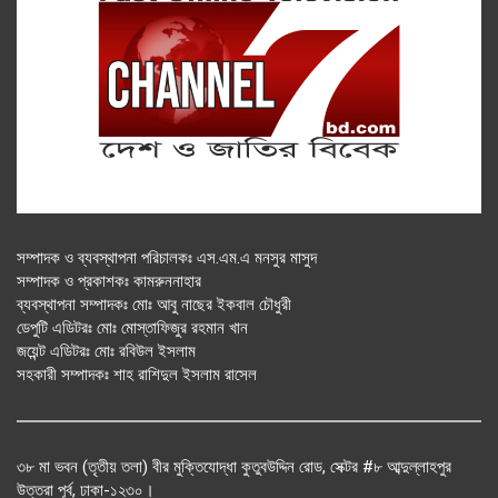
সম্পাদক ও ব্যবস্থাপনা পরিচালকঃ এস.এম.এ মনসুর মাসুদ
সম্পাদক ও প্রকাশকঃ কামরুননাহার
ব্যবস্থাপনা সম্পাদকঃ মোঃ আবু নাছের ইকবাল চৌধুরী
ডেপুটি এডিটরঃ মোঃ মোস্তাফিজুর রহমান খান
জয়েন্ট এডিটরঃ মোঃ রবিউল ইসলাম
সহকারী সম্পাদকঃ শাহ রাশিদুল ইসলাম রাসেল
৩৮ মা ভবন (তৃতীয় তলা) বীর মুক্তিযোদ্ধা কুতুবউদ্দিন রোড, সেক্টর #৮ আব্দুল্লাহপুর
উত্তরা পূর্ব, ঢাকা-১২৩০।