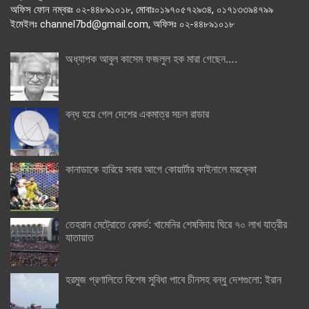
অফিস ফোন নম্বরঃ ০২-৪৪৮৯১০১৮, মোবাঃ০১৯৭০৫৭২৯৩৪, ০১৭১৩৩৯৪৭৯৯
ইমেইলঃ channel7bd@gmail.com, অফিসঃ ০২-৪৪৮৯১০১৮
অধ্যাপক আবুল কাসেম ফজলুল হক মারা গেছেন….
বন্ধ হয়ে গেল দেশের একমাত্র সচল রাডার
কানাডাকে হারিয়ে সবার আগে কোয়ার্টার ফাইনালে মরক্কো
তেহরান মেট্রোতে রেকর্ড: খামেনির শেষবিদায় ঘিরে ৭০ লাখ যাত্রীর
যাতায়াত
হরমুজ প্রণালিতে বিশেষ সুবিধা পাবে চীনসহ বন্ধু দেশগুলো: ইরান