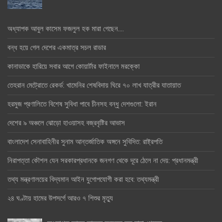
অধ্যাপক আবুল কাসেম ফজলুল হক মারা গেছেন….
বন্ধ হয়ে গেল দেশের একমাত্র সচল রাডার
কানাডাকে হারিয়ে সবার আগে কোয়ার্টার ফাইনালে মরক্কো
তেহরান মেট্রোতে রেকর্ড: খামেনির শেষবিদায় ঘিরে ৭০ লাখ যাত্রীর যাতায়াত
হরমুজ প্রণালিতে বিশেষ সুবিধা পাবে চীনসহ বন্ধু দেশগুলো: ইরান
দেশের ৯ অঞ্চলে ঝোড়ো হাওয়াসহ বজ্রবৃষ্টির আভাস
বাংলাদেশ সেনাবাহিনীর সুনাম আন্তর্জাতিক অঙ্গনে সুবিদিত: রাষ্ট্রপতি
নিরাপত্তা কৌশল যেন সরকারপ্রধানকে জনগণ থেকে দূরে ঠেলে না দেয়: প্রধানমন্ত্রী
তথ্য মন্ত্রণালয়ের বিদ্যমান আইন যুগোপযোগী করা হবে: তথ্যমন্ত্রী
২৪ ঘণ্টায় হামের উপসর্গে আরও ৭ শিশুর মৃত্যু