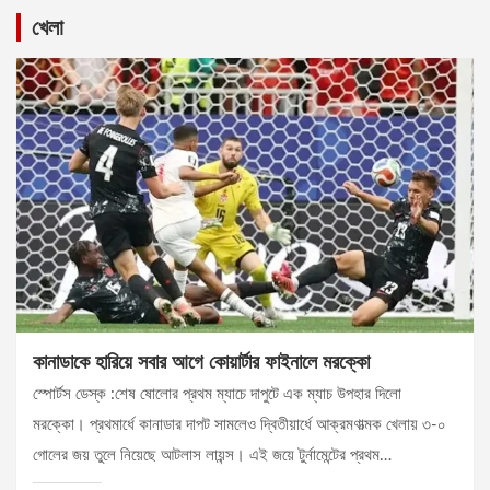
খেলা
কানাডাকে হারিয়ে সবার আগে কোয়ার্টার ফাইনালে মরক্কো
স্পোর্টস ডেস্ক :শেষ ষোলোর প্রথম ম্যাচে দাপুটে এক ম্যাচ উপহার দিলো
মরক্কো। প্রথমার্ধে কানাডার দাপট সামলেও দ্বিতীয়ার্ধে আক্রমণাত্মক খেলায় ৩-০
গোলের জয় তুলে নিয়েছে আটলাস লায়ন্স। এই জয়ে টুর্নামেন্টের প্রথম…