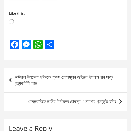
Like this:
Loading…
F
M
W
S
a
es
h
h
ce
se
at
ar
b
n
s
e
Post
আটপাড়া উপজেলা পরিষদের প্রথম চেয়ারম্যান জহিরুল ইসলাম খান মাজুর
o
g
A
navigation
মৃত্যুবার্ষিকী আজ
o
er
p
k
p
ফেব্রুয়ারিতে জাতীয় নির্বাচনের রোডম্যাপ ঘোষণার প্রস্তুতি ইসির
Leave a Reply