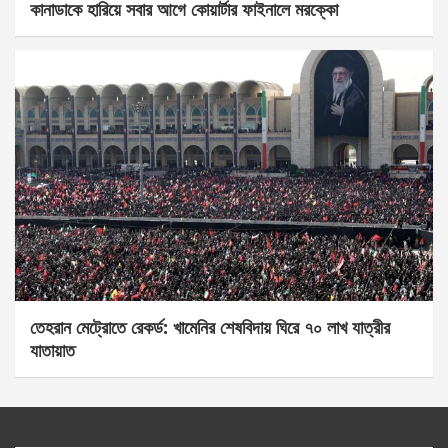
কানাডাকে হারিয়ে সবার আগে কোয়ার্টার ফাইনালে মরক্কো
তেহরান মেট্রোতে রেকর্ড: খামেনির শেষবিদায় ঘিরে ৭০ লাখ যাত্রীর
যাতায়াত