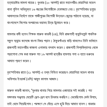
হত্যাচেষ্টার মামলা দায়ের। বুধবার (২০ আগস্ট) রাতে মহানগরীর বোয়ালিয়া মডেল
থানা পুলিশ অভিযুক্ত ১৬ বছরের কিশোরীকে হেফাজতে নেয়। বৃহস্পতিবার দুপুরে
আদালতের নির্দেশে তাকে গাজীপুরের কিশোরী উন্নয়ন কেন্দ্রে পাঠানো হয়েছে, যা
বাংলাদেশে কিশোর অপরাধের ভয়াবহ চিত্র উন্মোচন করে।
মামলার বাদী হলেন শিক্ষক মারুফ কারখী (৩৪), যিনি রাজশাহী ক্যান্টনমেন্ট পাবলিক
স্কুল অ্যান্ড কলেজে বাংলা বিষয় পড়ান। ঠাকুরগাঁওয়ে বাড়ি থাকলেও তিনি বর্তমানে
রাজশাহী মহানগরীর কাজলা এলাকায় বসবাস করেন। রাজশাহী বিশ্ববিদ্যালয় থেকে
পড়াশোনা শেষ করা মারুফ গত ১৯ আগস্ট ছাত্রীর হামলায় গলা ও হাতে গুরুতর
আঘাত গ্রহণ করেন।
বৃহস্পতিবার রাতে (২১ আগস্ট) এ তথ্য নিশ্চিত করেছেন বোয়ালিয়া মডেল থানার
অফিসার ইনচার্জ (ওসি) আবুল কালাম আজাদ।
মারুফ কারখী জানান, “বুধবার থানায় গিয়ে মামলার এজাহারে সই করেছি। গত
মঙ্গলবার সন্ধ্যায় মেয়েটি হেল্প-হেল্প বলে চিৎকার করছিল। ভেবেছিলাম কেউ বিপদে,
তাই থেমে গিয়েছিলাম। পরক্ষণে সে দৌড়ে এসে ছুরি দিয়ে আঘাত হানল। বারবার