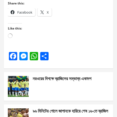
Share this:
Facebook
X
Like this:
Loading…
F
M
W
S
a
es
h
h
ce
se
at
ar
নরওয়ের বিপক্ষে ব্রাজিলের সম্ভাব্য একাদশ
b
n
s
e
o
g
A
o
er
p
k
p
৯৬ মিনিটের গোলে জাপানকে হারিয়ে শেষ ১৬-তে ব্রাজিল