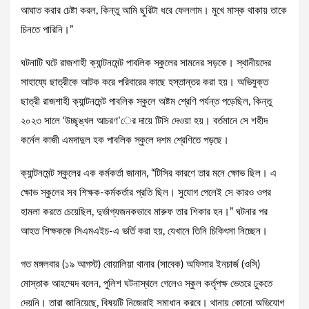
আঘাত করার চেষ্টা করল, কিন্তু আমি ছুরিটা ধরে ফেললাম। মুখে মাস্ক থাকায় তাকে
চিনতে পারিনি।”
ঘটনাটি ঘটে রাজশাহী ক্যান্টনমেন্ট পাবলিক স্কুলের সামনের সড়কে। স্থানীয়দের
সাহায্যে ছাত্রীকে আটক করে পরিবারের কাছে হস্তান্তর করা হয়। অভিযুক্ত
ছাত্রী রাজশাহী ক্যান্টনমেন্ট পাবলিক স্কুলে অষ্টম শ্রেণি পর্যন্ত পড়েছিল, কিন্তু
২০২৩ সালে ‘উচ্ছৃঙ্খল আচরণ’ের দায়ে টিসি দেওয়া হয়। বর্তমানে সে শহীদ
কর্নেল কাজী এমদাদুল হক পাবলিক স্কুলে দশম শ্রেণিতে পড়ছে।
ক্যান্টনমেন্ট স্কুলের এক কর্মকর্তা জানান, “টিসির কারণে তার মনে ক্ষোভ ছিল। এ
ক্ষোভ স্কুলের সব শিক্ষক-কর্মকর্তার প্রতি ছিল। সুযোগ পেলেই সে কারও ওপর
হামলা করতে চেয়েছিল, দুর্ভাগ্যজনকভাবে মারুফ তার শিকার হন।” ঘটনার পর
আহত শিক্ষককে সিএমএইচ-এ ভর্তি করা হয়, যেখানে তিনি চিকিৎসা নিচ্ছেন।
গত মঙ্গলবার (১৯ আগস্ট) বোয়ালিয়া থানার (সাবেক) অফিসার ইনচার্জ (ওসি)
মোস্তাক আহম্মেদ বলেন, পুলিশ ঘটনাস্থলে গেলেও স্কুল কর্তৃপক্ষ ভেতরে ঢুকতে
দেয়নি। তারা জানিয়েছে, বিষয়টি নিজেরাই সমাধান করবে। থানায় কোনো অভিযোগ