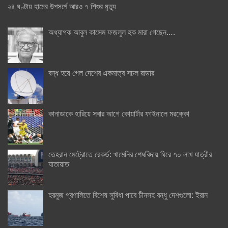
২৪ ঘণ্টায় হামের উপসর্গে আরও ৭ শিশুর মৃত্যু
অধ্যাপক আবুল কাসেম ফজলুল হক মারা গেছেন….
বন্ধ হয়ে গেল দেশের একমাত্র সচল রাডার
কানাডাকে হারিয়ে সবার আগে কোয়ার্টার ফাইনালে মরক্কো
তেহরান মেট্রোতে রেকর্ড: খামেনির শেষবিদায় ঘিরে ৭০ লাখ যাত্রীর
যাতায়াত
হরমুজ প্রণালিতে বিশেষ সুবিধা পাবে চীনসহ বন্ধু দেশগুলো: ইরান