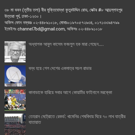
৩৮ মা ভবন (তৃতীয় তলা) বীর মুক্তিযোদ্ধা কুতুবউদ্দিন রোড, সেক্টর #৮ আব্দুল্লাহপুর
উত্তরা পূর্ব, ঢাকা-১২৩০।
অফিস ফোন নম্বরঃ ০২-৪৪৮৯১০১৮, মোবাঃ০১৯৭০৫৭২৯৩৪, ০১৭১৩৩৯৪৭৯৯
ইমেইলঃ channel7bd@gmail.com, অফিসঃ ০২-৪৪৮৯১০১৮
অধ্যাপক আবুল কাসেম ফজলুল হক মারা গেছেন….
বন্ধ হয়ে গেল দেশের একমাত্র সচল রাডার
কানাডাকে হারিয়ে সবার আগে কোয়ার্টার ফাইনালে মরক্কো
তেহরান মেট্রোতে রেকর্ড: খামেনির শেষবিদায় ঘিরে ৭০ লাখ যাত্রীর
যাতায়াত