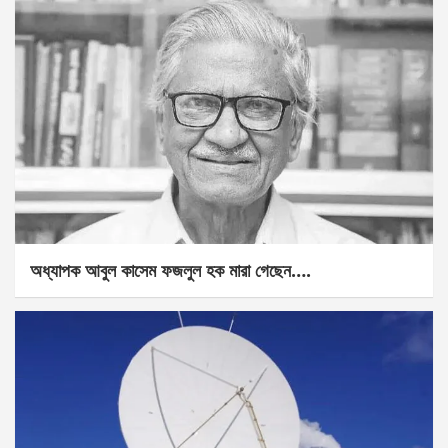
অধ্যাপক আবুল কাসেম ফজলুল হক মারা গেছেন….