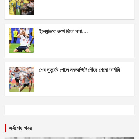
ইংল্যান্ডকে রুখে দিলো ঘানা….
শেষ মুহূর্তের গোলে নকআউটে পৌঁছে গেলো জার্মানি
সর্বশেষ খবর