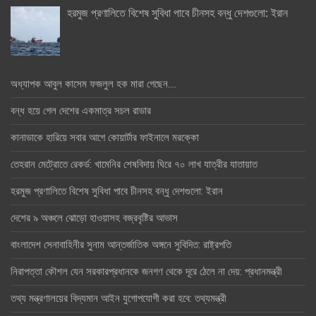
হরমুজ প্রণালিতে বিশেষ সুবিধা পাবে চীনসহ বন্ধু দেশগুলো: ইরান
অধ্যাপক আবুল কাসেম ফজলুল হক মারা গেছেন….
বন্ধ হয়ে গেল দেশের একমাত্র সচল রাডার
কানাডাকে হারিয়ে সবার আগে কোয়ার্টার ফাইনালে মরক্কো
তেহরান মেট্রোতে রেকর্ড: খামেনির শেষবিদায় ঘিরে ৭০ লাখ যাত্রীর যাতায়াত
হরমুজ প্রণালিতে বিশেষ সুবিধা পাবে চীনসহ বন্ধু দেশগুলো: ইরান
দেশের ৯ অঞ্চলে ঝোড়ো হাওয়াসহ বজ্রবৃষ্টির আভাস
বাংলাদেশ সেনাবাহিনীর সুনাম আন্তর্জাতিক অঙ্গনে সুবিদিত: রাষ্ট্রপতি
নিরাপত্তা কৌশল যেন সরকারপ্রধানকে জনগণ থেকে দূরে ঠেলে না দেয়: প্রধানমন্ত্রী
তথ্য মন্ত্রণালয়ের বিদ্যমান আইন যুগোপযোগী করা হবে: তথ্যমন্ত্রী