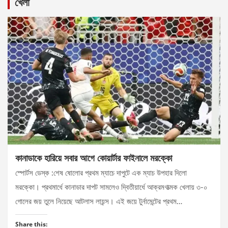
খেলা
কানাডাকে হারিয়ে সবার আগে কোয়ার্টার ফাইনালে মরক্কো
স্পোর্টস ডেস্ক :শেষ ষোলোর প্রথম ম্যাচে দাপুটে এক ম্যাচ উপহার দিলো
মরক্কো। প্রথমার্ধে কানাডার দাপট সামলেও দ্বিতীয়ার্ধে আক্রমণাত্মক খেলায় ৩-০
গোলের জয় তুলে নিয়েছে আটলাস লায়ন্স। এই জয়ে টুর্নামেন্টের প্রথম…
Share this: