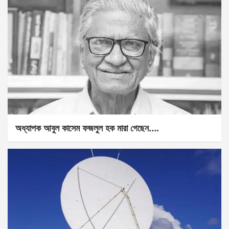
অধ্যাপক আবুল কাসেম ফজলুল হক মারা গেছেন….