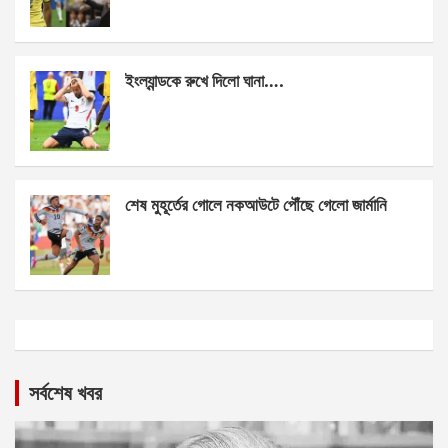
ইংল্যান্ডকে রুখে দিলো ঘানা….
শেষ মুহূর্তের গোলে নকআউটে পৌঁছে গেলো জার্মানি
সর্বশেষ খবর