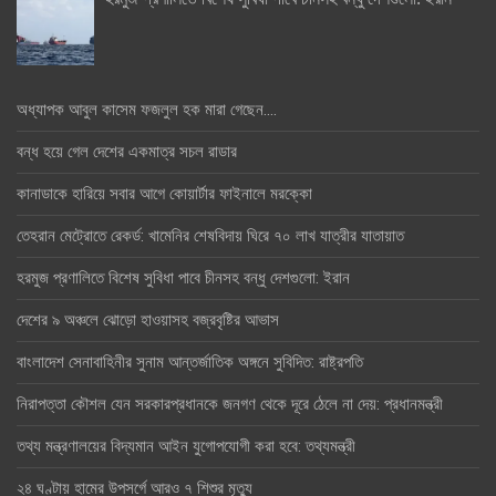
অধ্যাপক আবুল কাসেম ফজলুল হক মারা গেছেন….
বন্ধ হয়ে গেল দেশের একমাত্র সচল রাডার
কানাডাকে হারিয়ে সবার আগে কোয়ার্টার ফাইনালে মরক্কো
তেহরান মেট্রোতে রেকর্ড: খামেনির শেষবিদায় ঘিরে ৭০ লাখ যাত্রীর যাতায়াত
হরমুজ প্রণালিতে বিশেষ সুবিধা পাবে চীনসহ বন্ধু দেশগুলো: ইরান
দেশের ৯ অঞ্চলে ঝোড়ো হাওয়াসহ বজ্রবৃষ্টির আভাস
বাংলাদেশ সেনাবাহিনীর সুনাম আন্তর্জাতিক অঙ্গনে সুবিদিত: রাষ্ট্রপতি
নিরাপত্তা কৌশল যেন সরকারপ্রধানকে জনগণ থেকে দূরে ঠেলে না দেয়: প্রধানমন্ত্রী
তথ্য মন্ত্রণালয়ের বিদ্যমান আইন যুগোপযোগী করা হবে: তথ্যমন্ত্রী
২৪ ঘণ্টায় হামের উপসর্গে আরও ৭ শিশুর মৃত্যু