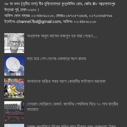
৩৮ মা ভবন (তৃতীয় তলা) বীর মুক্তিযোদ্ধা কুতুবউদ্দিন রোড, সেক্টর #৮ আব্দুল্লাহপুর
উত্তরা পূর্ব, ঢাকা-১২৩০।
অফিস ফোন নম্বরঃ ০২-৪৪৮৯১০১৮, মোবাঃ০১৯৭০৫৭২৯৩৪, ০১৭১৩৩৯৪৭৯৯
ইমেইলঃ channel7bd@gmail.com, অফিসঃ ০২-৪৪৮৯১০১৮
অধ্যাপক আবুল কাসেম ফজলুল হক মারা গেছেন….
বন্ধ হয়ে গেল দেশের একমাত্র সচল রাডার
কানাডাকে হারিয়ে সবার আগে কোয়ার্টার ফাইনালে মরক্কো
তেহরান মেট্রোতে রেকর্ড: খামেনির শেষবিদায় ঘিরে ৭০ লাখ যাত্রীর
যাতায়াত
হরমুজ প্রণালিতে বিশেষ সুবিধা পাবে চীনসহ বন্ধু দেশগুলো: ইরান