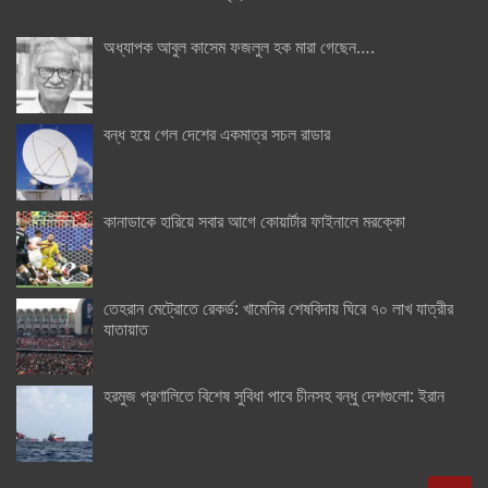
অধ্যাপক আবুল কাসেম ফজলুল হক মারা গেছেন….
বন্ধ হয়ে গেল দেশের একমাত্র সচল রাডার
কানাডাকে হারিয়ে সবার আগে কোয়ার্টার ফাইনালে মরক্কো
তেহরান মেট্রোতে রেকর্ড: খামেনির শেষবিদায় ঘিরে ৭০ লাখ যাত্রীর
যাতায়াত
হরমুজ প্রণালিতে বিশেষ সুবিধা পাবে চীনসহ বন্ধু দেশগুলো: ইরান