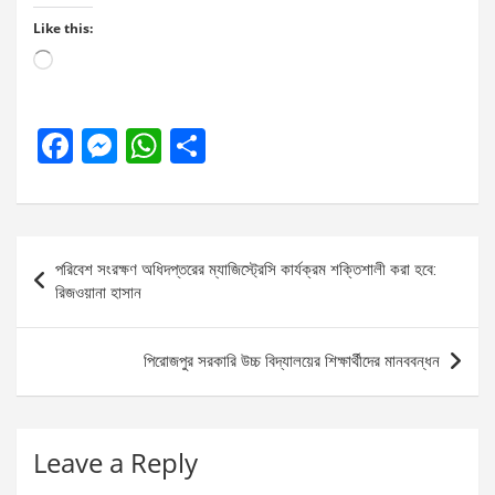
Like this:
Loading…
F
M
W
S
a
es
h
h
ce
se
at
ar
b
n
s
e
Post
পরিবেশ সংরক্ষণ অধিদপ্তরের ম্যাজিস্ট্রেসি কার্যক্রম শক্তিশালী করা হবে:
o
g
A
navigation
রিজওয়ানা হাসান
o
er
p
k
p
পিরোজপুর সরকারি উচ্চ বিদ্যালয়ের শিক্ষার্থীদের মানববন্ধন
Leave a Reply