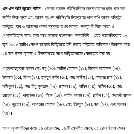
এম এস আই জুয়েল পাঠান :
দেশের চলমান পরিস্থিতিতে জনসাধারণের জান-মাল সহ
সার্বিক নিরাপত্তা এবং আইন-শৃংখলা পরিস্থিতি নিয়ন্ত্রণের পাশাপাশি আইন-বহির্ভূত
কর্মকান্ড রোধ ও আইনের শাসন সমুন্নত রাখার লক্ষ্যে দেশব্যাপী নিরপেক্ষতা ও
পেশাদারিত্বের সাথে কাজ করে আসছে বাংলাদেশ সেনাবাহিনী। এরই ধারাবাহিকতায় ১৭
জুন ২০২৫ তারিখ গোপন তথ্যের ভিত্তিতে টঙ্গী মাজার বস্তিতে অভিযান পরিচালনা করে
২৪ জন মাদক ব্যবসা ও ছিনতাইয়ের সাথে জড়িতদেরকে গ্রেফতার করা হয়।
গ্রেফতারকৃতরা হলেন মোঃ বাবু (২৩), আমির হোসেন (২৯), জিসান আহম্মেদ (২৫),
উসমান (৩৩), রিপন (২৭), হুমায়ুন কবির (৩১), মোঃ শামীম (২৫), সোহের রানা (২৯),
শফিকুল (২৩), মোঃ টিপু সুলতান (২৬), রাসেল (২৯), শাহিন (২৪), হাসিব (৩১), মোঃ
তারেক (২৫), পারভেজ (৩২), নিলয় (৩৫), শাহীন আলম (২৭), রাকিব (২২), মেহেদী হাসান
(২৫), জুয়েল (২৯), আকতার হোসেন (২৮), মোঃ ইউসুফ (২৫), জয় (২৭), এবং স্বপন
(২৪)।
মাদক ব্যবসায়ীদের কাছে ১৬ বোতল মদ, ০৬ টি মোবাইল ফোন, ০৫ রোল ইয়াবা সেবন