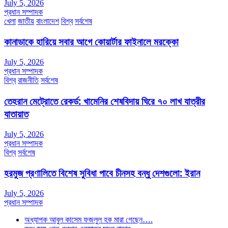
July 5, 2026
প্রধান সম্পাদক
খেলা
জাতীয়
বাংলাদেশ
বিশ্ব
সর্বশেষ
কানাডাকে হারিয়ে সবার আগে কোয়ার্টার ফাইনালে মরক্কো
July 5, 2026
প্রধান সম্পাদক
বিশ্ব
রাজনীতি
সর্বশেষ
তেহরান মেট্রোতে রেকর্ড: খামেনির শেষবিদায় ঘিরে ৭০ লাখ যাত্রীর
যাতায়াত
July 5, 2026
প্রধান সম্পাদক
বিশ্ব
সর্বশেষ
হরমুজ প্রণালিতে বিশেষ সুবিধা পাবে চীনসহ বন্ধু দেশগুলো: ইরান
July 5, 2026
প্রধান সম্পাদক
অধ্যাপক আবুল কাসেম ফজলুল হক মারা গেছেন….