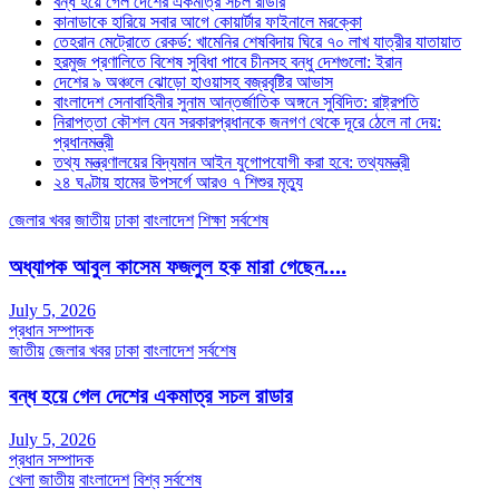
বন্ধ হয়ে গেল দেশের একমাত্র সচল রাডার
কানাডাকে হারিয়ে সবার আগে কোয়ার্টার ফাইনালে মরক্কো
তেহরান মেট্রোতে রেকর্ড: খামেনির শেষবিদায় ঘিরে ৭০ লাখ যাত্রীর যাতায়াত
হরমুজ প্রণালিতে বিশেষ সুবিধা পাবে চীনসহ বন্ধু দেশগুলো: ইরান
দেশের ৯ অঞ্চলে ঝোড়ো হাওয়াসহ বজ্রবৃষ্টির আভাস
বাংলাদেশ সেনাবাহিনীর সুনাম আন্তর্জাতিক অঙ্গনে সুবিদিত: রাষ্ট্রপতি
নিরাপত্তা কৌশল যেন সরকারপ্রধানকে জনগণ থেকে দূরে ঠেলে না দেয়:
প্রধানমন্ত্রী
তথ্য মন্ত্রণালয়ের বিদ্যমান আইন যুগোপযোগী করা হবে: তথ্যমন্ত্রী
২৪ ঘণ্টায় হামের উপসর্গে আরও ৭ শিশুর মৃত্যু
জেলার খবর
জাতীয়
ঢাকা
বাংলাদেশ
শিক্ষা
সর্বশেষ
অধ্যাপক আবুল কাসেম ফজলুল হক মারা গেছেন….
July 5, 2026
প্রধান সম্পাদক
জাতীয়
জেলার খবর
ঢাকা
বাংলাদেশ
সর্বশেষ
বন্ধ হয়ে গেল দেশের একমাত্র সচল রাডার
July 5, 2026
প্রধান সম্পাদক
খেলা
জাতীয়
বাংলাদেশ
বিশ্ব
সর্বশেষ