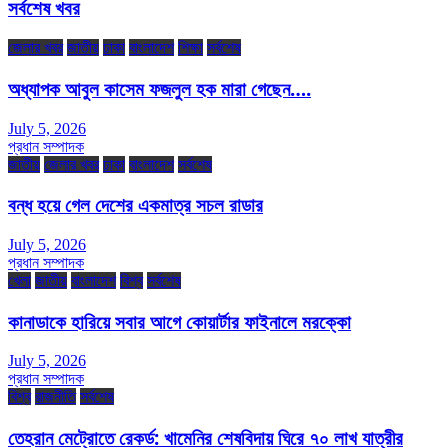
সর্বশেষ খবর
জেলার খবর
জাতীয়
ঢাকা
বাংলাদেশ
শিক্ষা
সর্বশেষ
অধ্যাপক আবুল কাসেম ফজলুল হক মারা গেছেন….
July 5, 2026
প্রধান সম্পাদক
জাতীয়
জেলার খবর
ঢাকা
বাংলাদেশ
সর্বশেষ
বন্ধ হয়ে গেল দেশের একমাত্র সচল রাডার
July 5, 2026
প্রধান সম্পাদক
খেলা
জাতীয়
বাংলাদেশ
বিশ্ব
সর্বশেষ
কানাডাকে হারিয়ে সবার আগে কোয়ার্টার ফাইনালে মরক্কো
July 5, 2026
প্রধান সম্পাদক
বিশ্ব
রাজনীতি
সর্বশেষ
তেহরান মেট্রোতে রেকর্ড: খামেনির শেষবিদায় ঘিরে ৭০ লাখ যাত্রীর