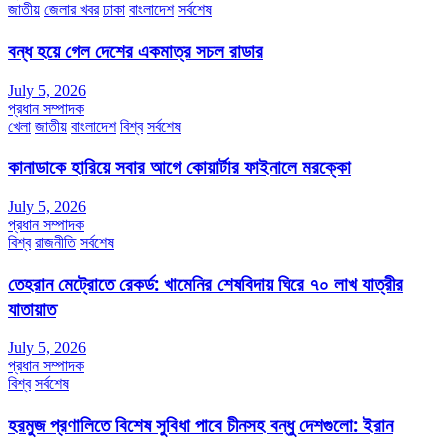
জাতীয়
জেলার খবর
ঢাকা
বাংলাদেশ
সর্বশেষ
বন্ধ হয়ে গেল দেশের একমাত্র সচল রাডার
July 5, 2026
প্রধান সম্পাদক
খেলা
জাতীয়
বাংলাদেশ
বিশ্ব
সর্বশেষ
কানাডাকে হারিয়ে সবার আগে কোয়ার্টার ফাইনালে মরক্কো
July 5, 2026
প্রধান সম্পাদক
বিশ্ব
রাজনীতি
সর্বশেষ
তেহরান মেট্রোতে রেকর্ড: খামেনির শেষবিদায় ঘিরে ৭০ লাখ যাত্রীর
যাতায়াত
July 5, 2026
প্রধান সম্পাদক
বিশ্ব
সর্বশেষ
হরমুজ প্রণালিতে বিশেষ সুবিধা পাবে চীনসহ বন্ধু দেশগুলো: ইরান