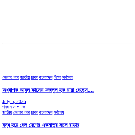
সম্পাদক ও ব্যবস্থাপনা পরিচালকঃ এস.এম.এ মনসুর মাসুদ
সম্পাদক ও প্রকাশকঃ কামরুননাহার
ব্যবস্থাপনা সম্পাদকঃ মোঃ আবু নাছের ইকবাল চৌধুরী
ডেপুটি এডিটরঃ মোঃ মোস্তাফিজুর রহমান খান
জয়েন্ট এডিটরঃ মোঃ রবিউল ইসলাম
সহকারী সম্পাদকঃ শাহ রাশিদুল ইসলাম রাসেল
৩৮ মা ভবন (তৃতীয় তলা) বীর মুক্তিযোদ্ধা কুতুবউদ্দিন রোড, সেক্টর #৮ আব্দুল্লাহপুর
উত্তরা পূর্ব, ঢাকা-১২৩০।
অফিস ফোন নম্বরঃ ০২-৪৪৮৯১০১৮, মোবাঃ০১৯৭০৫৭২৯৩৪, ০১৭১৩৩৯৪৭৯৯
ইমেইলঃ channel7bd@gmail.com, অফিসঃ ০২-৪৪৮৯১০১৮
জেলার খবর
জাতীয়
ঢাকা
বাংলাদেশ
শিক্ষা
সর্বশেষ
অধ্যাপক আবুল কাসেম ফজলুল হক মারা গেছেন….
July 5, 2026
প্রধান সম্পাদক
জাতীয়
জেলার খবর
ঢাকা
বাংলাদেশ
সর্বশেষ
বন্ধ হয়ে গেল দেশের একমাত্র সচল রাডার