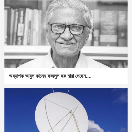
অধ্যাপক আবুল কাসেম ফজলুল হক মারা গেছেন….