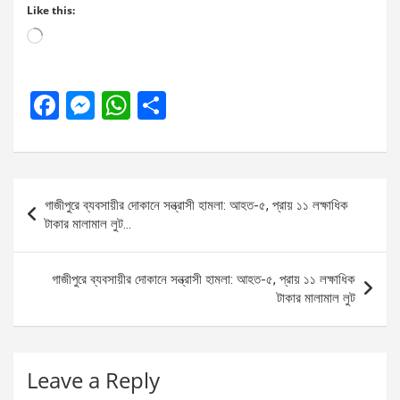
Like this:
Loading…
F
M
W
S
a
es
h
h
ce
se
at
ar
b
n
s
e
Post
গাজীপুরে ব্যবসায়ীর দোকানে সন্ত্রাসী হামলা: আহত-৫, প্রায় ১১ লক্ষাধিক
o
g
A
navigation
টাকার মালামাল লুট…
o
er
p
k
p
গাজীপুরে ব্যবসায়ীর দোকানে সন্ত্রাসী হামলা: আহত-৫, প্রায় ১১ লক্ষাধিক
টাকার মালামাল লুট
Leave a Reply