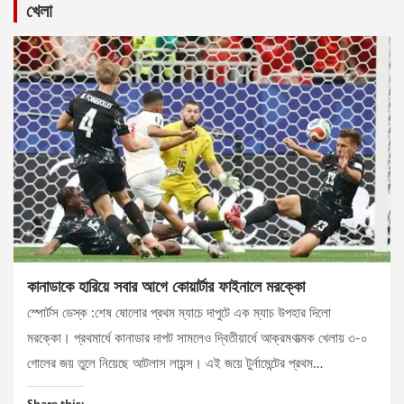
খেলা
কানাডাকে হারিয়ে সবার আগে কোয়ার্টার ফাইনালে মরক্কো
স্পোর্টস ডেস্ক :শেষ ষোলোর প্রথম ম্যাচে দাপুটে এক ম্যাচ উপহার দিলো
মরক্কো। প্রথমার্ধে কানাডার দাপট সামলেও দ্বিতীয়ার্ধে আক্রমণাত্মক খেলায় ৩-০
গোলের জয় তুলে নিয়েছে আটলাস লায়ন্স। এই জয়ে টুর্নামেন্টের প্রথম…
Share this: