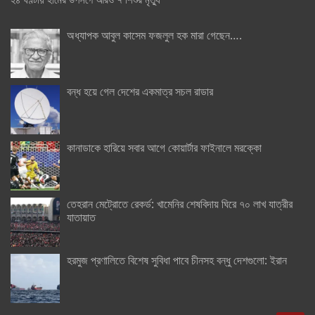
অধ্যাপক আবুল কাসেম ফজলুল হক মারা গেছেন….
বন্ধ হয়ে গেল দেশের একমাত্র সচল রাডার
কানাডাকে হারিয়ে সবার আগে কোয়ার্টার ফাইনালে মরক্কো
তেহরান মেট্রোতে রেকর্ড: খামেনির শেষবিদায় ঘিরে ৭০ লাখ যাত্রীর
যাতায়াত
হরমুজ প্রণালিতে বিশেষ সুবিধা পাবে চীনসহ বন্ধু দেশগুলো: ইরান