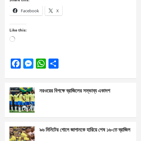
Facebook
X
Like this:
Loading…
F
M
W
S
a
es
h
h
ce
se
at
ar
নরওয়ের বিপক্ষে ব্রাজিলের সম্ভাব্য একাদশ
b
n
s
e
o
g
A
o
er
p
k
p
৯৬ মিনিটের গোলে জাপানকে হারিয়ে শেষ ১৬-তে ব্রাজিল