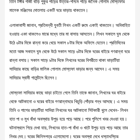
তিনি টঙ্গীর গাজী বাড়ি পুকুর পাড়ের উত্তর-পশ্চিম পাড়ে জনৈক গোলাম মোস্তফার
মালেক মঞ্জিলের দোতলায় একটি ঘরে ভাড়ায় থাকতেন।
এলাকাবাসী জানান, প্রতিবন্ধী যুবতী লিখন একটি রুমে একাই থাকতেন। অবিবাহিত
হওয়ায় একা থাকলেও মাঝে মধ্যে তার মা বাসায় আসতেন। লিখন সকালে ঘুম থেকে
উঠে ৬টার দিকে রান্না করে খেয়ে সকাল ৮টার দিকে অফিসে যেতেন। প্রতিদিনের
মতো আজ সকালে ঘুম থেকে উঠে সকাল সাড়ে ৬টার দিকে ঘরের বাইরে গণরান্না ঘরে
রান্না বসায়। সকাল সাড়ে ৯টার দিকে লিখনের ঘরের বিপরীতে থাকা ভাড়াটিয়া
সাদিয়ার কাছে বাড়ির মালিক গোলাম মোস্তফা ভাড়ার জন্য আসেন। এ সময়
সাদিয়ার স্বামী গার্মেন্টসে ছিলেন।
মোস্তফা সাদিয়ার কাছে ভাড়া চাইতে গেলে তিনি তাকে জানান, লিখনের ঘর বাইরে
থেকে আটকানো ও ঘরের বাইরে গণরান্নাঘরে খিচুড়ি পোঁড়ার গন্ধ আসছে। এ সময়
তিনি ও পাশের ভাড়াটিয়া সাদিয়া লিখনের ঘর আটকানো সিটকারী খুলে দেখেন- লিখন
হাত পা ও মুখ বাঁধা অবস্থায় উপুড় হয়ে পড়ে আছে। পরে পুলিশে খবর দেওয়া হয়।
ঘটনাস্থলে গিয়ে দেখা যায়, লিখনের হাত-পা বাঁধা ও খাটে উপুড় হয়ে পড়ে আছে তার
নিথর দেহ। ঘরের জিনিসপত্র এলোমেলো। ঘরের অবস্থা দেখে ধস্তাধস্তির