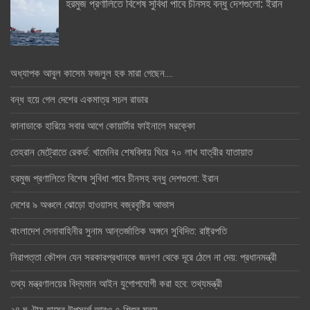
হরমুজ প্রণালিতে বিশেষ সুবিধা পাবে চীনসহ বন্ধু দেশগুলো: ইরান
অধ্যাপক আবুল কাসেম ফজলুল হক মারা গেছেন….
বন্ধ হয়ে গেল দেশের একমাত্র সচল রাডার
কানাডাকে হারিয়ে সবার আগে কোয়ার্টার ফাইনালে মরক্কো
তেহরান মেট্রোতে রেকর্ড: খামেনির শেষবিদায় ঘিরে ৭০ লাখ যাত্রীর যাতায়াত
হরমুজ প্রণালিতে বিশেষ সুবিধা পাবে চীনসহ বন্ধু দেশগুলো: ইরান
দেশের ৯ অঞ্চলে ঝোড়ো হাওয়াসহ বজ্রবৃষ্টির আভাস
বাংলাদেশ সেনাবাহিনীর সুনাম আন্তর্জাতিক অঙ্গনে সুবিদিত: রাষ্ট্রপতি
নিরাপত্তা কৌশল যেন সরকারপ্রধানকে জনগণ থেকে দূরে ঠেলে না দেয়: প্রধানমন্ত্রী
তথ্য মন্ত্রণালয়ের বিদ্যমান আইন যুগোপযোগী করা হবে: তথ্যমন্ত্রী
২৪ ঘণ্টায় হামের উপসর্গে আরও ৭ শিশুর মৃত্যু