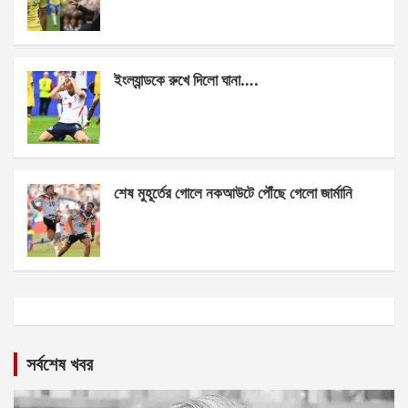
ইংল্যান্ডকে রুখে দিলো ঘানা….
শেষ মুহূর্তের গোলে নকআউটে পৌঁছে গেলো জার্মানি
সর্বশেষ খবর