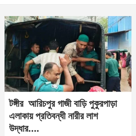
টঙ্গীর আরিচপুর গাজী বাড়ি পুকুরপাড়া
এলাকায় প্রতিবন্ধী নারীর লাশ
উদ্ধার….