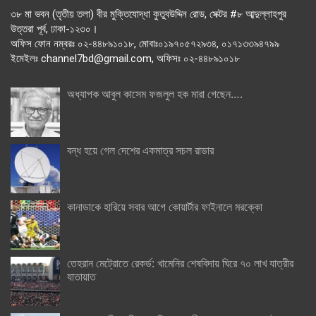
৩৮ মা ভবন (তৃতীয় তলা) বীর মুক্তিযোদ্ধা কুতুবউদ্দিন রোড, সেক্টর #৮ আব্দুল্লাহপুর
উত্তরা পূর্ব, ঢাকা-১২৩০।
অফিস ফোন নম্বরঃ ০২-৪৪৮৯১০১৮, মোবাঃ০১৯৭০৫৭২৯৩৪, ০১৭১৩৩৯৪৭৯৯
ইমেইলঃ channel7bd@gmail.com, অফিসঃ ০২-৪৪৮৯১০১৮
অধ্যাপক আবুল কাসেম ফজলুল হক মারা গেছেন….
বন্ধ হয়ে গেল দেশের একমাত্র সচল রাডার
কানাডাকে হারিয়ে সবার আগে কোয়ার্টার ফাইনালে মরক্কো
তেহরান মেট্রোতে রেকর্ড: খামেনির শেষবিদায় ঘিরে ৭০ লাখ যাত্রীর
যাতায়াত