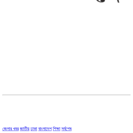
সম্পাদক ও ব্যবস্থাপনা পরিচালকঃ এস.এম.এ মনসুর মাসুদ
সম্পাদক ও প্রকাশকঃ কামরুননাহার
ব্যবস্থাপনা সম্পাদকঃ মোঃ আবু নাছের ইকবাল চৌধুরী
ডেপুটি এডিটরঃ মোঃ মোস্তাফিজুর রহমান খান
জয়েন্ট এডিটরঃ মোঃ রবিউল ইসলাম
সহকারী সম্পাদকঃ শাহ রাশিদুল ইসলাম রাসেল
৩৮ মা ভবন (তৃতীয় তলা) বীর মুক্তিযোদ্ধা কুতুবউদ্দিন রোড, সেক্টর #৮ আব্দুল্লাহপুর
উত্তরা পূর্ব, ঢাকা-১২৩০।
অফিস ফোন নম্বরঃ ০২-৪৪৮৯১০১৮, মোবাঃ০১৯৭০৫৭২৯৩৪, ০১৭১৩৩৯৪৭৯৯
ইমেইলঃ channel7bd@gmail.com, অফিসঃ ০২-৪৪৮৯১০১৮
জেলার খবর
জাতীয়
ঢাকা
বাংলাদেশ
শিক্ষা
সর্বশেষ