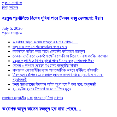
প্রধান সম্পাদক
বিশ্ব
সর্বশেষ
হরমুজ প্রণালিতে বিশেষ সুবিধা পাবে চীনসহ বন্ধু দেশগুলো: ইরান
July 5, 2026
প্রধান সম্পাদক
অধ্যাপক আবুল কাসেম ফজলুল হক মারা গেছেন….
বন্ধ হয়ে গেল দেশের একমাত্র সচল রাডার
কানাডাকে হারিয়ে সবার আগে কোয়ার্টার ফাইনালে মরক্কো
তেহরান মেট্রোতে রেকর্ড: খামেনির শেষবিদায় ঘিরে ৭০ লাখ যাত্রীর যাতায়াত
হরমুজ প্রণালিতে বিশেষ সুবিধা পাবে চীনসহ বন্ধু দেশগুলো: ইরান
দেশের ৯ অঞ্চলে ঝোড়ো হাওয়াসহ বজ্রবৃষ্টির আভাস
বাংলাদেশ সেনাবাহিনীর সুনাম আন্তর্জাতিক অঙ্গনে সুবিদিত: রাষ্ট্রপতি
নিরাপত্তা কৌশল যেন সরকারপ্রধানকে জনগণ থেকে দূরে ঠেলে না দেয়:
প্রধানমন্ত্রী
তথ্য মন্ত্রণালয়ের বিদ্যমান আইন যুগোপযোগী করা হবে: তথ্যমন্ত্রী
২৪ ঘণ্টায় হামের উপসর্গে আরও ৭ শিশুর মৃত্যু
জেলার খবর
জাতীয়
ঢাকা
বাংলাদেশ
শিক্ষা
সর্বশেষ
অধ্যাপক আবুল কাসেম ফজলুল হক মারা গেছেন….