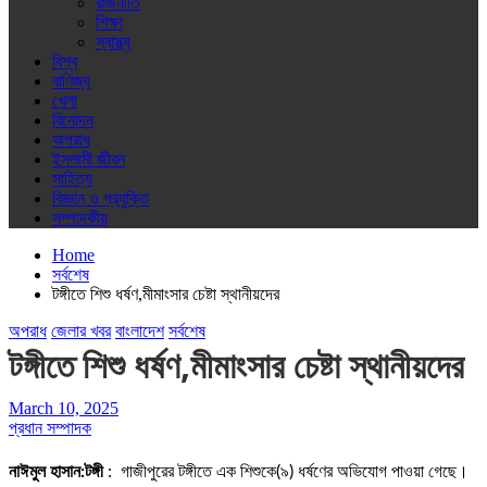
রাজনীতি
শিক্ষা
স্বাস্থ্য
বিশ্ব
বাণিজ্য
খেলা
বিনোদন
অপরাধ
ইসলামী জীবন
সাহিত্য
বিজ্ঞান ও প্রযুক্তি
সম্পাদকীয়
Home
সর্বশেষ
টঙ্গীতে শিশু ধর্ষণ,মীমাংসার চেষ্টা স্থানীয়দের
অপরাধ
জেলার খবর
বাংলাদেশ
সর্বশেষ
টঙ্গীতে শিশু ধর্ষণ,মীমাংসার চেষ্টা স্থানীয়দের
March 10, 2025
প্রধান সম্পাদক
নাঈমুল হাসান:টঙ্গী
:
গাজীপুরের টঙ্গীতে এক শিশুকে(৯) ধর্ষণের অভিযোগ পাওয়া গেছে।