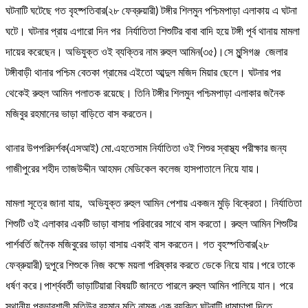
ঘটনাটি ঘটেছে গত বৃহষ্পতিবার(২৮ ফেব্রুয়ারী) টঙ্গীর শিলমুন পশ্চিমপাড়া এলাকায় এ ঘটনা
ঘটে। ঘটনার প্রায় এগারো দিন পর নির্যাতিতা শিশুটির বাবা বাদি হয়ে টঙ্গী পূর্ব থানায় মামলা
দায়ের করেছেন। অভিযুক্ত ওই ব্যক্তির নাম রুহুল আমিন(৩৫)।সে মুন্সিগঞ্জ জেলার
টঙ্গীবাড়ী থানার পশ্চিম বেতকা গ্রামের এইতো আব্দুল মজিদ মিয়ার ছেলে। ঘটনার পর
থেকেই রুহুল আমিন পলাতক রয়েছে। তিনি টঙ্গীর শিলমুন পশ্চিমপাড়া এলাকার জনৈক
মজিবুর রহমানের ভাড়া বাড়িতে বাস করতেন।
থানার উপপরিদর্শক(এসআই) মো.এহতেসাম নির্যাতিতা ওই শিশুর স্বাস্থ্য পরীক্ষার জন্য
গাজীপুরের শহীদ তাজউদ্দীন আহমদ মেডিকেল কলেজ হাসপাতালে নিয়ে যায়।
মামলা সূত্রে জানা যায়, অভিযুক্ত রুহুল আমিন পেশায় একজন মুড়ি বিক্রেতা। নির্যাতিতা
শিশুটি ওই এলাকার একটি ভাড়া বাসায় পরিবারের সাথে বাস করতো। রুহুল আমিন শিশুটির
পার্শবর্তি জনৈক মজিবুরের ভাড়া বাসায় একাই বাস করতেন। গত বৃহস্পতিবার(২৮
ফেব্রুয়ারী) দুপুরে শিশুকে নিজ কক্ষে ময়লা পরিষ্কার করতে ডেকে নিয়ে যায়।পরে তাকে
ধর্ষণ করে।পার্শ্ববর্তী ভাড়াটিয়ারা বিষয়টি জানতে পারলে রুহুল আমিন পালিয়ে যান। পরে
স্থানীয় প্রভাবশালী মতিউর রহমান মতি নামক এক ব্যক্তি ঘটনাটি ধামাচাপা দিতে