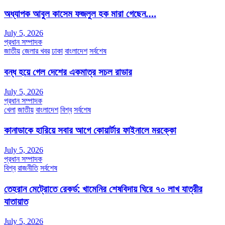
অধ্যাপক আবুল কাসেম ফজলুল হক মারা গেছেন….
July 5, 2026
প্রধান সম্পাদক
জাতীয়
জেলার খবর
ঢাকা
বাংলাদেশ
সর্বশেষ
বন্ধ হয়ে গেল দেশের একমাত্র সচল রাডার
July 5, 2026
প্রধান সম্পাদক
খেলা
জাতীয়
বাংলাদেশ
বিশ্ব
সর্বশেষ
কানাডাকে হারিয়ে সবার আগে কোয়ার্টার ফাইনালে মরক্কো
July 5, 2026
প্রধান সম্পাদক
বিশ্ব
রাজনীতি
সর্বশেষ
তেহরান মেট্রোতে রেকর্ড: খামেনির শেষবিদায় ঘিরে ৭০ লাখ যাত্রীর
যাতায়াত
July 5, 2026