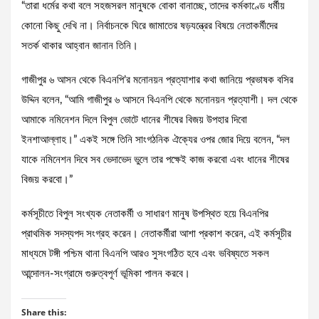
“তারা ধর্মের কথা বলে সহজসরল মানুষকে বোকা বানাচ্ছে, তাদের কর্মকাণ্ডে ধর্মীয়
কোনো কিছু দেখি না। নির্বাচনকে ঘিরে জামাতের ষড়যন্ত্রের বিষয়ে নেতাকর্মীদের
সতর্ক থাকার আহ্বান জানান তিনি।
​গাজীপুর ৬ আসন থেকে বিএনপি’র মনোনয়ন প্রত্যাশার কথা জানিয়ে প্রভাষক বসির
উদ্দিন বলেন, “আমি গাজীপুর ৬ আসনে বিএনপি থেকে মনোনয়ন প্রত্যাশী। দল থেকে
আমাকে নমিনেশন দিলে বিপুল ভোটে ধানের শীষের বিজয় উপহার দিবো
ইনশাআল্লাহ।” একই সঙ্গে তিনি সাংগঠনিক ঐক্যের ওপর জোর দিয়ে বলেন, “দল
যাকে নমিনেশন দিবে সব ভেদাভেদ ভুলে তার পক্ষেই কাজ করবো এবং ধানের শীষের
বিজয় করবো।”
​কর্মসূচীতে বিপুল সংখ্যক নেতাকর্মী ও সাধারণ মানুষ উপস্থিত হয়ে বিএনপির
প্রাথমিক সদস্যপদ সংগ্রহ করেন। নেতাকর্মীরা আশা প্রকাশ করেন, এই কর্মসূচীর
মাধ্যমে টঙ্গী পশ্চিম থানা বিএনপি আরও সুসংগঠিত হবে এবং ভবিষ্যতে সকল
আন্দোলন-সংগ্রামে গুরুত্বপূর্ণ ভূমিকা পালন করবে।
Share this: