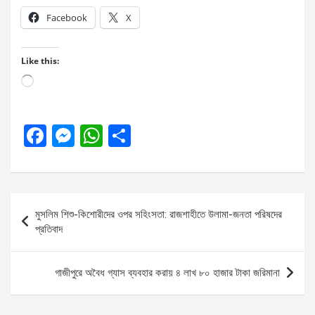
Facebook
X
Like this:
Loading…
F
M
W
S
a
es
h
h
ce
se
at
ar
b
n
s
e
Post
মুসলিম শিশু-কিশোরীদের ওপর সহিংসতা: রাজশাহীতে উলামা-জনতা পরিষদের
o
g
A
navigation
প্রতিবাদ
o
er
p
k
p
গাজীপুরে অবৈধ গ্যাস ব্যবহার করায় ৪ লাখ ৮০ হাজার টাকা জরিমানা