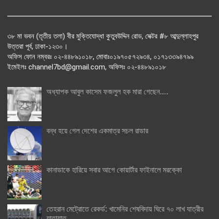
৩৮ মা ভবন (তৃতীয় তলা) বীর মুক্তিযোদ্ধা কুতুবউদ্দিন রোড, সেক্টর #৮ আব্দুল্লাহপুর
উত্তরা পূর্ব, ঢাকা-১২৩০।
অফিস ফোন নম্বরঃ ০২-৪৪৮৯১০১৮, মোবাঃ০১৯৭০৫৭২৯৩৪, ০১৭১৩৩৯৪৭৯৯
ইমেইলঃ channel7bd@gmail.com, অফিসঃ ০২-৪৪৮৯১০১৮
অধ্যাপক আবুল কাসেম ফজলুল হক মারা গেছেন….
বন্ধ হয়ে গেল দেশের একমাত্র সচল রাডার
কানাডাকে হারিয়ে সবার আগে কোয়ার্টার ফাইনালে মরক্কো
তেহরান মেট্রোতে রেকর্ড: খামেনির শেষবিদায় ঘিরে ৭০ লাখ যাত্রীর
যাতায়াত