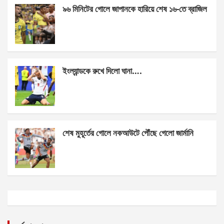
k
p
৯৬ মিনিটের গোলে জাপানকে হারিয়ে শেষ ১৬-তে ব্রাজিল
ইংল্যান্ডকে রুখে দিলো ঘানা….
শেষ মুহূর্তের গোলে নকআউটে পৌঁছে গেলো জার্মানি