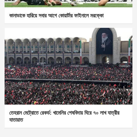
কানাডাকে হারিয়ে সবার আগে কোয়ার্টার ফাইনালে মরক্কো
তেহরান মেট্রোতে রেকর্ড: খামেনির শেষবিদায় ঘিরে ৭০ লাখ যাত্রীর
যাতায়াত