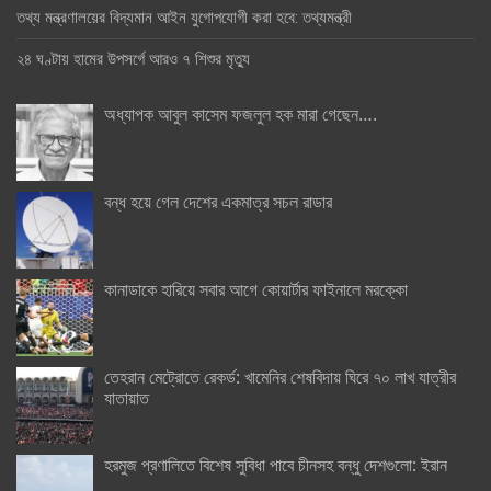
তথ্য মন্ত্রণালয়ের বিদ্যমান আইন যুগোপযোগী করা হবে: তথ্যমন্ত্রী
২৪ ঘণ্টায় হামের উপসর্গে আরও ৭ শিশুর মৃত্যু
অধ্যাপক আবুল কাসেম ফজলুল হক মারা গেছেন….
বন্ধ হয়ে গেল দেশের একমাত্র সচল রাডার
কানাডাকে হারিয়ে সবার আগে কোয়ার্টার ফাইনালে মরক্কো
তেহরান মেট্রোতে রেকর্ড: খামেনির শেষবিদায় ঘিরে ৭০ লাখ যাত্রীর
যাতায়াত
হরমুজ প্রণালিতে বিশেষ সুবিধা পাবে চীনসহ বন্ধু দেশগুলো: ইরান