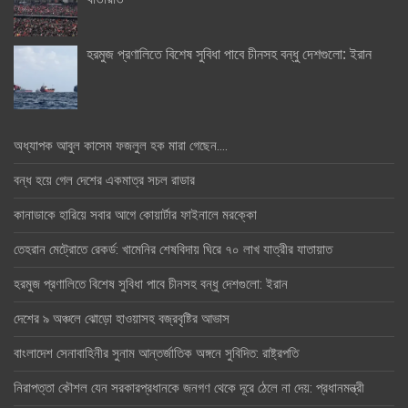
হরমুজ প্রণালিতে বিশেষ সুবিধা পাবে চীনসহ বন্ধু দেশগুলো: ইরান
অধ্যাপক আবুল কাসেম ফজলুল হক মারা গেছেন….
বন্ধ হয়ে গেল দেশের একমাত্র সচল রাডার
কানাডাকে হারিয়ে সবার আগে কোয়ার্টার ফাইনালে মরক্কো
তেহরান মেট্রোতে রেকর্ড: খামেনির শেষবিদায় ঘিরে ৭০ লাখ যাত্রীর যাতায়াত
হরমুজ প্রণালিতে বিশেষ সুবিধা পাবে চীনসহ বন্ধু দেশগুলো: ইরান
দেশের ৯ অঞ্চলে ঝোড়ো হাওয়াসহ বজ্রবৃষ্টির আভাস
বাংলাদেশ সেনাবাহিনীর সুনাম আন্তর্জাতিক অঙ্গনে সুবিদিত: রাষ্ট্রপতি
নিরাপত্তা কৌশল যেন সরকারপ্রধানকে জনগণ থেকে দূরে ঠেলে না দেয়: প্রধানমন্ত্রী