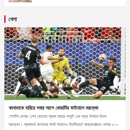
খেলা
কানাডাকে হারিয়ে সবার আগে কোয়ার্টার ফাইনালে মরক্কো
স্পোর্টস ডেস্ক :শেষ ষোলোর প্রথম ম্যাচে দাপুটে এক ম্যাচ উপহার দিলো
মরক্কো। প্রথমার্ধে কানাডার দাপট সামলেও দ্বিতীয়ার্ধে আক্রমণাত্মক খেলায় ৩-০