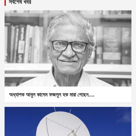
সর্বশেষ খবর
অধ্যাপক আবুল কাসেম ফজলুল হক মারা গেছেন….