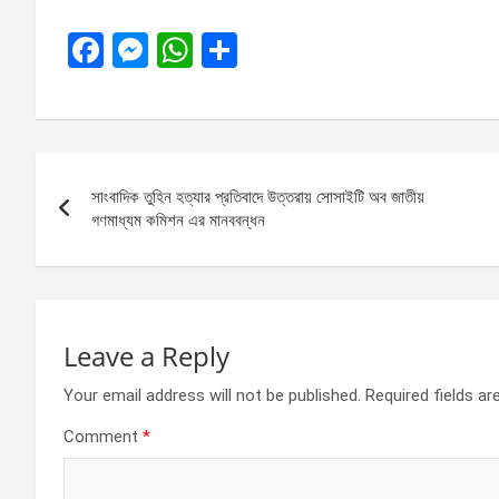
F
M
W
S
a
es
h
h
ce
se
at
ar
b
n
s
e
Post
o
g
A
সাংবাদিক তুহিন হত্যার প্রতিবাদে উত্তরায় সোসাইটি অব জাতীয়
navigation
o
er
p
গণমাধ্যম কমিশন এর মানববন্ধন
k
p
Leave a Reply
Your email address will not be published.
Required fields a
Comment
*