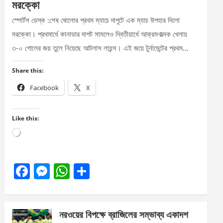
মরক্কো
স্পোর্টস ডেস্ক :শেষ ষোলোর প্রথম ম্যাচে দাপুটে এক ম্যাচ উপহার দিলো
মরক্কো। প্রথমার্ধে কানাডার দাপট সামলেও দ্বিতীয়ার্ধে আক্রমণাত্মক খেলায়
৩-০ গোলের জয় তুলে নিয়েছে আটলাস লায়ন্স। এই জয়ে টুর্নামেন্টের প্রথম…
Share this:
Facebook
X
Like this:
Loading…
F
M
W
S
a
es
h
h
ce
se
at
ar
নরওয়ের বিপক্ষে ব্রাজিলের সম্ভাব্য একাদশ
b
n
s
e