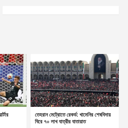
র্টার
তেহরান মেট্রোতে রেকর্ড: খামেনির শেষবিদায়
ঘিরে ৭০ লাখ যাত্রীর যাতায়াত