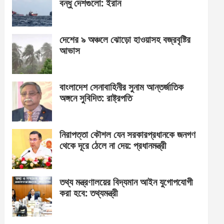
বন্ধু দেশগুলো: ইরান
দেশের ৯ অঞ্চলে ঝোড়ো হাওয়াসহ বজ্রবৃষ্টির
আভাস
বাংলাদেশ সেনাবাহিনীর সুনাম আন্তর্জাতিক
অঙ্গনে সুবিদিত: রাষ্ট্রপতি
নিরাপত্তা কৌশল যেন সরকারপ্রধানকে জনগণ
থেকে দূরে ঠেলে না দেয়: প্রধানমন্ত্রী
তথ্য মন্ত্রণালয়ের বিদ্যমান আইন যুগোপযোগী
করা হবে: তথ্যমন্ত্রী