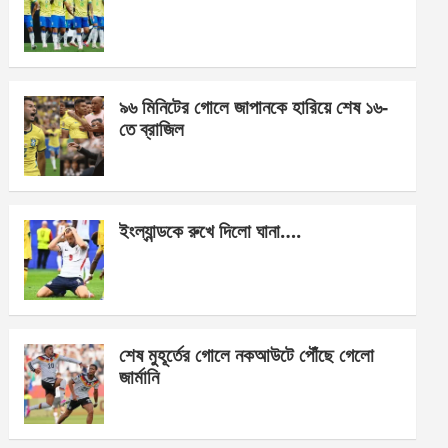
o
g
A
o
er
p
k
p
৯৬ মিনিটের গোলে জাপানকে হারিয়ে শেষ ১৬-
তে ব্রাজিল
ইংল্যান্ডকে রুখে দিলো ঘানা….
শেষ মুহূর্তের গোলে নকআউটে পৌঁছে গেলো
জার্মানি