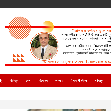
্ব
বাণিজ্য
খেলা
বিনোদন
অপরাধ
ইসলামী জীবন
সাহিত্য