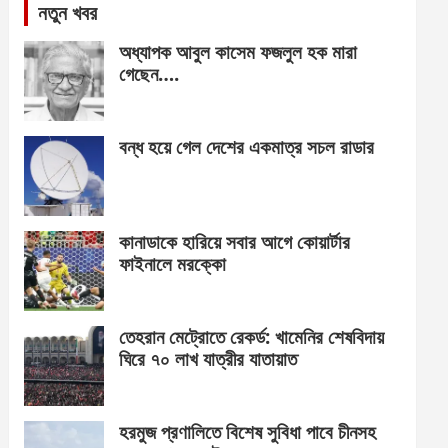
নতুন খবর
অধ্যাপক আবুল কাসেম ফজলুল হক মারা
গেছেন….
বন্ধ হয়ে গেল দেশের একমাত্র সচল রাডার
কানাডাকে হারিয়ে সবার আগে কোয়ার্টার
ফাইনালে মরক্কো
তেহরান মেট্রোতে রেকর্ড: খামেনির শেষবিদায়
ঘিরে ৭০ লাখ যাত্রীর যাতায়াত
হরমুজ প্রণালিতে বিশেষ সুবিধা পাবে চীনসহ