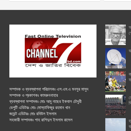
অ
গ
ব
ক
ফ
সম্পাদক ও ব্যবস্থাপনা পরিচালকঃ এস.এম.এ মনসুর মাসুদ
সম্পাদক ও প্রকাশকঃ কামরুননাহার
ত
ব্যবস্থাপনা সম্পাদকঃ মোঃ আবু নাছের ইকবাল চৌধুরী
ঘ
ডেপুটি এডিটরঃ মোঃ মোস্তাফিজুর রহমান খান
জয়েন্ট এডিটরঃ মোঃ রবিউল ইসলাম
সহকারী সম্পাদকঃ শাহ রাশিদুল ইসলাম রাসেল
হ
ব