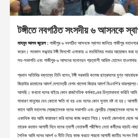
টঙ্গীতে নবগঠিত সংসদীয় ৬ আসনকে স্বা
মাহবুব আলম জুয়েল :
গাজীপুর ৬ নবগঠিত আসনকে স্বাগত জানিয়ে গাজীপুর মহানগ
করেন। গতকাল সন্ধ্যায় টঙ্গী মিলগেট এলাকায় এ মতবিনিময় সভার আয়োজন করা হয়
সহ-সভাপতি এবং গাজীপুর-৬ আসনের মনোনয়ন প্রত্যাশী আরিফ হোসেন হাওলাদার
প্রধান অতিথির বক্তব্যে তিনি বলেন, টঙ্গী সরকারি কলেজ ছাত্রদলের যুগ্ন আহবায
জিয়াউর রহমানের আদর্শ দেশনেত্রী বেগম খালেদা জিয়ার আদর্শ বিএনপি’র ভারপ্রাপ্ত
আসছি। কখনো দলের বাইরে কোন রাজনৈতিক কর্মকাণ্ডের চিন্তাভাবনা করিনি আমি স
সাধারণ মানুষের যেন কোনো ক্ষতি না হয় এবং দলের কোন সুনাম নষ্ট না হয়। আগা
কালে আমি মহানগর স্বেচ্ছাসেবক দলের সভাপতি এবং কেন্দ্রীয় স্বেচ্ছাসেবক দলের 
একাধিক বার আমি কারাবরণ করি দলের কাজ করতে গিয়ে। যখনই জেলখানা থেকে আ
তারেক রহমান আগামী দিনে দলের ত্যাগী নেতাকর্মী পরীক্ষিত নেতা কর্মীদের যাচাই-
সৈনিক আমি দলের আদর্শ ও নীতি নিয়ে কাজ করতে পারবো আগামী জাতীয় সংসদ নির্