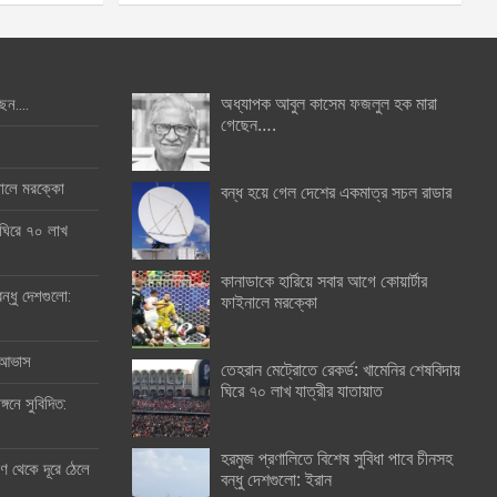
অধ্যাপক আবুল কাসেম ফজলুল হক মারা
ছেন….
গেছেন….
ইনালে মরক্কো
বন্ধ হয়ে গেল দেশের একমাত্র সচল রাডার
 ঘিরে ৭০ লাখ
কানাডাকে হারিয়ে সবার আগে কোয়ার্টার
ন্ধু দেশগুলো:
ফাইনালে মরক্কো
র আভাস
তেহরান মেট্রোতে রেকর্ড: খামেনির শেষবিদায়
ঘিরে ৭০ লাখ যাত্রীর যাতায়াত
্গনে সুবিদিত:
হরমুজ প্রণালিতে বিশেষ সুবিধা পাবে চীনসহ
 থেকে দূরে ঠেলে
বন্ধু দেশগুলো: ইরান