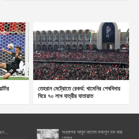
র্টার
তেহরান মেট্রোতে রেকর্ড: খামেনির শেষবিদায়
ঘিরে ৭০ লাখ যাত্রীর যাতায়াত
অধ্যাপক আবুল কাসেম ফজলুল হক মারা
ছেন….
গেছেন….