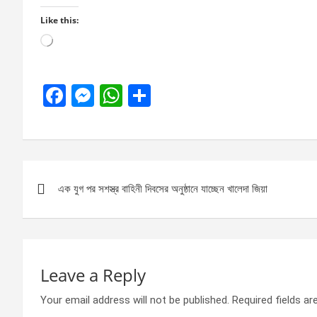
Like this:
Loading…
F
M
W
S
a
es
h
h
ce
se
at
ar
b
n
s
e
Post
o
g
A
এক যুগ পর সশস্ত্র বাহিনী দিবসের অনুষ্ঠানে যাচ্ছেন খালেদা জিয়া
navigation
o
er
p
k
p
Leave a Reply
Your email address will not be published.
Required fields a