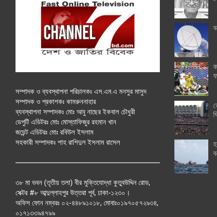
ব
ক
ফ
সম্পাদক ও ব্যবস্থাপনা পরিচালকঃ এস.এম.এ মনসুর মাসুদ
সম্পাদক ও প্রকাশকঃ কামরুননাহার
ত
ব্যবস্থাপনা সম্পাদকঃ মোঃ আবু নাছের ইকবাল চৌধুরী
ঘ
ডেপুটি এডিটরঃ মোঃ মোস্তাফিজুর রহমান খান
জয়েন্ট এডিটরঃ মোঃ রবিউল ইসলাম
সহকারী সম্পাদকঃ শাহ রাশিদুল ইসলাম রাসেল
হ
ব
৩৮ মা ভবন (তৃতীয় তলা) বীর মুক্তিযোদ্ধা কুতুবউদ্দিন রোড,
সেক্টর #৮ আব্দুল্লাহপুর উত্তরা পূর্ব, ঢাকা-১২৩০।
অফিস ফোন নম্বরঃ ০২-৪৪৮৯১০১৮, মোবাঃ০১৯৭০৫৭২৯৩৪,
০১৭১৩৩৯৪৭৯৯