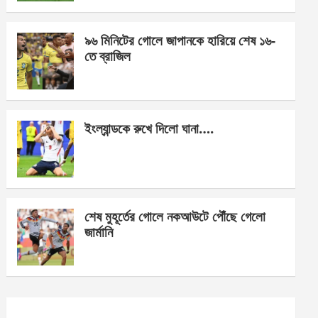
o
er
p
k
p
৯৬ মিনিটের গোলে জাপানকে হারিয়ে শেষ ১৬-
তে ব্রাজিল
ইংল্যান্ডকে রুখে দিলো ঘানা….
শেষ মুহূর্তের গোলে নকআউটে পৌঁছে গেলো
জার্মানি