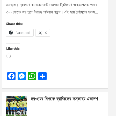
মরক্কো। প্রথমার্ধে কানাডার দাপট সামলেও দ্বিতীয়ার্ধে আক্রমণাত্মক খেলায়
৩-০ গোলের জয় তুলে নিয়েছে আটলাস লায়ন্স। এই জয়ে টুর্নামেন্টের প্রথম…
Share this:
Facebook
X
Like this:
Loading…
F
M
W
S
a
es
h
h
ce
se
at
ar
নরওয়ের বিপক্ষে ব্রাজিলের সম্ভাব্য একাদশ
b
n
s
e
o
g
A