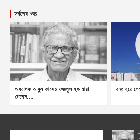
সর্বশেষ খবর
অধ্যাপক আবুল কাসেম ফজলুল হক মারা
বন্ধ হয়ে গ
গেছেন….
অ
গ