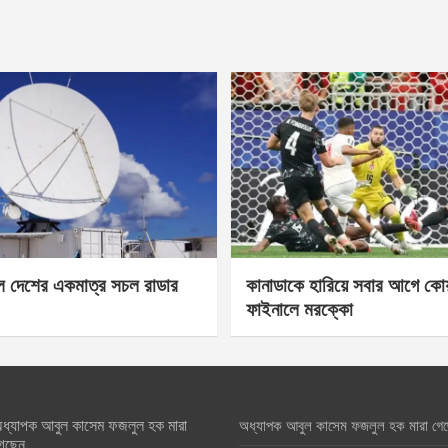
েল দেশের একমাত্র সচল রাডার
কানাডাকে হারিয়ে সবার আগে কোয়া
ফাইনালে মরক্কো
ধ্যাপক আবুল কাসেম ফজলুল হক মারা
অধ্যাপক আবুল কাসেম ফজলুল হক মারা গে
েছেন….