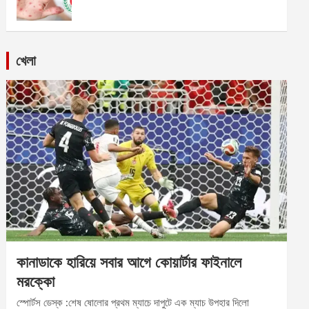
খেলা
কানাডাকে হারিয়ে সবার আগে কোয়ার্টার ফাইনালে
মরক্কো
স্পোর্টস ডেস্ক :শেষ ষোলোর প্রথম ম্যাচে দাপুটে এক ম্যাচ উপহার দিলো