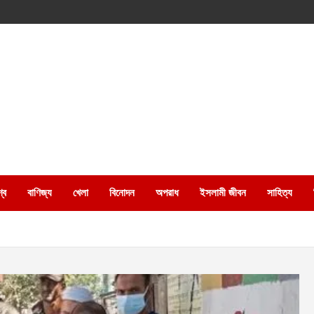
্ব
বাণিজ্য
খেলা
বিনোদন
অপরাধ
ইসলামী জীবন
সাহিত্য