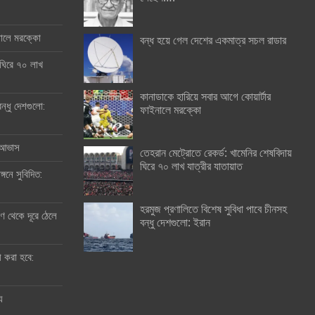
ইনালে মরক্কো
বন্ধ হয়ে গেল দেশের একমাত্র সচল রাডার
 ঘিরে ৭০ লাখ
কানাডাকে হারিয়ে সবার আগে কোয়ার্টার
ন্ধু দেশগুলো:
ফাইনালে মরক্কো
র আভাস
তেহরান মেট্রোতে রেকর্ড: খামেনির শেষবিদায়
ঘিরে ৭০ লাখ যাত্রীর যাতায়াত
্গনে সুবিদিত:
হরমুজ প্রণালিতে বিশেষ সুবিধা পাবে চীনসহ
 থেকে দূরে ঠেলে
বন্ধু দেশগুলো: ইরান
ী করা হবে:
ু