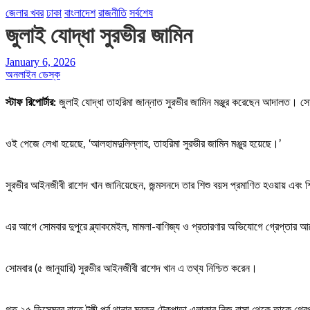
জেলার খবর
ঢাকা
বাংলাদেশ
রাজনীতি
সর্বশেষ
জুলাই যোদ্ধা সুরভীর জামিন
January 6, 2026
অনলাইন ডেস্ক
স্টাফ রিপোর্টার:
জুলাই যোদ্ধা তাহরিমা জান্নাত সুরভীর জামিন মঞ্জুর করেছেন আদালত। স
ওই পেজে লেখা হয়েছে, ‘আলহামদুলিল্লাহ, তাহরিমা সুরভীর জামিন মঞ্জুর হয়েছে।’
সুরভীর আইনজীবী রাশেদ খান জানিয়েছেন, জন্মসনদে তার শিশু বয়স প্রমাণিত হওয়ায় এবং শ
এর আগে সোমবার দুপুরে ব্ল্যাকমেইল, মামলা-বাণিজ্য ও প্রতারণার অভিযোগে গ্রেপ্তার 
সোমবার (৫ জানুয়ারি) সুরভীর আইনজীবী রাশেদ খান এ তথ্য নিশ্চিত করেন।