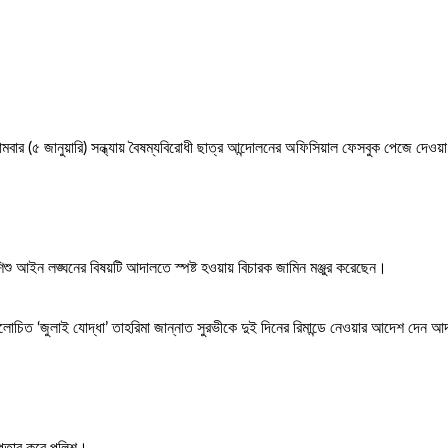
োমবার (৫ জানুয়ারি) সন্ধ্যায় বৈষম্যবিরোধী ছাত্র আন্দোলনের অফিসিয়াল ফেসবুক পেজে দে
িশু আইন লঙ্ঘনের বিষয়টি আদালতে স্পষ্ট হওয়ায় বিচারক জামিন মঞ্জুর করেছেন।
আলোচিত ‘জুলাই যোদ্ধা’ তাহরিমা জান্নাত সুরভীকে দুই দিনের রিমান্ডে নেওয়ার আদেশ দেন