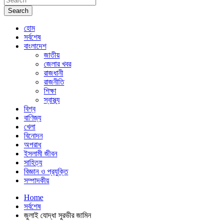
Search
হোম
সর্বশেষ
বাংলাদেশ
জাতীয়
জেলার খবর
রাজধানী
রাজনীতি
শিক্ষা
স্বাস্থ্য
বিশ্ব
বাণিজ্য
খেলা
বিনোদন
অপরাধ
ইসলামী জীবন
সাহিত্য
বিজ্ঞান ও প্রযুক্তি
সম্পাদকীয়
Home
সর্বশেষ
জুলাই যোদ্ধা সুরভীর জামিন