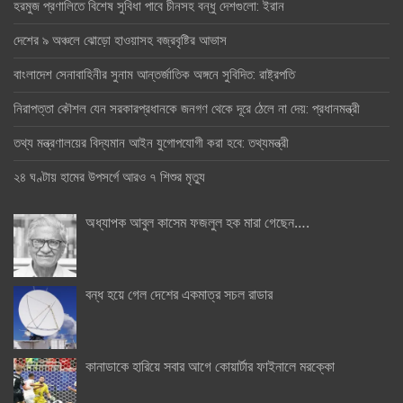
হরমুজ প্রণালিতে বিশেষ সুবিধা পাবে চীনসহ বন্ধু দেশগুলো: ইরান
দেশের ৯ অঞ্চলে ঝোড়ো হাওয়াসহ বজ্রবৃষ্টির আভাস
বাংলাদেশ সেনাবাহিনীর সুনাম আন্তর্জাতিক অঙ্গনে সুবিদিত: রাষ্ট্রপতি
নিরাপত্তা কৌশল যেন সরকারপ্রধানকে জনগণ থেকে দূরে ঠেলে না দেয়: প্রধানমন্ত্রী
তথ্য মন্ত্রণালয়ের বিদ্যমান আইন যুগোপযোগী করা হবে: তথ্যমন্ত্রী
২৪ ঘণ্টায় হামের উপসর্গে আরও ৭ শিশুর মৃত্যু
অধ্যাপক আবুল কাসেম ফজলুল হক মারা গেছেন….
বন্ধ হয়ে গেল দেশের একমাত্র সচল রাডার
কানাডাকে হারিয়ে সবার আগে কোয়ার্টার ফাইনালে মরক্কো