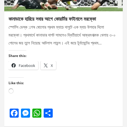
কানাডাকে হারিয়ে সবার আগে কোয়ার্টার ফাইনালে মরক্কো
স্পোর্টস ডেস্ক :শেষ ষোলোর প্রথম ম্যাচে দাপুটে এক ম্যাচ উপহার দিলো
মরক্কো। প্রথমার্ধে কানাডার দাপট সামলেও দ্বিতীয়ার্ধে আক্রমণাত্মক খেলায় ৩-০
গোলের জয় তুলে নিয়েছে আটলাস লায়ন্স। এই জয়ে টুর্নামেন্টের প্রথম…
Share this:
Facebook
X
Like this:
Loading…
F
M
W
S
a
es
h
h