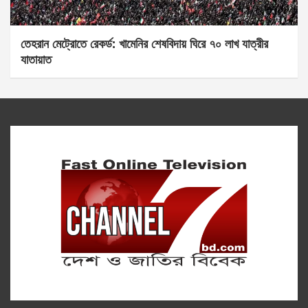
তেহরান মেট্রোতে রেকর্ড: খামেনির শেষবিদায় ঘিরে ৭০ লাখ যাত্রীর
যাতায়াত