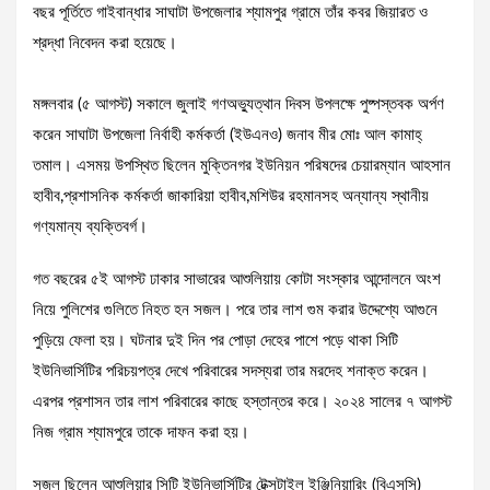
বছর পূর্তিতে গাইবান্ধার সাঘাটা উপজেলার শ্যামপুর গ্রামে তাঁর কবর জিয়ারত ও
শ্রদ্ধা নিবেদন করা হয়েছে।
মঙ্গলবার (৫ আগস্ট) সকালে জুলাই গণঅভ্যুত্থান দিবস উপলক্ষে পুষ্পস্তবক অর্পণ
করেন সাঘাটা উপজেলা নির্বাহী কর্মকর্তা (ইউএনও) জনাব মীর মোঃ আল কামাহ্
তমাল। এসময় উপস্থিত ছিলেন মুক্তিনগর ইউনিয়ন পরিষদের চেয়ারম্যান আহসান
হাবীব,প্রশাসনিক কর্মকর্তা জাকারিয়া হাবীব,মশিউর রহমানসহ অন্যান্য স্থানীয়
গণ্যমান্য ব্যক্তিবর্গ।
গত বছরের ৫ই আগস্ট ঢাকার সাভারের আশুলিয়ায় কোটা সংস্কার আন্দোলনে অংশ
নিয়ে পুলিশের গুলিতে নিহত হন সজল। পরে তার লাশ গুম করার উদ্দেশ্যে আগুনে
পুড়িয়ে ফেলা হয়। ঘটনার দুই দিন পর পোড়া দেহের পাশে পড়ে থাকা সিটি
ইউনিভার্সিটির পরিচয়পত্র দেখে পরিবারের সদস্যরা তার মরদেহ শনাক্ত করেন।
এরপর প্রশাসন তার লাশ পরিবারের কাছে হস্তান্তর করে। ২০২৪ সালের ৭ আগস্ট
নিজ গ্রাম শ্যামপুরে তাকে দাফন করা হয়।
সজল ছিলেন আশুলিয়ার সিটি ইউনিভার্সিটির টেক্সটাইল ইঞ্জিনিয়ারিং (বিএসসি)