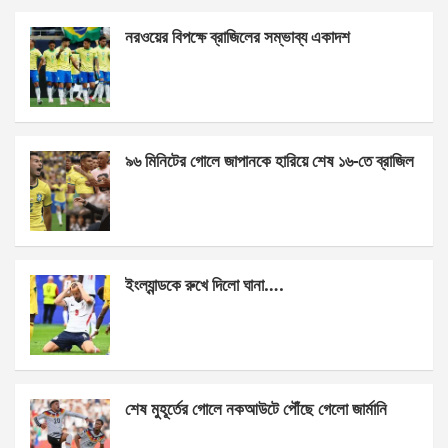
ce
se
at
ar
নরওয়ের বিপক্ষে ব্রাজিলের সম্ভাব্য একাদশ
b
n
s
e
o
g
A
o
er
p
k
p
৯৬ মিনিটের গোলে জাপানকে হারিয়ে শেষ ১৬-তে ব্রাজিল
ইংল্যান্ডকে রুখে দিলো ঘানা….
শেষ মুহূর্তের গোলে নকআউটে পৌঁছে গেলো জার্মানি