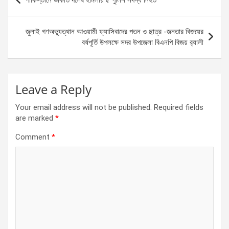
পাকিস্তানে ডাকাত দলের হামলায় ৫ পুলিশ সদস্য নিহত
o
g
A
navigation
o
er
p
জুলাই গণঅভ্যুত্থান আওয়ামী ফ্যাসিবাদের পতন ও ছাত্র -জনতার বিজয়ের
k
p
বর্ষপূর্তি উপলক্ষে সদর উপজেলা বিএনপি বিজয় র‍্যালী
Leave a Reply
Your email address will not be published.
Required fields
are marked
*
Comment
*