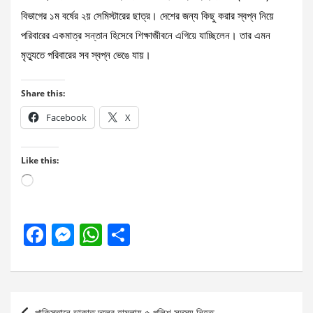
বিভাগের ১ম বর্ষের ২য় সেমিস্টারের ছাত্র। দেশের জন্য কিছু করার স্বপ্ন নিয়ে
পরিবারের একমাত্র সন্তান হিসেবে শিক্ষাজীবনে এগিয়ে যাচ্ছিলেন। তার এমন
মৃত্যুতে পরিবারের সব স্বপ্ন ভেঙে যায়।
Share this:
Facebook
X
Like this:
Loading…
F
M
W
S
a
es
h
h
ce
se
at
ar
b
n
s
e
Post