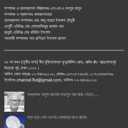
সম্পাদক ও ব্যবস্থাপনা পরিচালকঃ এস.এম.এ মনসুর মাসুদ
সম্পাদক ও প্রকাশকঃ কামরুননাহার
ব্যবস্থাপনা সম্পাদকঃ মোঃ আবু নাছের ইকবাল চৌধুরী
ডেপুটি এডিটরঃ মোঃ মোস্তাফিজুর রহমান খান
জয়েন্ট এডিটরঃ মোঃ রবিউল ইসলাম
সহকারী সম্পাদকঃ শাহ রাশিদুল ইসলাম রাসেল
৩৮ মা ভবন (তৃতীয় তলা) বীর মুক্তিযোদ্ধা কুতুবউদ্দিন রোড, সেক্টর #৮ আব্দুল্লাহপুর
উত্তরা পূর্ব, ঢাকা-১২৩০।
অফিস ফোন নম্বরঃ ০২-৪৪৮৯১০১৮, মোবাঃ০১৯৭০৫৭২৯৩৪, ০১৭১৩৩৯৪৭৯৯
ইমেইলঃ channel7bd@gmail.com, অফিসঃ ০২-৪৪৮৯১০১৮
অধ্যাপক আবুল কাসেম ফজলুল হক মারা গেছেন….
বন্ধ হয়ে গেল দেশের একমাত্র সচল রাডার