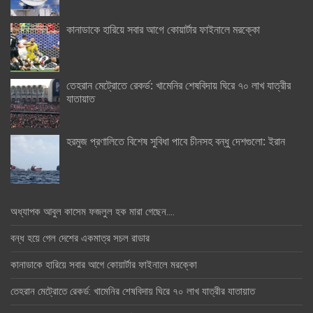
কানাডাকে হারিয়ে সবার আগে কোয়ার্টার ফাইনালে মরক্কো
তেহরান মেট্রোতে রেকর্ড: খামেনির শেষবিদায় ঘিরে ৭০ লাখ যাত্রীর
যাতায়াত
হরমুজ প্রণালিতে বিশেষ সুবিধা পাবে চীনসহ বন্ধু দেশগুলো: ইরান
অধ্যাপক আবুল কাসেম ফজলুল হক মারা গেছেন….
বন্ধ হয়ে গেল দেশের একমাত্র সচল রাডার
কানাডাকে হারিয়ে সবার আগে কোয়ার্টার ফাইনালে মরক্কো
তেহরান মেট্রোতে রেকর্ড: খামেনির শেষবিদায় ঘিরে ৭০ লাখ যাত্রীর যাতায়াত