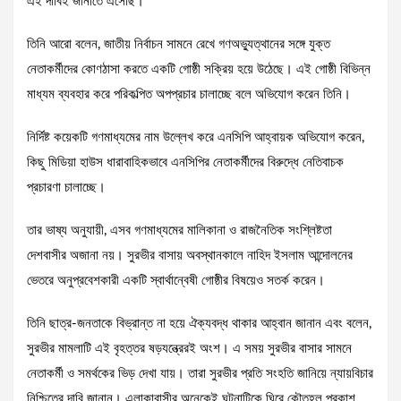
এই দাবিই জানাতে এসেছি।
তিনি আরো বলেন, জাতীয় নির্বাচন সামনে রেখে গণঅভ্যুত্থানের সঙ্গে যুক্ত
নেতাকর্মীদের কোণঠাসা করতে একটি গোষ্ঠী সক্রিয় হয়ে উঠেছে। এই গোষ্ঠী বিভিন্ন
মাধ্যম ব্যবহার করে পরিকল্পিত অপপ্রচার চালাচ্ছে বলে অভিযোগ করেন তিনি।
নির্দিষ্ট কয়েকটি গণমাধ্যমের নাম উল্লেখ করে এনসিপি আহ্বায়ক অভিযোগ করেন,
কিছু মিডিয়া হাউস ধারাবাহিকভাবে এনসিপির নেতাকর্মীদের বিরুদ্ধে নেতিবাচক
প্রচারণা চালাচ্ছে।
তার ভাষ্য অনুযায়ী, এসব গণমাধ্যমের মালিকানা ও রাজনৈতিক সংশ্লিষ্টতা
দেশবাসীর অজানা নয়। সুরভীর বাসায় অবস্থানকালে নাহিদ ইসলাম আন্দোলনের
ভেতরে অনুপ্রবেশকারী একটি স্বার্থান্বেষী গোষ্ঠীর বিষয়েও সতর্ক করেন।
তিনি ছাত্র-জনতাকে বিভ্রান্ত না হয়ে ঐক্যবদ্ধ থাকার আহ্বান জানান এবং বলেন,
সুরভীর মামলাটি এই বৃহত্তর ষড়যন্ত্রেরই অংশ। এ সময় সুরভীর বাসার সামনে
নেতাকর্মী ও সমর্থকের ভিড় দেখা যায়। তারা সুরভীর প্রতি সংহতি জানিয়ে ন্যায়বিচার
নিশ্চিতের দাবি জানান। এলাকাবাসীর অনেকেই ঘটনাটিকে ঘিরে কৌতূহল প্রকাশ