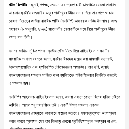
স্টাফ রিপোর্টার :
জুলাই গণঅভ্যুত্থানে অংশগ্রহণকারী আলোচিত যোদ্ধা তাহরিমা
আক্তার সুরভী’র রাজধানীর অদূরে গাজীপুরের টঙ্গীর বাসায় গিয়ে তার পাশে থাকার
ঘোষণা দিয়েছেন জাতীয় নাগরিক পার্টির (এনসিপি) আহ্বায়ক নাহিদ ইসলাম। আজ
মঙ্গলবার (৬ জানুয়ারি, ২০২৬) রাতে দলীয় নেতাকর্মীকে সঙ্গে নিয়ে গাজীপুরের টঙ্গীর
বাসায় যান তিনি।
এসময় জামিনে মুক্তি পাওয়া সুরভীর খোঁজ নিতে গিয়ে নাহিদ ইসলাম স্থানীয়
সাংবাদিক ও গণমাধ্যমকে বলেন, সুরভীর বিরুদ্ধে দায়ের করা মামলাটি বানোয়াট,
উদ্দেশ্যপ্রণোদিত এবং সুপরিকল্পিত চরিত্রহননের অপচেষ্টা। তার দাবি, জুলাই
গণঅভ্যুত্থানের সামনের সারিতে থাকা ব্যক্তিদের পরিকল্পিতভাবে বিতর্কিত করতেই
এ মামলার জন্ম।
এনসিপির আহবায়ক নাহিদ ইসলাম বলেন, আমরা এখানে কোনো বিশেষ সুবিধা চাইতে
আসিনি। আমরা শুধু ন্যায়বিচার চাই। একটি মিথ্যা মামলায় একজন
গণঅভ্যুত্থানের যোদ্ধাকে কারাগারে পাঠানো হয়েছে। গণঅভ্যুত্থানে অংশগ্রহণ
করার কারণে প্রশাসন যেন তার বিরুদ্ধে কোনো প্রতিহিংসামূলক অবস্থান না নেয়,