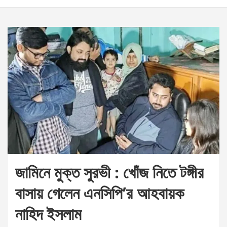
জামিনে মুক্ত সুরভী : খোঁজ নিতে টঙ্গীর
বাসায় গেলেন এনসিপি’র আহবায়ক
নাহিদ ইসলাম