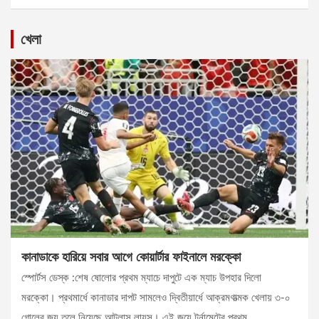
খেলা
কানাডাকে হারিয়ে সবার আগে কোয়ার্টার ফাইনালে মরক্কো
স্পোর্টস ডেস্ক :শেষ ষোলোর প্রথম ম্যাচে দাপুটে এক ম্যাচ উপহার দিলো
মরক্কো। প্রথমার্ধে কানাডার দাপট সামলেও দ্বিতীয়ার্ধে আক্রমণাত্মক খেলায় ৩-০
গোলের জয় তুলে নিয়েছে আটলাস লায়ন্স। এই জয়ে টুর্নামেন্টের প্রথম…