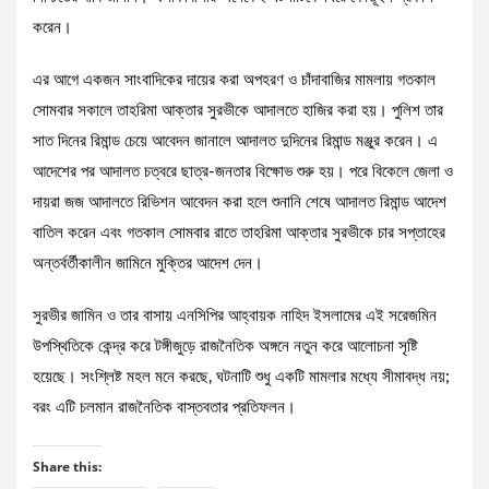
করেন।
এর আগে একজন সাংবাদিকের দায়ের করা অপহরণ ও চাঁদাবাজির মামলায় গতকাল
সোমবার সকালে তাহরিমা আক্তার সুরভীকে আদালতে হাজির করা হয়। পুলিশ তার
সাত দিনের রিমান্ড চেয়ে আবেদন জানালে আদালত দুদিনের রিমান্ড মঞ্জুর করেন। এ
আদেশের পর আদালত চত্বরে ছাত্র-জনতার বিক্ষোভ শুরু হয়। পরে বিকেলে জেলা ও
দায়রা জজ আদালতে রিভিশন আবেদন করা হলে শুনানি শেষে আদালত রিমান্ড আদেশ
বাতিল করেন এবং গতকাল সোমবার রাতে তাহরিমা আক্তার সুরভীকে চার সপ্তাহের
অন্তর্বর্তীকালীন জামিনে মুক্তির আদেশ দেন।
সুরভীর জামিন ও তার বাসায় এনসিপির আহ্বায়ক নাহিদ ইসলামের এই সরেজমিন
উপস্থিতিকে কেন্দ্র করে টঙ্গীজুড়ে রাজনৈতিক অঙ্গনে নতুন করে আলোচনা সৃষ্টি
হয়েছে। সংশ্লিষ্ট মহল মনে করছে, ঘটনাটি শুধু একটি মামলার মধ্যে সীমাবদ্ধ নয়;
বরং এটি চলমান রাজনৈতিক বাস্তবতার প্রতিফলন।
Share this: