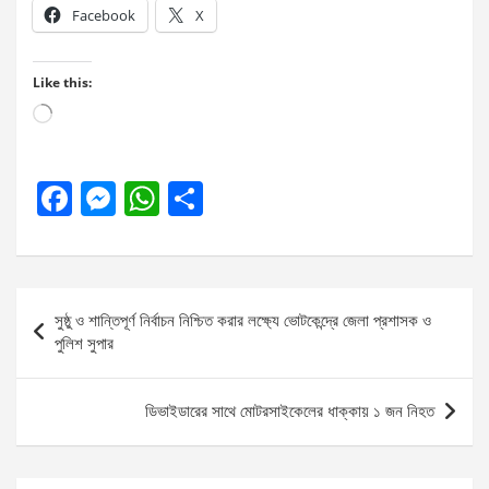
Facebook
X
Like this:
Loading…
F
M
W
S
a
es
h
h
ce
se
at
ar
b
n
s
e
Post
সুষ্ঠু ও শান্তিপূর্ণ নির্বাচন নিশ্চিত করার লক্ষ্যে ভোটকেন্দ্রে জেলা প্রশাসক ও
o
g
A
navigation
পুলিশ সুপার
o
er
p
k
p
ডিভাইডারের সাথে মোটরসাইকেলের ধাক্কায় ১ জন নিহত