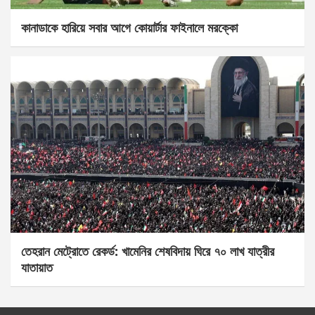
কানাডাকে হারিয়ে সবার আগে কোয়ার্টার ফাইনালে মরক্কো
তেহরান মেট্রোতে রেকর্ড: খামেনির শেষবিদায় ঘিরে ৭০ লাখ যাত্রীর
যাতায়াত