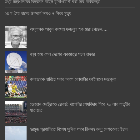
তথ্য মন্ত্রণালয়ের বিদ্যমান আইন যুগোপযোগী করা হবে: তথ্যমন্ত্রী
২৪ ঘণ্টায় হামের উপসর্গে আরও ৭ শিশুর মৃত্যু
অধ্যাপক আবুল কাসেম ফজলুল হক মারা গেছেন….
বন্ধ হয়ে গেল দেশের একমাত্র সচল রাডার
কানাডাকে হারিয়ে সবার আগে কোয়ার্টার ফাইনালে মরক্কো
তেহরান মেট্রোতে রেকর্ড: খামেনির শেষবিদায় ঘিরে ৭০ লাখ যাত্রীর
যাতায়াত
হরমুজ প্রণালিতে বিশেষ সুবিধা পাবে চীনসহ বন্ধু দেশগুলো: ইরান