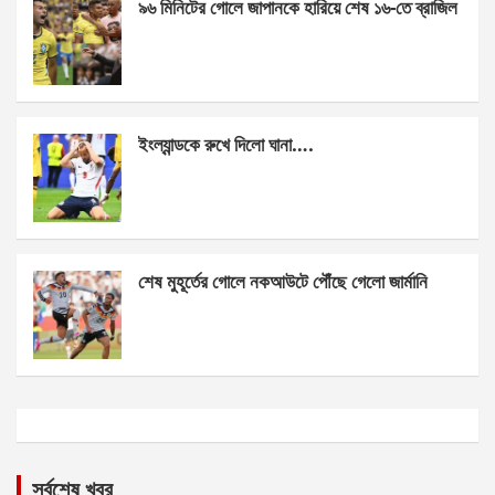
৯৬ মিনিটের গোলে জাপানকে হারিয়ে শেষ ১৬-তে ব্রাজিল
ইংল্যান্ডকে রুখে দিলো ঘানা….
শেষ মুহূর্তের গোলে নকআউটে পৌঁছে গেলো জার্মানি
সর্বশেষ খবর