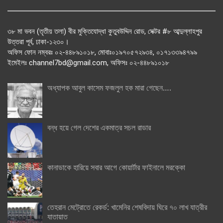
৩৮ মা ভবন (তৃতীয় তলা) বীর মুক্তিযোদ্ধা কুতুবউদ্দিন রোড, সেক্টর #৮ আব্দুল্লাহপুর
উত্তরা পূর্ব, ঢাকা-১২৩০।
অফিস ফোন নম্বরঃ ০২-৪৪৮৯১০১৮, মোবাঃ০১৯৭০৫৭২৯৩৪, ০১৭১৩৩৯৪৭৯৯
ইমেইলঃ channel7bd@gmail.com, অফিসঃ ০২-৪৪৮৯১০১৮
অধ্যাপক আবুল কাসেম ফজলুল হক মারা গেছেন….
বন্ধ হয়ে গেল দেশের একমাত্র সচল রাডার
কানাডাকে হারিয়ে সবার আগে কোয়ার্টার ফাইনালে মরক্কো
তেহরান মেট্রোতে রেকর্ড: খামেনির শেষবিদায় ঘিরে ৭০ লাখ যাত্রীর
যাতায়াত