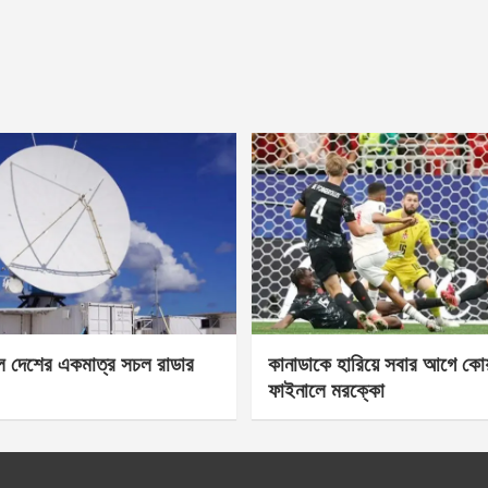
েল দেশের একমাত্র সচল রাডার
কানাডাকে হারিয়ে সবার আগে কোয়া
ফাইনালে মরক্কো