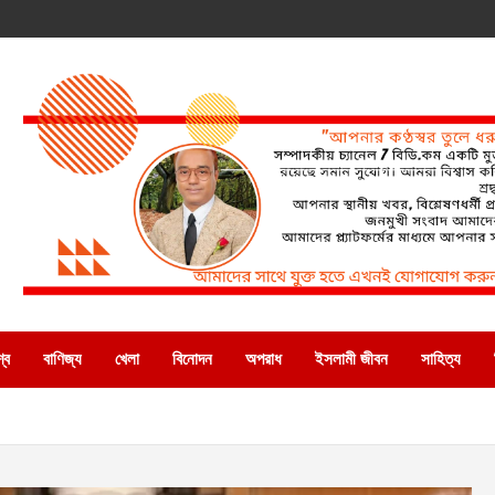
্ব
বাণিজ্য
খেলা
বিনোদন
অপরাধ
ইসলামী জীবন
সাহিত্য