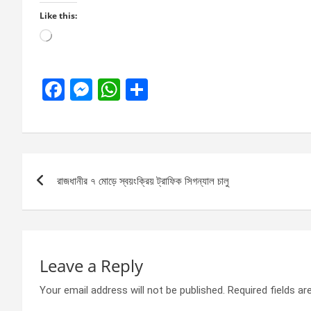
Like this:
Loading…
F
M
W
S
a
es
h
h
ce
se
at
ar
b
n
s
e
Post
o
g
A
রাজধানীর ৭ মোড়ে স্বয়ংক্রিয় ট্রাফিক সিগন্যাল চালু
navigation
o
er
p
k
p
Leave a Reply
Your email address will not be published.
Required fields a