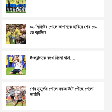
o
g
A
o
er
p
k
p
৯৬ মিনিটের গোলে জাপানকে হারিয়ে শেষ ১৬-
তে ব্রাজিল
ইংল্যান্ডকে রুখে দিলো ঘানা….
শেষ মুহূর্তের গোলে নকআউটে পৌঁছে গেলো
জার্মানি