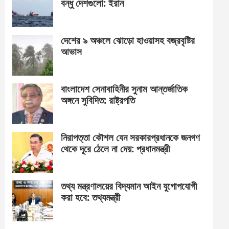
বন্ধু দেশগুলো: ইরান
দেশের ৯ অঞ্চলে ঝোড়ো হাওয়াসহ বজ্রবৃষ্টির
আভাস
বাংলাদেশ সেনাবাহিনীর সুনাম আন্তর্জাতিক
অঙ্গনে সুবিদিত: রাষ্ট্রপতি
নিরাপত্তা কৌশল যেন সরকারপ্রধানকে জনগণ
থেকে দূরে ঠেলে না দেয়: প্রধানমন্ত্রী
তথ্য মন্ত্রণালয়ের বিদ্যমান আইন যুগোপযোগী
করা হবে: তথ্যমন্ত্রী