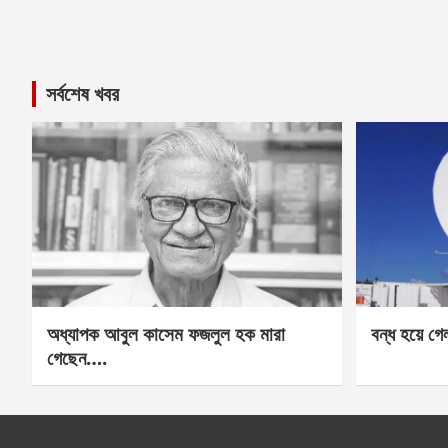
সর্বশেষ খবর
অধ্যাপক আবুল কাসেম ফজলুল হক মারা
বন্ধ হয়ে গ
গেছেন….