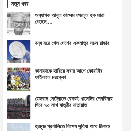
নতুন খবর
অধ্যাপক আবুল কাসেম ফজলুল হক মারা
গেছেন….
বন্ধ হয়ে গেল দেশের একমাত্র সচল রাডার
কানাডাকে হারিয়ে সবার আগে কোয়ার্টার
ফাইনালে মরক্কো
তেহরান মেট্রোতে রেকর্ড: খামেনির শেষবিদায়
ঘিরে ৭০ লাখ যাত্রীর যাতায়াত
হরমুজ প্রণালিতে বিশেষ সুবিধা পাবে চীনসহ