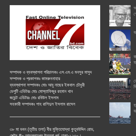
অ
গ
ব
ক
ফ
সম্পাদক ও ব্যবস্থাপনা পরিচালকঃ এস.এম.এ মনসুর মাসুদ
সম্পাদক ও প্রকাশকঃ কামরুননাহার
ত
ব্যবস্থাপনা সম্পাদকঃ মোঃ আবু নাছের ইকবাল চৌধুরী
ঘ
ডেপুটি এডিটরঃ মোঃ মোস্তাফিজুর রহমান খান
জয়েন্ট এডিটরঃ মোঃ রবিউল ইসলাম
সহকারী সম্পাদকঃ শাহ রাশিদুল ইসলাম রাসেল
হ
ব
৩৮ মা ভবন (তৃতীয় তলা) বীর মুক্তিযোদ্ধা কুতুবউদ্দিন রোড,
সেক্টর #৮ আব্দুল্লাহপুর উত্তরা পূর্ব, ঢাকা-১২৩০।