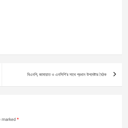
বিএনপি, জামায়াত ও এনসিপি’র সাথে প্রধান উপদেষ্টার বৈঠক
re marked
*