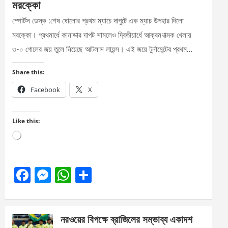
মরক্কো
স্পোর্টস ডেস্ক :শেষ ষোলোর প্রথম ম্যাচে দাপুটে এক ম্যাচ উপহার দিলো
মরক্কো। প্রথমার্ধে কানাডার দাপট সামলেও দ্বিতীয়ার্ধে আক্রমণাত্মক খেলায়
৩-০ গোলের জয় তুলে নিয়েছে আটলাস লায়ন্স। এই জয়ে টুর্নামেন্টের প্রথম…
Share this:
Facebook
X
Like this:
Loading…
F
M
W
S
a
es
h
h
ce
se
at
ar
নরওয়ের বিপক্ষে ব্রাজিলের সম্ভাব্য একাদশ
b
n
s
e