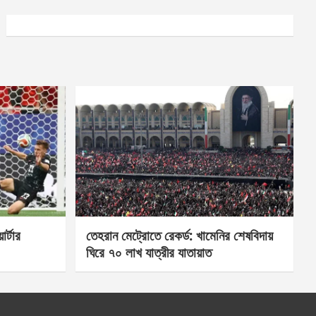
র্টার
তেহরান মেট্রোতে রেকর্ড: খামেনির শেষবিদায়
ঘিরে ৭০ লাখ যাত্রীর যাতায়াত