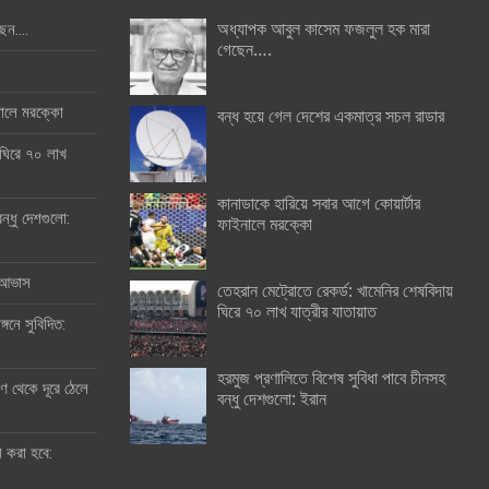
অধ্যাপক আবুল কাসেম ফজলুল হক মারা
ছেন….
গেছেন….
ইনালে মরক্কো
বন্ধ হয়ে গেল দেশের একমাত্র সচল রাডার
 ঘিরে ৭০ লাখ
কানাডাকে হারিয়ে সবার আগে কোয়ার্টার
ন্ধু দেশগুলো:
ফাইনালে মরক্কো
র আভাস
তেহরান মেট্রোতে রেকর্ড: খামেনির শেষবিদায়
ঘিরে ৭০ লাখ যাত্রীর যাতায়াত
্গনে সুবিদিত:
হরমুজ প্রণালিতে বিশেষ সুবিধা পাবে চীনসহ
 থেকে দূরে ঠেলে
বন্ধু দেশগুলো: ইরান
ী করা হবে: