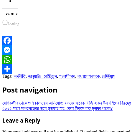
Like this:
Loading…
Facebook
Messenger
WhatsApp
Tags:
অর্থনীতি
,
জানুয়ারির_রেমিট্যান্স
,
প্রবাসীআয়
,
বাংলাদেশব্যাংক
,
রেমিট্যান্স
Share
Post navigation
হেলিকপ্টার থেকে গুলি চালানোর অভিযোগ: র‌্যাবের সাবেক ডিজি হারুন উর রশিদের বিরুদ্ধে 
২০২৫ সালে সঞ্চয়পত্রের নতুন মুনাফার হার: কোন স্কিমে কত মুনাফা পাবেন?
Leave a Reply
Your email address will not be published.
Required fields are marked