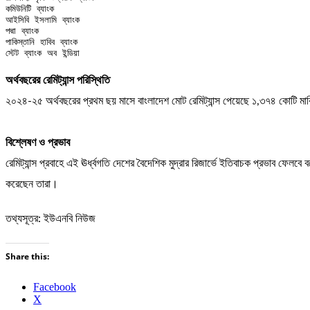
কমিউনিটি ব্যাংক

আইসিবি ইসলামি ব্যাংক

পদ্মা ব্যাংক

পাকিস্তানি হাবিব ব্যাংক

স্টেট ব্যাংক অব ইন্ডিয়া
অর্থবছরের রেমিট্যান্স পরিস্থিতি
২০২৪-২৫ অর্থবছরের প্রথম ছয় মাসে বাংলাদেশ মোট রেমিট্যান্স পেয়েছে ১,৩৭৪ কোটি ম
বিশ্লেষণ ও প্রভাব
রেমিট্যান্স প্রবাহে এই ঊর্ধ্বগতি দেশের বৈদেশিক মুদ্রার রিজার্ভে ইতিবাচক প্রভাব ফে
করেছেন তারা।
তথ্যসূত্র: ইউএনবি নিউজ
Share this:
Facebook
X