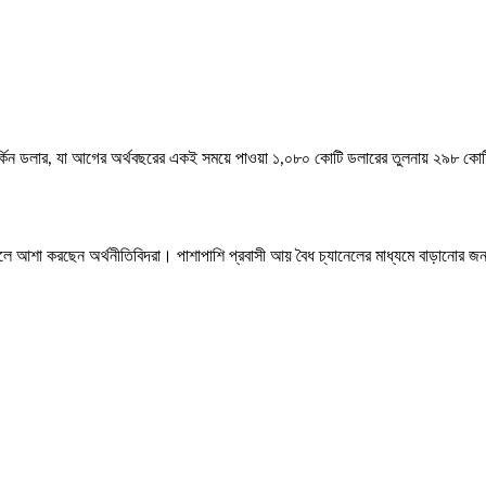
ার্কিন ডলার, যা আগের অর্থবছরের একই সময়ে পাওয়া ১,০৮০ কোটি ডলারের তুলনায় ২৯৮ কো
লবে বলে আশা করছেন অর্থনীতিবিদরা। পাশাপাশি প্রবাসী আয় বৈধ চ্যানেলের মাধ্যমে বাড়ানোর জ