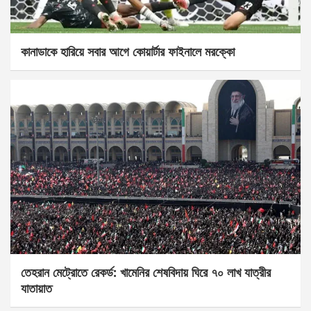
কানাডাকে হারিয়ে সবার আগে কোয়ার্টার ফাইনালে মরক্কো
তেহরান মেট্রোতে রেকর্ড: খামেনির শেষবিদায় ঘিরে ৭০ লাখ যাত্রীর
যাতায়াত