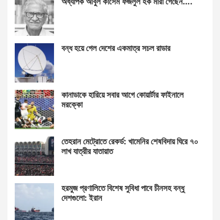
অধ্যাপক আবুল কাসেম ফজলুল হক মারা গেছেন….
বন্ধ হয়ে গেল দেশের একমাত্র সচল রাডার
কানাডাকে হারিয়ে সবার আগে কোয়ার্টার ফাইনালে
মরক্কো
তেহরান মেট্রোতে রেকর্ড: খামেনির শেষবিদায় ঘিরে ৭০
লাখ যাত্রীর যাতায়াত
হরমুজ প্রণালিতে বিশেষ সুবিধা পাবে চীনসহ বন্ধু
দেশগুলো: ইরান