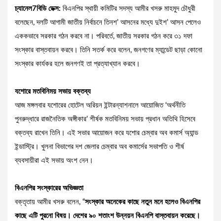
চ্যানেল7বিডি ডেক্স:
বিএনপির স্থায়ী কমিটির সদস্য আমীর খসরু মাহমুদ চৌধুরী
বলেছেন, দলটি আগামী জাতীয় নির্বাচনে তিনশ’ আসনের মধ্যে দুইশ’ আসন পেলেও
এককভাবে সরকার গঠন করবে না। পরিবর্তে, জাতীয় সরকার গঠন করে ৩১ দফা
সংস্কার বাস্তবায়ন করবে। তিনি সতর্ক করে বলেন, জনগণের ম্যান্ডেট ছাড়া কোনো
সংস্কার কার্যকর হলে জনগণই তা প্রত্যাখ্যান করবে।
যশোরে মতবিনিময় সভায় বক্তব্য
আজ মঙ্গলবার যশোরের হোটেল অরিয়ন ইন্টারন্যাশনালে আয়োজিত ‘অর্থনীতি
পুনরুদ্ধারে রাজনৈতিক অঙ্গীকার’ শীর্ষক মতবিনিময় সভায় প্রধান অতিথি হিসেবে
বক্তব্য রাখেন তিনি। এই সভার আয়োজন করে যশোর চেম্বার অব কমার্স অ্যান্ড
ইন্ডাস্ট্রি। খুলনা বিভাগের দশ জেলার চেম্বার অব কমার্সের সভাপতি ও শীর্ষ
ব্যবসায়ীরা এই সভায় অংশ নেন।
বিএনপির সংস্কারের অভিজ্ঞতা
বক্তৃতায় আমীর খসরু বলেন, “
সংস্কার অনেকের কাছে নতুন মনে হলেও বিএনপির
কাছে এটি পুরনো বিষয়। দেশের ৯০ শতাংশ উন্নয়ন বিএনপি বাস্তবায়ন করেছে।