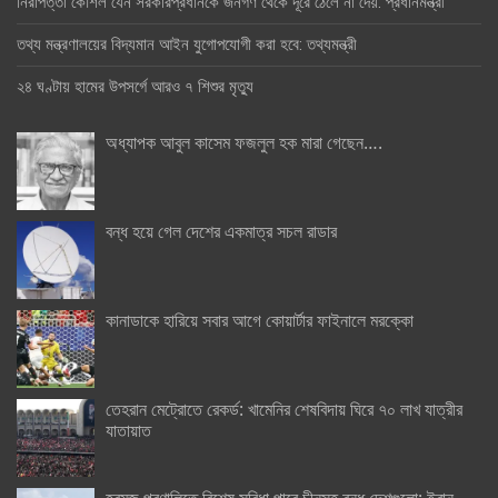
নিরাপত্তা কৌশল যেন সরকারপ্রধানকে জনগণ থেকে দূরে ঠেলে না দেয়: প্রধানমন্ত্রী
তথ্য মন্ত্রণালয়ের বিদ্যমান আইন যুগোপযোগী করা হবে: তথ্যমন্ত্রী
২৪ ঘণ্টায় হামের উপসর্গে আরও ৭ শিশুর মৃত্যু
অধ্যাপক আবুল কাসেম ফজলুল হক মারা গেছেন….
বন্ধ হয়ে গেল দেশের একমাত্র সচল রাডার
কানাডাকে হারিয়ে সবার আগে কোয়ার্টার ফাইনালে মরক্কো
তেহরান মেট্রোতে রেকর্ড: খামেনির শেষবিদায় ঘিরে ৭০ লাখ যাত্রীর
যাতায়াত
হরমুজ প্রণালিতে বিশেষ সুবিধা পাবে চীনসহ বন্ধু দেশগুলো: ইরান