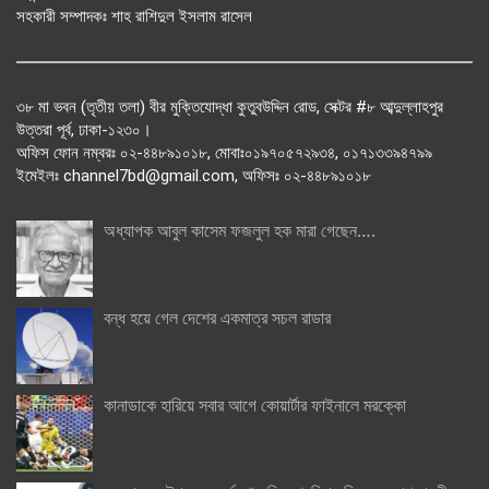
সহকারী সম্পাদকঃ শাহ রাশিদুল ইসলাম রাসেল
৩৮ মা ভবন (তৃতীয় তলা) বীর মুক্তিযোদ্ধা কুতুবউদ্দিন রোড, সেক্টর #৮ আব্দুল্লাহপুর
উত্তরা পূর্ব, ঢাকা-১২৩০।
অফিস ফোন নম্বরঃ ০২-৪৪৮৯১০১৮, মোবাঃ০১৯৭০৫৭২৯৩৪, ০১৭১৩৩৯৪৭৯৯
ইমেইলঃ channel7bd@gmail.com, অফিসঃ ০২-৪৪৮৯১০১৮
অধ্যাপক আবুল কাসেম ফজলুল হক মারা গেছেন….
বন্ধ হয়ে গেল দেশের একমাত্র সচল রাডার
কানাডাকে হারিয়ে সবার আগে কোয়ার্টার ফাইনালে মরক্কো