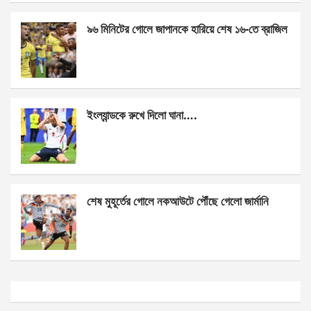
k
p
৯৬ মিনিটের গোলে জাপানকে হারিয়ে শেষ ১৬-তে ব্রাজিল
ইংল্যান্ডকে রুখে দিলো ঘানা….
শেষ মুহূর্তের গোলে নকআউটে পৌঁছে গেলো জার্মানি