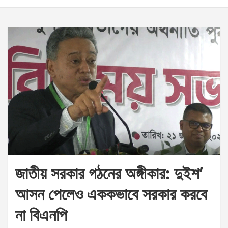
জাতীয় সরকার গঠনের অঙ্গীকার: দুইশ’
আসন পেলেও এককভাবে সরকার করবে
না বিএনপি