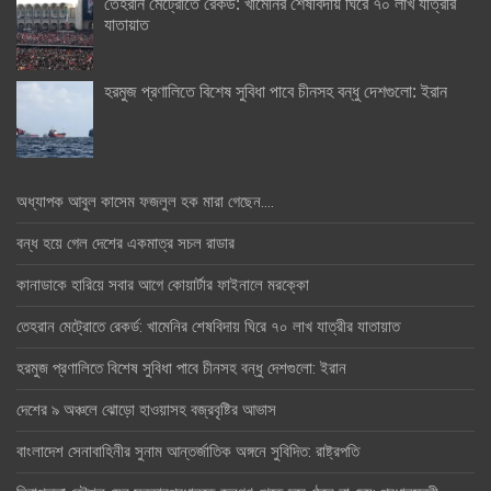
তেহরান মেট্রোতে রেকর্ড: খামেনির শেষবিদায় ঘিরে ৭০ লাখ যাত্রীর
যাতায়াত
হরমুজ প্রণালিতে বিশেষ সুবিধা পাবে চীনসহ বন্ধু দেশগুলো: ইরান
অধ্যাপক আবুল কাসেম ফজলুল হক মারা গেছেন….
বন্ধ হয়ে গেল দেশের একমাত্র সচল রাডার
কানাডাকে হারিয়ে সবার আগে কোয়ার্টার ফাইনালে মরক্কো
তেহরান মেট্রোতে রেকর্ড: খামেনির শেষবিদায় ঘিরে ৭০ লাখ যাত্রীর যাতায়াত
হরমুজ প্রণালিতে বিশেষ সুবিধা পাবে চীনসহ বন্ধু দেশগুলো: ইরান
দেশের ৯ অঞ্চলে ঝোড়ো হাওয়াসহ বজ্রবৃষ্টির আভাস
বাংলাদেশ সেনাবাহিনীর সুনাম আন্তর্জাতিক অঙ্গনে সুবিদিত: রাষ্ট্রপতি