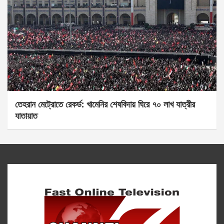
তেহরান মেট্রোতে রেকর্ড: খামেনির শেষবিদায় ঘিরে ৭০ লাখ যাত্রীর
যাতায়াত