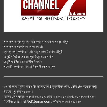
সম্পাদক ও ব্যবস্থাপনা পরিচালকঃ এস.এম.এ মনসুর মাসুদ
সম্পাদক ও প্রকাশকঃ কামরুননাহার
ব্যবস্থাপনা সম্পাদকঃ মোঃ আবু নাছের ইকবাল চৌধুরী
ডেপুটি এডিটরঃ মোঃ মোস্তাফিজুর রহমান খান
জয়েন্ট এডিটরঃ মোঃ রবিউল ইসলাম
সহকারী সম্পাদকঃ শাহ রাশিদুল ইসলাম রাসেল
৩৮ মা ভবন (তৃতীয় তলা) বীর মুক্তিযোদ্ধা কুতুবউদ্দিন রোড, সেক্টর #৮ আব্দুল্লাহপুর
উত্তরা পূর্ব, ঢাকা-১২৩০।
অফিস ফোন নম্বরঃ ০২-৪৪৮৯১০১৮, মোবাঃ০১৯৭০৫৭২৯৩৪, ০১৭১৩৩৯৪৭৯৯
ইমেইলঃ channel7bd@gmail.com, অফিসঃ ০২-৪৪৮৯১০১৮