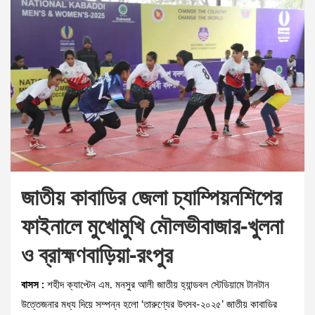
জাতীয় কাবাডির জেলা চ্যাম্পিয়নশিপের
ফাইনালে মুখোমুখি মৌলভীবাজার-খুলনা
ও ব্রাহ্মণবাড়িয়া-রংপুর
বাসস :
শহীদ ক্যাপ্টেন এম. মনসুর আলী জাতীয় হ্যান্ডবল স্টেডিয়ামে টানটান
উত্তেজনার মধ্য দিয়ে সম্পন্ন হলো ‘তারুণ্যের উৎসব-২০২৫’ জাতীয় কাবাডির