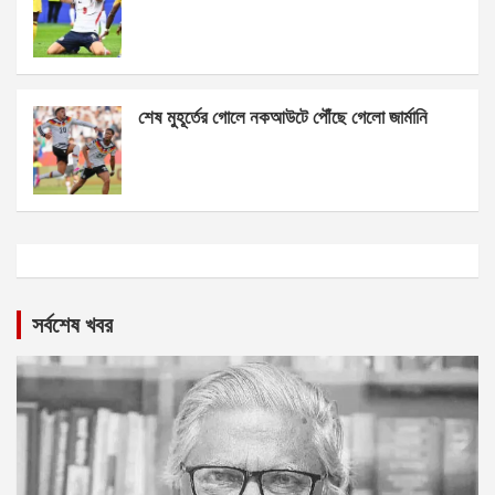
শেষ মুহূর্তের গোলে নকআউটে পৌঁছে গেলো জার্মানি
সর্বশেষ খবর