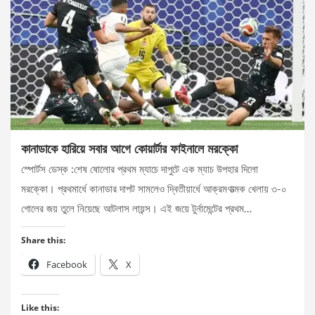
কানাডাকে হারিয়ে সবার আগে কোয়ার্টার ফাইনালে মরক্কো
স্পোর্টস ডেস্ক :শেষ ষোলোর প্রথম ম্যাচে দাপুটে এক ম্যাচ উপহার দিলো
মরক্কো। প্রথমার্ধে কানাডার দাপট সামলেও দ্বিতীয়ার্ধে আক্রমণাত্মক খেলায় ৩-০
গোলের জয় তুলে নিয়েছে আটলাস লায়ন্স। এই জয়ে টুর্নামেন্টের প্রথম…
Share this:
Facebook
X
Like this: