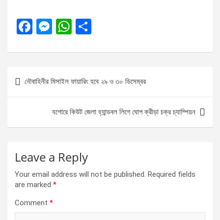
F
M
W
S
a
es
h
h
ce
se
at
ar
b
n
s
e
Post
নৌবাহিনীর মিসাইল ফায়ারিং হবে ২৯ ও ৩০ ডিসেম্বর
o
g
A
navigation
o
er
p
যশোরে কিউট জেলা হ্যান্ডবল লিগে ঘোপ ক্রীড়া চক্র চ্যাম্পিয়ন
k
p
Leave a Reply
Your email address will not be published.
Required fields
are marked
*
Comment
*