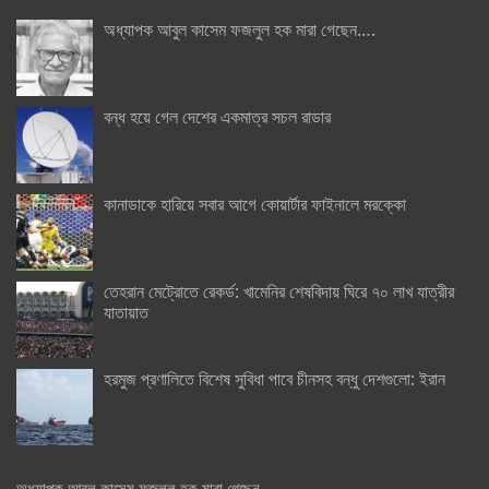
অধ্যাপক আবুল কাসেম ফজলুল হক মারা গেছেন….
বন্ধ হয়ে গেল দেশের একমাত্র সচল রাডার
কানাডাকে হারিয়ে সবার আগে কোয়ার্টার ফাইনালে মরক্কো
তেহরান মেট্রোতে রেকর্ড: খামেনির শেষবিদায় ঘিরে ৭০ লাখ যাত্রীর
যাতায়াত
হরমুজ প্রণালিতে বিশেষ সুবিধা পাবে চীনসহ বন্ধু দেশগুলো: ইরান
অধ্যাপক আবুল কাসেম ফজলুল হক মারা গেছেন….