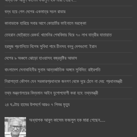
বন্ধ হয়ে গেল দেশের একমাত্র সচল রাডার
কানাডাকে হারিয়ে সবার আগে কোয়ার্টার ফাইনালে মরক্কো
তেহরান মেট্রোতে রেকর্ড: খামেনির শেষবিদায় ঘিরে ৭০ লাখ যাত্রীর যাতায়াত
হরমুজ প্রণালিতে বিশেষ সুবিধা পাবে চীনসহ বন্ধু দেশগুলো: ইরান
দেশের ৯ অঞ্চলে ঝোড়ো হাওয়াসহ বজ্রবৃষ্টির আভাস
বাংলাদেশ সেনাবাহিনীর সুনাম আন্তর্জাতিক অঙ্গনে সুবিদিত: রাষ্ট্রপতি
নিরাপত্তা কৌশল যেন সরকারপ্রধানকে জনগণ থেকে দূরে ঠেলে না দেয়: প্রধানমন্ত্রী
তথ্য মন্ত্রণালয়ের বিদ্যমান আইন যুগোপযোগী করা হবে: তথ্যমন্ত্রী
২৪ ঘণ্টায় হামের উপসর্গে আরও ৭ শিশুর মৃত্যু
অধ্যাপক আবুল কাসেম ফজলুল হক মারা গেছেন….