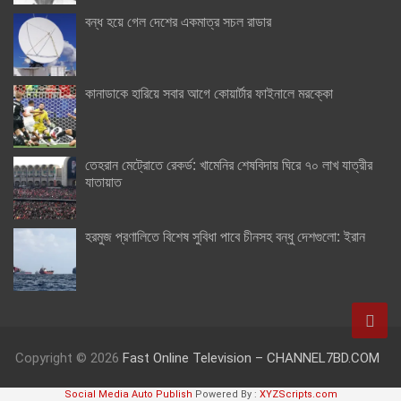
বন্ধ হয়ে গেল দেশের একমাত্র সচল রাডার
কানাডাকে হারিয়ে সবার আগে কোয়ার্টার ফাইনালে মরক্কো
তেহরান মেট্রোতে রেকর্ড: খামেনির শেষবিদায় ঘিরে ৭০ লাখ যাত্রীর
যাতায়াত
হরমুজ প্রণালিতে বিশেষ সুবিধা পাবে চীনসহ বন্ধু দেশগুলো: ইরান
Copyright © 2026
Fast Online Television – CHANNEL7BD.COM
Social Media Auto Publish
Powered By :
XYZScripts.com