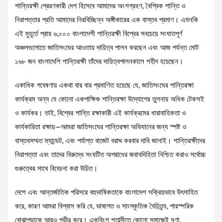
শান্তিরক্ষী প্রেরণকারী দেশ হিসেবে আমাদের অংশগ্রহণ, বৈশ্বিক শান্তি ও
নিরাপত্তার প্রতি আমাদের নিরবিচ্ছিন্ন অঙ্গীকারের এক বাস্তব প্রমাণ। এমনকি
এই মুহূর্তে প্রায় ৬,০০০ বাংলাদেশী শান্তিরক্ষী বিশ্বের সবচেয়ে সংঘাতপূর্ণ
অঞ্চলগুলোতে জাতিসংঘের আওতায় দায়িত্ব পালন করছেন এবং আজ পর্যন্ত মোট
১৬৮ জন বাংলাদেশি শান্তিরক্ষী তাঁদের দায়িত্বপালনকালে শহীদ হয়েছেন।
একাধিক গবেষণায় একথা বার বার প্রমাণিত হয়েছে যে, জাতিসংঘের শান্তিরক্ষা
কার্যক্রম অন্য যে কোনো একপাক্ষিক শান্তিরক্ষা উদ্যোগের তুলনায় অধিক টেকসই
ও কার্যকর। তাই, বিশ্বের শান্তি রক্ষাকারী এই কার্যক্রমের ধারাবাহিকতা ও
কার্যকারিতা রক্ষায়—আমরা জাতিসংঘের শান্তিরক্ষা অভিযানের জন্য স্পষ্ট ও
বাস্তবসম্মত ম্যান্ডেট, এবং পর্যাপ্ত বাজেট বরাদ্দ করবার দাবি জানাই। শান্তিরক্ষীদের
নিরাপত্তা এবং তাদের বিরুদ্ধে সংঘটিত অপরাধের জবাবদিহিতা নিশ্চিত করাও সর্বোচ্চ
গুরুত্বের সাথে বিবেচনা করা উচিত।
দেশে এবং আন্তর্জাতিক পরিসরে বহুভাষিকতাকে বাংলাদেশ সক্রিয়ভাবে উৎসাহিত
করে, কারণ আমরা বিশ্বাস করি যে, ভাষাগত ও সাংস্কৃতিক বৈচিত্র্য, পারস্পরিক
বোঝাপড়াকে আরও গভীর করে। একবিংশ শতাব্দীতে কোনো সমাজেই ঘৃণা,