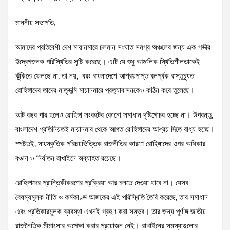
মাননীয় সভাপতি,
আমাদের প্রতিবেশী দেশ মায়ানমারে চলমান সংঘাত সমগ্র অঞ্চলের জন্য এক গভীর
উদ্বেগজনক পরিস্থিতির সৃষ্টি করেছে। এটি যে শুধু আঞ্চলিক স্থিতিশীলতাকেই
ঝুঁকিতে ফেলছে না, তা নয়, বরং বাংলাদেশে আশ্রয়পাপ্ত বলপূর্বক বাস্তুচ্যুত
রোহিঙ্গাদের তাদের মাতৃভূমি মায়ানমারে প্রত্যাবাসনকেও কঠিন করে তুলেছে।
আট বছর পার হলেও রোহিঙ্গা সংকটের কোনো সমাধান দৃষ্টিগোচর হচ্ছে না। উপরন্তু,
বাংলাদেশ প্রতিনিয়তই মায়ানমার থেকে আগত রোহিঙ্গাদের আশ্রয় দিতে বাধ্য হচ্ছে।
স্পষ্টতই, সাংস্কৃতিক পরিচয়ভিত্তিক রাজনীতির কারণে রোহিঙ্গাদের ওপর অধিকার
বঞ্চনা ও নির্যাতন রাখাইনে অব্যাহত রয়েছে।
রোহিঙ্গাদের প্রান্তিকীকরণের প্রক্রিয়া আর চলতে দেওয়া যাবে না। যেসব
বৈষম্যমূলক নীতি ও কর্মকাণ্ড আজকের এই পরিস্থিতি তৈরি করেছে, তার সমাধান
এবং প্রতিকারমূলক ব্যবস্থা এখনই গ্রহণ করা সম্ভব। তার জন্য পূর্ণাঙ্গ জাতীয়
রাজনৈতিক মীমাংসার অপেক্ষা করার প্রয়োজন নেই। রাখাইনের সমস্যাগুলোর