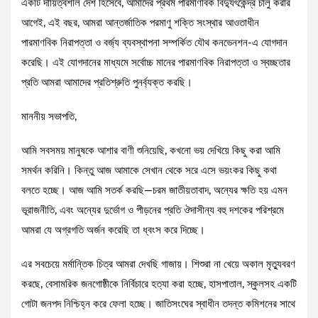
একটি দায়িত্বশীল দেশ হিসেবে, আমাদের প্রথম পারমাণবিক বিদ্যুৎকেন্দ্র চালু করার
আগেই, এই বছর, আমরা আন্তর্জাতিক পরমাণু শক্তি সংস্থার আওতাধীন
পারমাণবিক নিরাপত্তা ও বর্জ্য ব্যবস্থাপনা সম্পর্কিত যৌথ কনভেনশন-এ যোগদান
করেছি। এই যোগদানের মাধ্যমে সর্বোচ্চ মানের পারমাণবিক নিরাপত্তা ও স্বচ্ছতার
প্রতি আমরা আমাদের প্রতিশ্রুতি পুনর্ব্যক্ত করছি।
মাননীয় সভাপতি,
আমি সবসময় মানুষকে আশার বাণী শুনিয়েছি, কখনো ভয় দেখিয়ে কিছু করা আমি
সমর্থন করিনি। কিন্তু আজ আমাকে সেখান থেকে সরে এসে ভয়ংকর কিছু কথা
বলতে হচ্ছে। আজ আমি সতর্ক করছি—চরম জাতীয়তাবাদ, অন্যের ক্ষতি হয় এমন
ভূরাজনীতি, এবং অন্যের দুর্ভোগ ও পীড়নের প্রতি ঔদাসীন্য বহু দশকের পরিশ্রমে
আমরা যে অগ্রগতি অর্জন করেছি তা ধ্বংস করে দিচ্ছে।
এর সবচেয়ে মর্মান্তিক চিত্র আমরা দেখছি গাজায়। শিশুরা না খেয়ে অকাল মৃত্যুবরণ
করছে, বেসামরিক জনগোষ্ঠীকে নির্বিচারে হত্যা করা হচ্ছে, হাসপাতাল, স্কুলসহ একটি
গোটা জনপদ নিশ্চিহ্ন করে ফেলা হচ্ছে। জাতিসংঘের স্বাধীন তদন্ত কমিশনের সাথে