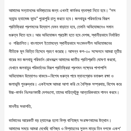
আমাদের সন্তানদের ভবিষ্যতের জন্য এখনই কার্যকর ব্যবস্থা নিতে হবে। “লস
অ্যান্ড ড্যামেজ ফান্ড” পুরোপুরি চালু করতে হবে। জলবায়ুর পরিবর্তনের বিরূপ
প্রতিক্রিয়া প্রশমনের উদ্যোগ যেমন বাড়াতে হবে, তেমনি অভিযোজনেও সমান
গুরুত্ব দিতে হবে। আর অভিযোজন প্রচেষ্টা হতে হবে দেশজ, স্থানীয়ভাবে নির্ধারিত
ও পরিচালিত। বাংলাদেশ ইতোমধ্যে স্থানীয়ভাবে সংবেদনশীল অভিযোজনের
নীতিকে মূল ভিত্তি হিসেবে গ্রহণ করেছে। আসন্ন কপ-৩০ সম্মেলনে আমরা তৃতীয়
বারের মত জলবায়ু পরিবর্তন রোধকল্পে আমাদের জাতীয় প্রতিশ্রুতি ঘোষণা করবো,
যেখানে জলবায়ুর পরিবর্তনের বিরূপ প্রতিক্রিয়া প্রশমন লক্ষ্যের পাশাপাশি
অভিযোজন উদ্যোগও থাকবে—বিশেষ গুরুত্ব পাবে ম্যানগ্রোভ বনাঞ্চল রক্ষা ও
জলাভূমি পুনরুদ্ধার। একইসঙ্গে আমরা আশা করি যে বৈশ্বিক সম্প্রদায়, বিশেষ করে
উচ্চ-কার্বন নিঃসরণকারী দেশগুলো, তাদের দায়িত্বটুকু আন্তরিকভাবে পালন করবে।
মাননীয় সভাপতি,
বর্তমানের আরেকটি বড় চ্যালেঞ্জ হলো বিশ্ব বাণিজ্যে সংরক্ষণবাদের উত্থান।
আমাদের সময়ে আমরা দেখেছি বাণিজ্য ও বিশ্বায়নের সুফল মাত্র তিন দশকে একশ’