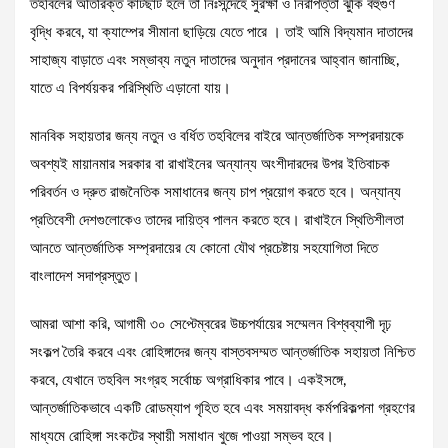
তহবিলের অতিরিক্ত কাটছাঁট হলে তা নিঃসন্দেহে সুরক্ষা ও নিরাপত্তা ঝুঁকি বহুগুণ
বৃদ্ধি করবে, যা ক্যাম্পের সীমানা ছাড়িয়ে যেতে পারে । তাই আমি বিদ্যমান দাতাদের
সাহাজ্য বাড়াতে এবং সম্ভাব্য নতুন দাতাদের অনুদান প্রদানের আহ্বান জানাচ্ছি,
যাতে এ বিপর্যয়কর পরিস্থিতি এড়ানো যায়।
মানবিক সহায়তার জন্য নতুন ও বর্ধিত তহবিলের বাইরে আন্তর্জাতিক সম্প্রদায়কে
অবশ্যই মায়ানমার সরকার বা রাখাইনের অন্যান্য অংশীদারদের উপর ইতিবাচক
পরিবর্তন ও দ্রুত রাজনৈতিক সমাধানের জন্য চাপ প্রয়োগ করতে হবে। অন্যান্য
প্রতিবেশী দেশগুলোকেও তাদের দায়িত্ব পালন করতে হবে। রাখাইনে স্থিতিশীলতা
আনতে আন্তর্জাতিক সম্প্রদায়ের যে কোনো যৌথ প্রচেষ্টায় সহযোগিতা দিতে
বাংলাদেশ সদাপ্রস্তুত।
আমরা আশা করি, আগামী ৩০ সেপ্টেম্বরের উচ্চপর্যায়ের সম্মেলন বিশ্বব্যাপী দৃঢ়
সংকল্প তৈরি করবে এবং রোহিঙ্গাদের জন্য বাস্তবসম্মত আন্তর্জাতিক সহায়তা নিশ্চিত
করবে, যেখানে তহবিল সংগ্রহ সর্বোচ্চ অগ্রাধিকার পাবে। একইসঙ্গে,
আন্তর্জাতিকভাবে একটি রোডম্যাপ গৃহিত হবে এবং সময়াবদ্ধ কর্মপরিকল্পনা গ্রহণের
মাধ্যমে রোহিঙ্গা সংকটের স্থায়ী সমাধান খুজে পাওয়া সম্ভব হবে।