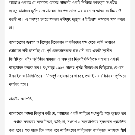
আমরাও একমত যে আমাদের চোখের সামনেই একটি নির্বিচার গণহত্যা সংঘটিত
হচ্ছে; আমাদের দূর্ভাগ্য যে মানবজাতির পক্ষ থেকে এর অবসানে আমরা সর্বোচ্চ চেষ্টা
করছি না। এ অবস্থা চলতে থাকলে ভবিষ্যৎ প্রজন্ম ও ইতিহাস আমাদের ক্ষমা করবে
না।
বাংলাদেশের জনগণ ও বিশ্বের বিবেকবান নাগরিকদের পক্ষ থেকে আমি আবারও
জোরালো দাবী জানাচ্ছি যে, পূর্ব জেরুজালেমকে রাজধানী করে একটি স্বাধীন
ফিলিস্তিন রাষ্ট্র প্রতিষ্ঠার মাধ্যমে এ সমস্যার দ্বিরাষ্ট্রভিত্তিক সমাধান এখনই
বাস্তবায়ন করতে হবে। শুধুমাত্র ১৯৬৭ সালের পূর্বের সীমারেখার ভিত্তিতে, যেখানে
ইসরাইল ও ফিলিস্তিনে শান্তিপূর্ণ সহাবস্থানে থাকবে, তখনই ন্যায়বিচার সম্পূর্ণভাবে
কার্যকর হবে।
মাননীয় সভাপতি,
বাংলাদেশে আমরা বিশ্বাস করি যে, আমাদের একটি শান্তির সংস্কৃতি গড়ে তুলতে হবে
—যেখানে সর্বস্তরে সহনশীলতা, অহিংসা, সংলাপ ও সহযোগিতার মূল্যবোধ প্রতিষ্ঠিত
করা হবে। গত সাড়ে তিন দশক ধরে জাতিসংঘের শান্তিরক্ষা কার্যক্রমে অন্যতম শীর্ষ