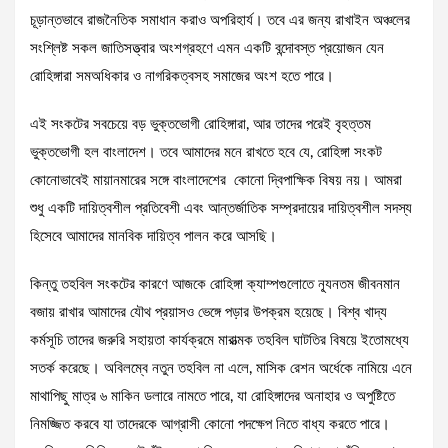
চূড়ান্তভাবে রাজনৈতিক সমাধান করাও অপরিহার্য। তবে এর জন্য রাখাইন অঞ্চলের
সংশ্লিষ্ট সকল জাতিসত্ত্বার অংশগ্রহণে এমন একটি বন্দোবস্ত প্রয়োজন যেন
রোহিঙ্গারা সমঅধিকার ও নাগরিকত্বসহ সমাজের অংশ হতে পারে।
এই সংকটের সবচেয়ে বড় ভুক্তভোগী রোহিঙ্গারা, আর তাদের পরেই বৃহত্তম
ভুক্তভোগী হল বাংলাদেশ। তবে আমাদের মনে রাখতে হবে যে, রোহিঙ্গা সংকট
কোনোভাবেই মায়ানমারের সঙ্গে বাংলাদেশের কোনো দ্বিপাক্ষিক বিষয় নয়। আমরা
শুধু একটি দায়িত্বশীল প্রতিবেশী এবং আন্তর্জাতিক সম্প্রদায়ের দায়িত্বশীল সদস্য
হিসেবে আমাদের মানবিক দায়িত্ব পালন করে আসছি।
কিন্তু তহবিল সংকটের কারণে আজকে রোহিঙ্গা ক্যাম্পগুলোতে ন্যূনতম জীবনমান
বজায় রাখার আমাদের যৌথ প্রয়াসও ভেঙ্গে পড়ার উপক্রম হয়েছে। বিশ্ব খাদ্য
কর্মসূচি তাদের জরুরি সহায়তা কার্যক্রমে মারাত্মক তহবিল ঘাটতির বিষয়ে ইতোমধ্যে
সতর্ক করেছে। অবিলম্বে নতুন তহবিল না এলে, মাসিক রেশন অর্ধেকে নামিয়ে এনে
মাথাপিছু মাত্র ৬ মাকিন ডলারে নামতে পারে, যা রোহিঙ্গাদের অনাহার ও অপুষ্টিতে
নিমজ্জিত করবে যা তাদেরকে আগ্রাসী কোনো পদক্ষেপ নিতে বাধ্য করতে পারে।