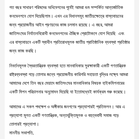
গত বছর সাধারণ পরিষদের অধিবেশনের পূর্বেই আমরা গুম সম্পর্কিত আন্তর্জাতিক
কনভেনশনে যোগ দিয়েছিলাম। এখন এর বিধানসমূহ জাতীয়ক্ষেত্রে বাস্তবায়নের
জন্য প্রয়োজনীয় আইন প্রণয়নের কাজ চলমান রয়েছে। এ বছর, আমরা
জাতিসংঘের নির্যাতনবিরোধী কনভেনশনের ঐচ্ছিক প্রোটোকলে যোগ দিয়েছি এবং
এর বাস্তবায়নে একটি স্বাধীন প্রতিরোধমূলক জাতীয় প্রাতিষ্ঠানিক ব্যবস্থা প্রতিষ্ঠার
জন্য কাজ করছি।
নিবর্তনমূলক স্বৈরতান্ত্রিক ব্যবস্থা হতে মানবাধিকার সুরক্ষাকারী একটি গণতান্ত্রিক
রাষ্ট্রব্যবস্থা গড়ে তোলার জন্যে প্রয়োজনীয় কারিগরি সহায়তা বৃদ্ধির লক্ষ্যে আমরা
আমাদের দেশে তিন বছর মেয়াদে জাতিসংঘের মানবাধিকার বিষয়ক হাইকমিশনারের
একটি মিশন পরিচালনার অনুমোদন দিয়েছি যা ইতোমধ্যেই কার্যক্রম শুরু করেছে।
আমাদের এ সকল পদক্ষেপ ও অঙ্গীকার জনগণের প্রত্যাশারই প্রতিফলন। আর এ
প্রত্যাশা মূলত একটি গণতান্ত্রিক, অন্তর্ভুক্তিমূলক ও বহুত্ববাদী সমাজ গড়ে
তোলারই প্রত্যাশা।
মাননীয় সভাপতি,