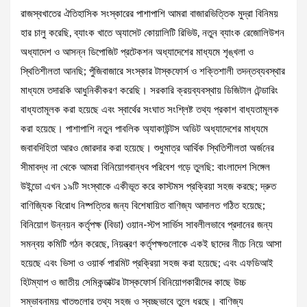
রাজস্বখাতের ঐতিহাসিক সংস্কারের পাশাপাশি আমরা বাজারভিত্তিক মুদ্রা বিনিময়
হার চালু করেছি, ব্যাংক খাতে অ্যাসেট কোয়ালিটি রিভিউ, নতুন ব্যাংক রেজোলিউশন
অধ্যাদেশ ও আসন্ন ডিপোজিট প্রটেকশন অধ্যাদেশের মাধ্যমে শৃঙ্খলা ও
স্থিতিশীলতা আনছি; পুঁজিবাজারে সংস্কার টাস্কফোর্স ও শক্তিশালী তদন্তব্যবস্থার
মাধ্যমে তদারকি আধুনিকীকরণ করেছি। সরকারি ক্রয়ব্যবস্থায় ডিজিটাল টেন্ডারিং
বাধ্যতামূলক করা হয়েছে এবং স্বার্থের সংঘাত সংশ্লিষ্ট তথ্য প্রকাশ বাধ্যতামূলক
করা হয়েছে। পাশাপাশি নতুন পাবলিক অ্যাকাউন্টস অডিট অধ্যাদেশের মাধ্যমে
জবাবদিহিতা আরও জোরদার করা হয়েছে। শুধুমাত্র আর্থিক স্থিতিশীলতা অর্জনের
সীমাবদ্ধ না থেকে আমরা বিনিয়োগবান্ধব পরিবেশ গড়ে তুলছি: বাংলাদেশ সিঙ্গেল
উইন্ডো এখন ১৯টি সংস্থাকে একীভূত করে কাস্টমস প্রক্রিয়া সহজ করছে; দ্রুত
বাণিজ্যিক বিরোধ নিষ্পত্তির জন্য বিশেষায়িত বাণিজ্য আদালত গঠিত হয়েছে;
বিনিয়োগ উন্নয়ন কর্তৃপক্ষ (বিডা) ওয়ান-স্টপ সার্ভিস সাবলীলভাবে প্রদানের জন্য
সমন্বয় কমিটি গঠন করেছে, নিয়ন্ত্রণ কর্তৃপক্ষগুলোকে একই ছাদের নীচে নিয়ে আসা
হয়েছে এবং ভিসা ও ওয়ার্ক পারমিট প্রক্রিয়া সহজ করা হয়েছে; এবং এফডিআই
হিটম্যাপ ও জাতীয় সেমিকন্ডাক্টর টাস্কফোর্স বিনিয়োগকারীদের কাছে উচ্চ
সম্ভাবনাময় খাতগুলোর তথ্য সহজ ও স্বচ্ছভাবে তুলে ধরছে। বাণিজ্য