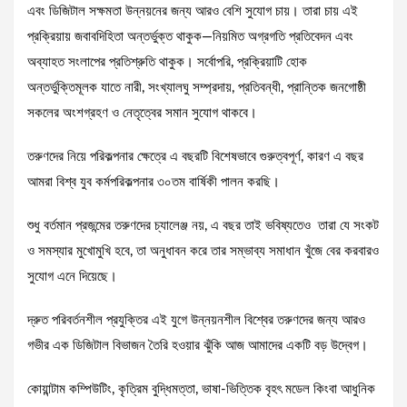
এবং ডিজিটাল সক্ষমতা উন্নয়নের জন্য আরও বেশি সুযোগ চায়। তারা চায় এই
প্রক্রিয়ায় জবাবদিহিতা অন্তর্ভুক্ত থাকুক—নিয়মিত অগ্রগতি প্রতিবেদন এবং
অব্যাহত সংলাপের প্রতিশ্রুতি থাকুক। সর্বোপরি, প্রক্রিয়াটি হোক
অন্তর্ভুক্তিমূলক যাতে নারী, সংখ্যালঘু সম্প্রদায়, প্রতিবন্ধী, প্রান্তিক জনগোষ্ঠী
সকলের অংশগ্রহণ ও নেতৃত্বের সমান সুযোগ থাকবে।
তরুণদের নিয়ে পরিকল্পনার ক্ষেত্রে এ বছরটি বিশেষভাবে গুরুত্বপূর্ণ, কারণ এ বছর
আমরা বিশ্ব যুব কর্মপরিকল্পনার ৩০তম বার্ষিকী পালন করছি।
শুধু বর্তমান প্রজন্মের তরুণদের চ্যালেঞ্জ নয়, এ বছর তাই ভবিষ্যতেও তারা যে সংকট
ও সমস্যার মুখোমুখি হবে, তা অনুধাবন করে তার সম্ভাব্য সমাধান খুঁজে বের করবারও
সুযোগ এনে দিয়েছে।
দ্রুত পরিবর্তনশীল প্রযুক্তির এই যুগে উন্নয়নশীল বিশ্বের তরুণদের জন্য আরও
গভীর এক ডিজিটাল বিভাজন তৈরি হওয়ার ঝুঁকি আজ আমাদের একটি বড় উদ্বেগ।
কোয়ান্টাম কম্পিউটিং, কৃত্রিম বুদ্ধিমত্তা, ভাষা-ভিত্তিক বৃহৎ মডেল কিংবা আধুনিক