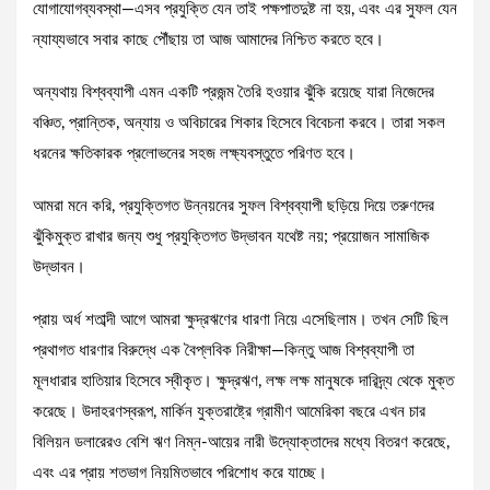
যোগাযোগব্যবস্থা—এসব প্রযুক্তি যেন তাই পক্ষপাতদুষ্ট না হয়, এবং এর সুফল যেন
ন্যায্যভাবে সবার কাছে পৌঁছায় তা আজ আমাদের নিশ্চিত করতে হবে।
অন্যথায় বিশ্বব্যাপী এমন একটি প্রজন্ম তৈরি হওয়ার ঝুঁকি রয়েছে যারা নিজেদের
বঞ্চিত, প্রান্তিক, অন্যায় ও অবিচারের শিকার হিসেবে বিবেচনা করবে। তারা সকল
ধরনের ক্ষতিকারক প্রলোভনের সহজ লক্ষ্যবস্তুতে পরিণত হবে।
আমরা মনে করি, প্রযুক্তিগত উন্নয়নের সুফল বিশ্বব্যাপী ছড়িয়ে দিয়ে তরুণদের
ঝুঁকিমুক্ত রাখার জন্য শুধু প্রযুক্তিগত উদ্ভাবন যথেষ্ট নয়; প্রয়োজন সামাজিক
উদ্ভাবন।
প্রায় অর্ধ শতাব্দী আগে আমরা ক্ষুদ্রঋণের ধারণা নিয়ে এসেছিলাম। তখন সেটি ছিল
প্রথাগত ধারণার বিরুদ্ধে এক বৈপ্লবিক নিরীক্ষা—কিন্তু আজ বিশ্বব্যাপী তা
মূলধারার হাতিয়ার হিসেবে স্বীকৃত। ক্ষুদ্রঋণ, লক্ষ লক্ষ মানুষকে দারিদ্র্য থেকে মুক্ত
করেছে। উদাহরণস্বরূপ, মার্কিন যুক্তরাষ্ট্রে গ্রামীণ আমেরিকা বছরে এখন চার
বিলিয়ন ডলারেরও বেশি ঋণ নিম্ন-আয়ের নারী উদ্যোক্তাদের মধ্যে বিতরণ করেছে,
এবং এর প্রায় শতভাগ নিয়মিতভাবে পরিশোধ করে যাচ্ছে।