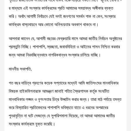
পূর্তিতে রাজনৈতিক দলগুলোর সাথে একই মঞ্চে দাঁড়িয়ে সকলে মিলে “জুলাই ঘোষণা”-
র মাধ্যমে এই সংস্কার কার্যক্রমের প্রতি আমাদের সময়াবদ্ধ অঙ্গীকার ব্যক্ত
করি। অর্থাৎ আগামী নির্বাচনে যেই দলই জনগণের সমর্থন পাক না কেন, সংস্কার
কার্যক্রম বাস্তবায়নে আর কোনো অনিশ্চয়তার অবকাশ থাকবে না।
আপনারা জানেন যে, আগামী বছরের ফেব্রুয়ারি মাসে আমরা জাতীয় নির্বাচন অনুষ্ঠানের
প্রস্তুতি নিচ্ছি। পাশাপাশি, স্বচ্ছতা, জবাবদিহিতা ও আইনের শাসন নিশ্চিত করবার
জন্য আমরা নিরবচ্ছিন্নভাবে নাগরিকবান্ধব সংস্কার চালিয়ে যাচ্ছি।
মাননীয় সভাপতি,
গত বছর দায়িত্ব গ্রহণের কয়েক সপ্তাহের মধ্যেই আমি জাতিসংঘের মানবাধিকার
বিষয়ক হাইকমিশনারকে আমন্ত্রণ জানাই পতিত স্বৈরশাসক কর্তৃক সংঘটিত
মানবাধিকার লঙ্ঘন ও নৃশংসতার চিত্র উদ্ঘাটন করার জন্য। তারা মাঠ পর্যায়ে তদন্ত
করে বিস্তারিত প্রতিবেদনের পাশাপাশি ভবিষ্যতে যাতে এ ধরনের অপরাধের
পুনরাবৃত্তি না ঘটে সেজন্যে যে সুপারিশমালা দিয়েছে, তা আমরা আমাদের জাতীয়
সংস্কার কার্যক্রমে যুক্ত করেছি।