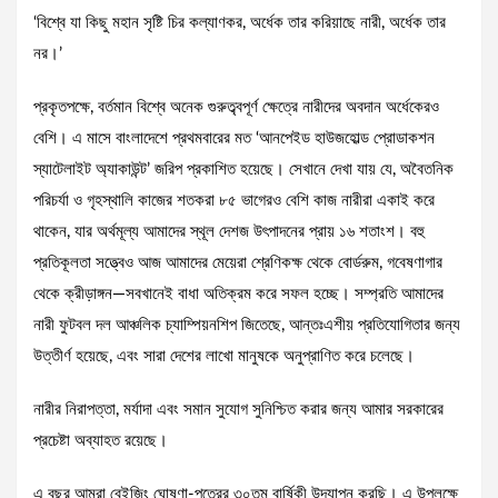
‘বিশ্বে যা কিছু মহান সৃষ্টি চির কল্যাণকর, অর্ধেক তার করিয়াছে নারী, অর্ধেক তার
নর।’
প্রকৃতপক্ষে, বর্তমান বিশ্বে অনেক গুরুত্ব্বপূর্ণ ক্ষেত্রে নারীদের অবদান অর্ধেকেরও
বেশি। এ মাসে বাংলাদেশে প্রথমবারের মত ‘আনপেইড হাউজহোল্ড প্রোডাকশন
স্যাটেলাইট অ্যাকাউন্ট’ জরিপ প্রকাশিত হয়েছে। সেখানে দেখা যায় যে, অবৈতনিক
পরিচর্যা ও গৃহস্থালি কাজের শতকরা ৮৫ ভাগেরও বেশি কাজ নারীরা একাই করে
থাকেন, যার অর্থমূল্য আমাদের স্থূল দেশজ উৎপাদনের প্রায় ১৬ শতাংশ। বহু
প্রতিকূলতা সত্ত্বেও আজ আমাদের মেয়েরা শ্রেণিকক্ষ থেকে বোর্ডরুম, গবেষণাগার
থেকে ক্রীড়াঙ্গন—সবখানেই বাধা অতিক্রম করে সফল হচ্ছে। সম্প্রতি আমাদের
নারী ফুটবল দল আঞ্চলিক চ্যাম্পিয়নশিপ জিতেছে, আন্তঃএশীয় প্রতিযোগিতার জন্য
উত্তীর্ণ হয়েছে, এবং সারা দেশের লাখো মানুষকে অনুপ্রাণিত করে চলেছে।
নারীর নিরাপত্তা, মর্যাদা এবং সমান সুযোগ সুনিশ্চিত করার জন্য আমার সরকারের
প্রচেষ্টা অব্যাহত রয়েছে।
এ বছর আমরা বেইজিং ঘোষণা-পত্রের ৩০তম বার্ষিকী উদযাপন করছি। এ উপলক্ষে