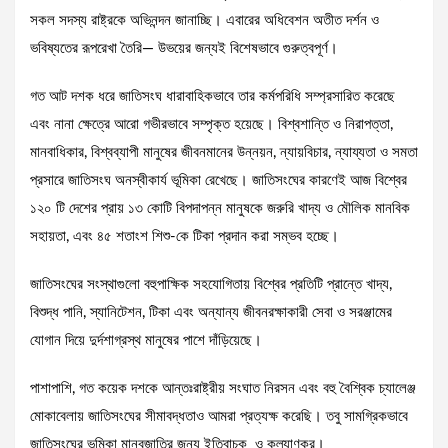
সকল সদস্য রাষ্ট্রকে অভিনন্দন জানাচ্ছি। এবারের অধিবেশন অতীত দর্শন ও
ভবিষ্যতের রূপরেখা তৈরি— উভয়ের জন্যই বিশেষভাবে গুরুত্বপূর্ণ।
গত আট দশক ধরে জাতিসংঘ ধারাবাহিকভাবে তার কর্মপরিধি সম্প্রসারিত করেছে
এবং নানা ক্ষেত্রে আরো গভীরভাবে সম্পৃক্ত হয়েছে। বিশ্বশান্তি ও নিরাপত্তা,
মানবাধিকার, বিশ্বব্যাপী মানুষের জীবনমানের উন্নয়ন, ন্যায়বিচার, ন্যায্যতা ও সমতা
প্রসারে জাতিসংঘ অনস্বীকার্য ভূমিকা রেখেছে। জাতিসংঘের কারণেই আজ বিশ্বের
১২০ টি দেশের প্রায় ১৩ কোটি বিপদাপন্ন মানুষকে জরুরি খাদ্য ও মৌলিক মানবিক
সহায়তা, এবং ৪৫ শতাংশ শিশু-কে টিকা প্রদান করা সম্ভব হচ্ছে।
জাতিসংঘের সংস্থাগুলো বহুপাক্ষিক সহযোগিতায় বিশ্বের প্রতিটি প্রান্তে খাদ্য,
বিশুদ্ধ পানি, স্যানিটেশন, টিকা এবং অন্যান্য জীবনরক্ষাকারী সেবা ও সরঞ্জামের
যোগান দিয়ে দুর্দশাগ্রস্থ মানুষের পাশে দাঁড়িয়েছে।
পাশাপাশি, গত কয়েক দশকে আন্তঃরাষ্ট্রীয় সংঘাত নিরসন এবং বহু বৈশ্বিক চ্যালেঞ্জ
মোকাবেলায় জাতিসংঘের সীমাবদ্ধতাও আমরা প্রত্যক্ষ করেছি। তবু সামগ্রিকভাবে
জাতিসংঘের ভূমিকা মানবজাতির জন্য ইতিবাচক ও কল্যাণকর।