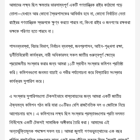
আমাদের লক্ষ্য ছিল ক্ষমতার ভারসাম্যপূর্ণ একটি গণতান্ত্রিক রাষ্ট্র কাঠামো গড়ে
তোলা—যেখানে আর কোনো স্বৈরশাসকের আবির্ভাব হবে না, কোনো নির্বাচিত নেতা
রাষ্ট্রের গণতান্ত্রিক স্বরূপকে ক্ষুণ্ন করতে পারবে না, কিংবা রাষ্ট্র ও জনগণের রক্ষকরা
ভক্ষকে পরিণত হতে পারবে না।
শাসনব্যবস্থা, বিচার বিভাগ, নির্বাচন ব্যবস্থা, জনপ্রশাসন, আইন-শৃঙ্খলা রক্ষা,
দুর্নীতিবিরোধী কার্যক্রম, নারী অধিকারসহ সকল জাতীয় গুরুত্বপূর্ণ ক্ষেত্রে
প্রয়োজনীয় সংস্কার করার জন্য আমরা ১১টি স্বাধীন সংস্কার কমিশন প্রতিষ্ঠা
করি। কমিশনগুলো জনমত যাচাই ও গভীর পর্যালোচনা করে বিস্তারিত সংস্কার
কার্যক্রম সুপারিশ করে।
এ সংস্কার সুপারিশগুলো টেকসইভাবে বাস্তবায়নের জন্য আমরা একটি জাতীয়
ঐক্যমত্য কমিশন গঠন করি যারা ৩০টিরও বেশি রাজনৈতিক দল ও জোটকে নিয়ে
আলোচনায় বসে। এ কমিশনের লক্ষ্য ছিল সংস্কার প্রস্তাবগুলোর প্রতি দলমত
নির্বিশেষে একটি টেকসই সামাজিক অঙ্গীকার তৈরি করা। আমাদের এই
অন্তর্ভুক্তিমূলক পদক্ষেপ সফল হয়। আমরা জুলাই গণঅভ্যুত্থানের এক বছর