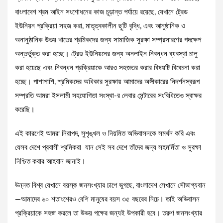
বাংলাদেশ শ্রম আইন সংশোধনের কাজ চূড়ান্ত পর্যায়ে রয়েছে, যেখানে ট্রেড
ইউনিয়ন প্রক্রিয়া সহজ করা, মাতৃত্বকালীন ছুটি বৃদ্ধি, এবং আনুষ্ঠানিক ও
অনানুষ্ঠানিক উভয় খাতের শ্রমিকদের জন্য সামাজিক সুরক্ষা সম্প্রসারণের পদক্ষেপ
অন্তর্ভুক্ত করা হচ্ছে। ট্রেড ইউনিয়নের জন্য অনলাইন নিবন্ধন ব্যবস্থা চালু
করা হয়েছে এবং নিবন্ধন প্রক্রিয়াকে আরও সহজতর করার বিষয়টি বিবেচনা করা
হচ্ছে। পাশাপাশি, শ্রমিকদের অধিকার সুরক্ষায় আমাদের অঙ্গীকারের নিদর্শনস্বরূপ
সম্প্রতি আমরা ইসলামী সহযোগিতা সংস্থা-র লেবার সেন্টারের সংবিধিতেও স্বাক্ষর
করেছি।
এই কারণেই আমরা নিরাপদ, সুশৃঙ্খল ও নিয়মিত অভিবাসনকে সমর্থন করি এবং
যেসব দেশে প্রবাসী শ্রমিকরা যান সেই সব দেশে তাঁদের জন্য সহমর্মিতা ও সুরক্ষা
নিশ্চিত করার আহবান জানাই।
উন্নত বিশ্ব যেখানে বয়স্ক জনসংখ্যার চাপে ভুগছে, বাংলাদেশ সেখানে সৌভাগ্যবান
—আমাদের ৬০ শতাংশেরও বেশি মানুষের বয়স ৩৫ বছরের নিচে। তাই অভিবাসন
প্রক্রিয়াকে সহজ করলে তা উভয় পক্ষের জন্যই উপকারী হবে। তরুণ জনসংখ্যার