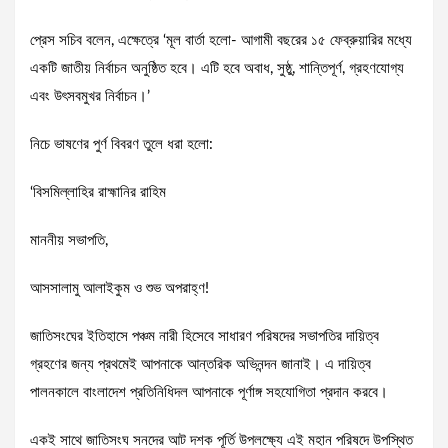
প্রেস সচিব বলেন, এক্ষেত্রে ‘মূল বার্তা হলো- আগামী বছরের ১৫ ফেব্রুয়ারির মধ্যে
একটি জাতীয় নির্বাচন অনুষ্ঠিত হবে। এটি হবে অবাধ, সুষ্ঠু, শান্তিপূর্ণ, গ্রহণযোগ্য
এবং উৎসবমুখর নির্বাচন।’
নিচে ভাষণের পুর্ণ বিবরণ তুলে ধরা হলো:
‘বিসমিল্লাহির রাহ্মানির রাহিম
মাননীয় সভাপতি,
আসসালামু আলাইকুম ও শুভ অপরাহ্ণ!
জাতিসংঘের ইতিহাসে পঞ্চম নারী হিসেবে সাধারণ পরিষদের সভাপতির দায়িত্ব
গ্রহণের জন্য প্রথমেই আপনাকে আন্তরিক অভিনন্দন জানাই। এ দায়িত্ব
পালনকালে বাংলাদেশ প্রতিনিধিদল আপনাকে পূর্ণাঙ্গ সহযোগিতা প্রদান করবে।
একই সাথে জাতিসংঘ সনদের আট দশক পূর্তি উপলক্ষ্যে এই মহান পরিষদে উপস্থিত