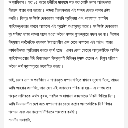
অগ্রাধিকার। গত ১৫ বছরে দুর্নীতির মাধ্যমে শত শত কোটি ডলার অবৈধভাবে
বিদেশে পাচার করা হয়েছে। আমরা নিরলসভাবে এই সম্পদ ফেরত আনার চেষ্টা
করছি। কিন্তু সংশ্লিষ্ট দেশগুলোর আইনি প্রক্রিয়া এবং অন্যান্য নানাবিধ
প্রতিবন্ধকতার কারণে আমাদের এই প্রচেষ্টা বাধাগ্রস্ত হচ্ছে। সংশ্লিষ্ট দেশগুলোর
দৃঢ় সদিচ্ছা ছাড়া আমরা পাচার হওয়া অবৈধ সম্পদ পুনরুদ্ধারে সফল হব না। বিশ্বের
বিদ্যমান অর্থনৈতিক ব্যবস্থা উন্নয়নশীল দেশ থেকে সম্পদের এই অবৈধ পাচার
কার্যকরীভাবে প্রতিরোধ করতে ব্যর্থ হচ্ছে। কোন কোন ক্ষেত্রে আন্তর্জাতিক আর্থিক
প্রতিষ্ঠানগুলোর বিধি বিধানগুলো বিশ্বব্যাপী বিভিন্ন ট্যাক্স হেভেন এ বিপুল পরিমাণ
অবৈধ অর্থ স্থানান্তরে উৎসাহিত করছে।
তাই, যেসব দেশ ও প্রতিষ্ঠান এ পাচারকৃত সম্পদ গচ্ছিত রাখবার সুযোগ দিচ্ছে, তাদের
আমি আহ্বান জানাচ্ছি, তারা যেন এই অপরাধের শরিক না হয়— এ সম্পদ তার
প্রকৃত মালিককে অর্থাৎ কৃষক, শ্রমিক ও সাধারণ করদাতাদের নিকট ফিরিয়ে দিন।
আমি উন্নয়নশীল দেশ হতে সম্পদ পাচার রোধে কঠোর আন্তর্জাতিক বিধি বিধান
প্রণয়ন এবং এর প্রয়োগ নিশ্চিতের প্রস্তাব করছি।
মাননীয় সভাপতি,