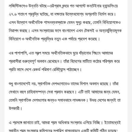
লজিস্টিকসেও উন্নতি ঘটছে—চট্টগ্রাম বন্দরে গত আগস্টে কনটেইনার হ্যান্ডলিংয়ে
২৭.৬ শতাংশ প্রবৃদ্ধি ঘটেছে, যা দক্ষতার উল্লেখযোগ্য অগ্রগতি নির্দেশ করে।
এসব উদ্যোগ অর্থনৈতিক শাসনব্যবস্থাকে যেমন সুদৃঢ় করছে, তেমনি বিনিয়োগকেও
নিরাপদ করছে। এসব সংস্কারের ফলে বাংলাদেশ এখন টেকসই ও অন্তর্ভুক্তিমূলক
বিনিয়োগ ও অর্থনৈতিক প্রবৃদ্ধির নতুন এক পর্যায়ে প্রবেশ করেছে।
এর পাশাপাশি, এত স্বল্প সময়ে অর্থনৈতিকভাবে ঘুরে দাঁড়ানোর পিছনে আমাদের
প্রবাসীরা গুরুত্বপূর্ণ অবদান রেখেছেন। তাঁরা বিদেশের মাটিতে কঠোর পরিশ্রম করে
প্রতি মাসে দেশে রেকর্ড পরিমাণ রেমিট্যান্স পাঠাচ্ছেন।
শুধু বাংলাদেশেই নয়, স্বাগতিক দেশগুলোতেও তাদের বিশাল অবদান রয়েছে। তাঁরা
সেখানে বহুল চাহিদাসম্পন্ন সেবা প্রদান করছেন। এটি তাই আমাদের জন্য যেমন,
তেমনি স্বাগতিক দেশগুলোর জন্যও সমানভাবে লাভজনক। উভয় দেশের জন্যই তা
উপকারী।
এ প্রসঙ্গে জানাতে চাই, আমরা শ্রম অধিকার সংস্কার এগিয়ে নিচ্ছি। ইতোমধ্যেই
স্বাধীন শ্রম সংস্কার কমিশনের সুপারিশ বাস্তবায়নে একটি কমিটি গঠিত হয়েছে;