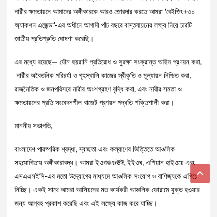
নারীর ক্ষমতায়নে আমাদের অঙ্গীকারকে আরও জোরদার করতে আমরা ‘বেইজিং+৩০
অ্যাকশন এজেন্ডা’-এর অধীনে আগামী পাঁচ বছরে বাস্তবায়নের লক্ষ্য নিয়ে চারটি
জাতীয় প্রতিশ্রুতি ঘোষণা করেছি।
এর মধ্যে রয়েছে— যৌন হয়রানি প্রতিরোধ ও সুরক্ষা সংক্রান্ত আইন প্রণয়ন করা,
নারীর অবৈতনিক পরিচর্যা ও গৃহস্থালি কাজের স্বীকৃতি ও মূল্যায়ন নিশ্চিত করা,
রাজনৈতিক ও জনপরিসরে নারীর অংশগ্রহণ বৃদ্ধি করা, এবং নারীর সমতা ও
ক্ষমতায়নের প্রতি সংবেদনশীল বাজেট প্রণয়ন পদ্ধতি শক্তিশালী করা।
মাননীয় সভাপতি,
বাংলাদেশ পারষ্পরিক শ্রদ্ধা, স্বচ্ছতা এবং কল্যাণের ভিত্তিতে আঞ্চলিক
সহযোগিতায় অঙ্গীকারাবদ্ধ। আমরা ইওগঝঞঊঈ, ইইওঘ, এশিয়ান হাইওয়ে এবং
এসএএসইসি-এর মতো উদ্যোগের মাধ্যমে আঞ্চলিক সংযোগ ও বাণিজ্যকে এগিয়ে
নিচ্ছি। একই সাথে আমরা আসিয়নের মত কার্যকরী আঞ্চলিক ফোরামে যুক্ত হওয়ার
জন্য আগ্রহ প্রকাশ করেছি এবং এই লক্ষ্যে কাজ করে যাচ্ছি।