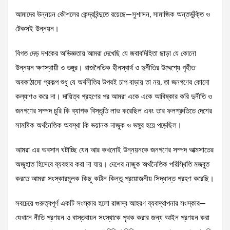
আমাদের উন্নয়ন কৌশলের কেন্দ্রবিন্দুতে রয়েছে—সুশাসন, সামাজিক অন্তর্ভুক্তি ও
টেকসই উন্নয়ন।
বিগত দেড় দশকের অভিজ্ঞতায় আমরা দেখেছি যে জবাবদিহিতা ছাড়া যে কোনো
উন্নয়ন ক্ষণস্থায়ী ও ভঙ্গুর। রাজনৈতিক হীনস্বার্থ ও দুর্নীতির উদ্দেশ্যে গৃহীত
অবকাঠামো প্রকল্প শুধু যে অর্থনীতির উপরই চাপ বাড়ায় তা নয়, তা জনগণের কোনো
কল্যাণও করে না। দায়িত্ব গ্রহণের পর আমরা একে একে আবিষ্কার করি দুর্নীতি ও
জনগণের সম্পদ চুরি কি ব্যাপক বিস্তৃতি লাভ করেছিল এবং তার ফলশ্রুতিতে দেশের
সামষ্টিক অর্থনৈতিক অবস্থা কি ভয়ানক নাজুক ও ভঙ্গুর হয়ে পড়েছিল।
আমরা এর অবসান ঘটাচ্ছি যেন আর কখনোই উন্নয়নকে জনগণের সম্পদ আত্মসাতের
অজুহাত হিসেবে ব্যবহার করা না যায়। দেশের নাজুক অর্থনৈতিক পরিস্থিতি মজবুত
করতে আমরা সংস্কারমূলক কিছু কঠিন কিন্তু প্রয়োজনীয় সিদ্ধান্ত গ্রহণ করেছি।
সবচেয়ে গুরুত্বপূর্ণ একটি সংস্কার হলো রাজস্ব আহরণ ব্যবস্থাপনার সংস্কার—
যেখানে নীতি প্রণয়ন ও বাস্তবায়ন সংস্থাকে পৃথক করার জন্য আইন প্রণয়ন করা