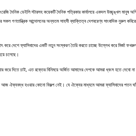
রেজি দৈনিক ডেইলি স্টারসহ কয়েকটি দৈনিক পত্রিকার কার্যালয়ে একদল উচ্ছৃঙ্খল মানুষ অগ
কল গণতান্ত্রিক আন্দোলনের অন্যতম সাহসী ব্যাক্তিত্ব দেশবরেণ্য সাংবাদিক নুরুল কবিরের
যাৎ করে দেশে ফ্যাসিবাদের একটি নতুন সংস্করণ তৈরি করতে চাচ্ছে উল্লেখ করে মির্জা ফ
 হয়ে চলেছে।
 হুঁশিয়ার করে দিতে চাই, এত রক্তের বিনিময়ে অর্জিত আমাদের দেশকে আমরা ধ্বংস হতে দেব
আজ ঐক্যবদ্ধ হওয়ার কোনো বিকল্প নেই। যে ঐক্যের মাধ্যমে আমরা ফ্যাসিবাদের পতন ঘটিয়ে