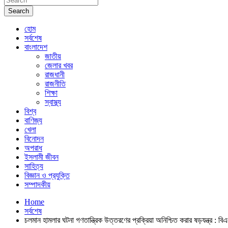
Search
হোম
সর্বশেষ
বাংলাদেশ
জাতীয়
জেলার খবর
রাজধানী
রাজনীতি
শিক্ষা
স্বাস্থ্য
বিশ্ব
বাণিজ্য
খেলা
বিনোদন
অপরাধ
ইসলামী জীবন
সাহিত্য
বিজ্ঞান ও প্রযুক্তি
সম্পাদকীয়
Home
সর্বশেষ
চলমান হামলার ঘটনা গণতান্ত্রিক উত্তরণের প্রক্রিয়া অনিশ্চিত করার ষড়যন্ত্র : বি