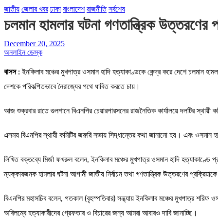
জাতীয়
জেলার খবর
ঢাকা
বাংলাদেশ
রাজনীতি
সর্বশেষ
চলমান হামলার ঘটনা গণতান্ত্রিক উত্তরণের প্র
December 20, 2025
অনলাইন ডেস্ক
বাসস :
ইনকিলাব মঞ্চের মুখপাত্র ওসমান হাদি হত্যাকাণ্ডকে কেন্দ্র করে দেশে চলমান হাম
দেশকে পরিকল্পিতভাবে নৈরাজ্যের পথে ধাবিত করতে চায়।
আজ শুক্রবার রাতে গুলশানে বিএনপির চেয়ারপারসনের রাজনৈতিক কার্যালয়ে দলটির স্থায়ী
এসময় বিএনপির স্থায়ী কমিটির জরুরি সভায় সিদ্ধান্তের কথা জানানো হয়। এবং ওসমান হা
লিখিত বক্তব্যে মির্জা ফখরুল বলেন, ইনকিলাব মঞ্চের মুখপাত্র ওসমান হাদি হত্যাকাণ্ডে
ন্যক্কারজনক হামলার ঘটনা আগামী জাতীয় নির্বাচন তথা গণতান্ত্রিক উত্তরণের প্রক্রিয়াক
বিএনপির মহাসচিব বলেন, গতকাল (বৃহস্পতিবার) সন্ধ্যায় ইনকিলাব মঞ্চের মুখপাত্র শরিফ ও
অবিলম্বে হত্যাকারীদের গ্রেফতার ও বিচারের জন্য আমরা আবারও দাবি জানাচ্ছি।