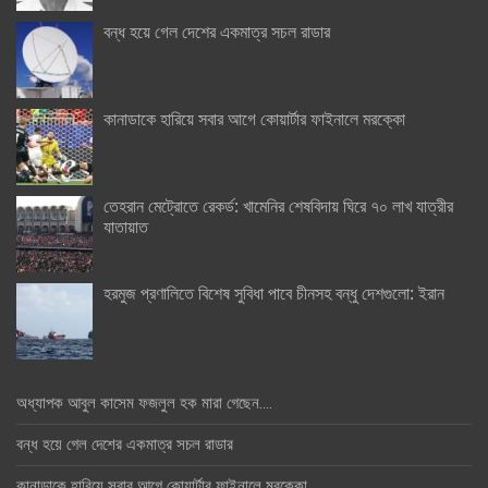
বন্ধ হয়ে গেল দেশের একমাত্র সচল রাডার
কানাডাকে হারিয়ে সবার আগে কোয়ার্টার ফাইনালে মরক্কো
তেহরান মেট্রোতে রেকর্ড: খামেনির শেষবিদায় ঘিরে ৭০ লাখ যাত্রীর
যাতায়াত
হরমুজ প্রণালিতে বিশেষ সুবিধা পাবে চীনসহ বন্ধু দেশগুলো: ইরান
অধ্যাপক আবুল কাসেম ফজলুল হক মারা গেছেন….
বন্ধ হয়ে গেল দেশের একমাত্র সচল রাডার
কানাডাকে হারিয়ে সবার আগে কোয়ার্টার ফাইনালে মরক্কো