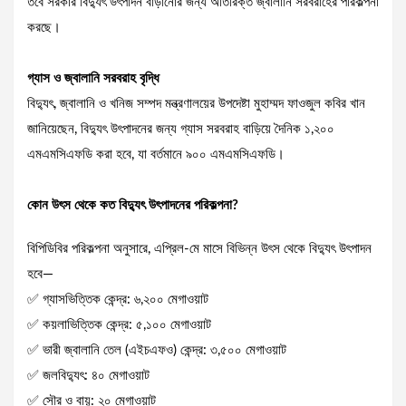
তবে সরকার বিদ্যুৎ উৎপাদন বাড়ানোর জন্য অতিরিক্ত জ্বালানি সরবরাহের পরিকল্পনা
করছে।
গ্যাস ও জ্বালানি সরবরাহ বৃদ্ধি
বিদ্যুৎ, জ্বালানি ও খনিজ সম্পদ মন্ত্রণালয়ের উপদেষ্টা মুহাম্মদ ফাওজুল কবির খান
জানিয়েছেন, বিদ্যুৎ উৎপাদনের জন্য গ্যাস সরবরাহ বাড়িয়ে দৈনিক ১,২০০
এমএমসিএফডি করা হবে, যা বর্তমানে ৯০০ এমএমসিএফডি।
কোন উৎস থেকে কত বিদ্যুৎ উৎপাদনের পরিকল্পনা?
বিপিডিবির পরিকল্পনা অনুসারে, এপ্রিল-মে মাসে বিভিন্ন উৎস থেকে বিদ্যুৎ উৎপাদন
হবে—
✅ গ্যাসভিত্তিক কেন্দ্র: ৬,২০০ মেগাওয়াট
✅ কয়লাভিত্তিক কেন্দ্র: ৫,১০০ মেগাওয়াট
✅ ভারী জ্বালানি তেল (এইচএফও) কেন্দ্র: ৩,৫০০ মেগাওয়াট
✅ জলবিদ্যুৎ: ৪০ মেগাওয়াট
✅ সৌর ও বায়ু: ২০ মেগাওয়াট