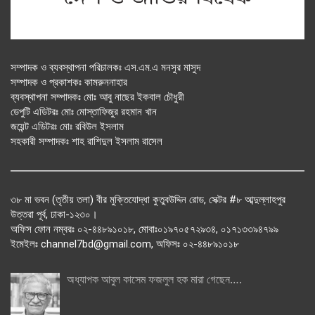
সম্পাদক ও ব্যবস্থাপনা পরিচালকঃ এস.এম.এ মনসুর মাসুদ
সম্পাদক ও প্রকাশকঃ কামরুননাহার
ব্যবস্থাপনা সম্পাদকঃ মোঃ আবু নাছের ইকবাল চৌধুরী
ডেপুটি এডিটরঃ মোঃ মোস্তাফিজুর রহমান খান
জয়েন্ট এডিটরঃ মোঃ রবিউল ইসলাম
সহকারী সম্পাদকঃ শাহ রাশিদুল ইসলাম রাসেল
৩৮ মা ভবন (তৃতীয় তলা) বীর মুক্তিযোদ্ধা কুতুবউদ্দিন রোড, সেক্টর #৮ আব্দুল্লাহপুর
উত্তরা পূর্ব, ঢাকা-১২৩০।
অফিস ফোন নম্বরঃ ০২-৪৪৮৯১০১৮, মোবাঃ০১৯৭০৫৭২৯৩৪, ০১৭১৩৩৯৪৭৯৯
ইমেইলঃ channel7bd@gmail.com, অফিসঃ ০২-৪৪৮৯১০১৮
অধ্যাপক আবুল কাসেম ফজলুল হক মারা গেছেন….