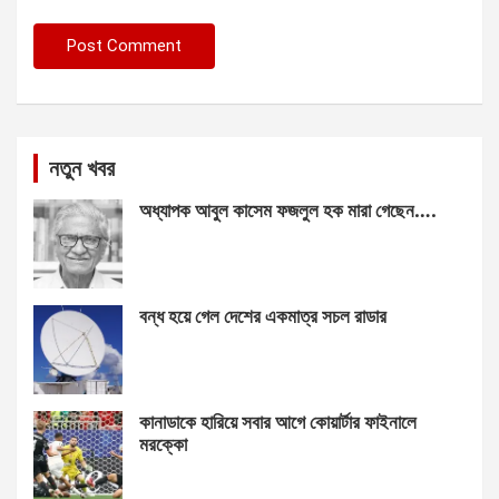
নতুন খবর
অধ্যাপক আবুল কাসেম ফজলুল হক মারা গেছেন….
বন্ধ হয়ে গেল দেশের একমাত্র সচল রাডার
কানাডাকে হারিয়ে সবার আগে কোয়ার্টার ফাইনালে
মরক্কো