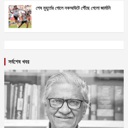
শেষ মুহূর্তের গোলে নকআউটে পৌঁছে গেলো জার্মানি
সর্বশেষ খবর