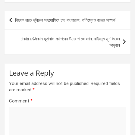
ce
se
at
ar
b
n
s
e
Post
বিদ্যুৎ খাতে ভুটানের সহযোগিতা চায় বাংলাদেশ, বাণিজ্যেও বাড়বে সম্পর্ক
o
g
A
navigation
o
er
p
ঢাকায় মেক্সিকান দূতাবাস স্থাপনের উদ্যোগ জোরদার: রাষ্ট্রদূত মুশফিকের
k
p
আহ্বান
Leave a Reply
Your email address will not be published.
Required fields
are marked
*
Comment
*