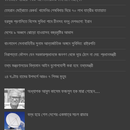
তেহরান মেট্রোতে রেকর্ড: খামেনির শেষবিদায় ঘিরে ৭০ লাখ যাত্রীর যাতায়াত
হরমুজ প্রণালিতে বিশেষ সুবিধা পাবে চীনসহ বন্ধু দেশগুলো: ইরান
দেশের ৯ অঞ্চলে ঝোড়ো হাওয়াসহ বজ্রবৃষ্টির আভাস
বাংলাদেশ সেনাবাহিনীর সুনাম আন্তর্জাতিক অঙ্গনে সুবিদিত: রাষ্ট্রপতি
নিরাপত্তা কৌশল যেন সরকারপ্রধানকে জনগণ থেকে দূরে ঠেলে না দেয়: প্রধানমন্ত্রী
তথ্য মন্ত্রণালয়ের বিদ্যমান আইন যুগোপযোগী করা হবে: তথ্যমন্ত্রী
২৪ ঘণ্টায় হামের উপসর্গে আরও ৭ শিশুর মৃত্যু
অধ্যাপক আবুল কাসেম ফজলুল হক মারা গেছেন….
বন্ধ হয়ে গেল দেশের একমাত্র সচল রাডার