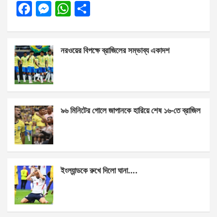
F
M
W
S
a
es
h
h
ce
se
at
ar
নরওয়ের বিপক্ষে ব্রাজিলের সম্ভাব্য একাদশ
b
n
s
e
o
g
A
o
er
p
k
p
৯৬ মিনিটের গোলে জাপানকে হারিয়ে শেষ ১৬-তে ব্রাজিল
ইংল্যান্ডকে রুখে দিলো ঘানা….