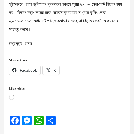
গ্রীষ্মকালে এয়ার কন্ডিশনার ব্যবহারের কারণে প্রায় ৬,০০০ মেগাওয়াট বিদ্যুৎ ব্যয়
হয়। বিদ্যুৎ মন্ত্রণালয়ের মতে, সচেতন ব্যবহারের মাধ্যমে কুলিং লোড
২,০০০-৩,০০০ মেগাওয়াট পর্যন্ত কমানো সম্ভব, যা বিদ্যুৎ সংকট মোকাবেলায়
সাহায্য করবে।
তথ্যসূত্র: বাসস
Share this:
Facebook
X
Like this:
Loading…
F
M
W
S
a
es
h
h