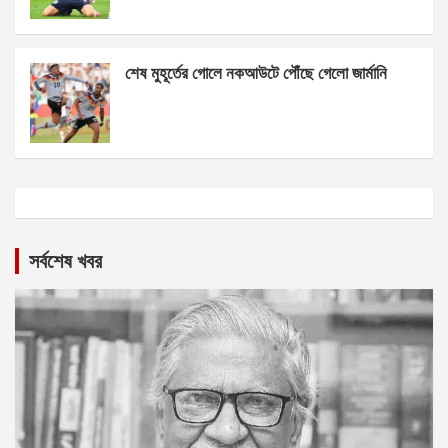
শেষ মুহূর্তের গোলে নকআউটে পৌঁছে গেলো জার্মানি
সর্বশেষ খবর