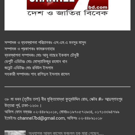
সম্পাদক ও ব্যবস্থাপনা পরিচালকঃ এস.এম.এ মনসুর মাসুদ
সম্পাদক ও প্রকাশকঃ কামরুননাহার
ব্যবস্থাপনা সম্পাদকঃ মোঃ আবু নাছের ইকবাল চৌধুরী
ডেপুটি এডিটরঃ মোঃ মোস্তাফিজুর রহমান খান
জয়েন্ট এডিটরঃ মোঃ রবিউল ইসলাম
সহকারী সম্পাদকঃ শাহ রাশিদুল ইসলাম রাসেল
৩৮ মা ভবন (তৃতীয় তলা) বীর মুক্তিযোদ্ধা কুতুবউদ্দিন রোড, সেক্টর #৮ আব্দুল্লাহপুর
উত্তরা পূর্ব, ঢাকা-১২৩০।
অফিস ফোন নম্বরঃ ০২-৪৪৮৯১০১৮, মোবাঃ০১৯৭০৫৭২৯৩৪, ০১৭১৩৩৯৪৭৯৯
ইমেইলঃ channel7bd@gmail.com, অফিসঃ ০২-৪৪৮৯১০১৮
অধ্যাপক আবুল কাসেম ফজলুল হক মারা গেছেন….