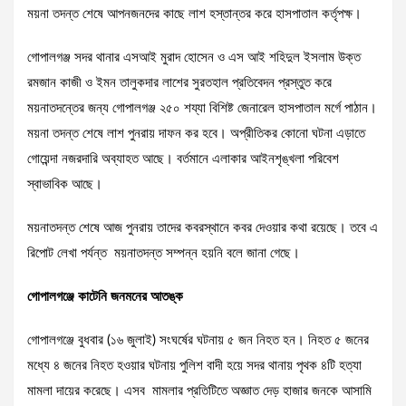
ময়না তদন্ত শেষে আপনজনদের কাছে লাশ হস্তান্তর করে হাসপাতাল কর্তৃপক্ষ।
গোপালগঞ্জ সদর থানার এসআই মুরাদ হোসেন ও এস আই শহিদুল ইসলাম উক্ত
রমজান কাজী ও ইমন তালুকদার লাশের সুরতহাল প্রতিবেদন প্রস্তুত করে
ময়নাতদন্তের জন্য গোপালগঞ্জ ২৫০ শয্যা বিশিষ্ট জেনারেল হাসপাতাল মর্গে পাঠান।
ময়না তদন্ত শেষে লাশ পুনরায় দাফন কর হবে। অপ্রীতিকর কোনো ঘটনা এড়াতে
গোয়েন্দা নজরদারি অব্যাহত আছে। বর্তমানে এলাকার আইনশৃঙ্খলা পরিবেশ
স্বাভাবিক আছে।
ময়নাতদন্ত শেষে আজ পুনরায় তাদের কবরস্থানে কবর দেওয়ার কথা রয়েছে। তবে এ
রিপোট লেখা পর্যন্ত ময়নাতদন্ত সম্পন্ন হয়নি বলে জানা গেছে।
গোপালগঞ্জে কাটেনি জনমনের আতঙ্ক
গোপালগঞ্জে বুধবার (১৬ জুলাই) সংঘর্ষের ঘটনায় ৫ জন নিহত হন। নিহত ৫ জনের
মধ্যে ৪ জনের নিহত হওয়ার ঘটনায় পুলিশ বাদী হয়ে সদর থানায় পৃথক ৪টি হত্যা
মামলা দায়ের করেছে। এসব মামলার প্রতিটিতে অজ্ঞাত দেড় হাজার জনকে আসামি