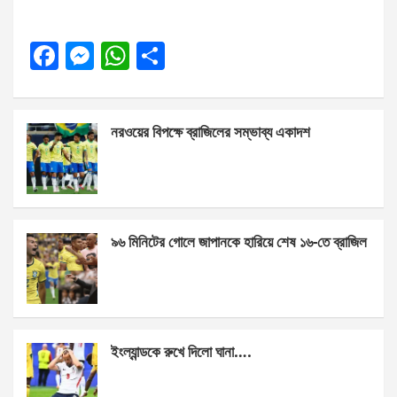
F
M
W
S
a
es
h
h
ce
se
at
ar
নরওয়ের বিপক্ষে ব্রাজিলের সম্ভাব্য একাদশ
b
n
s
e
o
g
A
o
er
p
k
p
৯৬ মিনিটের গোলে জাপানকে হারিয়ে শেষ ১৬-তে ব্রাজিল
ইংল্যান্ডকে রুখে দিলো ঘানা….