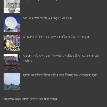
বন্ধ হয়ে গেল দেশের একমাত্র সচল রাডার
কানাডাকে হারিয়ে সবার আগে কোয়ার্টার ফাইনালে মরক্কো
তেহরান মেট্রোতে রেকর্ড: খামেনির শেষবিদায় ঘিরে ৭০ লাখ যাত্রীর
যাতায়াত
হরমুজ প্রণালিতে বিশেষ সুবিধা পাবে চীনসহ বন্ধু দেশগুলো: ইরান
অধ্যাপক আবুল কাসেম ফজলুল হক মারা গেছেন….