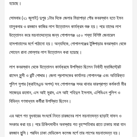
হয়েছে।
সোমবার (২১ জুলাই) দুপুর ১টার দিকে জেলার মিয়াপাড়া পৌর কবরস্থান হতে ইমন
তালুকদার ও রমজান কাজির লাশ উত্তোলন কার্যক্রম শুরু হয়। পরে তাদের লাশ
উত্তোলন করে ময়নাতদন্তের জন্য গোপালগঞ্জ ২৫০ শয্যা বিশিষ্ট জেনারেল
হাসপাতালের মর্গে পাঠানো হয়। অন্যদিকে, গোপালগঞ্জের টুঙ্গিপাড়ার কবরস্থান থেকে
সোহেল রানা মোল্লার লাশ উত্তোলন করা হয়েছে।
লাশ কবরস্থান থেকে উত্তোলন কার্যক্রমে উপস্থিত ছিলেন নির্বাহী ম্যাজিস্ট্রেট
রাসেল মুন্সী ও রন্টি পোদ্দার। জেলা প্রশাসকের কার্যালয় গোপালগঞ্জ এবং অতিরিক্ত
পুলিশ সুপার (ক্রাইমএন্ড অপস) সহ গোপালগঞ্জ সদর থানার ভারপ্রাপ্ত কর্মকর্তা মীর
সাজেদুর রহমান, এস আই মুরাদ, এস আই শহিদুল ইসলাম, এপিবিএন পুলিশ ও
বিভিন্ন গণমাধ্যম কর্মীরা উপস্থিত ছিলেন।
এর আগে গত বুধবারের সংঘর্ষে নিহত চারজনের লাশ ময়নাতদন্ত ছাড়াই দাফন ও
সৎকার করা হয়। পরে চিকিৎসাধীন অবস্থায় গত বৃহস্পতিবার রাতে ঢাকায় মারা যান
রমজান মুন্সি। পরদিন ঢাকা মেডিকেল কলেজ মর্গে তার লাশের ময়নাতদন্ত হয়।