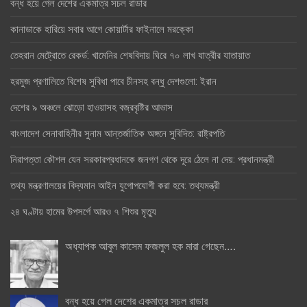
বন্ধ হয়ে গেল দেশের একমাত্র সচল রাডার
কানাডাকে হারিয়ে সবার আগে কোয়ার্টার ফাইনালে মরক্কো
তেহরান মেট্রোতে রেকর্ড: খামেনির শেষবিদায় ঘিরে ৭০ লাখ যাত্রীর যাতায়াত
হরমুজ প্রণালিতে বিশেষ সুবিধা পাবে চীনসহ বন্ধু দেশগুলো: ইরান
দেশের ৯ অঞ্চলে ঝোড়ো হাওয়াসহ বজ্রবৃষ্টির আভাস
বাংলাদেশ সেনাবাহিনীর সুনাম আন্তর্জাতিক অঙ্গনে সুবিদিত: রাষ্ট্রপতি
নিরাপত্তা কৌশল যেন সরকারপ্রধানকে জনগণ থেকে দূরে ঠেলে না দেয়: প্রধানমন্ত্রী
তথ্য মন্ত্রণালয়ের বিদ্যমান আইন যুগোপযোগী করা হবে: তথ্যমন্ত্রী
২৪ ঘণ্টায় হামের উপসর্গে আরও ৭ শিশুর মৃত্যু
অধ্যাপক আবুল কাসেম ফজলুল হক মারা গেছেন….
বন্ধ হয়ে গেল দেশের একমাত্র সচল রাডার