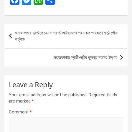
F
M
W
S
a
es
h
h
ce
se
at
ar
b
n
s
e
Post
জলাবদ্ধতায় দুর্ভোগে ১৮নং ওয়ার্ড অভিযোগের পর দ্রুত পদক্ষেপে মাঠে পৌর
o
g
A
navigation
কর্তৃপক্ষ
o
er
p
k
p
নেত্রকোণায় স্বামী-স্ত্রীর ঝুলন্ত মরদেহ উদ্ধার
Leave a Reply
Your email address will not be published.
Required fields
are marked
*
Comment
*