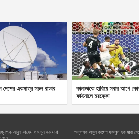
েল দেশের একমাত্র সচল রাডার
কানাডাকে হারিয়ে সবার আগে কোয়া
ফাইনালে মরক্কো
ধ্যাপক আবুল কাসেম ফজলুল হক মারা
অধ্যাপক আবুল কাসেম ফজলুল হক মারা গে
েছেন….