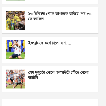
o
er
p
k
p
৯৬ মিনিটের গোলে জাপানকে হারিয়ে শেষ ১৬-
তে ব্রাজিল
ইংল্যান্ডকে রুখে দিলো ঘানা….
শেষ মুহূর্তের গোলে নকআউটে পৌঁছে গেলো
জার্মানি