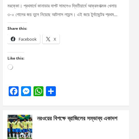
মরক্কো। প্রথমার্ধে কানাডার দাপট সামলেও দ্বিতীয়ার্ধে আক্রমণাত্মক খেলায়
৩-০ গোলের জয় তুলে নিয়েছে আটলাস লায়ন্স। এই জয়ে টুর্নামেন্টের প্রথম…
Share this:
Facebook
X
Like this:
Loading…
F
M
W
S
a
es
h
h
ce
se
at
ar
নরওয়ের বিপক্ষে ব্রাজিলের সম্ভাব্য একাদশ
b
n
s
e
o
g
A