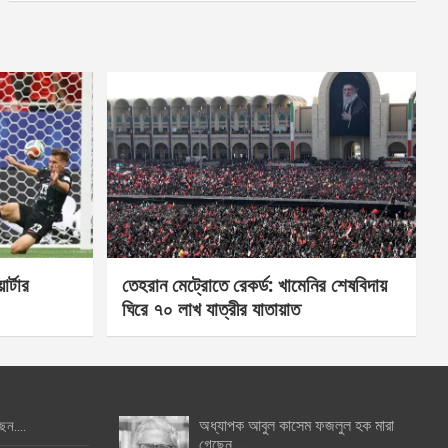
র্টার
তেহরান মেট্রোতে রেকর্ড: খামেনির শেষবিদায়
ঘিরে ৭০ লাখ যাত্রীর যাতায়াত
অধ্যাপক আবুল কাসেম ফজলুল হক মারা
ছেন….
গেছেন….