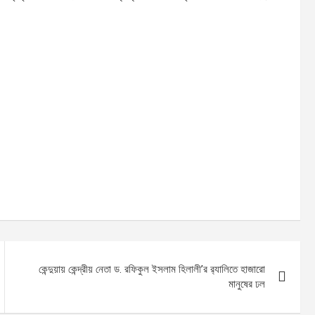
কেন্দুয়ায় কেন্দ্রীয় নেতা ড. রফিকুল ইসলাম হিলালী’র র‍্যালিতে হাজারো
মানুষের ঢল