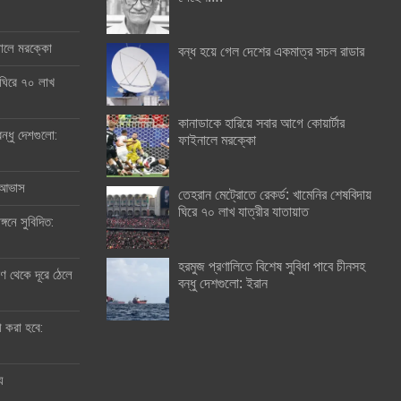
ইনালে মরক্কো
বন্ধ হয়ে গেল দেশের একমাত্র সচল রাডার
 ঘিরে ৭০ লাখ
কানাডাকে হারিয়ে সবার আগে কোয়ার্টার
ন্ধু দেশগুলো:
ফাইনালে মরক্কো
র আভাস
তেহরান মেট্রোতে রেকর্ড: খামেনির শেষবিদায়
ঘিরে ৭০ লাখ যাত্রীর যাতায়াত
্গনে সুবিদিত:
হরমুজ প্রণালিতে বিশেষ সুবিধা পাবে চীনসহ
 থেকে দূরে ঠেলে
বন্ধু দেশগুলো: ইরান
ী করা হবে:
ু