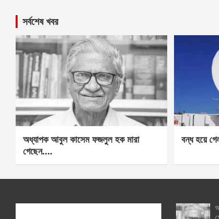
সর্বশেষ খবর
অধ্যাপক আবুল কাসেম ফজলুল হক মারা
বন্ধ হয়ে গ
গেছেন….
অ
গ