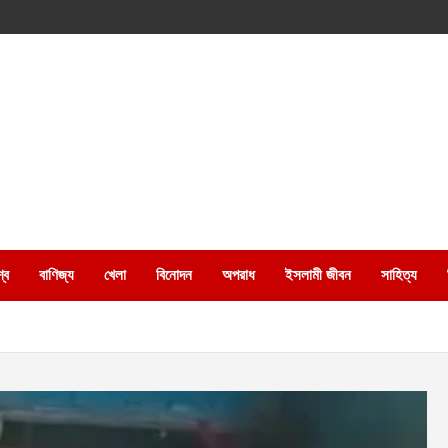
্ব
বাণিজ্য
খেলা
বিনোদন
অপরাধ
ইসলামী জীবন
সাহিত্য