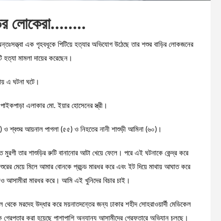
াড়ির লোকেরা……..
 অন্তঃসত্ত্বা এক গৃহবধূকে পিটিয়ে হত্যার অভিযোগ উঠেছে তার শশুর বাড়ির লোকজনের
ি হত্যা মামলা দায়ের করেছেন।
কায় এ ঘটনা ঘটে।
 পাইকপাড়া এলাকার মো. ইয়ার হোসেনের স্ত্রী।
(১৯) ও শ্বশুর আয়নাল পাগলা (৫৫) ও নিহতের নানী শাশুড়ী আমিনা (৬০)।
রগী তার শাশুড়ির রুটি বানানোর আটা খেয়ে ফেলে। পরে এই ঘটনাকে কেন্দ্র করে
, ভাশুরের মেয়ে মিলে আমার বোনকে প্রচন্ড মারধর করে এবং ইট দিয়ে মাথায় আঘাত করে
েও আসামীরা মারধর করে। আমি এই খুনিদের বিচার চাই।
্থল থেকে মরদেহ উদ্ধার করে ময়নাতদন্তের জন্য ঢাকার শহীদ সোহরাওয়ার্দী মেডিকেল
ে গ্রেপ্তার করা হয়েছে পাশাপাশি অন্যান্য আসামীদের গ্রেফতারে অভিযান চলছে।