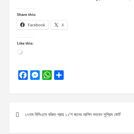
Share this:
Facebook
X
Like this:
Loading…
F
M
W
S
a
es
h
h
ce
se
at
ar
b
n
s
e
Post
o
g
A
২৭তম বিসিএসে বঞ্চিত প্রায় ১২’শ জনের আপিল শুনবেন সুপ্রিম কোর্ট
navigation
o
er
p
k
p