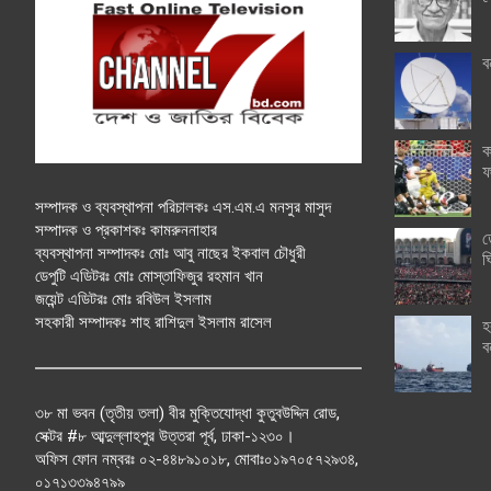
ব
ক
ফ
সম্পাদক ও ব্যবস্থাপনা পরিচালকঃ এস.এম.এ মনসুর মাসুদ
সম্পাদক ও প্রকাশকঃ কামরুননাহার
ত
ব্যবস্থাপনা সম্পাদকঃ মোঃ আবু নাছের ইকবাল চৌধুরী
ঘ
ডেপুটি এডিটরঃ মোঃ মোস্তাফিজুর রহমান খান
জয়েন্ট এডিটরঃ মোঃ রবিউল ইসলাম
সহকারী সম্পাদকঃ শাহ রাশিদুল ইসলাম রাসেল
হ
ব
৩৮ মা ভবন (তৃতীয় তলা) বীর মুক্তিযোদ্ধা কুতুবউদ্দিন রোড,
সেক্টর #৮ আব্দুল্লাহপুর উত্তরা পূর্ব, ঢাকা-১২৩০।
অফিস ফোন নম্বরঃ ০২-৪৪৮৯১০১৮, মোবাঃ০১৯৭০৫৭২৯৩৪,
০১৭১৩৩৯৪৭৯৯