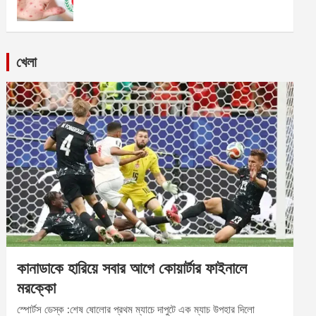
খেলা
কানাডাকে হারিয়ে সবার আগে কোয়ার্টার ফাইনালে
মরক্কো
স্পোর্টস ডেস্ক :শেষ ষোলোর প্রথম ম্যাচে দাপুটে এক ম্যাচ উপহার দিলো