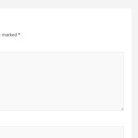
re marked
*