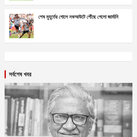
শেষ মুহূর্তের গোলে নকআউটে পৌঁছে গেলো জার্মানি
সর্বশেষ খবর