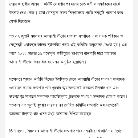
মেয়র জাহাঙ্গীর আলম। কমিটি ঘোষণার পর দলের নেতাকর্মী ও সমর্থকদের মাঝে
উৎসাহ দেখা গেছে। তারা ফেসবুকে দলের সিদ্ধান্তের প্রতি সন্তুষ্টি প্রকাশ করে
পোস্ট দিয়েছেন।
গত ০২ জুলাই মঙ্গলবার আওয়ামী লীগের সাধারণ সম্পাদক এবং সড়ক পরিবহন ও
সেতুমন্ত্রী ওবায়দুল কাদের স্বাক্ষরিত পত্রে এই কমিটির অনুমোদন দেওয়া হয়। এর
আগে ২০২২ সালের ১৯ নভেম্বর গাজীপুরের ভাওয়াল রাজবাড়ী মাঠে মহানগর
আওয়ামী লীগের ত্রিবার্ষিক সম্মেলন অনুষ্ঠিত হয়েছিল।
সম্মেলনে প্রধান অতিথি হিসেবে উপস্থিত থেকে আওয়ামী লীগের সাধারণ সম্পাদক
ওবায়দুল কাদের সভাপতি পদে পুনরায় অ্যাডভোকেট আজমত উল্লাহ খান এবং
ভারপ্রাপ্ত সাধারণ সম্পাদক আতাউল্লাহ মন্ডলকে সাধারণ সম্পাদক ঘোষণা করেন।
গতকাল ০৩ জুলাই বুধবার সন্ধ্যায় নব ঘোষিত কমিটির সভাপতি অ্যাডভোকেট
আজমত উল্লাহ খান এসব তথ্য আমাদের নিশ্চিত করেছেন।
তিনি বলেন, ‘মঙ্গলবার আওয়ামী লীগের সভাপতি প্রধানমন্ত্রী শেখ হাসিনার নির্দেশে