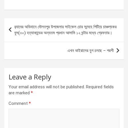
a
es
h
h
ce
se
at
ar
b
n
s
e
Post
র‌্যাবের অভিযানে দৌলতপুর উপজেলার সাইকেল চোর সন্দেহে পিটিয়ে চাঞ্চল্যকর
o
g
A
navigation
বুস(৩০) হত্যাকান্ডের অন্যতম প্রধান আসামি ১২ ঘন্টার মধ্যে গ্রেফতার।
o
er
p
k
p
এখন ভাইরালের যুগ চলছে – পরশী
Leave a Reply
Your email address will not be published.
Required fields
are marked
*
Comment
*