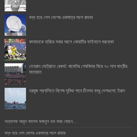
বন্ধ হয়ে গেল দেশের একমাত্র সচল রাডার
কানাডাকে হারিয়ে সবার আগে কোয়ার্টার ফাইনালে মরক্কো
তেহরান মেট্রোতে রেকর্ড: খামেনির শেষবিদায় ঘিরে ৭০ লাখ যাত্রীর
যাতায়াত
হরমুজ প্রণালিতে বিশেষ সুবিধা পাবে চীনসহ বন্ধু দেশগুলো: ইরান
অধ্যাপক আবুল কাসেম ফজলুল হক মারা গেছেন….
বন্ধ হয়ে গেল দেশের একমাত্র সচল রাডার