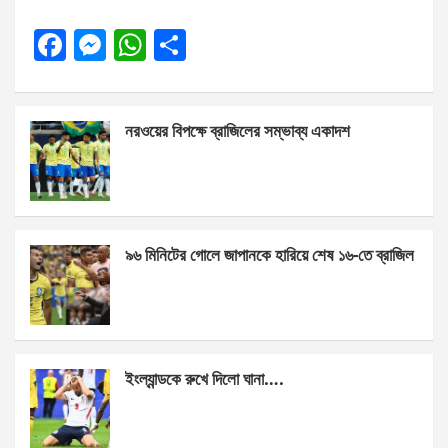
F
M
W
S
a
es
h
h
ce
se
at
ar
নরওয়ের বিপক্ষে ব্রাজিলের সম্ভাব্য একাদশ
b
n
s
e
o
g
A
o
er
p
k
p
৯৬ মিনিটের গোলে জাপানকে হারিয়ে শেষ ১৬-তে ব্রাজিল
ইংল্যান্ডকে রুখে দিলো ঘানা….