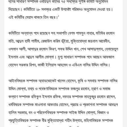
দলের সাধারণ সম্পাদক ওবায়দুল কাদের ৭৫ সদস্যের পূর্ণাঙ্গ কমিটি অনুমোদন
দিয়েছেন। কমিটিতে ২৮ সদস্যর একটি উপদেষ্টা পরিষদও অনুমোদন দেওয়া হয়।
এই কমিটির মেয়াদ থাকবে তিন বছর।’
কমিটিতে অন্যান্য পদে রয়েছেন সহ সভাপতি বেগম শামসুন নাহার, মতিউর রহমান
মতি, আব্দুল হাদী শামীম, রেজাউল করিম ভূঁইয়া, মুক্তিযোদ্ধা জয়নাল আবেদীন,
ওসমান আলী, আসাদুর রহমান কিরণ, সফর উদ্দিন খান, শেখ আসাদুল্লাহ, হেদায়েতুল
ইসলাম এবং আব্দুল আলীম মোল্লা। যুগ্ম সাধারণ সম্পাদক পদে আছেন আফজাল
হোসেন সরকার রিপন, কাজী ইলিয়াস আহমেদ ও এবিএম নাসির উদ্দিন নাসির।
আইনবিষয়ক সম্পাদক অ্যাডভোকেট খালেদ হোসেন, কৃষি ও সমবায় সম্পাদক নাসির
উদ্দিন মোল্লা, তথ্য ও গবেষণাবিষয়ক সম্পাদক ফজলুর রহমান, ত্রাণ ও সমাজ
কল্যাণ সম্পাদক রফিকুল ইসলাম রফিক, দফতর সম্পাদক মাহফুজুর রহমান রাসেল,
ধর্মবিষয়ক সম্পাদক মাওলানা আকতার হোসেন, প্রচার ও প্রকাশনা সম্পাদক আবদুল
হালিম সরকার, বন ও পরিবেশবিষয়ক সম্পাদক সাইজ উদ্দিন মোল্লা, বিজ্ঞান ও
প্রযুত্তিবিষয়ক সম্পাদক বীর মুক্তিযোদ্ধা শহীদ উল্লাহ, মহিলাবিষয়ক সম্পাদক