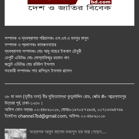
সম্পাদক ও ব্যবস্থাপনা পরিচালকঃ এস.এম.এ মনসুর মাসুদ
সম্পাদক ও প্রকাশকঃ কামরুননাহার
ব্যবস্থাপনা সম্পাদকঃ মোঃ আবু নাছের ইকবাল চৌধুরী
ডেপুটি এডিটরঃ মোঃ মোস্তাফিজুর রহমান খান
জয়েন্ট এডিটরঃ মোঃ রবিউল ইসলাম
সহকারী সম্পাদকঃ শাহ রাশিদুল ইসলাম রাসেল
৩৮ মা ভবন (তৃতীয় তলা) বীর মুক্তিযোদ্ধা কুতুবউদ্দিন রোড, সেক্টর #৮ আব্দুল্লাহপুর
উত্তরা পূর্ব, ঢাকা-১২৩০।
অফিস ফোন নম্বরঃ ০২-৪৪৮৯১০১৮, মোবাঃ০১৯৭০৫৭২৯৩৪, ০১৭১৩৩৯৪৭৯৯
ইমেইলঃ channel7bd@gmail.com, অফিসঃ ০২-৪৪৮৯১০১৮
অধ্যাপক আবুল কাসেম ফজলুল হক মারা গেছেন….