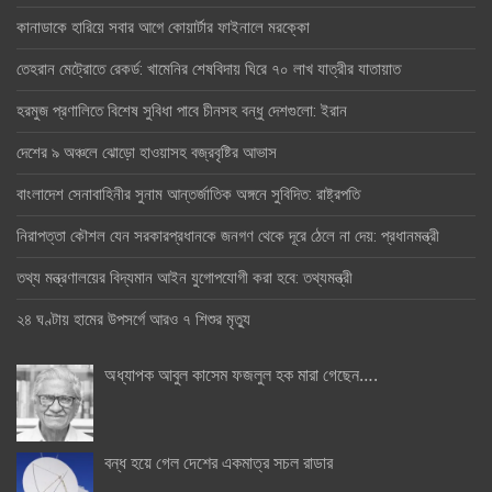
কানাডাকে হারিয়ে সবার আগে কোয়ার্টার ফাইনালে মরক্কো
তেহরান মেট্রোতে রেকর্ড: খামেনির শেষবিদায় ঘিরে ৭০ লাখ যাত্রীর যাতায়াত
হরমুজ প্রণালিতে বিশেষ সুবিধা পাবে চীনসহ বন্ধু দেশগুলো: ইরান
দেশের ৯ অঞ্চলে ঝোড়ো হাওয়াসহ বজ্রবৃষ্টির আভাস
বাংলাদেশ সেনাবাহিনীর সুনাম আন্তর্জাতিক অঙ্গনে সুবিদিত: রাষ্ট্রপতি
নিরাপত্তা কৌশল যেন সরকারপ্রধানকে জনগণ থেকে দূরে ঠেলে না দেয়: প্রধানমন্ত্রী
তথ্য মন্ত্রণালয়ের বিদ্যমান আইন যুগোপযোগী করা হবে: তথ্যমন্ত্রী
২৪ ঘণ্টায় হামের উপসর্গে আরও ৭ শিশুর মৃত্যু
অধ্যাপক আবুল কাসেম ফজলুল হক মারা গেছেন….
বন্ধ হয়ে গেল দেশের একমাত্র সচল রাডার