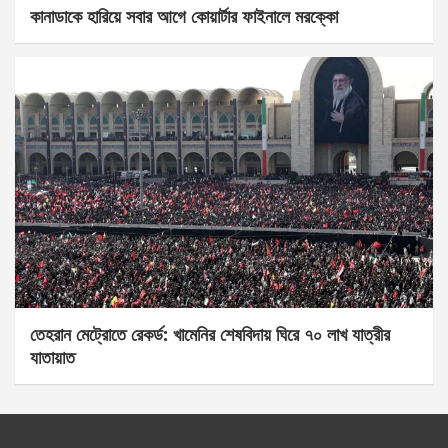
কানাডাকে হারিয়ে সবার আগে কোয়ার্টার ফাইনালে মরক্কো
তেহরান মেট্রোতে রেকর্ড: খামেনির শেষবিদায় ঘিরে ৭০ লাখ যাত্রীর
যাতায়াত