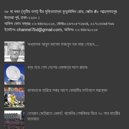
৩৮ মা ভবন (তৃতীয় তলা) বীর মুক্তিযোদ্ধা কুতুবউদ্দিন রোড, সেক্টর #৮ আব্দুল্লাহপুর
উত্তরা পূর্ব, ঢাকা-১২৩০।
অফিস ফোন নম্বরঃ ০২-৪৪৮৯১০১৮, মোবাঃ০১৯৭০৫৭২৯৩৪, ০১৭১৩৩৯৪৭৯৯
ইমেইলঃ channel7bd@gmail.com, অফিসঃ ০২-৪৪৮৯১০১৮
অধ্যাপক আবুল কাসেম ফজলুল হক মারা গেছেন….
বন্ধ হয়ে গেল দেশের একমাত্র সচল রাডার
কানাডাকে হারিয়ে সবার আগে কোয়ার্টার ফাইনালে মরক্কো
তেহরান মেট্রোতে রেকর্ড: খামেনির শেষবিদায় ঘিরে ৭০ লাখ যাত্রীর
যাতায়াত