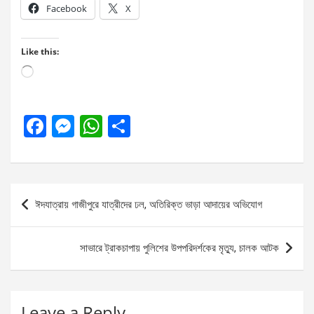
Facebook
X
Like this:
Loading…
F
M
W
S
a
es
h
h
ce
se
at
ar
b
n
s
e
Post
ঈদযাত্রায় গাজীপুরে যাত্রীদের ঢল, অতিরিক্ত ভাড়া আদায়ের অভিযোগ
o
g
A
navigation
o
er
p
সাভারে ট্রাকচাপায় পুলিশের উপপরিদর্শকের মৃত্যু, চালক আটক
k
p
Leave a Reply