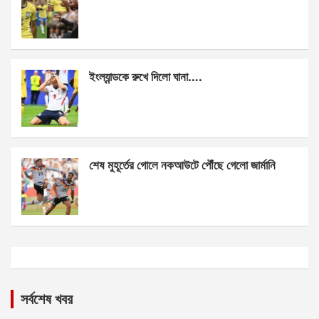
ইংল্যান্ডকে রুখে দিলো ঘানা….
শেষ মুহূর্তের গোলে নকআউটে পৌঁছে গেলো জার্মানি
সর্বশেষ খবর