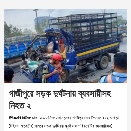
গাজীপুরে সড়ক দুর্ঘটনায় ব্যবসায়ীসহ
নিহত ২
ইউএনবি নিউজ:
ঢাকা-ময়মনসিংহ মহাসড়কের গাজীপুর সদর উপজেলার হোতাপাড়া
(টাইলস মার্কেটের) সামনে সড়ক দুর্ঘটনায় মুরগীর খামারি (পোল্ট্রি ব্যবসায়ীসহ)