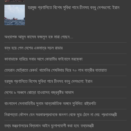
হরমুজ প্রণালিতে বিশেষ সুবিধা পাবে চীনসহ বন্ধু দেশগুলো: ইরান
অধ্যাপক আবুল কাসেম ফজলুল হক মারা গেছেন….
বন্ধ হয়ে গেল দেশের একমাত্র সচল রাডার
কানাডাকে হারিয়ে সবার আগে কোয়ার্টার ফাইনালে মরক্কো
তেহরান মেট্রোতে রেকর্ড: খামেনির শেষবিদায় ঘিরে ৭০ লাখ যাত্রীর যাতায়াত
হরমুজ প্রণালিতে বিশেষ সুবিধা পাবে চীনসহ বন্ধু দেশগুলো: ইরান
দেশের ৯ অঞ্চলে ঝোড়ো হাওয়াসহ বজ্রবৃষ্টির আভাস
বাংলাদেশ সেনাবাহিনীর সুনাম আন্তর্জাতিক অঙ্গনে সুবিদিত: রাষ্ট্রপতি
নিরাপত্তা কৌশল যেন সরকারপ্রধানকে জনগণ থেকে দূরে ঠেলে না দেয়: প্রধানমন্ত্রী
তথ্য মন্ত্রণালয়ের বিদ্যমান আইন যুগোপযোগী করা হবে: তথ্যমন্ত্রী