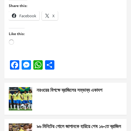
Share this:
Facebook
X
Like this:
Loading…
F
M
W
S
a
es
h
h
ce
se
at
ar
নরওয়ের বিপক্ষে ব্রাজিলের সম্ভাব্য একাদশ
b
n
s
e
o
g
A
o
er
p
k
p
৯৬ মিনিটের গোলে জাপানকে হারিয়ে শেষ ১৬-তে ব্রাজিল