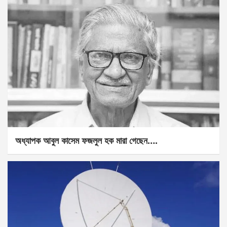
অধ্যাপক আবুল কাসেম ফজলুল হক মারা গেছেন….