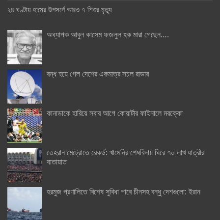
২৪ ঘণ্টায় হামের উপসর্গে আরও ৭ শিশুর মৃত্যু
অধ্যাপক আবুল কাসেম ফজলুল হক মারা গেছেন….
বন্ধ হয়ে গেল দেশের একমাত্র সচল রাডার
কানাডাকে হারিয়ে সবার আগে কোয়ার্টার ফাইনালে মরক্কো
তেহরান মেট্রোতে রেকর্ড: খামেনির শেষবিদায় ঘিরে ৭০ লাখ যাত্রীর
যাতায়াত
হরমুজ প্রণালিতে বিশেষ সুবিধা পাবে চীনসহ বন্ধু দেশগুলো: ইরান