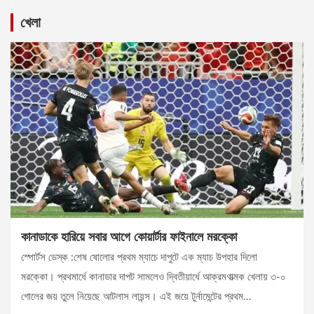
খেলা
কানাডাকে হারিয়ে সবার আগে কোয়ার্টার ফাইনালে মরক্কো
স্পোর্টস ডেস্ক :শেষ ষোলোর প্রথম ম্যাচে দাপুটে এক ম্যাচ উপহার দিলো
মরক্কো। প্রথমার্ধে কানাডার দাপট সামলেও দ্বিতীয়ার্ধে আক্রমণাত্মক খেলায় ৩-০
গোলের জয় তুলে নিয়েছে আটলাস লায়ন্স। এই জয়ে টুর্নামেন্টের প্রথম…