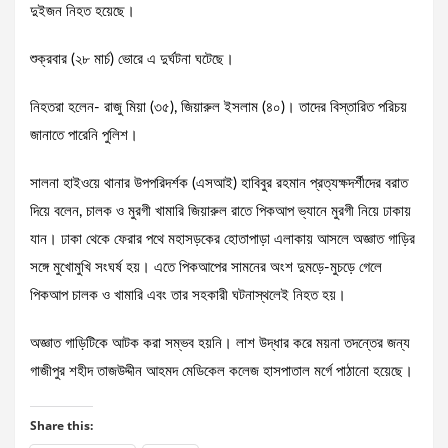
দুইজন নিহত হয়েছে।
শুক্রবার (২৮ মার্চ) ভোরে এ দুর্ঘটনা ঘটেছে।
নিহতরা হলেন- রাজু মিয়া (৩৫), জিয়ারুল ইসলাম (৪০)। তাদের বিস্তারিত পরিচয়
জানাতে পারেনি পুলিশ।
সালনা হাইওয়ে থানার উপপরিদর্শক (এসআই) হাবিবুর রহমান প্রত্যক্ষদর্শীদের বরাত
দিয়ে বলেন, চালক ও মুরগী খামারি জিয়ারুল রাতে পিকআপ ভ্যানে মুরগী নিয়ে ঢাকায়
যান। ঢাকা থেকে ফেরার পথে মহাসড়কের হোতাপাড়া এলাকায় আসলে অজ্ঞাত গাড়ির
সঙ্গে মুখোমুখি সংঘর্ষ হয়। এতে পিকআপের সামনের অংশ দুমড়ে-মুচড়ে গেলে
পিকআপ চালক ও খামারি এবং তার সহকারী ঘটনাস্থলেই নিহত হয়।
অজ্ঞাত গাড়িটিকে আটক করা সম্ভব হয়নি। লাশ উদ্ধার করে ময়না তদন্তের জন্য
গাজীপুর শহীদ তাজউদ্দীন আহমদ মেডিকেল কলেজ হাসপাতাল মর্গে পাঠানো হয়েছে।
Share this: