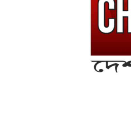
সম্পাদক ও ব্যবস্থাপনা পরিচালকঃ এস.এম.এ মনসুর মাসুদ