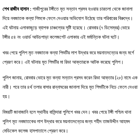
শেখ রাজীব হাসান :
গাজীপুরের টঙ্গীতে মৃত সন্তান প্রসব হওয়ায় চারতলা থেকে জানালা
দিয়ে নবজাতক কন্যা শিশুকে ফেলে দেওয়ার অভিযোগ উঠেছে তার পরিবারের বিরুদ্ধে।
এই ঘটনায় এলাকাজুড়ে ব্যাপক চাঞ্চল্যের সৃষ্টি হয়েছে। রোববার (৭ ডিসেম্বর) ভোরে
টঙ্গীর ৫৪ নং ওয়ার্ড আউচপাড়া কলেজগেট এলাকায় এই মর্মান্তিক ঘটনা ঘটে।
খবর পেয়ে পুলিশ মৃত নবজাতক কন্যা শিশুটির লাশ উদ্ধার করে ময়নাতদন্তের জন্য মর্গে
প্রেরণ করে। এই ঘটনায় মৃত শিশুটির মা রিভা আক্তারকে আটক করেছে পুলিশ।
পুলিশ জানায়, রোববার ভোরে মৃত কন্যা সন্তান প্রসব করেন রিভা আক্তার (২৮) নামে এক
নারী। পরে তার ৪র্থ তলার বাসার রান্নাঘরের জানালা দিয়ে মৃত শিশুটিকে নিচে ফেলে দেওয়া
হয়।
বিষয়টি জানাজানি হলে স্থানীয় বাসিন্দারা পুলিশে খবর দেন। খবর পেয়ে টঙ্গী পশ্চিম থানা
পুলিশ মৃত নবজাতকের লাশ উদ্ধার করে ময়নাতদন্তের জন্য শহীদ তাজউদ্দীন আহমদ
মেডিকেল কলেজ হাসপাতালে প্রেরণ করে।