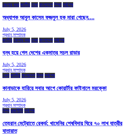
জেলার খবর
জাতীয়
ঢাকা
বাংলাদেশ
শিক্ষা
সর্বশেষ
অধ্যাপক আবুল কাসেম ফজলুল হক মারা গেছেন….
July 5, 2026
প্রধান সম্পাদক
জাতীয়
জেলার খবর
ঢাকা
বাংলাদেশ
সর্বশেষ
বন্ধ হয়ে গেল দেশের একমাত্র সচল রাডার
July 5, 2026
প্রধান সম্পাদক
খেলা
জাতীয়
বাংলাদেশ
বিশ্ব
সর্বশেষ
কানাডাকে হারিয়ে সবার আগে কোয়ার্টার ফাইনালে মরক্কো
July 5, 2026
প্রধান সম্পাদক
বিশ্ব
রাজনীতি
সর্বশেষ
তেহরান মেট্রোতে রেকর্ড: খামেনির শেষবিদায় ঘিরে ৭০ লাখ যাত্রীর
যাতায়াত