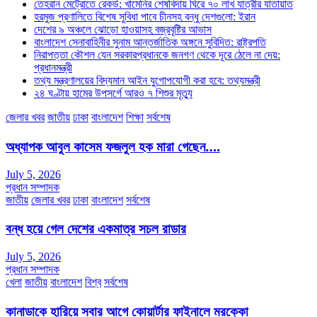
তেহরান মেট্রোতে রেকর্ড: খামেনির শেষবিদায় ঘিরে ৭০ লাখ যাত্রীর যাতায়াত
হরমুজ প্রণালিতে বিশেষ সুবিধা পাবে চীনসহ বন্ধু দেশগুলো: ইরান
দেশের ৯ অঞ্চলে ঝোড়ো হাওয়াসহ বজ্রবৃষ্টির আভাস
বাংলাদেশ সেনাবাহিনীর সুনাম আন্তর্জাতিক অঙ্গনে সুবিদিত: রাষ্ট্রপতি
নিরাপত্তা কৌশল যেন সরকারপ্রধানকে জনগণ থেকে দূরে ঠেলে না দেয়:
প্রধানমন্ত্রী
তথ্য মন্ত্রণালয়ের বিদ্যমান আইন যুগোপযোগী করা হবে: তথ্যমন্ত্রী
২৪ ঘণ্টায় হামের উপসর্গে আরও ৭ শিশুর মৃত্যু
জেলার খবর
জাতীয়
ঢাকা
বাংলাদেশ
শিক্ষা
সর্বশেষ
অধ্যাপক আবুল কাসেম ফজলুল হক মারা গেছেন….
July 5, 2026
প্রধান সম্পাদক
জাতীয়
জেলার খবর
ঢাকা
বাংলাদেশ
সর্বশেষ
বন্ধ হয়ে গেল দেশের একমাত্র সচল রাডার
July 5, 2026
প্রধান সম্পাদক
খেলা
জাতীয়
বাংলাদেশ
বিশ্ব
সর্বশেষ
কানাডাকে হারিয়ে সবার আগে কোয়ার্টার ফাইনালে মরক্কো