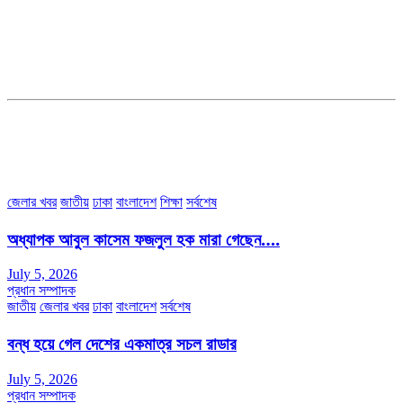
সম্পাদক ও প্রকাশকঃ কামরুননাহার
ব্যবস্থাপনা সম্পাদকঃ মোঃ আবু নাছের ইকবাল চৌধুরী
ডেপুটি এডিটরঃ মোঃ মোস্তাফিজুর রহমান খান
জয়েন্ট এডিটরঃ মোঃ রবিউল ইসলাম
সহকারী সম্পাদকঃ শাহ রাশিদুল ইসলাম রাসেল
৩৮ মা ভবন (তৃতীয় তলা) বীর মুক্তিযোদ্ধা কুতুবউদ্দিন রোড, সেক্টর #৮ আব্দুল্লাহপুর
উত্তরা পূর্ব, ঢাকা-১২৩০।
অফিস ফোন নম্বরঃ ০২-৪৪৮৯১০১৮, মোবাঃ০১৯৭০৫৭২৯৩৪, ০১৭১৩৩৯৪৭৯৯
ইমেইলঃ channel7bd@gmail.com, অফিসঃ ০২-৪৪৮৯১০১৮
জেলার খবর
জাতীয়
ঢাকা
বাংলাদেশ
শিক্ষা
সর্বশেষ
অধ্যাপক আবুল কাসেম ফজলুল হক মারা গেছেন….
July 5, 2026
প্রধান সম্পাদক
জাতীয়
জেলার খবর
ঢাকা
বাংলাদেশ
সর্বশেষ
বন্ধ হয়ে গেল দেশের একমাত্র সচল রাডার
July 5, 2026
প্রধান সম্পাদক