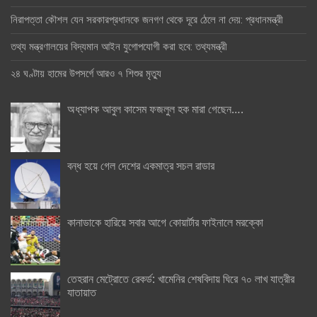
নিরাপত্তা কৌশল যেন সরকারপ্রধানকে জনগণ থেকে দূরে ঠেলে না দেয়: প্রধানমন্ত্রী
তথ্য মন্ত্রণালয়ের বিদ্যমান আইন যুগোপযোগী করা হবে: তথ্যমন্ত্রী
২৪ ঘণ্টায় হামের উপসর্গে আরও ৭ শিশুর মৃত্যু
অধ্যাপক আবুল কাসেম ফজলুল হক মারা গেছেন….
বন্ধ হয়ে গেল দেশের একমাত্র সচল রাডার
কানাডাকে হারিয়ে সবার আগে কোয়ার্টার ফাইনালে মরক্কো
তেহরান মেট্রোতে রেকর্ড: খামেনির শেষবিদায় ঘিরে ৭০ লাখ যাত্রীর
যাতায়াত