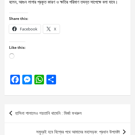
বলেন, আগুন লাগার প্রকৃত কারণ ও ক্ষতির পরিমাণ তদন্ত সাপেক্ষে বলা যাবে।
Share this:
Facebook
X
Like this:
Loading…
F
M
W
S
a
es
h
h
ce
se
at
ar
b
n
s
e
Post
হাসিনা পালালেও শয়তানি থামেনি : মির্জা ফখরুল
o
g
A
navigation
o
er
p
সমুদ্রই হবে বিশ্বের পথে আমাদের মহাসড়ক: প্রধান উপদেষ্টা