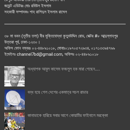
জয়েন্ট এডিটরঃ মোঃ রবিউল ইসলাম
সহকারী সম্পাদকঃ শাহ রাশিদুল ইসলাম রাসেল
৩৮ মা ভবন (তৃতীয় তলা) বীর মুক্তিযোদ্ধা কুতুবউদ্দিন রোড, সেক্টর #৮ আব্দুল্লাহপুর
উত্তরা পূর্ব, ঢাকা-১২৩০।
অফিস ফোন নম্বরঃ ০২-৪৪৮৯১০১৮, মোবাঃ০১৯৭০৫৭২৯৩৪, ০১৭১৩৩৯৪৭৯৯
ইমেইলঃ channel7bd@gmail.com, অফিসঃ ০২-৪৪৮৯১০১৮
অধ্যাপক আবুল কাসেম ফজলুল হক মারা গেছেন….
বন্ধ হয়ে গেল দেশের একমাত্র সচল রাডার
কানাডাকে হারিয়ে সবার আগে কোয়ার্টার ফাইনালে মরক্কো