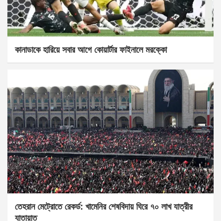
কানাডাকে হারিয়ে সবার আগে কোয়ার্টার ফাইনালে মরক্কো
তেহরান মেট্রোতে রেকর্ড: খামেনির শেষবিদায় ঘিরে ৭০ লাখ যাত্রীর
যাতায়াত