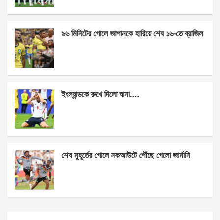
o
er
p
k
p
৯৬ মিনিটের গোলে জাপানকে হারিয়ে শেষ ১৬-তে ব্রাজিল
ইংল্যান্ডকে রুখে দিলো ঘানা….
শেষ মুহূর্তের গোলে নকআউটে পৌঁছে গেলো জার্মানি