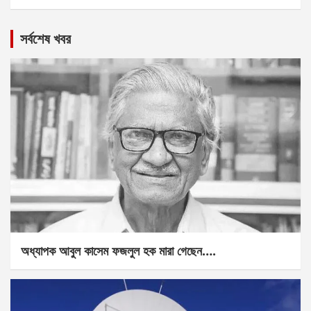
সর্বশেষ খবর
অধ্যাপক আবুল কাসেম ফজলুল হক মারা গেছেন….