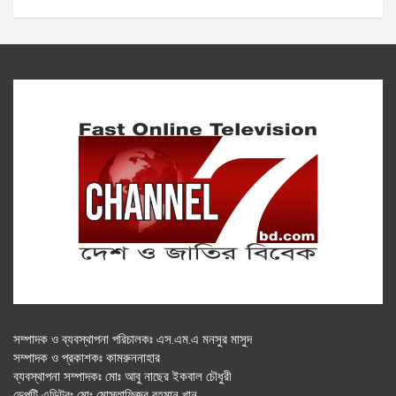
সম্পাদক ও ব্যবস্থাপনা পরিচালকঃ এস.এম.এ মনসুর মাসুদ
সম্পাদক ও প্রকাশকঃ কামরুননাহার
ব্যবস্থাপনা সম্পাদকঃ মোঃ আবু নাছের ইকবাল চৌধুরী
ডেপুটি এডিটরঃ মোঃ মোস্তাফিজুর রহমান খান