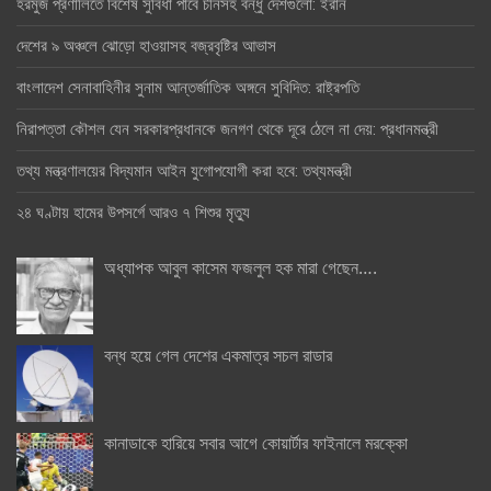
হরমুজ প্রণালিতে বিশেষ সুবিধা পাবে চীনসহ বন্ধু দেশগুলো: ইরান
দেশের ৯ অঞ্চলে ঝোড়ো হাওয়াসহ বজ্রবৃষ্টির আভাস
বাংলাদেশ সেনাবাহিনীর সুনাম আন্তর্জাতিক অঙ্গনে সুবিদিত: রাষ্ট্রপতি
নিরাপত্তা কৌশল যেন সরকারপ্রধানকে জনগণ থেকে দূরে ঠেলে না দেয়: প্রধানমন্ত্রী
তথ্য মন্ত্রণালয়ের বিদ্যমান আইন যুগোপযোগী করা হবে: তথ্যমন্ত্রী
২৪ ঘণ্টায় হামের উপসর্গে আরও ৭ শিশুর মৃত্যু
অধ্যাপক আবুল কাসেম ফজলুল হক মারা গেছেন….
বন্ধ হয়ে গেল দেশের একমাত্র সচল রাডার
কানাডাকে হারিয়ে সবার আগে কোয়ার্টার ফাইনালে মরক্কো