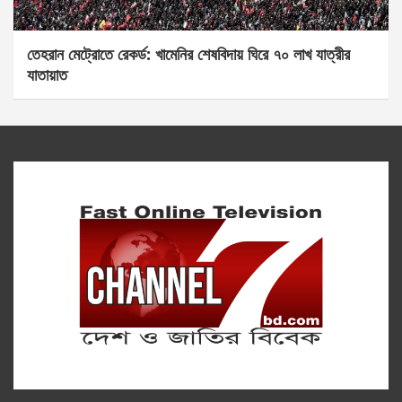
তেহরান মেট্রোতে রেকর্ড: খামেনির শেষবিদায় ঘিরে ৭০ লাখ যাত্রীর
যাতায়াত