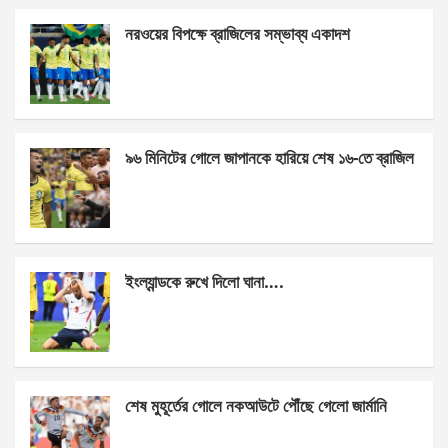
ce
se
at
ar
নরওয়ের বিপক্ষে ব্রাজিলের সম্ভাব্য একাদশ
b
n
s
e
o
g
A
o
er
p
k
p
৯৬ মিনিটের গোলে জাপানকে হারিয়ে শেষ ১৬-তে ব্রাজিল
ইংল্যান্ডকে রুখে দিলো ঘানা….
শেষ মুহূর্তের গোলে নকআউটে পৌঁছে গেলো জার্মানি