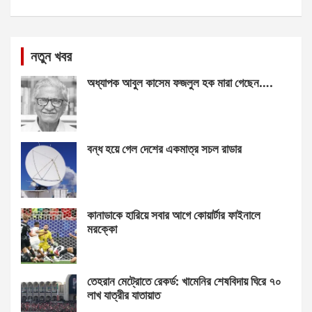
নতুন খবর
অধ্যাপক আবুল কাসেম ফজলুল হক মারা গেছেন….
বন্ধ হয়ে গেল দেশের একমাত্র সচল রাডার
কানাডাকে হারিয়ে সবার আগে কোয়ার্টার ফাইনালে
মরক্কো
তেহরান মেট্রোতে রেকর্ড: খামেনির শেষবিদায় ঘিরে ৭০
লাখ যাত্রীর যাতায়াত