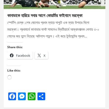
কানাডাকে হারিয়ে সবার আগে কোয়ার্টার ফাইনালে মরক্কো
স্পোর্টস ডেস্ক :শেষ ষোলোর প্রথম ম্যাচে দাপুটে এক ম্যাচ উপহার দিলো
মরক্কো। প্রথমার্ধে কানাডার দাপট সামলেও দ্বিতীয়ার্ধে আক্রমণাত্মক খেলায় ৩-০
গোলের জয় তুলে নিয়েছে আটলাস লায়ন্স। এই জয়ে টুর্নামেন্টের প্রথম…
Share this:
Facebook
X
Like this:
Loading…
F
M
W
S
a
es
h
h