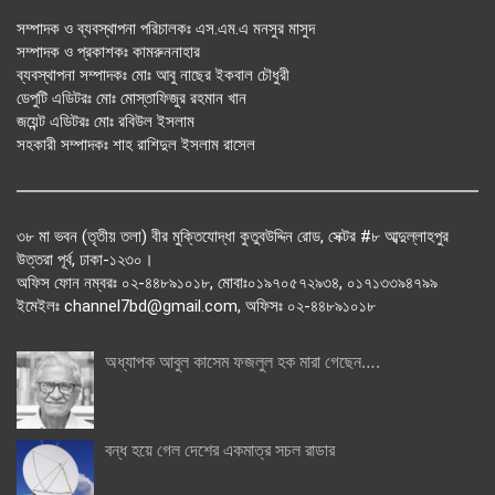
সম্পাদক ও ব্যবস্থাপনা পরিচালকঃ এস.এম.এ মনসুর মাসুদ
সম্পাদক ও প্রকাশকঃ কামরুননাহার
ব্যবস্থাপনা সম্পাদকঃ মোঃ আবু নাছের ইকবাল চৌধুরী
ডেপুটি এডিটরঃ মোঃ মোস্তাফিজুর রহমান খান
জয়েন্ট এডিটরঃ মোঃ রবিউল ইসলাম
সহকারী সম্পাদকঃ শাহ রাশিদুল ইসলাম রাসেল
৩৮ মা ভবন (তৃতীয় তলা) বীর মুক্তিযোদ্ধা কুতুবউদ্দিন রোড, সেক্টর #৮ আব্দুল্লাহপুর
উত্তরা পূর্ব, ঢাকা-১২৩০।
অফিস ফোন নম্বরঃ ০২-৪৪৮৯১০১৮, মোবাঃ০১৯৭০৫৭২৯৩৪, ০১৭১৩৩৯৪৭৯৯
ইমেইলঃ channel7bd@gmail.com, অফিসঃ ০২-৪৪৮৯১০১৮
অধ্যাপক আবুল কাসেম ফজলুল হক মারা গেছেন….
বন্ধ হয়ে গেল দেশের একমাত্র সচল রাডার