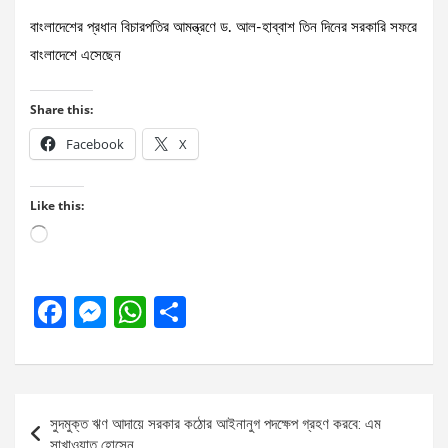
বাংলাদেশের প্রধান বিচারপতির আমন্ত্রণে ড. আল-হাব্বাশ তিন দিনের সরকারি সফরে
বাংলাদেশে এসেছেন
Share this:
Facebook
X
Like this:
Loading…
F
M
W
S
a
es
h
h
ce
se
at
ar
b
n
s
e
Post
সুদমুক্ত ঋণ আদায়ে সরকার কঠোর আইনানুগ পদক্ষেপ গ্রহণ করবে: এম
o
g
A
navigation
সাখাওয়াত হোসেন