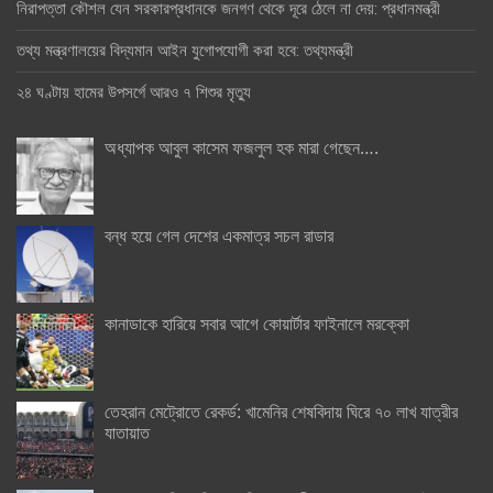
নিরাপত্তা কৌশল যেন সরকারপ্রধানকে জনগণ থেকে দূরে ঠেলে না দেয়: প্রধানমন্ত্রী
তথ্য মন্ত্রণালয়ের বিদ্যমান আইন যুগোপযোগী করা হবে: তথ্যমন্ত্রী
২৪ ঘণ্টায় হামের উপসর্গে আরও ৭ শিশুর মৃত্যু
অধ্যাপক আবুল কাসেম ফজলুল হক মারা গেছেন….
বন্ধ হয়ে গেল দেশের একমাত্র সচল রাডার
কানাডাকে হারিয়ে সবার আগে কোয়ার্টার ফাইনালে মরক্কো
তেহরান মেট্রোতে রেকর্ড: খামেনির শেষবিদায় ঘিরে ৭০ লাখ যাত্রীর
যাতায়াত