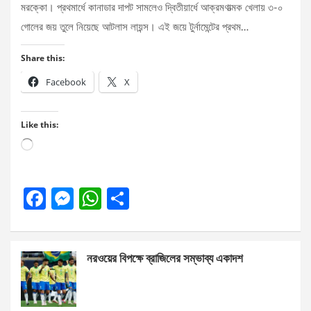
মরক্কো। প্রথমার্ধে কানাডার দাপট সামলেও দ্বিতীয়ার্ধে আক্রমণাত্মক খেলায় ৩-০
গোলের জয় তুলে নিয়েছে আটলাস লায়ন্স। এই জয়ে টুর্নামেন্টের প্রথম…
Share this:
Facebook
X
Like this:
Loading…
F
M
W
S
a
es
h
h
ce
se
at
ar
নরওয়ের বিপক্ষে ব্রাজিলের সম্ভাব্য একাদশ
b
n
s
e
o
g
A
o
er
p