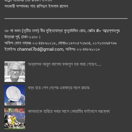
সহকারী সম্পাদকঃ শাহ রাশিদুল ইসলাম রাসেল
৩৮ মা ভবন (তৃতীয় তলা) বীর মুক্তিযোদ্ধা কুতুবউদ্দিন রোড, সেক্টর #৮ আব্দুল্লাহপুর
উত্তরা পূর্ব, ঢাকা-১২৩০।
অফিস ফোন নম্বরঃ ০২-৪৪৮৯১০১৮, মোবাঃ০১৯৭০৫৭২৯৩৪, ০১৭১৩৩৯৪৭৯৯
ইমেইলঃ channel7bd@gmail.com, অফিসঃ ০২-৪৪৮৯১০১৮
অধ্যাপক আবুল কাসেম ফজলুল হক মারা গেছেন….
বন্ধ হয়ে গেল দেশের একমাত্র সচল রাডার
কানাডাকে হারিয়ে সবার আগে কোয়ার্টার ফাইনালে মরক্কো