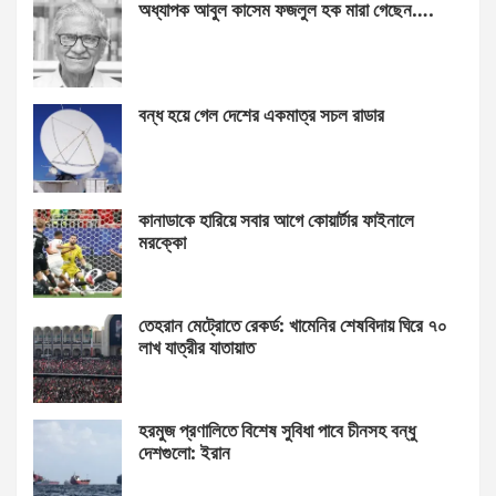
অধ্যাপক আবুল কাসেম ফজলুল হক মারা গেছেন….
বন্ধ হয়ে গেল দেশের একমাত্র সচল রাডার
কানাডাকে হারিয়ে সবার আগে কোয়ার্টার ফাইনালে
মরক্কো
তেহরান মেট্রোতে রেকর্ড: খামেনির শেষবিদায় ঘিরে ৭০
লাখ যাত্রীর যাতায়াত
হরমুজ প্রণালিতে বিশেষ সুবিধা পাবে চীনসহ বন্ধু
দেশগুলো: ইরান