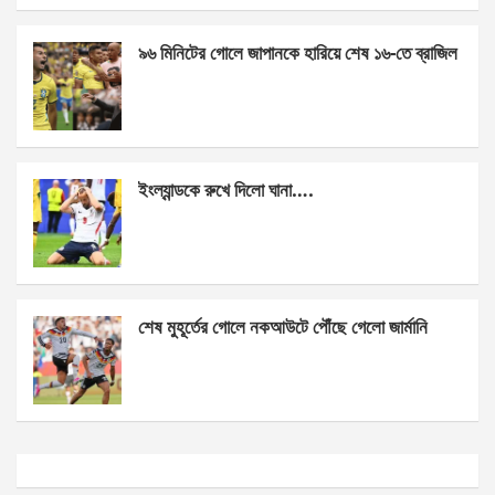
k
p
৯৬ মিনিটের গোলে জাপানকে হারিয়ে শেষ ১৬-তে ব্রাজিল
ইংল্যান্ডকে রুখে দিলো ঘানা….
শেষ মুহূর্তের গোলে নকআউটে পৌঁছে গেলো জার্মানি