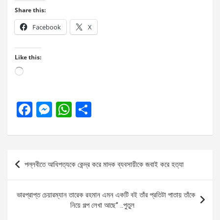
Share this:
Facebook
X
Like this:
Loading…
F
M
W
S
a
es
h
h
ce
se
at
ar
b
n
s
e
Post
পল্লবীতে আধিপত্যকে কেন্দ্র করে মাদক ব্যবসায়ীকে জবাই করে হত্যা
o
g
A
navigation
o
er
p
ভারপ্রাপ্ত চেয়ারম্যান তারেক রহমান এমন একটি বই তাঁর প্রতিটা পাতায় তাঁকে
k
p
নিয়ে গল্প লেখা আছে” ..পুতুল