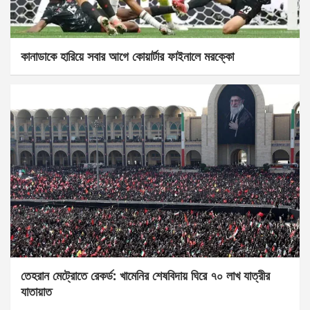
কানাডাকে হারিয়ে সবার আগে কোয়ার্টার ফাইনালে মরক্কো
তেহরান মেট্রোতে রেকর্ড: খামেনির শেষবিদায় ঘিরে ৭০ লাখ যাত্রীর
যাতায়াত