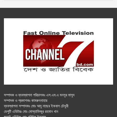
সম্পাদক ও ব্যবস্থাপনা পরিচালকঃ এস.এম.এ মনসুর মাসুদ
সম্পাদক ও প্রকাশকঃ কামরুননাহার
ব্যবস্থাপনা সম্পাদকঃ মোঃ আবু নাছের ইকবাল চৌধুরী
ডেপুটি এডিটরঃ মোঃ মোস্তাফিজুর রহমান খান
জয়েন্ট এডিটরঃ মোঃ রবিউল ইসলাম