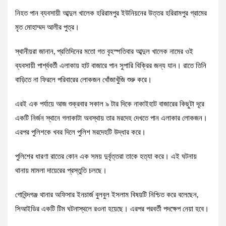
নিহত পান ব্যবসায়ী আব্দুল খালেক হরিরামপুর ইউনিয়নের উত্তর হরিরামপুর গ্রামের
মৃত মোহাম্মদ আলীর পুত্র।
স্থানীয়রা জানান, প্রতিদিনের মতো গত বৃহস্পতিবার আব্দুল খালেক নামের ওই
ব্যবসায়ী পার্শ্ববর্তী এলাকায় হাট বাজারে পান সুপারি বিক্রির জন্য যান। রাতে তিনি
বাড়িতে না ফিরলে পরিবারের লোকজন খোঁজাখুঁজি শুরু করে।
এরই এক পর্যায়ে আজ শুক্রবার সকাল ৯ টার দিকে নাকাইহাট বাজারের কিছুটা দূরে
একটি নির্জন স্থানে গলাকাটা অবস্থায় তার মরদেহ দেখতে পান এলাকার লোকজন।
এরপর পুলিশকে খবর দিলে পুলিশ মরদেহটি উদ্ধার করে।
পুলিশের ধারণা রাতের কোন এক সময় দুর্বৃত্তরা তাকে হত্যা করে। এই ঘটনায়
থানায় মামলা দায়েরের প্রস্তুতি চলছে।
গোবিন্দগঞ্জ থানার অফিসার ইনচার্জ বুলবুল ইসলাম বিষয়টি নিশ্চিত করে বলেছেন,
সিআইডির একটি টিম ঘটনাস্থলে রওনা হয়েছে। এরপর পরবর্তী পদক্ষেপ নেয়া হবে।