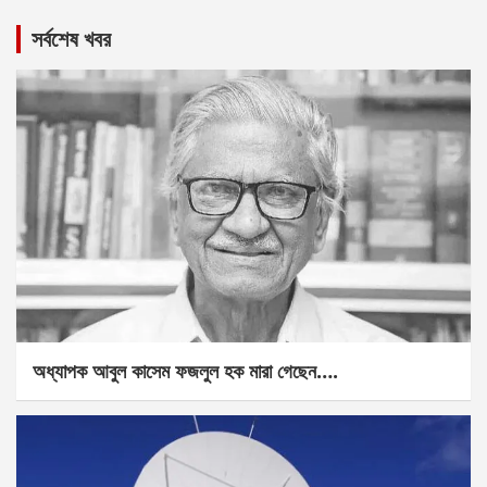
সর্বশেষ খবর
অধ্যাপক আবুল কাসেম ফজলুল হক মারা গেছেন….