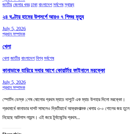
জাতীয়
জেলার খবর
ঢাকা
বাংলাদেশ
সর্বশেষ
স্বাস্থ্য
২৪ ঘণ্টায় হামের উপসর্গে আরও ৭ শিশুর মৃত্যু
July 5, 2026
প্রধান সম্পাদক
খেলা
খেলা
জাতীয়
বাংলাদেশ
বিশ্ব
সর্বশেষ
কানাডাকে হারিয়ে সবার আগে কোয়ার্টার ফাইনালে মরক্কো
July 5, 2026
প্রধান সম্পাদক
স্পোর্টস ডেস্ক :শেষ ষোলোর প্রথম ম্যাচে দাপুটে এক ম্যাচ উপহার দিলো মরক্কো।
প্রথমার্ধে কানাডার দাপট সামলেও দ্বিতীয়ার্ধে আক্রমণাত্মক খেলায় ৩-০ গোলের জয় তুলে
নিয়েছে আটলাস লায়ন্স। এই জয়ে টুর্নামেন্টের প্রথম…
Share this: