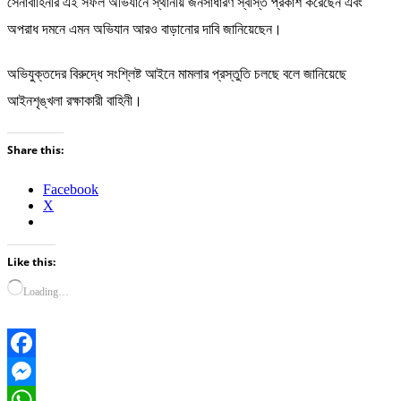
সেনাবাহিনীর এই সফল অভিযানে স্থানীয় জনসাধারণ স্বস্তি প্রকাশ করেছেন এবং
অপরাধ দমনে এমন অভিযান আরও বাড়ানোর দাবি জানিয়েছেন।
অভিযুক্তদের বিরুদ্ধে সংশ্লিষ্ট আইনে মামলার প্রস্তুতি চলছে বলে জানিয়েছে
আইনশৃঙ্খলা রক্ষাকারী বাহিনী।
Share this:
Facebook
X
Like this:
Loading…
Facebook
Messenger