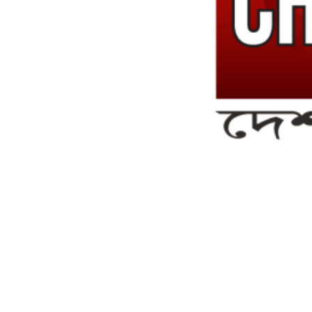
সম্পাদক ও ব্যবস্থাপনা পরিচালকঃ এস.এম.এ মনসুর মাসুদ
সম্পাদক ও প্রকাশকঃ কামরুননাহার
ব্যবস্থাপনা সম্পাদকঃ মোঃ আবু নাছের ইকবাল চৌধুরী