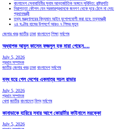
বাংলাদেশ সেনাবাহিনীর সুনাম আন্তর্জাতিক অঙ্গনে সুবিদিত: রাষ্ট্রপতি
নিরাপত্তা কৌশল যেন সরকারপ্রধানকে জনগণ থেকে দূরে ঠেলে না দেয়:
প্রধানমন্ত্রী
তথ্য মন্ত্রণালয়ের বিদ্যমান আইন যুগোপযোগী করা হবে: তথ্যমন্ত্রী
২৪ ঘণ্টায় হামের উপসর্গে আরও ৭ শিশুর মৃত্যু
জেলার খবর
জাতীয়
ঢাকা
বাংলাদেশ
শিক্ষা
সর্বশেষ
অধ্যাপক আবুল কাসেম ফজলুল হক মারা গেছেন….
July 5, 2026
প্রধান সম্পাদক
জাতীয়
জেলার খবর
ঢাকা
বাংলাদেশ
সর্বশেষ
বন্ধ হয়ে গেল দেশের একমাত্র সচল রাডার
July 5, 2026
প্রধান সম্পাদক
খেলা
জাতীয়
বাংলাদেশ
বিশ্ব
সর্বশেষ
কানাডাকে হারিয়ে সবার আগে কোয়ার্টার ফাইনালে মরক্কো
July 5, 2026