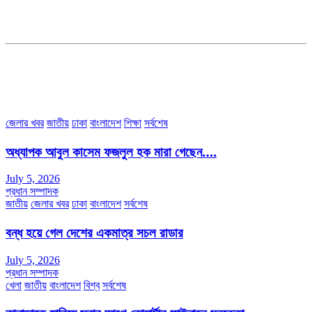
ডেপুটি এডিটরঃ মোঃ মোস্তাফিজুর রহমান খান
জয়েন্ট এডিটরঃ মোঃ রবিউল ইসলাম
সহকারী সম্পাদকঃ শাহ রাশিদুল ইসলাম রাসেল
৩৮ মা ভবন (তৃতীয় তলা) বীর মুক্তিযোদ্ধা কুতুবউদ্দিন রোড, সেক্টর #৮ আব্দুল্লাহপুর
উত্তরা পূর্ব, ঢাকা-১২৩০।
অফিস ফোন নম্বরঃ ০২-৪৪৮৯১০১৮, মোবাঃ০১৯৭০৫৭২৯৩৪, ০১৭১৩৩৯৪৭৯৯
ইমেইলঃ channel7bd@gmail.com, অফিসঃ ০২-৪৪৮৯১০১৮
জেলার খবর
জাতীয়
ঢাকা
বাংলাদেশ
শিক্ষা
সর্বশেষ
অধ্যাপক আবুল কাসেম ফজলুল হক মারা গেছেন….
July 5, 2026
প্রধান সম্পাদক
জাতীয়
জেলার খবর
ঢাকা
বাংলাদেশ
সর্বশেষ
বন্ধ হয়ে গেল দেশের একমাত্র সচল রাডার
July 5, 2026
প্রধান সম্পাদক
খেলা
জাতীয়
বাংলাদেশ
বিশ্ব
সর্বশেষ