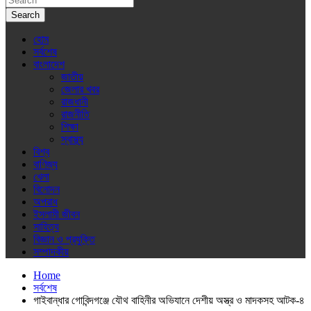
Search
হোম
সর্বশেষ
বাংলাদেশ
জাতীয়
জেলার খবর
রাজধানী
রাজনীতি
শিক্ষা
স্বাস্থ্য
বিশ্ব
বাণিজ্য
খেলা
বিনোদন
অপরাধ
ইসলামী জীবন
সাহিত্য
বিজ্ঞান ও প্রযুক্তি
সম্পাদকীয়
Home
সর্বশেষ
গাইবান্ধার গোবিন্দগঞ্জে যৌথ বাহিনীর অভিযানে দেশীয় অস্ত্র ও মাদকসহ আটক-৪