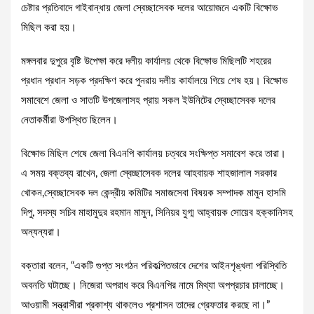
চেষ্টার প্রতিবাদে গাইবান্ধায় জেলা স্বেচ্ছাসেবক দলের আয়োজনে একটি বিক্ষোভ
মিছিল করা হয়।
মঙ্গলবার দুপুরে বৃষ্টি উপেক্ষা করে দলীয় কার্যালয় থেকে বিক্ষোভ মিছিলটি শহরের
প্রধান প্রধান সড়ক প্রদক্ষিণ করে পুনরায় দলীয় কার্যালয়ে গিয়ে শেষ হয়। বিক্ষোভ
সমাবেশে জেলা ও সাতটি উপজেলাসহ প্রায় সকল ইউনিটের স্বেচ্ছাসেবক দলের
নেতাকর্মীরা উপস্থিত ছিলেন।
বিক্ষোভ মিছিল শেষে জেলা বিএনপি কার্যালয় চত্বরে সংক্ষিপ্ত সমাবেশ করে তারা।
এ সময় বক্তব্য রাখেন, জেলা স্বেচ্ছাসেবক দলের আহবায়ক শাহজালাল সরকার
খোকন,স্বেচ্ছাসেবক দল কেন্দ্রীয় কমিটির সমাজসেবা বিষয়ক সম্পাদক মামুন হাসমি
দিপু, সদস্য সচিব মাহামুদুর রহমান মামুন, সিনিয়র যুগ্ম আহ্বায়ক সোয়েব হক্কানিসহ
অন্যন্যরা।
বক্তারা বলেন, “একটি গুপ্ত সংগঠন পরিকল্পিতভাবে দেশের আইনশৃঙ্খলা পরিস্থিতি
অবনতি ঘটাচ্ছে। নিজেরা অপরাধ করে বিএনপির নামে মিথ্যা অপপ্রচার চালাচ্ছে।
আওয়ামী সন্ত্রাসীরা প্রকাশ্য থাকলেও প্রশাসন তাদের গ্রেফতার করছে না।”