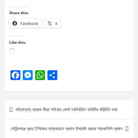
Share this:
Facebook
X
Like this:
Loading…
F
M
W
S
a
es
h
h
ce
se
at
ar
b
n
s
e
Post
গাইবান্ধায় তারেক জিয়া সাইবার ফোর্স নবনির্বাচিত কমিটির পরিচিতি সভা
o
g
A
navigation
o
er
p
গোবিন্দগঞ্জে দ্রুত ইপিজেড বাস্তবায়নে প্রধান উপদেষ্টা বরাবর স্মারকলিপি প্রদান
k
p