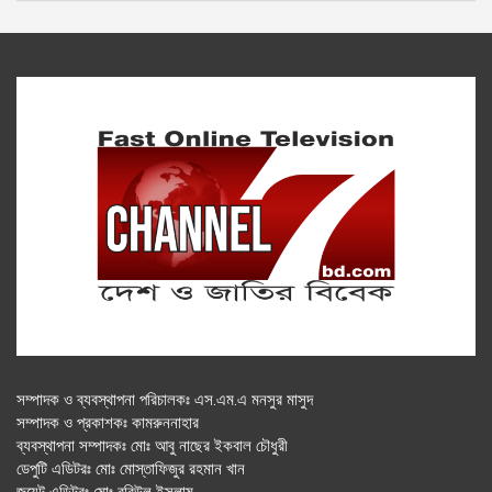
সম্পাদক ও ব্যবস্থাপনা পরিচালকঃ এস.এম.এ মনসুর মাসুদ
সম্পাদক ও প্রকাশকঃ কামরুননাহার
ব্যবস্থাপনা সম্পাদকঃ মোঃ আবু নাছের ইকবাল চৌধুরী
ডেপুটি এডিটরঃ মোঃ মোস্তাফিজুর রহমান খান
জয়েন্ট এডিটরঃ মোঃ রবিউল ইসলাম