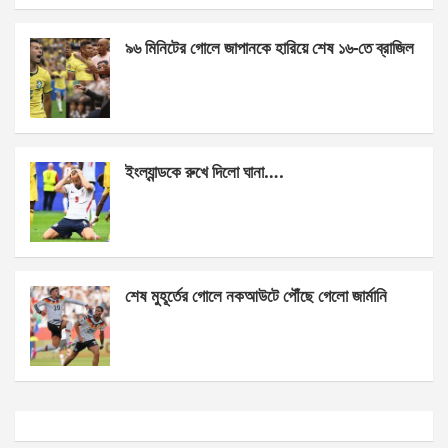
k
p
৯৬ মিনিটের গোলে জাপানকে হারিয়ে শেষ ১৬-তে ব্রাজিল
ইংল্যান্ডকে রুখে দিলো ঘানা….
শেষ মুহূর্তের গোলে নকআউটে পৌঁছে গেলো জার্মানি