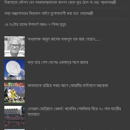
নিরাপত্তা কৌশল যেন সরকারপ্রধানকে জনগণ থেকে দূরে ঠেলে না দেয়: প্রধানমন্ত্রী
তথ্য মন্ত্রণালয়ের বিদ্যমান আইন যুগোপযোগী করা হবে: তথ্যমন্ত্রী
২৪ ঘণ্টায় হামের উপসর্গে আরও ৭ শিশুর মৃত্যু
অধ্যাপক আবুল কাসেম ফজলুল হক মারা গেছেন….
বন্ধ হয়ে গেল দেশের একমাত্র সচল রাডার
কানাডাকে হারিয়ে সবার আগে কোয়ার্টার ফাইনালে মরক্কো
তেহরান মেট্রোতে রেকর্ড: খামেনির শেষবিদায় ঘিরে ৭০ লাখ যাত্রীর
যাতায়াত