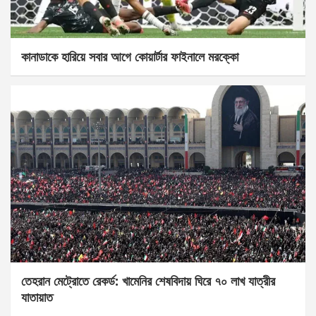
কানাডাকে হারিয়ে সবার আগে কোয়ার্টার ফাইনালে মরক্কো
তেহরান মেট্রোতে রেকর্ড: খামেনির শেষবিদায় ঘিরে ৭০ লাখ যাত্রীর
যাতায়াত