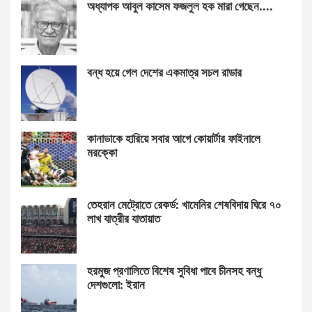
অধ্যাপক আবুল কাসেম ফজলুল হক মারা গেছেন….
বন্ধ হয়ে গেল দেশের একমাত্র সচল রাডার
কানাডাকে হারিয়ে সবার আগে কোয়ার্টার ফাইনালে
মরক্কো
তেহরান মেট্রোতে রেকর্ড: খামেনির শেষবিদায় ঘিরে ৭০
লাখ যাত্রীর যাতায়াত
হরমুজ প্রণালিতে বিশেষ সুবিধা পাবে চীনসহ বন্ধু
দেশগুলো: ইরান