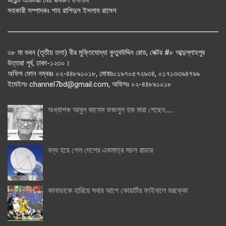
সহকারী সম্পাদকঃ শাহ রাশিদুল ইসলাম রাসেল
৩৮ মা ভবন (তৃতীয় তলা) বীর মুক্তিযোদ্ধা কুতুবউদ্দিন রোড, সেক্টর #৮ আব্দুল্লাহপুর
উত্তরা পূর্ব, ঢাকা-১২৩০।
অফিস ফোন নম্বরঃ ০২-৪৪৮৯১০১৮, মোবাঃ০১৯৭০৫৭২৯৩৪, ০১৭১৩৩৯৪৭৯৯
ইমেইলঃ channel7bd@gmail.com, অফিসঃ ০২-৪৪৮৯১০১৮
অধ্যাপক আবুল কাসেম ফজলুল হক মারা গেছেন….
বন্ধ হয়ে গেল দেশের একমাত্র সচল রাডার
কানাডাকে হারিয়ে সবার আগে কোয়ার্টার ফাইনালে মরক্কো