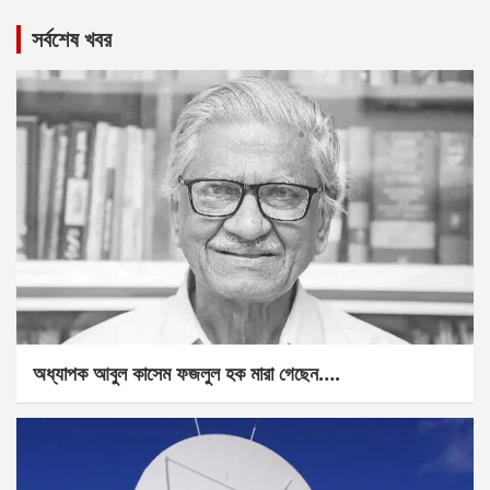
সর্বশেষ খবর
অধ্যাপক আবুল কাসেম ফজলুল হক মারা গেছেন….