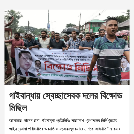
গাইবান্ধায় স্বেচ্ছাসেবক দলের বিক্ষোভ
মিছিল
আনোয়ার হোসেন রানা, গাইবান্ধা প্রতিনিধিঃ সারাদেশে প্রশাসনের নির্লিপ্ততায়
আইনশৃঙ্খলা পরিস্থিতির অবনতি ও ষড়যন্ত্রমূলকভাবে দেশকে অস্থিতিশীল করার