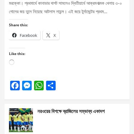
মরক্কো। প্রথমার্ধে কানাডার দাপট সামলেও দ্বিতীয়ার্ধে আক্রমণাত্মক খেলায় ৩-০
গোলের জয় তুলে নিয়েছে আটলাস লায়ন্স। এই জয়ে টুর্নামেন্টের প্রথম…
Share this:
Facebook
X
Like this:
Loading…
F
M
W
S
a
es
h
h
ce
se
at
ar
নরওয়ের বিপক্ষে ব্রাজিলের সম্ভাব্য একাদশ
b
n
s
e
o
g
A
o
er
p