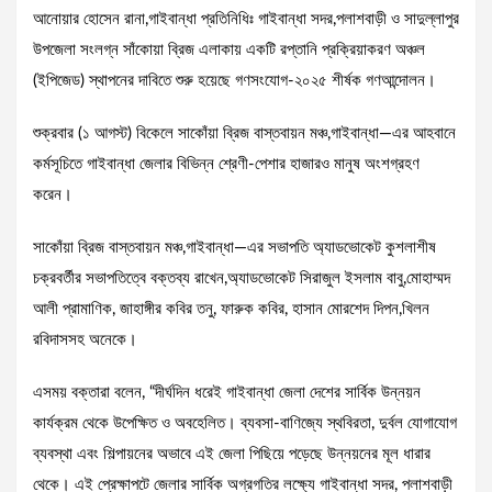
আনোয়ার হোসেন রানা,গাইবান্ধা প্রতিনিধিঃ গাইবান্ধা সদর,পলাশবাড়ী ও সাদুল্লাপুর
উপজেলা সংলগ্ন সাঁকোয়া ব্রিজ এলাকায় একটি রপ্তানি প্রক্রিয়াকরণ অঞ্চল
(ইপিজেড) স্থাপনের দাবিতে শুরু হয়েছে গণসংযোগ-২০২৫ শীর্ষক গণআন্দোলন।
শুক্রবার (১ আগস্ট) বিকেলে সাকোঁয়া ব্রিজ বাস্তবায়ন মঞ্চ,গাইবান্ধা—এর আহবানে
কর্মসূচিতে গাইবান্ধা জেলার বিভিন্ন শ্রেণী-পেশার হাজারও মানুষ অংশগ্রহণ
করেন।
সাকোঁয়া ব্রিজ বাস্তবায়ন মঞ্চ,গাইবান্ধা—এর সভাপতি অ্যাডভোকেট কুশলাশীষ
চক্রবর্তীর সভাপতিত্বে বক্তব্য রাখেন,অ্যাডভোকেট সিরাজুল ইসলাম বাবু,মোহাম্মদ
আলী প্রামাণিক, জাহাঙ্গীর কবির তনু, ফারুক কবির, হাসান মোরশেদ দিপন,খিলন
রবিদাসসহ অনেকে।
এসময় বক্তারা বলেন, “দীর্ঘদিন ধরেই গাইবান্ধা জেলা দেশের সার্বিক উন্নয়ন
কার্যক্রম থেকে উপেক্ষিত ও অবহেলিত। ব্যবসা-বাণিজ্যে স্থবিরতা, দুর্বল যোগাযোগ
ব্যবস্থা এবং শিল্পায়নের অভাবে এই জেলা পিছিয়ে পড়েছে উন্নয়নের মূল ধারার
থেকে। এই প্রেক্ষাপটে জেলার সার্বিক অগ্রগতির লক্ষ্যে গাইবান্ধা সদর, পলাশবাড়ী