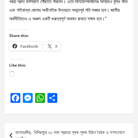
খরচে দ্রুত কর্মস্থলে পৌঁছাতে পারবেন। এতে বিনিয়োগকারীদের আগ্রহও বৃদ্ধি পাবে
এবং গাইবান্ধা জেলার অর্থনৈতিক উন্নয়নে অভূতপূর্ব গতি সঞ্চার হবে। জাতীয়
অর্থনীতিতেও এ অঞ্চল একটি গুরুত্বপূর্ণ অবদান রাখতে সক্ষম হবে।”
Share this:
Facebook
X
Like this:
Loading…
F
M
W
S
a
es
h
h
ce
se
at
ar
b
n
s
e
Post
মনোহরদীর, খিদিরপুরে ৩১ দফা প্রচারে পৃথক পৃথক উঠান বৈঠক ও গণসংযোগ
o
g
A
navigation