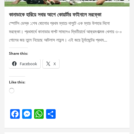
কানাডাকে হারিয়ে সবার আগে কোয়ার্টার ফাইনালে মরক্কো
স্পোর্টস ডেস্ক :শেষ ষোলোর প্রথম ম্যাচে দাপুটে এক ম্যাচ উপহার দিলো
মরক্কো। প্রথমার্ধে কানাডার দাপট সামলেও দ্বিতীয়ার্ধে আক্রমণাত্মক খেলায় ৩-০
গোলের জয় তুলে নিয়েছে আটলাস লায়ন্স। এই জয়ে টুর্নামেন্টের প্রথম…
Share this:
Facebook
X
Like this:
Loading…
F
M
W
S
a
es
h
h
ce
se
at
ar