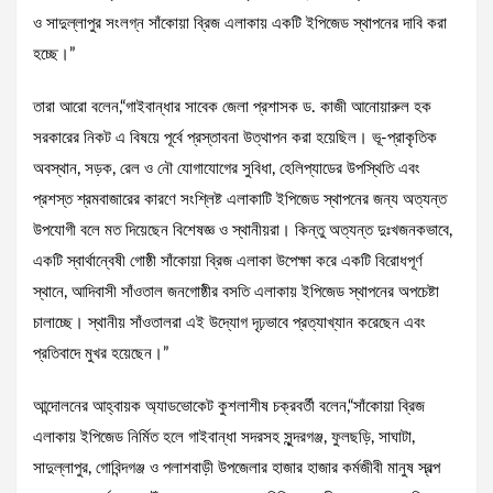
ও সাদুল্লাপুর সংলগ্ন সাঁকোয়া ব্রিজ এলাকায় একটি ইপিজেড স্থাপনের দাবি করা
হচ্ছে।”
তারা আরো বলেন,“গাইবান্ধার সাবেক জেলা প্রশাসক ড. কাজী আনোয়ারুল হক
সরকারের নিকট এ বিষয়ে পূর্বে প্রস্তাবনা উত্থাপন করা হয়েছিল। ভূ-প্রাকৃতিক
অবস্থান, সড়ক, রেল ও নৌ যোগাযোগের সুবিধা, হেলিপ্যাডের উপস্থিতি এবং
প্রশস্ত শ্রমবাজারের কারণে সংশ্লিষ্ট এলাকাটি ইপিজেড স্থাপনের জন্য অত্যন্ত
উপযোগী বলে মত দিয়েছেন বিশেষজ্ঞ ও স্থানীয়রা। কিন্তু অত্যন্ত দুঃখজনকভাবে,
একটি স্বার্থান্বেষী গোষ্ঠী সাঁকোয়া ব্রিজ এলাকা উপেক্ষা করে একটি বিরোধপূর্ণ
স্থানে, আদিবাসী সাঁওতাল জনগোষ্ঠীর বসতি এলাকায় ইপিজেড স্থাপনের অপচেষ্টা
চালাচ্ছে। স্থানীয় সাঁওতালরা এই উদ্যোগ দৃঢ়ভাবে প্রত্যাখ্যান করেছেন এবং
প্রতিবাদে মুখর হয়েছেন।”
‎আন্দোলনের আহ্বায়ক ‎অ্যাডভোকেট কুশলাশীষ চক্রবর্তী বলেন,“সাঁকোয়া ব্রিজ
এলাকায় ইপিজেড নির্মিত হলে গাইবান্ধা সদরসহ সুন্দরগঞ্জ, ফুলছড়ি, সাঘাটা,
সাদুল্লাপুর, গোবিন্দগঞ্জ ও পলাশবাড়ী উপজেলার হাজার হাজার কর্মজীবী মানুষ স্বল্প