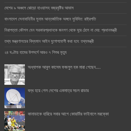
দেশের ৯ অঞ্চলে ঝোড়ো হাওয়াসহ বজ্রবৃষ্টির আভাস
বাংলাদেশ সেনাবাহিনীর সুনাম আন্তর্জাতিক অঙ্গনে সুবিদিত: রাষ্ট্রপতি
নিরাপত্তা কৌশল যেন সরকারপ্রধানকে জনগণ থেকে দূরে ঠেলে না দেয়: প্রধানমন্ত্রী
তথ্য মন্ত্রণালয়ের বিদ্যমান আইন যুগোপযোগী করা হবে: তথ্যমন্ত্রী
২৪ ঘণ্টায় হামের উপসর্গে আরও ৭ শিশুর মৃত্যু
অধ্যাপক আবুল কাসেম ফজলুল হক মারা গেছেন….
বন্ধ হয়ে গেল দেশের একমাত্র সচল রাডার
কানাডাকে হারিয়ে সবার আগে কোয়ার্টার ফাইনালে মরক্কো