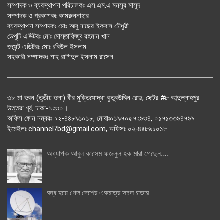
সম্পাদক ও ব্যবস্থাপনা পরিচালকঃ এস.এম.এ মনসুর মাসুদ
সম্পাদক ও প্রকাশকঃ কামরুননাহার
ব্যবস্থাপনা সম্পাদকঃ মোঃ আবু নাছের ইকবাল চৌধুরী
ডেপুটি এডিটরঃ মোঃ মোস্তাফিজুর রহমান খান
জয়েন্ট এডিটরঃ মোঃ রবিউল ইসলাম
সহকারী সম্পাদকঃ শাহ রাশিদুল ইসলাম রাসেল
৩৮ মা ভবন (তৃতীয় তলা) বীর মুক্তিযোদ্ধা কুতুবউদ্দিন রোড, সেক্টর #৮ আব্দুল্লাহপুর
উত্তরা পূর্ব, ঢাকা-১২৩০।
অফিস ফোন নম্বরঃ ০২-৪৪৮৯১০১৮, মোবাঃ০১৯৭০৫৭২৯৩৪, ০১৭১৩৩৯৪৭৯৯
ইমেইলঃ channel7bd@gmail.com, অফিসঃ ০২-৪৪৮৯১০১৮
অধ্যাপক আবুল কাসেম ফজলুল হক মারা গেছেন….
বন্ধ হয়ে গেল দেশের একমাত্র সচল রাডার