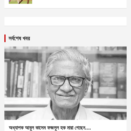
সর্বশেষ খবর
অধ্যাপক আবুল কাসেম ফজলুল হক মারা গেছেন….