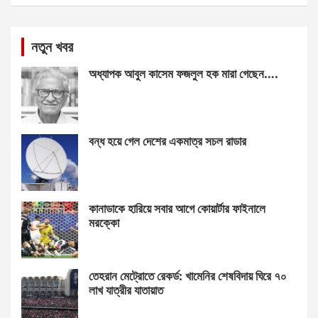
নতুন খবর
অধ্যাপক আবুল কাসেম ফজলুল হক মারা গেছেন….
বন্ধ হয়ে গেল দেশের একমাত্র সচল রাডার
কানাডাকে হারিয়ে সবার আগে কোয়ার্টার ফাইনালে
মরক্কো
তেহরান মেট্রোতে রেকর্ড: খামেনির শেষবিদায় ঘিরে ৭০
লাখ যাত্রীর যাতায়াত