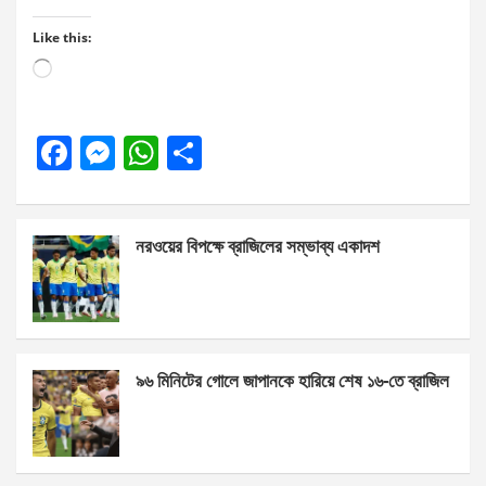
Like this:
Loading…
F
M
W
S
a
es
h
h
ce
se
at
ar
নরওয়ের বিপক্ষে ব্রাজিলের সম্ভাব্য একাদশ
b
n
s
e
o
g
A
o
er
p
k
p
৯৬ মিনিটের গোলে জাপানকে হারিয়ে শেষ ১৬-তে ব্রাজিল