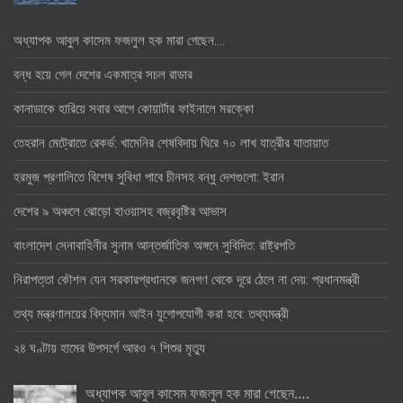
অধ্যাপক আবুল কাসেম ফজলুল হক মারা গেছেন….
বন্ধ হয়ে গেল দেশের একমাত্র সচল রাডার
কানাডাকে হারিয়ে সবার আগে কোয়ার্টার ফাইনালে মরক্কো
তেহরান মেট্রোতে রেকর্ড: খামেনির শেষবিদায় ঘিরে ৭০ লাখ যাত্রীর যাতায়াত
হরমুজ প্রণালিতে বিশেষ সুবিধা পাবে চীনসহ বন্ধু দেশগুলো: ইরান
দেশের ৯ অঞ্চলে ঝোড়ো হাওয়াসহ বজ্রবৃষ্টির আভাস
বাংলাদেশ সেনাবাহিনীর সুনাম আন্তর্জাতিক অঙ্গনে সুবিদিত: রাষ্ট্রপতি
নিরাপত্তা কৌশল যেন সরকারপ্রধানকে জনগণ থেকে দূরে ঠেলে না দেয়: প্রধানমন্ত্রী
তথ্য মন্ত্রণালয়ের বিদ্যমান আইন যুগোপযোগী করা হবে: তথ্যমন্ত্রী
২৪ ঘণ্টায় হামের উপসর্গে আরও ৭ শিশুর মৃত্যু
অধ্যাপক আবুল কাসেম ফজলুল হক মারা গেছেন….