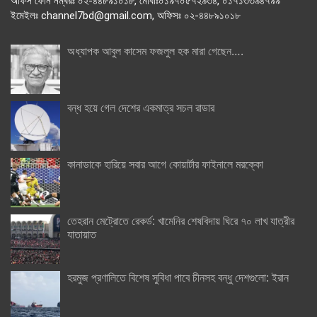
অফিস ফোন নম্বরঃ ০২-৪৪৮৯১০১৮, মোবাঃ০১৯৭০৫৭২৯৩৪, ০১৭১৩৩৯৪৭৯৯
ইমেইলঃ channel7bd@gmail.com, অফিসঃ ০২-৪৪৮৯১০১৮
অধ্যাপক আবুল কাসেম ফজলুল হক মারা গেছেন….
বন্ধ হয়ে গেল দেশের একমাত্র সচল রাডার
কানাডাকে হারিয়ে সবার আগে কোয়ার্টার ফাইনালে মরক্কো
তেহরান মেট্রোতে রেকর্ড: খামেনির শেষবিদায় ঘিরে ৭০ লাখ যাত্রীর
যাতায়াত
হরমুজ প্রণালিতে বিশেষ সুবিধা পাবে চীনসহ বন্ধু দেশগুলো: ইরান