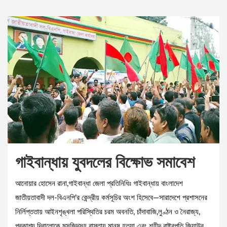
গাইবান্ধায় যুবদলের বিক্ষোভ সমাবেশ
আনোয়ার হোসেন রানা,গাইবান্ধা জেলা প্রতিনিধিঃ গাইবান্ধায় বাংলাদেশ
জাতীয়তাবাদী দল-বিএনপি’র কেন্দ্রীয় কর্মসূচির অংশ হিসেবে—সারাদেশে প্রশাসনের
নির্লিপ্ততায় আইনশৃঙ্খলা পরিস্থিতির চরম অবনতি, চাঁদাবাজি,লুণ্ঠন ও নৈরাজ্য,
প্রকাশ্য দিবালোকে মসজিদসহ রাস্তায় মানুষ হত্যা এবং শহীদ রাষ্ট্রপতি জিয়াউর