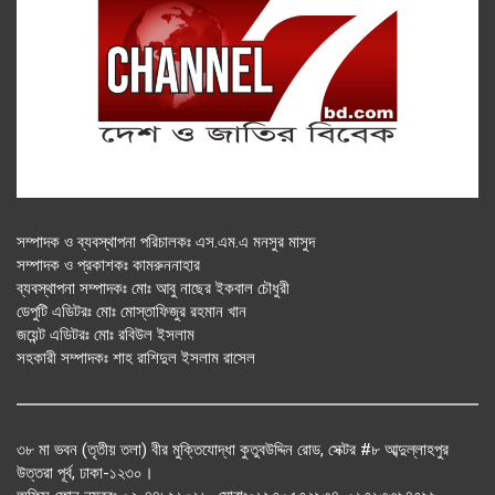
সম্পাদক ও ব্যবস্থাপনা পরিচালকঃ এস.এম.এ মনসুর মাসুদ
সম্পাদক ও প্রকাশকঃ কামরুননাহার
ব্যবস্থাপনা সম্পাদকঃ মোঃ আবু নাছের ইকবাল চৌধুরী
ডেপুটি এডিটরঃ মোঃ মোস্তাফিজুর রহমান খান
জয়েন্ট এডিটরঃ মোঃ রবিউল ইসলাম
সহকারী সম্পাদকঃ শাহ রাশিদুল ইসলাম রাসেল
৩৮ মা ভবন (তৃতীয় তলা) বীর মুক্তিযোদ্ধা কুতুবউদ্দিন রোড, সেক্টর #৮ আব্দুল্লাহপুর
উত্তরা পূর্ব, ঢাকা-১২৩০।