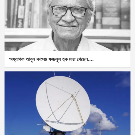
অধ্যাপক আবুল কাসেম ফজলুল হক মারা গেছেন….