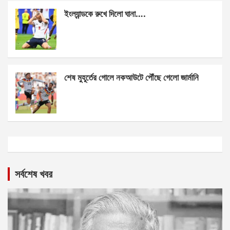
ইংল্যান্ডকে রুখে দিলো ঘানা….
শেষ মুহূর্তের গোলে নকআউটে পৌঁছে গেলো জার্মানি
সর্বশেষ খবর