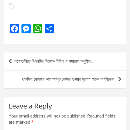
Loading…
F
M
W
S
a
es
h
h
ce
se
at
ar
b
n
s
e
Post
মনোহরদীতে বিএনপির বিক্ষোভ মিছিল ও সমাবেশ অনুষ্ঠিত…
o
g
A
navigation
o
er
p
তফসিল ঘোষণার আগ পর্যন্ত ভোটার হওয়ার সুযোগ পাবেন নাগরিকেরা
k
p
Leave a Reply
Your email address will not be published.
Required fields
are marked
*