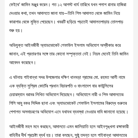
ফেইথে’ জামিন মঞ্জুর করেন। গত ১২ আগস্ট ধার্য তারিখে যখন পলাশ রানার হাজিরা
দেওয়ার কথা, তখন আদালতে জানা যায়—তিনি শিশু আদালত থেকে জামিন নিয়ে
কারাগার থেকে মুক্তি পেয়েছেন। খবরটি ছড়িয়ে পড়তেই আদালতপাড়ায় তোলপাড়
শুরু হয়।
অভিযুক্ত আইনজীবী অ্যাডভোকেট শেফাউল ইসলাম অভিযোগ অস্বীকার করে
জানান, এই প্রতারণার সঙ্গে তার কোনো সম্পৃক্ততা নেই। নিয়ম মেনেই তিনি জামিন
আবেদন করেছেন।
এ ঘটনায় গাইবান্ধা সদর উপজেলার দক্ষিণ ধানঘড়া গ্রামের মো. রহমত আলী নামে
এক ব্যক্তি সুপ্রিম কোর্টের প্রধান বিচারপতি ও বাংলাদেশ বার কাউন্সিলের
চেয়ারম্যান বরাবর লিখিত অভিযোগ দিয়েছেন। অভিযোগে নারী ও শিশু আদালতের
পিপি আবু বকর সিদ্দিক ছানা এবং অ্যাডভোকেট শেফাউল ইসলামের বিরুদ্ধে গুরুতর
পেশাগত অসদাচরণের অভিযোগ এনে যথাযথ ব্যবস্থা নেওয়ার দাবি জানানো হয়েছে।
আইনজীবী মহল মনে করছেন, আদালতে এমন জালিয়াতি হলে আইনশৃঙ্খলা রক্ষাকারী
বাহিনীর দীর্ঘ প্রচেষ্টা ব্যর্থ হয়। তারা বলছেন, সুষ্ঠু তদন্ত হলে গাইবান্ধা আদালতের