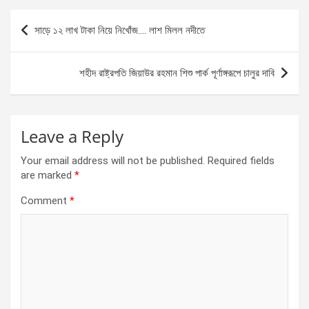
b
n
s
e
Post
সাড়ে ১২ লাখ টাকা নিয়ে নিখোঁজ…. লাশ মিলল নদীতে
o
g
A
navigation
o
er
p
শহীদ রাষ্ট্রপতি জিয়াউর রহমান শিশু পার্ক পূর্ণাঙ্গরূপে চালুর দাবি
k
p
Leave a Reply
Your email address will not be published.
Required fields
are marked
*
Comment
*