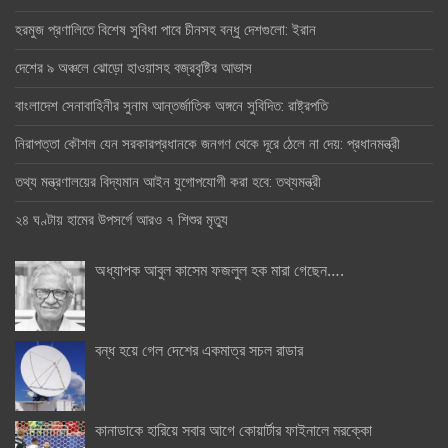
হরমুজ প্রণালিতে বিশেষ সুবিধা পাবে চীনসহ বন্ধু দেশগুলো: ইরান
দেশের ৯ অঞ্চলে ঝোড়ো হাওয়াসহ বজ্রবৃষ্টির আভাস
বাংলাদেশ সেনাবাহিনীর সুনাম আন্তর্জাতিক অঙ্গনে সুবিদিত: রাষ্ট্রপতি
নিরাপত্তা কৌশল যেন সরকারপ্রধানকে জনগণ থেকে দূরে ঠেলে না দেয়: প্রধানমন্ত্রী
তথ্য মন্ত্রণালয়ের বিদ্যমান আইন যুগোপযোগী করা হবে: তথ্যমন্ত্রী
২৪ ঘণ্টায় হামের উপসর্গে আরও ৭ শিশুর মৃত্যু
অধ্যাপক আবুল কাসেম ফজলুল হক মারা গেছেন….
বন্ধ হয়ে গেল দেশের একমাত্র সচল রাডার
কানাডাকে হারিয়ে সবার আগে কোয়ার্টার ফাইনালে মরক্কো