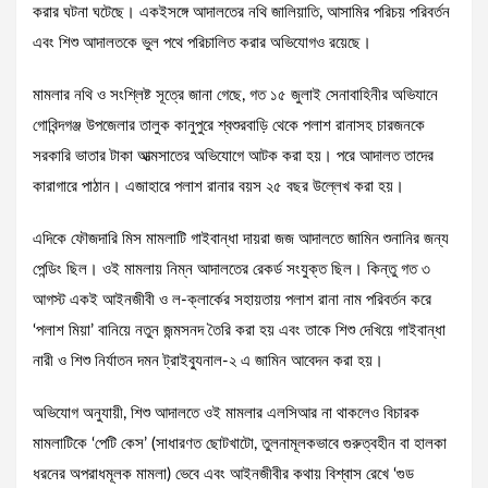
করার ঘটনা ঘটেছে। একইসঙ্গে আদালতের নথি জালিয়াতি, আসামির পরিচয় পরিবর্তন
এবং শিশু আদালতকে ভুল পথে পরিচালিত করার অভিযোগও রয়েছে।
মামলার নথি ও সংশ্লিষ্ট সূত্রে জানা গেছে, গত ১৫ জুলাই সেনাবাহিনীর অভিযানে
গোবিন্দগঞ্জ উপজেলার তালুক কানুপুরে শ্বশুরবাড়ি থেকে পলাশ রানাসহ চারজনকে
সরকারি ভাতার টাকা আত্মসাতের অভিযোগে আটক করা হয়। পরে আদালত তাদের
কারাগারে পাঠান। এজাহারে পলাশ রানার বয়স ২৫ বছর উল্লেখ করা হয়।
এদিকে ফৌজদারি মিস মামলাটি গাইবান্ধা দায়রা জজ আদালতে জামিন শুনানির জন্য
পেন্ডিং ছিল। ওই মামলায় নিম্ন আদালতের রেকর্ড সংযুক্ত ছিল। কিন্তু গত ৩
আগস্ট একই আইনজীবী ও ল-ক্লার্কের সহায়তায় পলাশ রানা নাম পরিবর্তন করে
‘পলাশ মিয়া’ বানিয়ে নতুন জন্মসনদ তৈরি করা হয় এবং তাকে শিশু দেখিয়ে গাইবান্ধা
নারী ও শিশু নির্যাতন দমন ট্রাইব্যুনাল-২ এ জামিন আবেদন করা হয়।
অভিযোগ অনুযায়ী, শিশু আদালতে ওই মামলার এলসিআর না থাকলেও বিচারক
মামলাটিকে ‘পেটি কেস’ (সাধারণত ছোটখাটো, তুলনামূলকভাবে গুরুত্বহীন বা হালকা
ধরনের অপরাধমূলক মামলা) ভেবে এবং আইনজীবীর কথায় বিশ্বাস রেখে ‘গুড