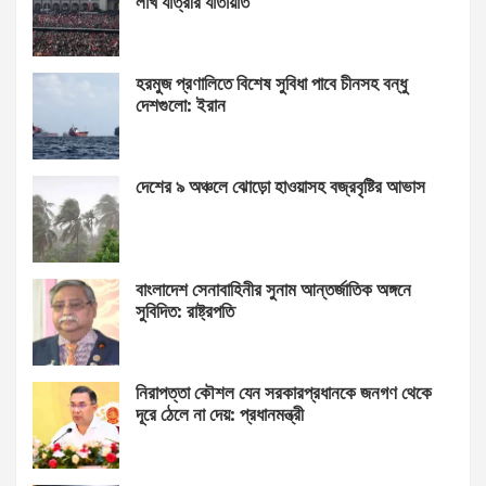
লাখ যাত্রীর যাতায়াত
হরমুজ প্রণালিতে বিশেষ সুবিধা পাবে চীনসহ বন্ধু
দেশগুলো: ইরান
দেশের ৯ অঞ্চলে ঝোড়ো হাওয়াসহ বজ্রবৃষ্টির আভাস
বাংলাদেশ সেনাবাহিনীর সুনাম আন্তর্জাতিক অঙ্গনে
সুবিদিত: রাষ্ট্রপতি
নিরাপত্তা কৌশল যেন সরকারপ্রধানকে জনগণ থেকে
দূরে ঠেলে না দেয়: প্রধানমন্ত্রী