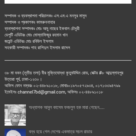
সম্পাদক ও ব্যবস্থাপনা পরিচালকঃ এস.এম.এ মনসুর মাসুদ
সম্পাদক ও প্রকাশকঃ কামরুননাহার
ব্যবস্থাপনা সম্পাদকঃ মোঃ আবু নাছের ইকবাল চৌধুরী
ডেপুটি এডিটরঃ মোঃ মোস্তাফিজুর রহমান খান
জয়েন্ট এডিটরঃ মোঃ রবিউল ইসলাম
সহকারী সম্পাদকঃ শাহ রাশিদুল ইসলাম রাসেল
৩৮ মা ভবন (তৃতীয় তলা) বীর মুক্তিযোদ্ধা কুতুবউদ্দিন রোড, সেক্টর #৮ আব্দুল্লাহপুর
উত্তরা পূর্ব, ঢাকা-১২৩০।
অফিস ফোন নম্বরঃ ০২-৪৪৮৯১০১৮, মোবাঃ০১৯৭০৫৭২৯৩৪, ০১৭১৩৩৯৪৭৯৯
ইমেইলঃ channel7bd@gmail.com, অফিসঃ ০২-৪৪৮৯১০১৮
অধ্যাপক আবুল কাসেম ফজলুল হক মারা গেছেন….
বন্ধ হয়ে গেল দেশের একমাত্র সচল রাডার