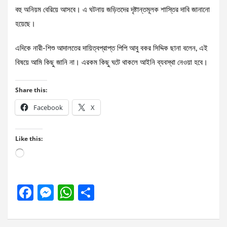
বহু অনিয়ম বেরিয়ে আসবে। এ ঘটনায় জড়িতদের দৃষ্টান্তমূলক শাস্তির দাবি জানানো
হয়েছে।
এদিকে নারী-শিশু আদালতের দায়িত্বপ্রাপ্ত পিপি আবু বকর সিদ্দিক ছানা বলেন, এই
বিষয়ে আমি কিছু জানি না। এরকম কিছু ঘটে থাকলে আইনি ব্যবস্থা নেওয়া হবে।
Share this:
Facebook
X
Like this:
Loading…
F
M
W
S
a
es
h
h
ce
se
at
ar