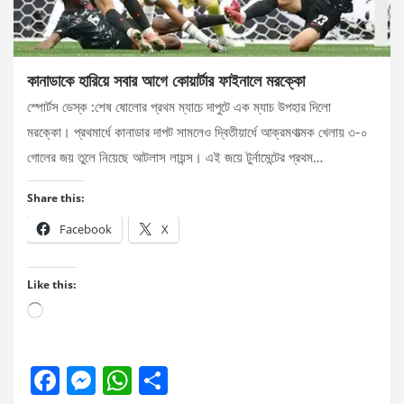
কানাডাকে হারিয়ে সবার আগে কোয়ার্টার ফাইনালে মরক্কো
স্পোর্টস ডেস্ক :শেষ ষোলোর প্রথম ম্যাচে দাপুটে এক ম্যাচ উপহার দিলো
মরক্কো। প্রথমার্ধে কানাডার দাপট সামলেও দ্বিতীয়ার্ধে আক্রমণাত্মক খেলায় ৩-০
গোলের জয় তুলে নিয়েছে আটলাস লায়ন্স। এই জয়ে টুর্নামেন্টের প্রথম…
Share this:
Facebook
X
Like this:
Loading…
F
M
W
S