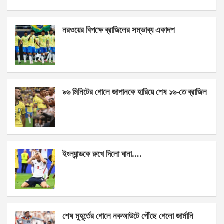
a
es
h
h
ce
se
at
ar
নরওয়ের বিপক্ষে ব্রাজিলের সম্ভাব্য একাদশ
b
n
s
e
o
g
A
o
er
p
k
p
৯৬ মিনিটের গোলে জাপানকে হারিয়ে শেষ ১৬-তে ব্রাজিল
ইংল্যান্ডকে রুখে দিলো ঘানা….
শেষ মুহূর্তের গোলে নকআউটে পৌঁছে গেলো জার্মানি