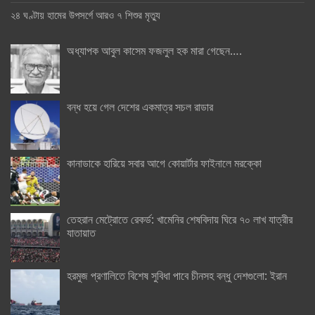
২৪ ঘণ্টায় হামের উপসর্গে আরও ৭ শিশুর মৃত্যু
অধ্যাপক আবুল কাসেম ফজলুল হক মারা গেছেন….
বন্ধ হয়ে গেল দেশের একমাত্র সচল রাডার
কানাডাকে হারিয়ে সবার আগে কোয়ার্টার ফাইনালে মরক্কো
তেহরান মেট্রোতে রেকর্ড: খামেনির শেষবিদায় ঘিরে ৭০ লাখ যাত্রীর
যাতায়াত
হরমুজ প্রণালিতে বিশেষ সুবিধা পাবে চীনসহ বন্ধু দেশগুলো: ইরান