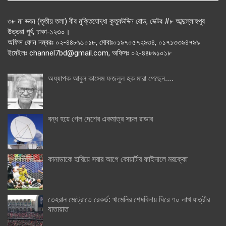
৩৮ মা ভবন (তৃতীয় তলা) বীর মুক্তিযোদ্ধা কুতুবউদ্দিন রোড, সেক্টর #৮ আব্দুল্লাহপুর
উত্তরা পূর্ব, ঢাকা-১২৩০।
অফিস ফোন নম্বরঃ ০২-৪৪৮৯১০১৮, মোবাঃ০১৯৭০৫৭২৯৩৪, ০১৭১৩৩৯৪৭৯৯
ইমেইলঃ channel7bd@gmail.com, অফিসঃ ০২-৪৪৮৯১০১৮
অধ্যাপক আবুল কাসেম ফজলুল হক মারা গেছেন….
বন্ধ হয়ে গেল দেশের একমাত্র সচল রাডার
কানাডাকে হারিয়ে সবার আগে কোয়ার্টার ফাইনালে মরক্কো
তেহরান মেট্রোতে রেকর্ড: খামেনির শেষবিদায় ঘিরে ৭০ লাখ যাত্রীর
যাতায়াত