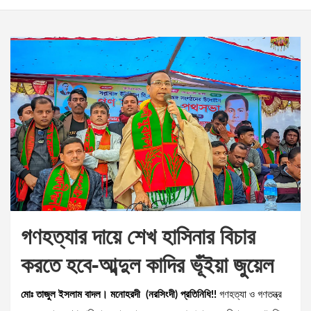
গণহত্যার দায়ে শেখ হাসিনার বিচার
করতে হবে-আব্দুল কাদির ভূঁইয়া জুয়েল
মোঃ তাজুল ইসলাম বাদল। মনোহরদী (নরসিংদী) প্রতিনিধি!!
গণহত্যা ও গণতন্ত্র