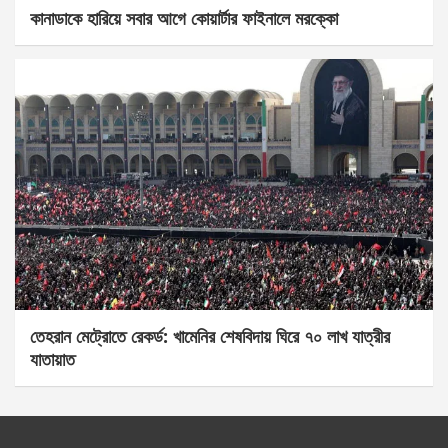
কানাডাকে হারিয়ে সবার আগে কোয়ার্টার ফাইনালে মরক্কো
তেহরান মেট্রোতে রেকর্ড: খামেনির শেষবিদায় ঘিরে ৭০ লাখ যাত্রীর
যাতায়াত