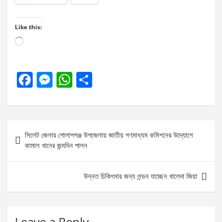
Like this:
Loading…
F
M
W
S
a
es
h
h
ce
se
at
ar
b
n
s
e
Post
সিলেট জেলার গোলাপগঞ্জ উপজেলায় জাতীয় গণমাধ্যম কমিশনের উদ্যোগে
o
g
A
navigation
কামাল খানের জন্মদিন পালন
o
er
p
k
p
উন্নত চিকিৎসার জন্য লন্ডন যাচ্ছেন খালেদা জিয়া
Leave a Reply