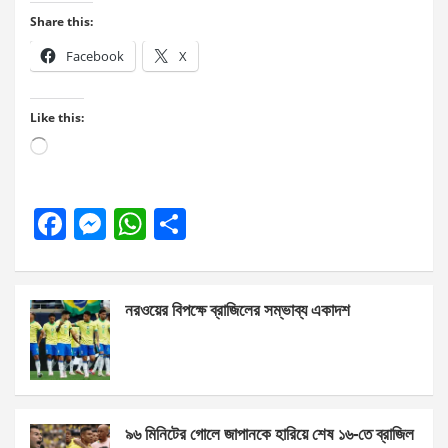
Share this:
Facebook
X
Like this:
Loading…
F
M
W
S
a
es
h
h
ce
se
at
ar
নরওয়ের বিপক্ষে ব্রাজিলের সম্ভাব্য একাদশ
b
n
s
e
o
g
A
o
er
p
k
p
৯৬ মিনিটের গোলে জাপানকে হারিয়ে শেষ ১৬-তে ব্রাজিল