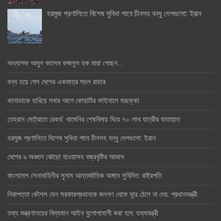
হরমুজ প্রণালিতে বিশেষ সুবিধা পাবে চীনসহ বন্ধু দেশগুলো: ইরান
অধ্যাপক আবুল কাসেম ফজলুল হক মারা গেছেন….
বন্ধ হয়ে গেল দেশের একমাত্র সচল রাডার
কানাডাকে হারিয়ে সবার আগে কোয়ার্টার ফাইনালে মরক্কো
তেহরান মেট্রোতে রেকর্ড: খামেনির শেষবিদায় ঘিরে ৭০ লাখ যাত্রীর যাতায়াত
হরমুজ প্রণালিতে বিশেষ সুবিধা পাবে চীনসহ বন্ধু দেশগুলো: ইরান
দেশের ৯ অঞ্চলে ঝোড়ো হাওয়াসহ বজ্রবৃষ্টির আভাস
বাংলাদেশ সেনাবাহিনীর সুনাম আন্তর্জাতিক অঙ্গনে সুবিদিত: রাষ্ট্রপতি
নিরাপত্তা কৌশল যেন সরকারপ্রধানকে জনগণ থেকে দূরে ঠেলে না দেয়: প্রধানমন্ত্রী
তথ্য মন্ত্রণালয়ের বিদ্যমান আইন যুগোপযোগী করা হবে: তথ্যমন্ত্রী