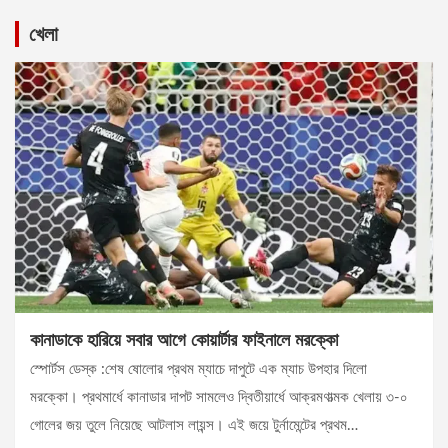
খেলা
কানাডাকে হারিয়ে সবার আগে কোয়ার্টার ফাইনালে মরক্কো
স্পোর্টস ডেস্ক :শেষ ষোলোর প্রথম ম্যাচে দাপুটে এক ম্যাচ উপহার দিলো
মরক্কো। প্রথমার্ধে কানাডার দাপট সামলেও দ্বিতীয়ার্ধে আক্রমণাত্মক খেলায় ৩-০
গোলের জয় তুলে নিয়েছে আটলাস লায়ন্স। এই জয়ে টুর্নামেন্টের প্রথম…