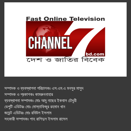
সম্পাদক ও ব্যবস্থাপনা পরিচালকঃ এস.এম.এ মনসুর মাসুদ
সম্পাদক ও প্রকাশকঃ কামরুননাহার
ব্যবস্থাপনা সম্পাদকঃ মোঃ আবু নাছের ইকবাল চৌধুরী
ডেপুটি এডিটরঃ মোঃ মোস্তাফিজুর রহমান খান
জয়েন্ট এডিটরঃ মোঃ রবিউল ইসলাম
সহকারী সম্পাদকঃ শাহ রাশিদুল ইসলাম রাসেল