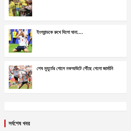
ইংল্যান্ডকে রুখে দিলো ঘানা….
শেষ মুহূর্তের গোলে নকআউটে পৌঁছে গেলো জার্মানি
সর্বশেষ খবর