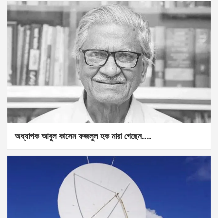
অধ্যাপক আবুল কাসেম ফজলুল হক মারা গেছেন….