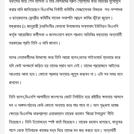
ধ্বংসের দায়ে শেখ হাসিনা ও তার দোসরদের দ্রুত গ্রেপ্তার করে বিচারের মুখোমুখি
করার দাবি জানিয়েছেন বিএনপির নির্বাহী কমিটির সেচ্ছাসেবক বিষয়ক সহ-সম্পাদক
ও ছাত্রদলের কেন্দ্রীয় কমিটির সাবেক সভাপতি আব্দুল কাদির ভূঁইয়া জুয়েল।
শুক্রাবার (৩ জানুয়ারী )নরসিংদীর বেলাবো উপজেলার সল্লাবাদ ইউনিয়ন বিএনপি
কর্তৃক আয়োজিত কর্মীসভা ও জনসংযোগ কালে প্রধান অতিথির বক্তব্যে অন্তর্বর্তী
সরকারের প্রতি তিনি এ দাবি জানান।
দলের নেতাকর্মীদের উদ্দেশ্যে করে তিনি আরো বলেন,দলের সাইনবোর্ড ব্যবহার করে
যদি কেউ অপকর্মে জড়িত হয় তাদের স্থান দলে নেই। তাদের প্রয়োজনে আইনের
আওতায় আনা হবে। কোনো প্রকার অন্যায়-জুলুম করবেন না। এটা সব সময় মনে
রাখবেন।
তিনি বলেন,বিএনপি আগামীতে জনগণের ভোটে নির্বাচিত হয়ে রাষ্ট্রীয় ক্ষমতায় আসলে
দল ও অঙ্গসংগঠনের কেউ কোনো অন্যায় করে পার পাবে না। দলে শৃঙ্খলা ভঙ্গের
ক্ষেত্রে বিএনপির ভারপ্রাপ্ত চেয়ারম্যান তারেক রহমান ‘জিরো টলারেন্স’ নীতি
নিয়েছেন। তিনি ইতোমধ্যে স্পষ্ট বার্তা দিয়েছেন। তারেক রহমান বলেছেন, মানুষের
পাশে থেকে ইতিবাচক কাজের মধ্য দিয়ে তাদের মন জয় করতে হবে। অন্তর্বর্তী