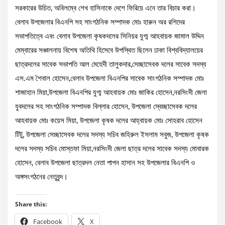
সরকারের উচিত, অবিলম্বে শেখ হাসিনাকে দেশে ফিরিয়ে এনে তার বিচার করা।
বেলাব উপজেলার বিএনপি সহ সাংগঠনিক সম্পাদক মোঃ হারুন অর রশিদের
সভাপতিত্বে এবং বেলাব উপজেলা কৃষকদলের সিনিয়র যুগ্ম আহবায়ক জামাল উদ্দিন
মেম্বারের সঞ্চালনায় বিশেষ অতিথি হিসেবে উপস্থিত ছিলেন ঢাকা বিশ্ববিদ্যালয়ের
ছাত্রদলের সাবেক সভাপতি আল মেহেদী তালুকদার,সেচ্ছাসেবক দলের সাবেক সদস্য
এস.এম শৈবাল হোসেন,বেলাব উপজেলা বিএনপির সাবেক সাংগঠনিক সম্পাদক মোঃ
শাজাহান মিয়া,উপজেলা বিএনপির যুগ্ম আহবায়ক মোঃ জাকির হোসেন,নরসিংদী জেলা
যুবদলের সহ সাংগঠনিক সম্পাদক বিল্লার হোসেন, উপজেলা স্বেচ্ছাসেবক দলের
আহবায়ক মোঃ কয়েস মিয়া, উপজেলা কৃষক দলের আহ্বায়ক মোঃ সোহরাব হোসেন
টিটু, উপজেলা সেচ্ছাসেবক দলের সদস্য সচিব জহিরুল ইসলাম সবুজ, উপজেলা কৃষক
দলের সদস্য সচিব মোস্তফা মিয়া,নরসিংদী জেলা ছাত্র দলের সাবেক সদস্য মোবারক
হোসেন, বেলাব উপজেলা ছাত্রদল নেতা পাপন হাসান সহ উপজেলার বিএনপি ও
অঙ্গসংগঠনের নেতৃবৃন্দ।
Share this:
Facebook
X