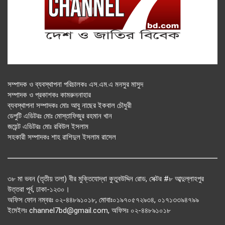
সম্পাদক ও ব্যবস্থাপনা পরিচালকঃ এস.এম.এ মনসুর মাসুদ
সম্পাদক ও প্রকাশকঃ কামরুননাহার
ব্যবস্থাপনা সম্পাদকঃ মোঃ আবু নাছের ইকবাল চৌধুরী
ডেপুটি এডিটরঃ মোঃ মোস্তাফিজুর রহমান খান
জয়েন্ট এডিটরঃ মোঃ রবিউল ইসলাম
সহকারী সম্পাদকঃ শাহ রাশিদুল ইসলাম রাসেল
৩৮ মা ভবন (তৃতীয় তলা) বীর মুক্তিযোদ্ধা কুতুবউদ্দিন রোড, সেক্টর #৮ আব্দুল্লাহপুর
উত্তরা পূর্ব, ঢাকা-১২৩০।
অফিস ফোন নম্বরঃ ০২-৪৪৮৯১০১৮, মোবাঃ০১৯৭০৫৭২৯৩৪, ০১৭১৩৩৯৪৭৯৯
ইমেইলঃ channel7bd@gmail.com, অফিসঃ ০২-৪৪৮৯১০১৮