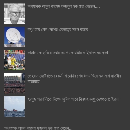
অধ্যাপক আবুল কাসেম ফজলুল হক মারা গেছেন….
বন্ধ হয়ে গেল দেশের একমাত্র সচল রাডার
কানাডাকে হারিয়ে সবার আগে কোয়ার্টার ফাইনালে মরক্কো
তেহরান মেট্রোতে রেকর্ড: খামেনির শেষবিদায় ঘিরে ৭০ লাখ যাত্রীর
যাতায়াত
হরমুজ প্রণালিতে বিশেষ সুবিধা পাবে চীনসহ বন্ধু দেশগুলো: ইরান
অধ্যাপক আবুল কাসেম ফজলুল হক মারা গেছেন….