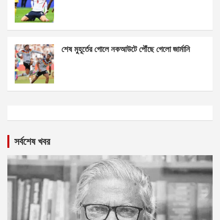
শেষ মুহূর্তের গোলে নকআউটে পৌঁছে গেলো জার্মানি
সর্বশেষ খবর