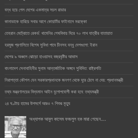
বন্ধ হয়ে গেল দেশের একমাত্র সচল রাডার
কানাডাকে হারিয়ে সবার আগে কোয়ার্টার ফাইনালে মরক্কো
তেহরান মেট্রোতে রেকর্ড: খামেনির শেষবিদায় ঘিরে ৭০ লাখ যাত্রীর যাতায়াত
হরমুজ প্রণালিতে বিশেষ সুবিধা পাবে চীনসহ বন্ধু দেশগুলো: ইরান
দেশের ৯ অঞ্চলে ঝোড়ো হাওয়াসহ বজ্রবৃষ্টির আভাস
বাংলাদেশ সেনাবাহিনীর সুনাম আন্তর্জাতিক অঙ্গনে সুবিদিত: রাষ্ট্রপতি
নিরাপত্তা কৌশল যেন সরকারপ্রধানকে জনগণ থেকে দূরে ঠেলে না দেয়: প্রধানমন্ত্রী
তথ্য মন্ত্রণালয়ের বিদ্যমান আইন যুগোপযোগী করা হবে: তথ্যমন্ত্রী
২৪ ঘণ্টায় হামের উপসর্গে আরও ৭ শিশুর মৃত্যু
অধ্যাপক আবুল কাসেম ফজলুল হক মারা গেছেন….