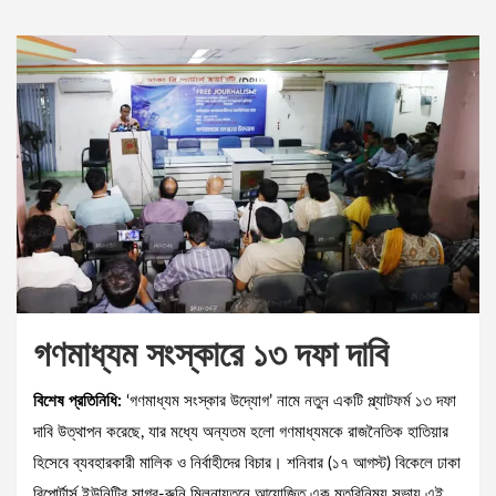
গণমাধ্যম সংস্কারে ১৩ দফা দাবি
বিশেষ প্রতিনিধি:
‘গণমাধ্যম সংস্কার উদ্যোগ’ নামে নতুন একটি প্ল্যাটফর্ম ১৩ দফা
দাবি উত্থাপন করেছে, যার মধ্যে অন্যতম হলো গণমাধ্যমকে রাজনৈতিক হাতিয়ার
হিসেবে ব্যবহারকারী মালিক ও নির্বাহীদের বিচার। শনিবার (১৭ আগস্ট) বিকেলে ঢাকা
রিপোর্টার্স ইউনিটির সাগর-রুনি মিলনায়তনে আয়োজিত এক মতবিনিময় সভায় এই