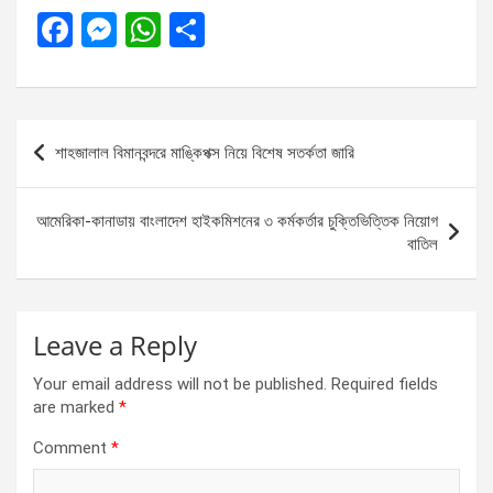
F
M
W
S
a
es
h
h
ce
se
at
ar
b
n
s
e
Post
শাহজালাল বিমানবন্দরে মাঙ্কিপক্স নিয়ে বিশেষ সতর্কতা জারি
o
g
A
navigation
o
er
p
আমেরিকা-কানাডায় বাংলাদেশ হাইকমিশনের ৩ কর্মকর্তার চুক্তিভিত্তিক নিয়োগ
k
p
বাতিল
Leave a Reply
Your email address will not be published.
Required fields
are marked
*
Comment
*