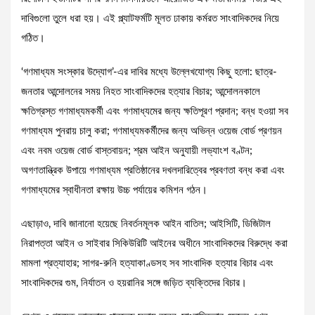
দাবিগুলো তুলে ধরা হয়। এই প্ল্যাটফর্মটি মূলত ঢাকায় কর্মরত সাংবাদিকদের নিয়ে
গঠিত।
‘গণমাধ্যম সংস্কার উদ্যোগ’-এর দাবির মধ্যে উল্লেখযোগ্য কিছু হলো: ছাত্র-
জনতার আন্দোলনের সময় নিহত সাংবাদিকদের হত্যার বিচার; আন্দোলনকালে
ক্ষতিগ্রস্ত গণমাধ্যমকর্মী এবং গণমাধ্যমের জন্য ক্ষতিপূরণ প্রদান; বন্ধ হওয়া সব
গণমাধ্যম পুনরায় চালু করা; গণমাধ্যমকর্মীদের জন্য অভিন্ন ওয়েজ বোর্ড প্রণয়ন
এবং নবম ওয়েজ বোর্ড বাস্তবায়ন; শ্রম আইন অনুযায়ী লভ্যাংশ বণ্টন;
অগণতান্ত্রিক উপায়ে গণমাধ্যম প্রতিষ্ঠানের দখলদারিত্বের প্রবণতা বন্ধ করা এবং
গণমাধ্যমের স্বাধীনতা রক্ষায় উচ্চ পর্যায়ের কমিশন গঠন।
এছাড়াও, দাবি জানানো হয়েছে নিবর্তনমূলক আইন বাতিল; আইসিটি, ডিজিটাল
নিরাপত্তা আইন ও সাইবার সিকিউরিটি আইনের অধীনে সাংবাদিকদের বিরুদ্ধে করা
মামলা প্রত্যাহার; সাগর-রুনি হত্যাকাণ্ডসহ সব সাংবাদিক হত্যার বিচার এবং
সাংবাদিকদের গুম, নির্যাতন ও হয়রানির সঙ্গে জড়িত ব্যক্তিদের বিচার।