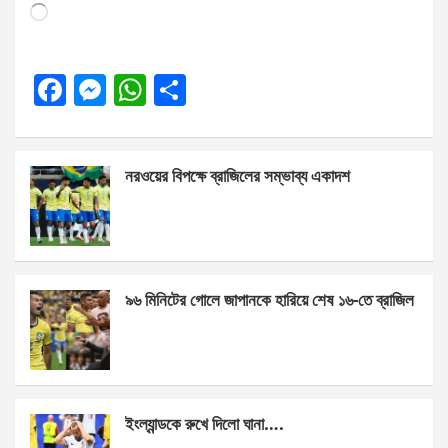
Loading…
F
M
W
S
a
es
h
h
ce
se
at
ar
নরওয়ের বিপক্ষে ব্রাজিলের সম্ভাব্য একাদশ
b
n
s
e
o
g
A
o
er
p
k
p
৯৬ মিনিটের গোলে জাপানকে হারিয়ে শেষ ১৬-তে ব্রাজিল
ইংল্যান্ডকে রুখে দিলো ঘানা….