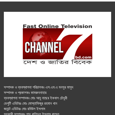
সম্পাদক ও ব্যবস্থাপনা পরিচালকঃ এস.এম.এ মনসুর মাসুদ
সম্পাদক ও প্রকাশকঃ কামরুননাহার
ব্যবস্থাপনা সম্পাদকঃ মোঃ আবু নাছের ইকবাল চৌধুরী
ডেপুটি এডিটরঃ মোঃ মোস্তাফিজুর রহমান খান
জয়েন্ট এডিটরঃ মোঃ রবিউল ইসলাম
সহকারী সম্পাদকঃ শাহ রাশিদুল ইসলাম রাসেল