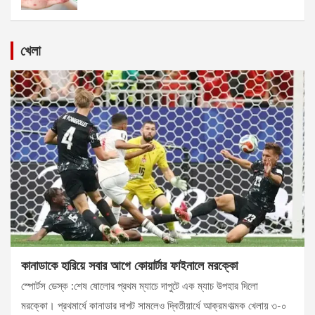
খেলা
কানাডাকে হারিয়ে সবার আগে কোয়ার্টার ফাইনালে মরক্কো
স্পোর্টস ডেস্ক :শেষ ষোলোর প্রথম ম্যাচে দাপুটে এক ম্যাচ উপহার দিলো
মরক্কো। প্রথমার্ধে কানাডার দাপট সামলেও দ্বিতীয়ার্ধে আক্রমণাত্মক খেলায় ৩-০