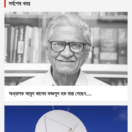
সর্বশেষ খবর
অধ্যাপক আবুল কাসেম ফজলুল হক মারা গেছেন….