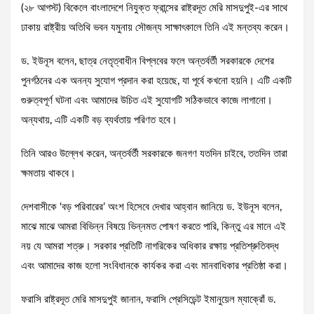
(২৮ আগস্ট) বিকেলে বাংলাদেশে নিযুক্ত ফ্রান্সের রাষ্ট্রদূত মেরি মাসদুপুই-এর সাথে
ঢাকায় রাষ্ট্রীয় অতিথি ভবন যমুনায় সৌজন্য সাক্ষাৎকালে তিনি এই মন্তব্য করেন।
ড. ইউনূস বলেন, ছাত্র নেতৃত্বাধীন বিপ্লবের ফলে অন্তর্বর্তী সরকারকে দেশের
পুনর্গঠনের এক অনন্য সুযোগ প্রদান করা হয়েছে, যা পূর্বে কখনো হয়নি। এটি একটি
গুরুত্বপূর্ণ ঘটনা এবং আমাদের উচিত এই সুযোগটি সঠিকভাবে কাজে লাগানো।
অন্যথায়, এটি একটি বড় ব্যর্থতায় পরিণত হবে।
তিনি আরও উল্লেখ করেন, অন্তর্বর্তী সরকারকে জনগণ যতদিন চাইবে, ততদিন তারা
ক্ষমতায় থাকবে।
দেশবাসীকে ‘বড় পরিবারের’ অংশ হিসেবে দেখার আহ্বান জানিয়ে ড. ইউনূস বলেন,
মাঝে মাঝে আমরা বিভিন্ন বিষয়ে ভিন্নমত পোষণ করতে পারি, কিন্তু এর মানে এই
নয় যে আমরা শত্রু। সরকার প্রতিটি নাগরিকের অধিকার রক্ষায় প্রতিশ্রুতিবদ্ধ
এবং আমাদের কাজ হলো সংবিধানকে কার্যকর করা এবং মানবাধিকার প্রতিষ্ঠা করা।
ফরাসি রাষ্ট্রদূত মেরি মাসদুপুই জানান, ফরাসি প্রেসিডেন্ট ইমানুয়েল ম্যাক্রোঁ ড.