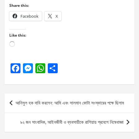
Share this:
Facebook
X
Like this:
Loading…
F
M
W
S
a
es
h
h
ce
se
at
ar
b
n
s
e
Post
আনিসুল হক দাবি করলেন: আমি এবং সালমান কোটা সংস্কারের পক্ষে ছিলাম
o
g
A
navigation
o
er
p
৯২ জন সাংবাদিক, আইনজীবী ও ব্যবসায়ীকে রাশিয়ায় প্রবেশে নিষেধাজ্ঞা
k
p