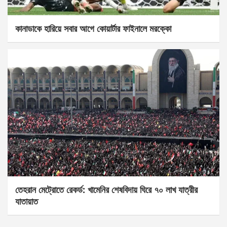
কানাডাকে হারিয়ে সবার আগে কোয়ার্টার ফাইনালে মরক্কো
তেহরান মেট্রোতে রেকর্ড: খামেনির শেষবিদায় ঘিরে ৭০ লাখ যাত্রীর
যাতায়াত