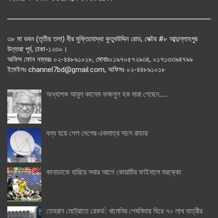
৩৮ মা ভবন (তৃতীয় তলা) বীর মুক্তিযোদ্ধা কুতুবউদ্দিন রোড, সেক্টর #৮ আব্দুল্লাহপুর
উত্তরা পূর্ব, ঢাকা-১২৩০।
অফিস ফোন নম্বরঃ ০২-৪৪৮৯১০১৮, মোবাঃ০১৯৭০৫৭২৯৩৪, ০১৭১৩৩৯৪৭৯৯
ইমেইলঃ channel7bd@gmail.com, অফিসঃ ০২-৪৪৮৯১০১৮
অধ্যাপক আবুল কাসেম ফজলুল হক মারা গেছেন….
বন্ধ হয়ে গেল দেশের একমাত্র সচল রাডার
কানাডাকে হারিয়ে সবার আগে কোয়ার্টার ফাইনালে মরক্কো
তেহরান মেট্রোতে রেকর্ড: খামেনির শেষবিদায় ঘিরে ৭০ লাখ যাত্রীর