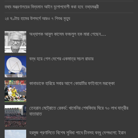
তথ্য মন্ত্রণালয়ের বিদ্যমান আইন যুগোপযোগী করা হবে: তথ্যমন্ত্রী
২৪ ঘণ্টায় হামের উপসর্গে আরও ৭ শিশুর মৃত্যু
অধ্যাপক আবুল কাসেম ফজলুল হক মারা গেছেন….
বন্ধ হয়ে গেল দেশের একমাত্র সচল রাডার
কানাডাকে হারিয়ে সবার আগে কোয়ার্টার ফাইনালে মরক্কো
তেহরান মেট্রোতে রেকর্ড: খামেনির শেষবিদায় ঘিরে ৭০ লাখ যাত্রীর
যাতায়াত
হরমুজ প্রণালিতে বিশেষ সুবিধা পাবে চীনসহ বন্ধু দেশগুলো: ইরান