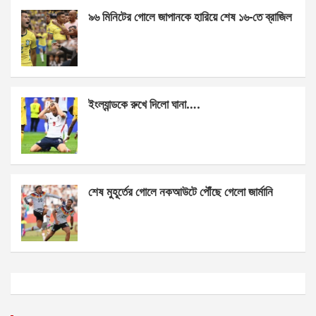
k
p
৯৬ মিনিটের গোলে জাপানকে হারিয়ে শেষ ১৬-তে ব্রাজিল
ইংল্যান্ডকে রুখে দিলো ঘানা….
শেষ মুহূর্তের গোলে নকআউটে পৌঁছে গেলো জার্মানি