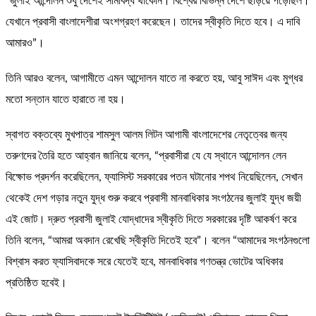
“জুলাই আন্দোলন শুধু দেশেই সীমাবদ্ধ থাকেনি। বিশ্বের বিভিন্ন দেশে ছড়িয়ে পড়েছিল।
যেখানে প্রবাসী বাংলাদেশীরা অংশগ্রহণ করেছেন। তাদের স্বীকৃতি দিতে হবে। এ দাবি
আমারও”।
তিনি আরও বলেন, আগামীতে এমন আন্দোলন যাতে না করতে হয়, আবু সাঈদ এবং মুগ্ধর
মতো সন্তান যাতে হারাতে না হয়।
স্বাগত বক্তব্যে মুখপাত্র শামসুল আলম লিটন আগামী বাংলাদেশের নেতৃত্বের জন্য
তরুণদের তৈরি হতে আহ্বান জানিয়ে বলেন, “প্রবাসীরা যে যে স্থানে আন্দোলন লেন
বিক্ষোভ প্রদর্শন করেছিলেন, ফ্যাসিস্ট সরকারের পতন ঘটানোর শপথ নিয়েছিলেন, সেখান
থেকেই দেশ গড়ার নতুন যুদ্ধ শুরু করবে প্রবাসী মানবাধিকার সংগঠনের জুলাই যুদ্ধ জয়ী
এই জোট। দ্রুত প্রবাসী জুলাই যোদ্ধাদের স্বীকৃতি দিতে সরকারের দৃষ্টি আকর্ষণ করে
তিনি বলেন, “আমরা অবদান রেখেছি স্বীকৃতি দিতেই হবে”। বলেন “আমাদের সংগঠনগুলো
বিশ্বাস করত ফ্যাসিবাদকে সরে যেতেই হবে, মানবাধিকার গণতন্ত্র ভোটের অধিকার
প্রতিষ্ঠিত হবেই।