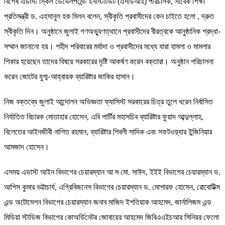
বিশেষ এডাস্ট স্কিল ডেভেলপমেন্ট ইনস্টিটিউট (এসডিআই) পরিচালক, সাবেক শিক্ষা
প্রতিমন্ত্রী ড. এহসানুল হক মিলন বলেন, স্বীকৃতি প্রবাসীদের কেন চাইতে হলো , দ্রুত
স্বীকৃতি দিন। অনুষ্ঠানে জুলাই গণঅভ্যুণত্থানে প্রবাসীদের বীরত্বকে আনুষ্ঠানিক শ্রদ্ধা-
সম্মান জানানো হয়। শহীদ পরিবারের মর্যাদা ও প্রবাসীদের মধ্যে যারা হামলা ও মামলার
শিকার হয়েছেন তাদের বিষয়ে সরকারের দৃষ্টি আকর্ষণ করেন বক্তারা। অনুষ্ঠান পরিচালনা
করেন জোটের যুগ্ম-আহ্বায়ক ব্যারিষ্টার জাকির হাসান।
নিজ বক্তব্যে জুলাই আন্দোলন অভিজ্ঞতা ফ্যাসিস্ট সরকারের চিত্র তুলে ধরেন নির্বাসিত
নির্যাতিত বিচারক মোতাহার হোসেন, এবি পার্টির মহাসচিব ব্যারিষ্টার ফুয়াদ আব্দুল্লাহ,
বিলেতের আইনজীবী নাশিত রহমান, ব্যারিষ্টার শিবলী সাদিক এবং সফটওয়্যার ইন্জিনিয়ার
আমজাদ হোসেন।
এসময় এডাস্ট আইন বিভাগের চেয়ারম্যান আ ম মো. সাঈদ, ইইই বিভাগের চেয়ারম্যান ড.
আশিস কুমার ভট্টাচার্য, এগ্রিবিজনেস বিভাগের চেয়ারম্যান ড. মোশারফ হোসেন, রোবোটিক্স
এন্ড অটোমেশন বিভাগের চেয়ারম্যান জনাব মাজিদ ইশতিয়াক আহমেদ, জার্নালিজম এন্ড
মিডিয়া স্টাডিজ বিভাগের কোঅর্ডিনেটর জোবায়ের আহমেদ জিবিএএইচআর সিনিয়র ফেলো