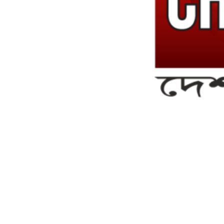
সম্পাদক ও ব্যবস্থাপনা পরিচালকঃ এস.এম.এ মনসুর মাসুদ
সম্পাদক ও প্রকাশকঃ কামরুননাহার
ব্যবস্থাপনা সম্পাদকঃ মোঃ আবু নাছের ইকবাল চৌধুরী
ডেপুটি এডিটরঃ মোঃ মোস্তাফিজুর রহমান খান