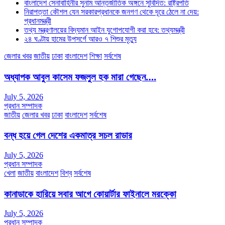
বাংলাদেশ সেনাবাহিনীর সুনাম আন্তর্জাতিক অঙ্গনে সুবিদিত: রাষ্ট্রপতি
নিরাপত্তা কৌশল যেন সরকারপ্রধানকে জনগণ থেকে দূরে ঠেলে না দেয়:
প্রধানমন্ত্রী
তথ্য মন্ত্রণালয়ের বিদ্যমান আইন যুগোপযোগী করা হবে: তথ্যমন্ত্রী
২৪ ঘণ্টায় হামের উপসর্গে আরও ৭ শিশুর মৃত্যু
জেলার খবর
জাতীয়
ঢাকা
বাংলাদেশ
শিক্ষা
সর্বশেষ
অধ্যাপক আবুল কাসেম ফজলুল হক মারা গেছেন….
July 5, 2026
প্রধান সম্পাদক
জাতীয়
জেলার খবর
ঢাকা
বাংলাদেশ
সর্বশেষ
বন্ধ হয়ে গেল দেশের একমাত্র সচল রাডার
July 5, 2026
প্রধান সম্পাদক
খেলা
জাতীয়
বাংলাদেশ
বিশ্ব
সর্বশেষ
কানাডাকে হারিয়ে সবার আগে কোয়ার্টার ফাইনালে মরক্কো
July 5, 2026
প্রধান সম্পাদক