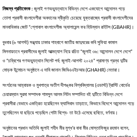
নিজস্ব প্রতিবেদক :
জুলাই গণঅভ্যুত্থানে বিভিন্ন দেশে একযোগে আন্দোলন গড়ে
তোলা প্রবাসী বাংলাদেশীরা অবদানের স্বীকৃতি চেয়েছে যুক্তরাজ্যে প্রবাসী বাংলাদেশীদের
মানবাধিকার জোট “গ্লোবাল বাংলাদেশীজ অ্যালায়েন্স ফর হিউম্যান রাইটস (GBAHR)।
বুধবার (৬ আগস্ট) সন্ধ্যায় ঢাকার শাহবাগে জাতীয় জাদুঘরের কবি সুফিয়া কামাল
মিলনায়তনে প্রবাসীদের জুলাই আত্মত্যাগ নিয়ে রচিত “জুলাই ৩৬: আন্দোলন দেশে দেশে”
ও “চব্বিশের গণঅভ্যুত্থান সিলেট পর্ব: জুলাই-আগস্ট ২০২৪” প্রামাণ্য গ্রন্থ দুটির
মোড়ক উন্মোচন অনুষ্ঠানে এ দাবি জানান জিবিএএইচআর (GHAHR) নেতারা।
সংগঠনের আহ্বায়ক ও মুখপাত্র অতীশ দীপঙ্কর বিশ্ববিদ্যালয় (এডাস্ট) ট্রাস্টি বোর্ডের
চেয়ারম্যান সুরমা সম্পাদক শামসুল আলম লিটন সম্পাদিত বই দুটিতে বিভিন্ন দেশে
প্রবাসীরা যেভাবে একত্রিত হয়েছিলেন ফ্যাসিবাদ তাড়াতে, কিভাবে বিদেশে আন্দোলন গড়ে
তুলেছিলেন যা ছড়িয়ে পড়েছিল গোটা বিশ্বে- তা উঠে এসেছে ছবিতে, বর্ণনায়।
অনুষ্ঠানের প্রধান অতিথি জুলাই শহীদ মীর মুগ্ধ’র বাবা মীর মোস্তাফিজুর রহমান বলেন,