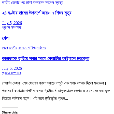
জাতীয়
জেলার খবর
ঢাকা
বাংলাদেশ
সর্বশেষ
স্বাস্থ্য
২৪ ঘণ্টায় হামের উপসর্গে আরও ৭ শিশুর মৃত্যু
July 5, 2026
প্রধান সম্পাদক
খেলা
খেলা
জাতীয়
বাংলাদেশ
বিশ্ব
সর্বশেষ
কানাডাকে হারিয়ে সবার আগে কোয়ার্টার ফাইনালে মরক্কো
July 5, 2026
প্রধান সম্পাদক
স্পোর্টস ডেস্ক :শেষ ষোলোর প্রথম ম্যাচে দাপুটে এক ম্যাচ উপহার দিলো মরক্কো।
প্রথমার্ধে কানাডার দাপট সামলেও দ্বিতীয়ার্ধে আক্রমণাত্মক খেলায় ৩-০ গোলের জয় তুলে
নিয়েছে আটলাস লায়ন্স। এই জয়ে টুর্নামেন্টের প্রথম…
Share this: