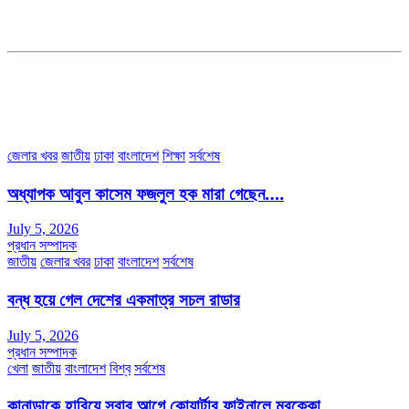
জয়েন্ট এডিটরঃ মোঃ রবিউল ইসলাম
সহকারী সম্পাদকঃ শাহ রাশিদুল ইসলাম রাসেল
৩৮ মা ভবন (তৃতীয় তলা) বীর মুক্তিযোদ্ধা কুতুবউদ্দিন রোড, সেক্টর #৮ আব্দুল্লাহপুর
উত্তরা পূর্ব, ঢাকা-১২৩০।
অফিস ফোন নম্বরঃ ০২-৪৪৮৯১০১৮, মোবাঃ০১৯৭০৫৭২৯৩৪, ০১৭১৩৩৯৪৭৯৯
ইমেইলঃ channel7bd@gmail.com, অফিসঃ ০২-৪৪৮৯১০১৮
জেলার খবর
জাতীয়
ঢাকা
বাংলাদেশ
শিক্ষা
সর্বশেষ
অধ্যাপক আবুল কাসেম ফজলুল হক মারা গেছেন….
July 5, 2026
প্রধান সম্পাদক
জাতীয়
জেলার খবর
ঢাকা
বাংলাদেশ
সর্বশেষ
বন্ধ হয়ে গেল দেশের একমাত্র সচল রাডার
July 5, 2026
প্রধান সম্পাদক
খেলা
জাতীয়
বাংলাদেশ
বিশ্ব
সর্বশেষ
কানাডাকে হারিয়ে সবার আগে কোয়ার্টার ফাইনালে মরক্কো