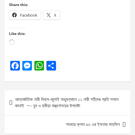
Share this:
Facebook
X
Like this:
Loading…
F
M
W
S
a
es
h
h
ce
se
at
ar
b
n
s
e
Post
আন্তর্জাতিক নারী দিবসে-জুলাই অভ্যুত্থানে ১১ নারী শহীদের প্রতি সম্মান
o
g
A
navigation
জানাই —- যুব ও ক্রীড়া মন্ত্রণালয়ের উপদেষ্টা
o
er
p
k
p
সাভারে ক্লাব ৯৩ এর ইফতার মাহফিল