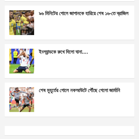
k
p
৯৬ মিনিটের গোলে জাপানকে হারিয়ে শেষ ১৬-তে ব্রাজিল
ইংল্যান্ডকে রুখে দিলো ঘানা….
শেষ মুহূর্তের গোলে নকআউটে পৌঁছে গেলো জার্মানি