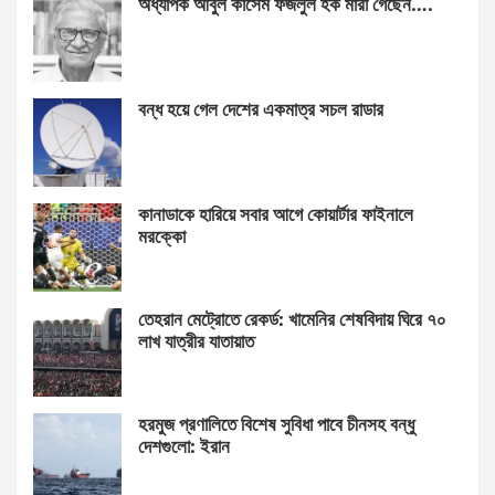
অধ্যাপক আবুল কাসেম ফজলুল হক মারা গেছেন….
বন্ধ হয়ে গেল দেশের একমাত্র সচল রাডার
কানাডাকে হারিয়ে সবার আগে কোয়ার্টার ফাইনালে
মরক্কো
তেহরান মেট্রোতে রেকর্ড: খামেনির শেষবিদায় ঘিরে ৭০
লাখ যাত্রীর যাতায়াত
হরমুজ প্রণালিতে বিশেষ সুবিধা পাবে চীনসহ বন্ধু
দেশগুলো: ইরান