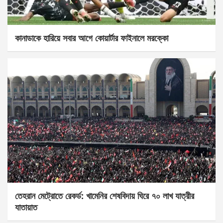
কানাডাকে হারিয়ে সবার আগে কোয়ার্টার ফাইনালে মরক্কো
তেহরান মেট্রোতে রেকর্ড: খামেনির শেষবিদায় ঘিরে ৭০ লাখ যাত্রীর
যাতায়াত