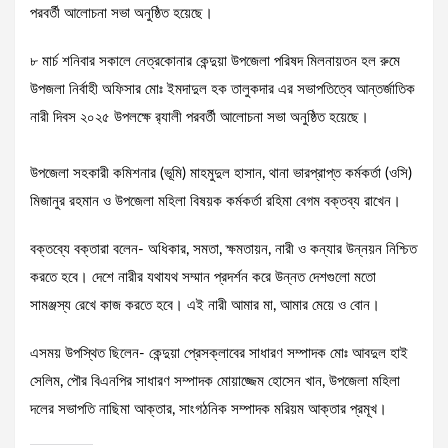
পরবর্তী আলোচনা সভা অনুষ্ঠিত হয়েছে।
৮ মার্চ শনিবার সকালে নেত্রকোনার কেন্দুয়া উপজেলা পরিষদ মিলনায়তন হল রুমে
উপজলা নির্বাহী অফিসার মোঃ ইমদাদুল হক তালুকদার এর সভাপতিত্বে আন্তর্জাতিক
নারী দিবস ২০২৫ উপলক্ষে র‌্যালী পরবর্তী আলোচনা সভা অনুষ্ঠিত হয়েছে।
উপজেলা সহকারী কমিশনার (ভূমি) মাহমুদুল হাসান, থানা ভারপ্রাপ্ত কর্মকর্তা (ওসি)
মিজানুর রহমান ও উপজেলা মহিলা বিষয়ক কর্মকর্তা রহিমা বেগম বক্তব্য রাখেন।
বক্তব্যে বক্তারা বলেন- অধিকার, সমতা, ক্ষমতায়ন, নারী ও কন্যার উন্নয়ন নিশ্চিত
করতে হবে। দেশে নারীর যথাযথ সম্মান প্রদর্শন করে উন্নত দেশগুলো মতো
সামঞ্জস্য রেখে কাজ করতে হবে। এই নারী আমার মা, আমার মেয়ে ও বোন।
এসময় উপস্থিত ছিলেন- কেন্দুয়া প্রেসক্লাবের সাধারণ সম্পাদক মোঃ আবদুল হাই
সেলিম, পৌর বিএনপির সাধারণ সম্পাদক মোয়াজ্জেম হোসেন খান, উপজেলা মহিলা
দলের সভাপতি নাছিমা আক্তার, সাংগঠনিক সম্পাদক মরিয়ম আক্তার প্রমূখ।