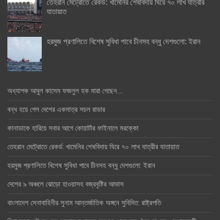
তেহরান মেট্রোতে রেকর্ড: খামেনির শেষবিদায় ঘিরে ৭০ লাখ যাত্রীর
যাতায়াত
হরমুজ প্রণালিতে বিশেষ সুবিধা পাবে চীনসহ বন্ধু দেশগুলো: ইরান
অধ্যাপক আবুল কাসেম ফজলুল হক মারা গেছেন….
বন্ধ হয়ে গেল দেশের একমাত্র সচল রাডার
কানাডাকে হারিয়ে সবার আগে কোয়ার্টার ফাইনালে মরক্কো
তেহরান মেট্রোতে রেকর্ড: খামেনির শেষবিদায় ঘিরে ৭০ লাখ যাত্রীর যাতায়াত
হরমুজ প্রণালিতে বিশেষ সুবিধা পাবে চীনসহ বন্ধু দেশগুলো: ইরান
দেশের ৯ অঞ্চলে ঝোড়ো হাওয়াসহ বজ্রবৃষ্টির আভাস
বাংলাদেশ সেনাবাহিনীর সুনাম আন্তর্জাতিক অঙ্গনে সুবিদিত: রাষ্ট্রপতি