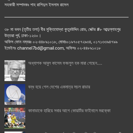
সহকারী সম্পাদকঃ শাহ রাশিদুল ইসলাম রাসেল
৩৮ মা ভবন (তৃতীয় তলা) বীর মুক্তিযোদ্ধা কুতুবউদ্দিন রোড, সেক্টর #৮ আব্দুল্লাহপুর
উত্তরা পূর্ব, ঢাকা-১২৩০।
অফিস ফোন নম্বরঃ ০২-৪৪৮৯১০১৮, মোবাঃ০১৯৭০৫৭২৯৩৪, ০১৭১৩৩৯৪৭৯৯
ইমেইলঃ channel7bd@gmail.com, অফিসঃ ০২-৪৪৮৯১০১৮
অধ্যাপক আবুল কাসেম ফজলুল হক মারা গেছেন….
বন্ধ হয়ে গেল দেশের একমাত্র সচল রাডার
কানাডাকে হারিয়ে সবার আগে কোয়ার্টার ফাইনালে মরক্কো