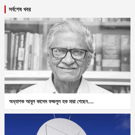
সর্বশেষ খবর
অধ্যাপক আবুল কাসেম ফজলুল হক মারা গেছেন….