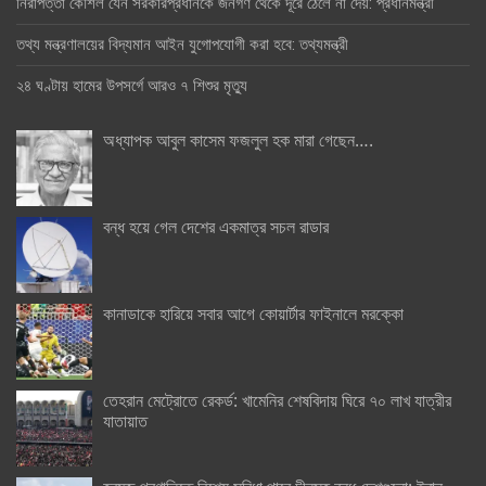
নিরাপত্তা কৌশল যেন সরকারপ্রধানকে জনগণ থেকে দূরে ঠেলে না দেয়: প্রধানমন্ত্রী
তথ্য মন্ত্রণালয়ের বিদ্যমান আইন যুগোপযোগী করা হবে: তথ্যমন্ত্রী
২৪ ঘণ্টায় হামের উপসর্গে আরও ৭ শিশুর মৃত্যু
অধ্যাপক আবুল কাসেম ফজলুল হক মারা গেছেন….
বন্ধ হয়ে গেল দেশের একমাত্র সচল রাডার
কানাডাকে হারিয়ে সবার আগে কোয়ার্টার ফাইনালে মরক্কো
তেহরান মেট্রোতে রেকর্ড: খামেনির শেষবিদায় ঘিরে ৭০ লাখ যাত্রীর
যাতায়াত