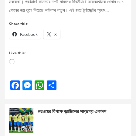
মরক্কো। প্রথমার্ধে কানাডার দাপট সামলেও দ্বিতীয়ার্ধে আক্রমণাত্মক খেলায় ৩-০
গোলের জয় তুলে নিয়েছে আটলাস লায়ন্স। এই জয়ে টুর্নামেন্টের প্রথম…
Share this:
Facebook
X
Like this:
Loading…
F
M
W
S
a
es
h
h
ce
se
at
ar
নরওয়ের বিপক্ষে ব্রাজিলের সম্ভাব্য একাদশ
b
n
s
e
o
g
A
o
er
p