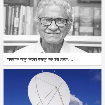
অধ্যাপক আবুল কাসেম ফজলুল হক মারা গেছেন….