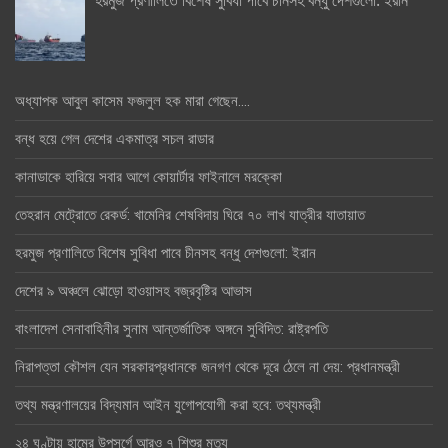
অধ্যাপক আবুল কাসেম ফজলুল হক মারা গেছেন….
বন্ধ হয়ে গেল দেশের একমাত্র সচল রাডার
কানাডাকে হারিয়ে সবার আগে কোয়ার্টার ফাইনালে মরক্কো
তেহরান মেট্রোতে রেকর্ড: খামেনির শেষবিদায় ঘিরে ৭০ লাখ যাত্রীর যাতায়াত
হরমুজ প্রণালিতে বিশেষ সুবিধা পাবে চীনসহ বন্ধু দেশগুলো: ইরান
দেশের ৯ অঞ্চলে ঝোড়ো হাওয়াসহ বজ্রবৃষ্টির আভাস
বাংলাদেশ সেনাবাহিনীর সুনাম আন্তর্জাতিক অঙ্গনে সুবিদিত: রাষ্ট্রপতি
নিরাপত্তা কৌশল যেন সরকারপ্রধানকে জনগণ থেকে দূরে ঠেলে না দেয়: প্রধানমন্ত্রী
তথ্য মন্ত্রণালয়ের বিদ্যমান আইন যুগোপযোগী করা হবে: তথ্যমন্ত্রী
২৪ ঘণ্টায় হামের উপসর্গে আরও ৭ শিশুর মৃত্যু