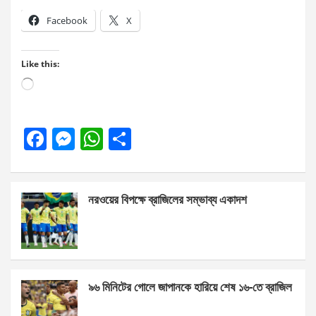
Facebook
X
Like this:
Loading…
F
M
W
S
a
es
h
h
ce
se
at
ar
নরওয়ের বিপক্ষে ব্রাজিলের সম্ভাব্য একাদশ
b
n
s
e
o
g
A
o
er
p
k
p
৯৬ মিনিটের গোলে জাপানকে হারিয়ে শেষ ১৬-তে ব্রাজিল