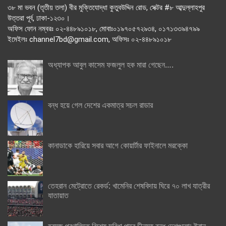
৩৮ মা ভবন (তৃতীয় তলা) বীর মুক্তিযোদ্ধা কুতুবউদ্দিন রোড, সেক্টর #৮ আব্দুল্লাহপুর
উত্তরা পূর্ব, ঢাকা-১২৩০।
অফিস ফোন নম্বরঃ ০২-৪৪৮৯১০১৮, মোবাঃ০১৯৭০৫৭২৯৩৪, ০১৭১৩৩৯৪৭৯৯
ইমেইলঃ channel7bd@gmail.com, অফিসঃ ০২-৪৪৮৯১০১৮
অধ্যাপক আবুল কাসেম ফজলুল হক মারা গেছেন….
বন্ধ হয়ে গেল দেশের একমাত্র সচল রাডার
কানাডাকে হারিয়ে সবার আগে কোয়ার্টার ফাইনালে মরক্কো
তেহরান মেট্রোতে রেকর্ড: খামেনির শেষবিদায় ঘিরে ৭০ লাখ যাত্রীর
যাতায়াত
হরমুজ প্রণালিতে বিশেষ সুবিধা পাবে চীনসহ বন্ধু দেশগুলো: ইরান