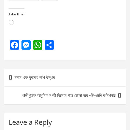
Like this:
Loading…
F
M
W
S
a
es
h
h
ce
se
at
ar
b
n
s
e
Post
মদনে এক যুবকের লাশ উদ্ধার
o
g
A
navigation
o
er
p
গাজীপুরকে আধুনিক নগরী হিসেবে গড়ে তোলা হবে -জিএমপি কমিশনার
k
p
Leave a Reply