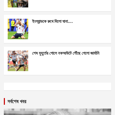
ইংল্যান্ডকে রুখে দিলো ঘানা….
শেষ মুহূর্তের গোলে নকআউটে পৌঁছে গেলো জার্মানি
সর্বশেষ খবর