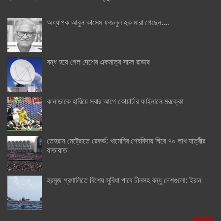
অধ্যাপক আবুল কাসেম ফজলুল হক মারা গেছেন….
বন্ধ হয়ে গেল দেশের একমাত্র সচল রাডার
কানাডাকে হারিয়ে সবার আগে কোয়ার্টার ফাইনালে মরক্কো
তেহরান মেট্রোতে রেকর্ড: খামেনির শেষবিদায় ঘিরে ৭০ লাখ যাত্রীর
যাতায়াত
হরমুজ প্রণালিতে বিশেষ সুবিধা পাবে চীনসহ বন্ধু দেশগুলো: ইরান