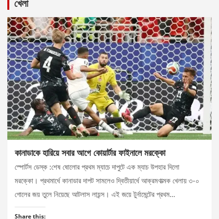
খেলা
কানাডাকে হারিয়ে সবার আগে কোয়ার্টার ফাইনালে মরক্কো
স্পোর্টস ডেস্ক :শেষ ষোলোর প্রথম ম্যাচে দাপুটে এক ম্যাচ উপহার দিলো
মরক্কো। প্রথমার্ধে কানাডার দাপট সামলেও দ্বিতীয়ার্ধে আক্রমণাত্মক খেলায় ৩-০
গোলের জয় তুলে নিয়েছে আটলাস লায়ন্স। এই জয়ে টুর্নামেন্টের প্রথম…
Share this: