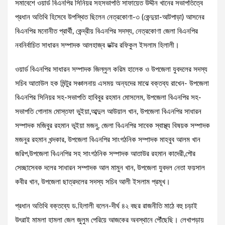
সমাবেশে ওয়ার্ড বিএনপির সিনিয়র সহসভাপতি সাফায়েত উদ্দীন খানের সভাপতিত্বে
প্রধান অতিথি হিসেবে উপস্থিত ছিলেন নেত্রকোণা-৩ (কেন্দুয়া-আটপাড়া) আসনের
বিএনপির মনোনীত প্রার্থী, কেন্দ্রীয় বিএনপির সদস্য, নেত্রকোণা জেলা বিএনপির
নবনির্বাচিত সাধারন সম্পাদক আলহাজ্ব ডক্টর রফিকুল ইসলাম হিলালী।
ওয়ার্ড বিএনপির সাধারন সম্পাদক জিল্লুল করিম হালেক ও উপজেলা যুবদলের সদস্য
সচিব আতাউল হক মিন্টুর সঞ্চালনায় এসময় অন্যদের মাঝে বক্তব্য রাখেন- উপজেলা
বিএনপির সিনিয়র সহ-সভাপতি হাবিবুর রহমান মোসলেম, উপজেলা বিএনপির সহ-
সভাপতি গোলাম মোস্তফা ভুইয়া,আব্দুল আউয়াল খান, উপজেলা বিএনপির সাধারন
সম্পাদক মজিবুর রহমান ভূইয়া মজনু, জেলা বিএনপির সাবেক স্বাস্থ্য বিষয়ক সম্পাদক
মজনুর রহমান খন্দকার, উপজেলা বিএনপির সাংগঠনিক সম্পাদক মাহবুব আলম খান
জরিপ,উপজেলা বিএনপির সহ সাংগঠনিক সম্পাদক আতাউর রহমান কাদেরী,পৌর
সেচ্ছাসেবক দলের সাধারন সম্পাদক আল মামুন খান, উপজেলা যুবদল নেতা ফয়সাল
কবীর খান, উপজেলা ছাত্রদলের সদস্য সচিব আলী ইসলাম প্রমূখ।
প্রধান অতিথি বক্তব্যে ড.হিলালী বলেন-দীর্ঘ ৪২ বছর রাজনীতি মাঠে বহু চড়াই
উৎরাই মামলা হামলা জেল জুলুম পেরিয়ে আজকের অবস্থানে পৌঁছেছি। লেখাপড়ায়